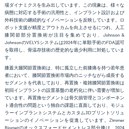
場ダイナミクスを生み出しています。この現象は、様々な
病態に対応する手術の汎用性と、インプラント設計および
外科技術の継続的なイノベーションを反映しています。ロ
ボット支援が精度とアウトカムを向上させるにつれ、人工
膝関節部分置換術が注目を集めており、Johnson &
JohnsonのVELYSシステムは2024年に単顆手術のFDA認可
を取得し、骨温存技術の歴史的な過少利用に対処していま
す。
膝蓋大腿関節置換術は、特に孤立した前膝痛を持つ若年患
者において、膝関節置換術市場内のニッチながら成長する
セグメントを代表しており、再置換・複雑膝関節置換術は
初回インプラントの設置基盤の老朽化に伴い需要が増加し
ています。再置換セグメントは骨欠損管理とコンポーネン
ト適合性の問題という独自の課題に直面しており、モジュ
ラーインプラントシステムとカスタム3Dプリントソリュ
ーションのイノベーションを促進しています。Zimmer
Biometのオックスフォードセメントレス部分膝は、2024