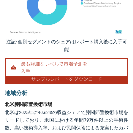
注記: 個別セグメントのシェアはレポート購入後に入手可
画像 © Mordor Intelligence。再利用にはCC BY 4.0の表示が必要です。
能
地域分析
北米膝関節置換術市場
北米は2025年に40.62%の収益シェアで膝関節置換術市場を
リードしており、米国における年間79万件以上の手術件
数、高い技術導入率、および民間保険による充実したカバ