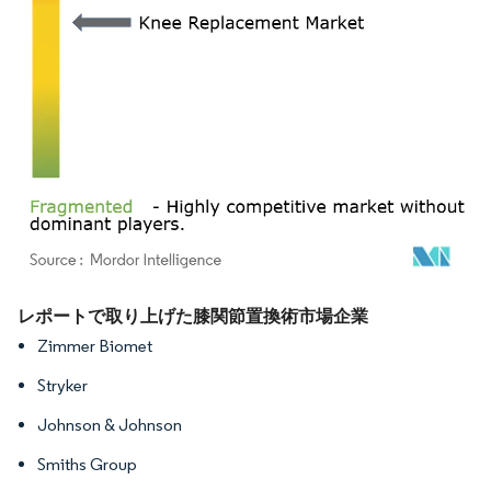
画像 © Mordor Intelligence。再利用にはCC BY 4.0の表示が必要です。
レポートで取り上げた膝関節置換術市場企業
Zimmer Biomet
Stryker
Johnson & Johnson
Smiths Group