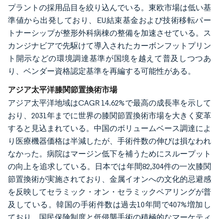
プラントの採用品目を絞り込んでいる。東欧市場は低い基
準値から出発しており、EU結束基金および技術移転パー
トナーシップが整形外科病棟の整備を加速させている。ス
カンジナビアで先駆けて導入されたカーボンフットプリン
ト開示などの環境調達基準が国境を越えて普及しつつあ
り、ベンダー資格認定基準を再編する可能性がある。
アジア太平洋膝関節置換術市場
アジア太平洋地域はCAGR 14.62%で最高の成長率を示して
おり、2031年までに世界の膝関節置換術市場を大きく変革
すると見込まれている。中国のボリュームベース調達によ
り医療機器価格は半減したが、手術件数の伸びは損なわれ
なかった。病院はマージン低下を補うためにスループット
の向上を追求している。日本では年間82,304件の一次膝関
節置換術が実施されており、金属イオンへの文化的忌避感
を反映してセラミック・オン・セラミックベアリングが普
及している。韓国の手術件数は過去10年間で407%増加し
ており、国民保険制度と低侵襲手術の積極的なマーケティ