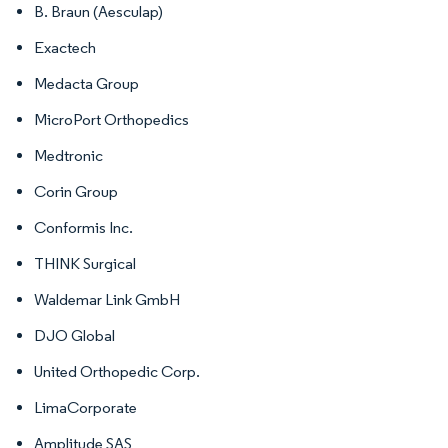
B. Braun (Aesculap)
Exactech
Medacta Group
MicroPort Orthopedics
Medtronic
Corin Group
Conformis Inc.
THINK Surgical
Waldemar Link GmbH
DJO Global
United Orthopedic Corp.
LimaCorporate
Amplitude SAS