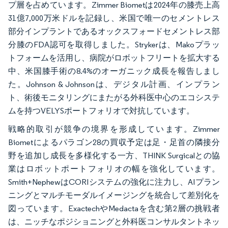
プ層を占めています。Zimmer Biometは2024年の膝売上高
31億7,000万米ドルを記録し、米国で唯一のセメントレス
部分インプラントであるオックスフォードセメントレス部
分膝のFDA認可を取得しました。Strykerは、Makoプラッ
トフォームを活用し、病院がロボットフリートを拡大する
中、米国膝手術の8.4%のオーガニック成長を報告しまし
た。Johnson & Johnsonは、デジタル計画、インプラン
ト、術後モニタリングにまたがる外科医中心のエコシステ
ムを持つVELYSポートフォリオで対抗しています。
戦略的取引が競争の境界を形成しています。Zimmer
Biometによるパラゴン28の買収予定は足・足首の隣接分
野を追加し成長を多様化する一方、THINK Surgicalとの協
業はロボットポートフォリオの幅を強化しています。
Smith+NephewはCORIシステムの強化に注力し、AIプラン
ニングとマルチモーダルイメージングを統合して差別化を
図っています。ExactechやMedactaを含む第2層の挑戦者
は、ニッチなポジショニングと外科医コンサルタントネッ