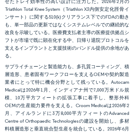
せたトレイ効率性の高い設計に注力した。2026年2月の
Triathlon Total Knee System（Triathlon X3内側安定化脛骨イ
ンサート）に関する510(k)クリアランス下でのFDAの動き
も、単一部品の更新ではなくシステムレベルでの継続的な
改良を示唆している。医療費支払者主導の医療提供拠点シ
フトが市場で既に顕在化する中、日帰り退院プロトコルを
支えるインプラントと支援技術のバンドル提供の余地があ
る。
サプライチェーンと製造能力も、多孔質コーティング、積
層造形、患者固有ワークフローを支えるOEMや契約製造
業者にとって特に機会分野として残っている。Autocam
Medicalは2026年1月、インディアナ州で7,000万米ドル規
模、10万平方フィートの拡張工事に着手し、整形外科
OEMの生産能力要件を支える。Croom Medicalは2026年2
月、アイルランドに3万8,000平方フィートのAdvanced
Centre of Orthopaedic Technologiesの建設を開始し、多材
料積層造形と垂直統合型生産を統合している。2026年6月