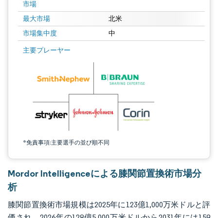
市場
最大市場
北米
市場集中度
中
画像 © Mordor Intelligence。再利用にはCC BY 4.0の表示が必要です。
主要プレーヤー
*免責事項:主要選手の並び順不同
Mordor Intelligenceによる膝関節置換術市場分
析
膝関節置換術市場規模は2025年に123億1,000万米ドルと評
価され、2026年の128億5,000万米ドルから2031年には159