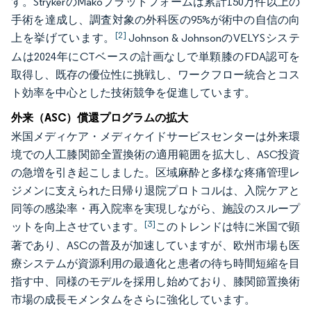
す。StrykerのMakoプラットフォームは累計150万件以上の
手術を達成し、調査対象の外科医の95%が術中の自信の向
[2]
上を挙げています。
Johnson & JohnsonのVELYSシステ
ムは2024年にCTベースの計画なしで単顆膝のFDA認可を
取得し、既存の優位性に挑戦し、ワークフロー統合とコス
ト効率を中心とした技術競争を促進しています。
外来（ASC）償還プログラムの拡大
米国メディケア・メディケイドサービスセンターは外来環
境での人工膝関節全置換術の適用範囲を拡大し、ASC投資
の急増を引き起こしました。区域麻酔と多様な疼痛管理レ
ジメンに支えられた日帰り退院プロトコルは、入院ケアと
同等の感染率・再入院率を実現しながら、施設のスループ
[3]
ットを向上させています。
このトレンドは特に米国で顕
著であり、ASCの普及が加速していますが、欧州市場も医
療システムが資源利用の最適化と患者の待ち時間短縮を目
指す中、同様のモデルを採用し始めており、膝関節置換術
市場の成長モメンタムをさらに強化しています。