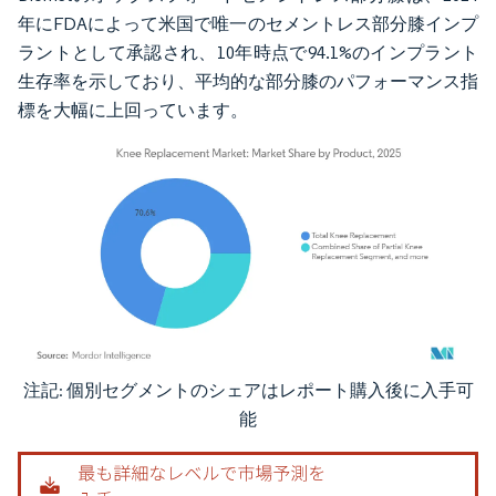
年にFDAによって米国で唯一のセメントレス部分膝インプ
ラントとして承認され、10年時点で94.1%のインプラント
生存率を示しており、平均的な部分膝のパフォーマンス指
標を大幅に上回っています。
注記: 個別セグメントのシェアはレポート購入後に入手可
画像 © Mordor Intelligence。再利用にはCC BY 4.0の表示が必要です。
能