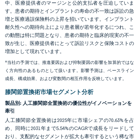
中、医療提供者のマージンと公的支払者を圧迫していま
す。患者の期待とインプラントの寿命の不一致は訴訟の急
増と医療過誤保険料の上昇を招いています。インプラント
耐久性への期待向上により患者層が若年化するにつれ、こ
の動態は特に問題となり、患者の期待と臨床的現実の不一
致が生じ、医療提供者にとって訴訟リスクと保険コストの
増加として現れています。
*当社の予測では、推進要因および抑制要因の影響を加算的ではな
く方向性のあるものとして扱います。影響予測は、ベースライン
成長、構成効果、および変数間の相互作用を反映しています。
膝関節置換術市場セグメント分析
製品別:
人工膝関節全置換術の優位性がイノベーションを
牽引
人工膝関節全置換術は2025年に市場シェアの70.63%を占
め、同時に2031年まで5.54%のCAGRで成長をリードして
おり、支配的なセグメントが拡大も牽引するという稀な市