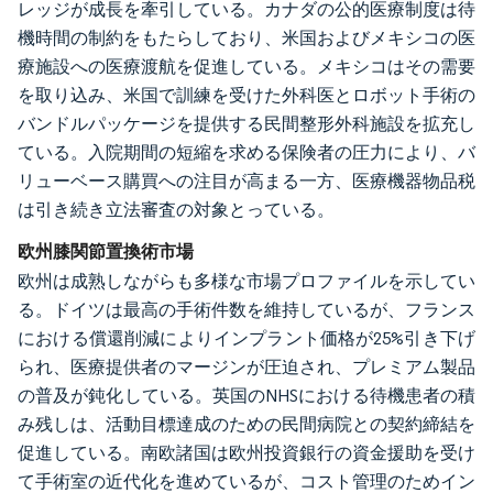
レッジが成長を牽引している。カナダの公的医療制度は待
機時間の制約をもたらしており、米国およびメキシコの医
療施設への医療渡航を促進している。メキシコはその需要
を取り込み、米国で訓練を受けた外科医とロボット手術の
バンドルパッケージを提供する民間整形外科施設を拡充し
ている。入院期間の短縮を求める保険者の圧力により、バ
リューベース購買への注目が高まる一方、医療機器物品税
は引き続き立法審査の対象とっている。
欧州膝関節置換術市場
欧州は成熟しながらも多様な市場プロファイルを示してい
る。ドイツは最高の手術件数を維持しているが、フランス
における償還削減によりインプラント価格が25%引き下げ
られ、医療提供者のマージンが圧迫され、プレミアム製品
の普及が鈍化している。英国のNHSにおける待機患者の積
み残しは、活動目標達成のための民間病院との契約締結を
促進している。南欧諸国は欧州投資銀行の資金援助を受け
て手術室の近代化を進めているが、コスト管理のためイン