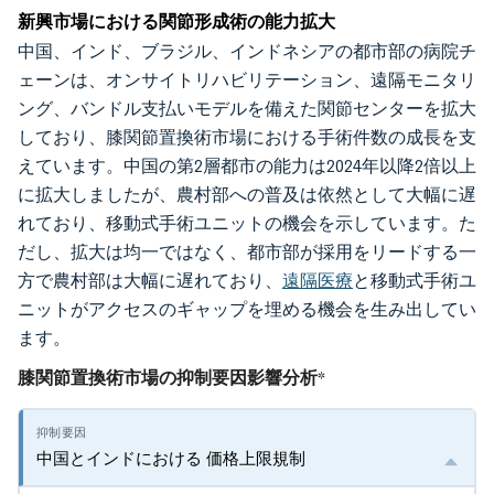
新興市場における関節形成術の能力拡大
中国、インド、ブラジル、インドネシアの都市部の病院チ
ェーンは、オンサイトリハビリテーション、遠隔モニタリ
ング、バンドル支払いモデルを備えた関節センターを拡大
しており、膝関節置換術市場における手術件数の成長を支
えています。中国の第2層都市の能力は2024年以降2倍以上
に拡大しましたが、農村部への普及は依然として大幅に遅
れており、移動式手術ユニットの機会を示しています。た
だし、拡大は均一ではなく、都市部が採用をリードする一
方で農村部は大幅に遅れており、
遠隔医療
と移動式手術ユ
ニットがアクセスのギャップを埋める機会を生み出してい
ます。
膝関節置換術市場の抑制要因影響分析
*
中国とインドにおける 価格上限規制