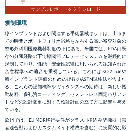
規制環境
膝インプラントおよび関連する手術器械キットは、上市ま
での時間とポートフォリオ戦略を左右する高い審査対象の
整形外科用医療機器制度の下にある。米国では、FDAは既
存の分類経路の下で膝関節プロテーゼシステムを継続的に
規制しており、性能・安全性試験に用いられる認知された
合意標準への適合を重視している。これにはISO 21536や
膝インプラント評価のための複数のASTM試験法が含まれ
る。これらの認知標準やガイダンスへの期待は、新しい摺
動材料、多孔質コーティング、セメントレス固定バリアン
トなどの設計変更に対する検証計画の立て方に影響を与え
ている。
欧州では、EU MDR移行要件がクラスIII植込み型機器（患
者適合型およびカスタムメイド構成を含む）に実質的な影