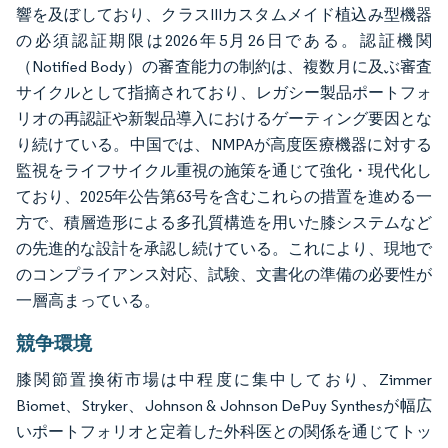
響を及ぼしており、クラスIIIカスタムメイド植込み型機器
の必須認証期限は2026年5月26日である。認証機関
（Notified Body）の審査能力の制約は、複数月に及ぶ審査
サイクルとして指摘されており、レガシー製品ポートフォ
リオの再認証や新製品導入におけるゲーティング要因とな
り続けている。中国では、NMPAが高度医療機器に対する
監視をライフサイクル重視の施策を通じて強化・現代化し
ており、2025年公告第63号を含むこれらの措置を進める一
方で、積層造形による多孔質構造を用いた膝システムなど
の先進的な設計を承認し続けている。これにより、現地で
のコンプライアンス対応、試験、文書化の準備の必要性が
一層高まっている。
競争環境
膝関節置換術市場は中程度に集中しており、Zimmer
Biomet、Stryker、Johnson & Johnson DePuy Synthesが幅広
いポートフォリオと定着した外科医との関係を通じてトッ