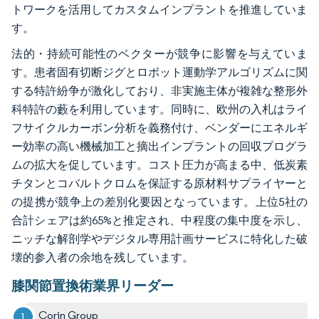
トワークを活用してカスタムインプラントを推進していま
す。
法的・持続可能性のベクターが競争に影響を与えていま
す。患者固有切断ジグとロボット運動学アルゴリズムに関
する特許紛争が激化しており、非実施主体が複雑な整形外
科特許の藪を利用しています。同時に、欧州の入札はライ
フサイクルカーボン分析を義務付け、ベンダーにエネルギ
ー効率の高い機械加工と摘出インプラントの回収プログラ
ムの拡大を促しています。コスト圧力が高まる中、低炭素
チタンとコバルトクロムを保証する原材料サプライヤーと
の提携が競争上の差別化要因となっています。上位5社の
合計シェアは約65%と推定され、中程度の集中度を示し、
ニッチな解剖学やデジタル専用計画サービスに特化した破
壊的参入者の余地を残しています。
膝関節置換術業界リーダー
Corin Group