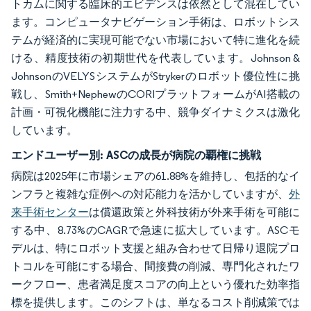
トカムに関する臨床的エビデンスは依然として混在してい
ます。コンピュータナビゲーション手術は、ロボットシス
テムが経済的に実現可能でない市場において特に進化を続
ける、精度技術の初期世代を代表しています。Johnson &
JohnsonのVELYSシステムがStrykerのロボット優位性に挑
戦し、Smith+NephewのCORIプラットフォームがAI搭載の
計画・可視化機能に注力する中、競争ダイナミクスは激化
しています。
エンドユーザー別:
ASCの成長が病院の覇権に挑戦
病院は2025年に市場シェアの61.88%を維持し、包括的なイ
ンフラと複雑な症例への対応能力を活かしていますが、
外
来手術センター
は償還政策と外科技術が外来手術を可能に
する中、8.73%のCAGRで急速に拡大しています。ASCモ
デルは、特にロボット支援と組み合わせて日帰り退院プロ
トコルを可能にする場合、間接費の削減、専門化されたワ
ークフロー、患者満足度スコアの向上という優れた効率指
標を提供します。このシフトは、単なるコスト削減策では