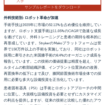
外科技術別:
ロボット革命が加速
手術手技は2025年に市場の52.12%を占め優位を維持してい
ますが、ロボット支援手術は11.05%のCAGRで急速な成長
を遂げており、外科トレーニングと患者の期待を根本的に
再形成しています。StrykerのMakoプラットフォームは世
界で150万件以上の手術を実施しており、同社はロボット
採用に牽引された米国膝手術の8.4%のオーガニック成長を
報告しています。この技術の価値提案は精度を超え、リア
ルタイムの軟部組織評価、インプラント位置決めの改善、
再置換率の低下にまで及び、膝関節置換術市場全体での採
用に必要な多大な設備投資を正当化しています。
患者固有器具（PSI）は手術とロボットアプローチの中間
に位置し、大規模な設備投資を必要とせずにカスタマイズ
の利点を提供しますが、従来の技術と比較した優れたアウ