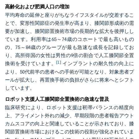
高齢化および肥満人口の増加
平均寿命の延伸と座りがちなライフスタイルが交差するこ
とで、変形性関節症の発生率が高まり、膝関節形成術の需
要が加速し、膝関節置換術市場の長期的な拡大を後押しし
ています。利用率は65～74歳のコホートで最も高いもの
の、75～84歳のグループが最も急速な成長を記録してお
り、高所得国の女性は男性の9倍の割合で人工膝関節全置
[1]
換術を受けています。
インプラントの耐久性の向上に
より、50代前半の患者への手術が可能となり、対象患者プ
ールが拡大し、再置換手術の負担がさらに将来へとシフト
しています。
ロボット支援人工膝関節全置換術の急速な普及
臨床研究により、ロボット支援は靭帯バランスの精度向
上、アライメント外れの減少、早期段階の患者報告アウト
カムスコアの向上と関連していることが示されており、膝
関節置換術市場におけるこの技術の役割が強化されていま