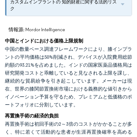
カスタムインプラントの 知的財産に関する法的リス
ク
情報源: Mordor Intelligence
中国とインドにおける価格上限規制
中国の数量ベース調達フレームワークにより、膝インプラ
ントの平均価格は50%削減され、デバイスが入院費用総節
約額の93.21%を占めました。インドの国家医薬品価格局は
研究開発コストと乖離していると見なされる上限を課し、
継続的な貿易紛争を引き起こしています。メーカーは現
在、世界の膝関節置換術市場における義務的な値引きから
イノベーション予算を守るため、プレミアムと低価格のポ
ートフォリオに分割しています。
再置換手術の経済的負担
再置換手術は初回手術の2～3倍のコストがかかることが多
く、特に若くて活動的な患者が生涯再置換確率を高める