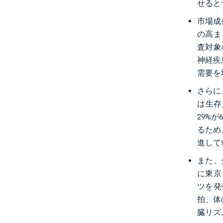
せると
市場成
の高ま
査対象
神経疾
需要を
さらに
は生存
29%
るため
進して
また、
に東京
ツを発
拍、体
臓リズ