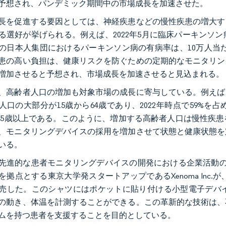
予想され、パンデミック期間中の市場成長を加速させた。
長を促進する要因としては、神経疾患などの慢性疾患の増大す
る選好が挙げられる。例えば、2022年5月に臨床パーキンソ
の日本人集団におけるパーキンソン病の有病率は、10万人当た
患の高い負担は、健康リスクを防ぐための定期的なモニタリン
増加させると予想され、市場成長を加速させると見込まれる。
、高齢者人口の増加も対象市場の成長に寄与している。例えば、
人口の大部分が15歳から64歳であり、2022年時点で59%を
が65歳以上である。このように、増加する高齢者人口は慢性疾
、モニタリングデバイスの採用を増加させて状態と健康状態を
いる。
先進的な患者モニタリングデバイスの開発における企業活動の活
を拠点とする東京大学発スタートアップであるXenoma Inc.が
売した。このシャツにはポケットに貼り付ける小型電子デバ
の動き、体温を計測することができる。この革新的な技術は、
ムを持つ患者を支援することを目的としている。