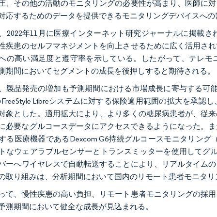
圧、その他の活動のモニタリングの必要性が高まり、医師に対
対応するためのデータを提供できるモニタリングデバイスへの
、2022年11月に医療インターネット研究ジャーナルに掲載
性疾患のセルフマネジメントを向上させるために広く活用され
への高い満足度と遵守率を示している。したがって、テレモ
測期間においてセグメントの成長を後押しすると期待される。
、製品発売の増加も予測期間における市場成長に寄与する可能性
ttのFreeStyle Libreシステムに対する保険適用範囲の拡
対象とした。適用拡大により、より多くの糖尿病患者が、従来
に必要なグルコースデータにアクセスできるようになった。また、2021
する医療機器であるDexcom G6持続グルコースモニタリン
トなウェアラブルセンサーとトランスミッターを使用してグル
バーへワイヤレスで自動転送することにより、リアルタイムの
の取り組みは、分析期間において国内のリモート患者モニタリ
って、慢性疾患の高い負担、リモート患者モニタリングの採用
予測期間において健全な成長が見込まれる。