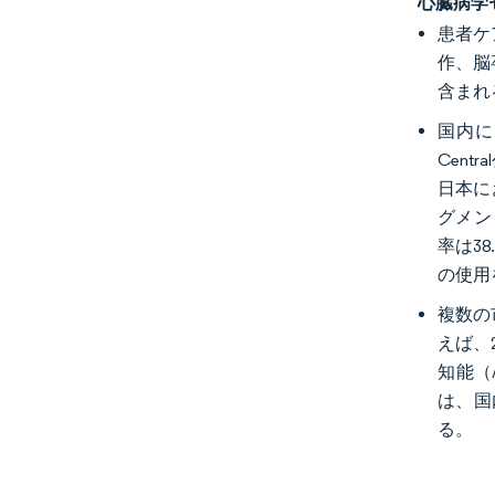
心臓病学
患者ケ
作、脳
含まれ
国内に
Cen
日本に
グメン
率は3
の使用
複数の
えば、2
知能（
は、国
る。