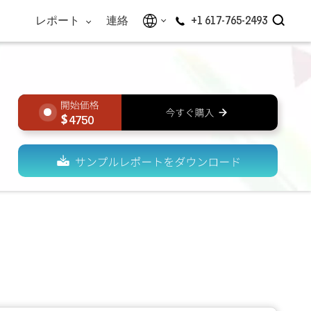
レポート
連絡
+1 617-765-2493
4750