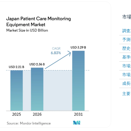
市
調査
予測
歴史
基準
市場規
市場規
画像 © Mordor Intelligence。再利用にはCC BY 4
成長率 
画像 ©
主要