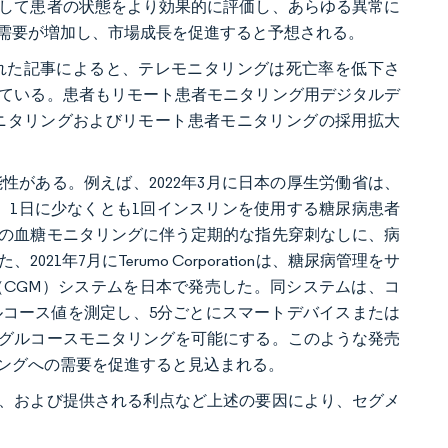
して患者の状態をより効果的に評価し、あらゆる異常に
需要が増加し、市場成長を促進すると予想される。
された記事によると、テレモニタリングは死亡率を低下さ
ている。患者もリモート患者モニタリング用デジタルデ
ニタリングおよびリモート患者モニタリングの採用拡大
がある。例えば、2022年3月に日本の厚生労働省は、
大を承認し、1日に少なくとも1回インスリンを使用する糖尿病患者
の血糖モニタリングに伴う定期的な指先穿刺なしに、病
年7月にTerumo Corporationは、糖尿病管理をサ
グ（CGM）システムを日本で発売した。同システムは、コ
コース値を測定し、5分ごとにスマートデバイスまたは
グルコースモニタリングを可能にする。このような発売
ングへの需要を促進すると見込まれる。
、および提供される利点など上述の要因により、セグメ