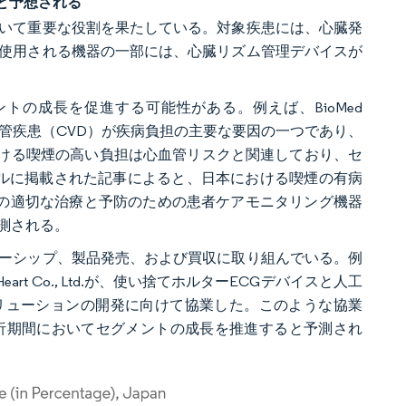
と予想される
いて重要な役割を果たしている。対象疾患には、心臓発
使用される機器の一部には、心臓リズム管理デバイスが
の成長を促進する可能性がある。例えば、BioMed
心血管疾患（CVD）が疾病負担の主要な要因の一つであり、
おける喫煙の高い負担は心血管リスクと関連しており、セ
ナルに掲載された記事によると、日本における喫煙の有病
状態の適切な治療と予防のための患者ケアモニタリング機器
測される。
ーシップ、製品発売、および買収に取り組んでいる。例
rt Co., Ltd.が、使い捨てホルターECGデバイスと人工
リューションの開発に向けて協業した。このような協業
析期間においてセグメントの成長を推進すると予測され