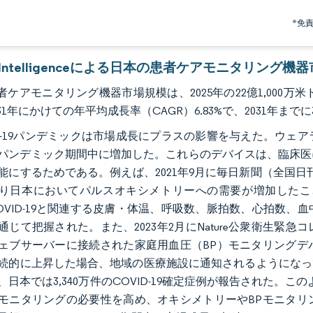
*免
or Intelligenceによる日本の患者ケアモニタリング機
ケアモニタリング機器市場規模は、2025年の22億1,000万米ドル
31年にかけての年平均成長率（CAGR）6.83%で、2031年まで
ID-19パンデミックは市場成長にプラスの影響を与えた。ウ
パンデミック期間中に増加した。これらのデバイスは、臨床医
能にするためである。例えば、2021年9月に毎日新聞（全国日刊
り日本においてパルスオキシメトリーへの需要が増加したことが
OVID-19と関連する皮膚・体温、呼吸数、脈拍数、心拍数
通じて把握された。また、2023年2月にNature公衆衛生
ェブサーバーに接続された家庭用血圧（BP）モニタリングデ
続的に上昇した場合、地域の医療施設に通知されるようになって
、日本では3,340万件のCOVID-19確定症例が報告された。こ
モニタリングの必要性を高め、オキシメトリーやBPモニタリ