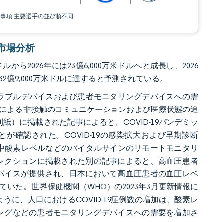
責事項:主要選手の並び順不同
器市場分析
から2026年には23億6,000万米ドルへと成長し、2026
に32億9,000万米ドルに達すると予測されている。
ェアラブルデバイスおよび患者モニタリングデバイスへの需
による非接触のコミュニケーションおよび医療状態の追
紙）に掲載された記事によると、COVID-19パンデミッ
確認された。COVID-19の感染拡大および早期診断
、血中酸素レベルなどのバイタルサインのリモートモニタリ
緊急コレクションに掲載された別の記事によると、高血圧患者
バイスが提供され、日本において高血圧患者の血圧レベ
いた。世界保健機関（WHO）の2023年3月更新情報に
のように、人口におけるCOVID-19症例数の増加は、酸素レ
ングなどの患者モニタリングデバイスへの需要を増加さ