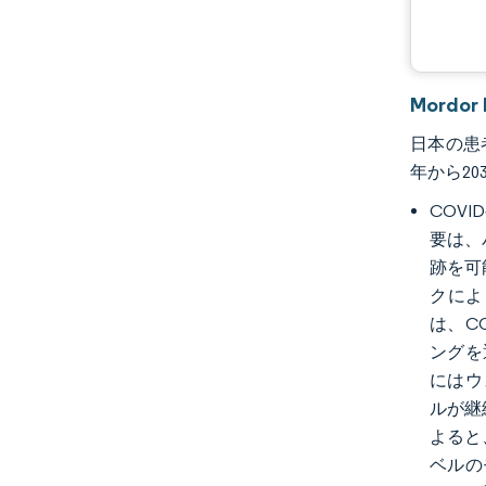
Mord
日本の患者
年から20
COV
要は、
跡を可
クによ
は、C
ングを
にはウ
ルが継
よると
ベルの