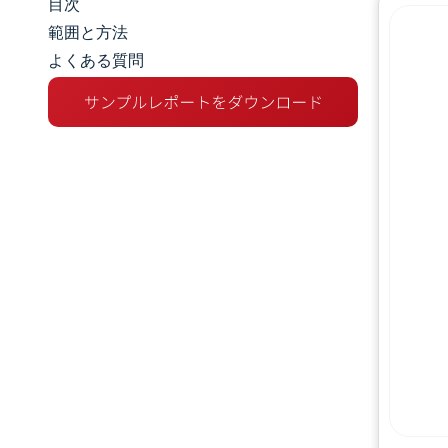
目次
市場規模とシェア
範囲と方法
よくある質問
市場分析
トレンドとインサイト
競争環境
主要プレーヤー
機会と展望
業界の動向