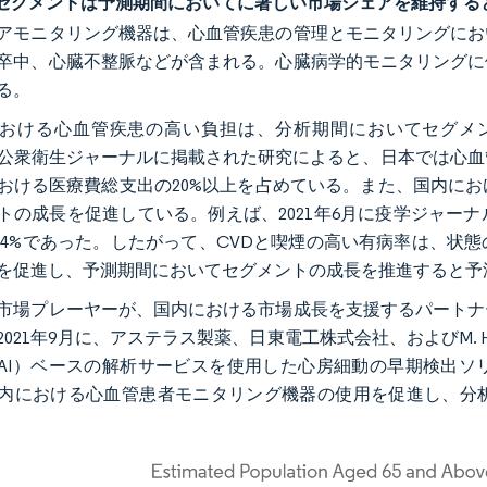
セグメントは予測期間においてに著しい市場シェアを維持する
アモニタリング機器は、心血管疾患の管理とモニタリングにお
卒中、心臓不整脈などが含まれる。心臓病学的モニタリングに
る。
おける心血管疾患の高い負担は、分析期間においてセグメント
tral公衆衛生ジャーナルに掲載された研究によると、日本では
おける医療費総支出の20%以上を占めている。また、国内に
トの成長を促進している。例えば、2021年6月に疫学ジャー
8.4%であった。したがって、CVDと喫煙の高い有病率は、
を促進し、予測期間においてセグメントの成長を推進すると予
市場プレーヤーが、国内における市場成長を支援するパートナ
021年9月に、アステラス製薬、日東電工株式会社、およびM. Hea
AI）ベースの解析サービスを使用した心房細動の早期検出ソ
内における心血管患者モニタリング機器の使用を促進し、分