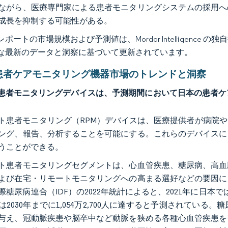
ながら、医療専門家による患者モニタリングシステムの採用へ
成長を抑制する可能性がある。
ポートの市場規模および予測値は、Mordor Intelligence
な最新のデータと洞察に基づいて更新されています。
患者ケアモニタリング機器市場のトレンドと洞察
患者モニタリングデバイスは、予測期間において日本の患者ケ
ト患者モニタリング（RPM）デバイスは、医療提供者が病院
ング、報告、分析することを可能にする。これらのデバイスに
うことができる。
ト患者モニタリングセグメントは、心血管疾患、糖尿病、高血
よび在宅・リモートモニタリングへの高まる選好などの要因に
際糖尿病連合（IDF）の2022年統計によると、2021年に日本では
は2030年までに1,054万2,700人に達すると予測されて
与え、冠動脈疾患や脳卒中など動脈を狭める各種心血管疾患を