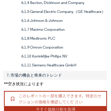
6.1.4 Becton, Dickinson and Company
6.1.5 General Electric Company（GE Healthcare）
6.1.6 Johnson & Johnson
6.1.7 Masimo Corporation
6.1.8 Medtronic PLC
6.1.9 Omron Corporation
6.1.10 Koninklijke Philips NV
6.1.11 Siemens Healthcare GmbH
7. 市場の機会と将来のトレンド
**空き状況によります