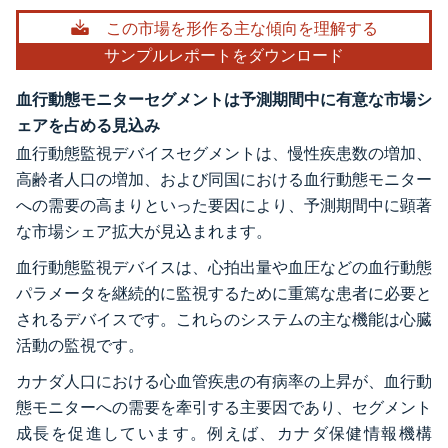
画像 © Mordor Intelligence。再利用にはCC BY 4.0の表示が必要です。
この市場を形作る主な傾向を理解する
サンプルレポートをダウンロード
血行動態モニターセグメントは予測期間中に有意な市場シ
ェアを占める見込み
血行動態監視デバイスセグメントは、慢性疾患数の増加、
高齢者人口の増加、および同国における血行動態モニター
への需要の高まりといった要因により、予測期間中に顕著
な市場シェア拡大が見込まれます。
血行動態監視デバイスは、心拍出量や血圧などの血行動態
パラメータを継続的に監視するために重篤な患者に必要と
されるデバイスです。これらのシステムの主な機能は心臓
活動の監視です。
カナダ人口における心血管疾患の有病率の上昇が、血行動
態モニターへの需要を牽引する主要因であり、セグメント
成長を促進しています。例えば、カナダ保健情報機構