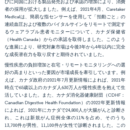
びに同国における製品発売および承認の増加により、消費
者の採用が拡大しました。例えば、2021年4月、Caretaker
Medicalは、簡易な指センサーを使用して「拍動ごと」の
連続血圧および複数のバイタルサインをリモートで測定す
るウェアラブル患者モニターについて、カナダ保健省
（Health Canada）からの承認を取得しました。このよう
な進展により、研究対象市場は今後3年から4年以内に完全
な成長潜在力を取り戻すと期待されていました。
慢性疾患の負担増加と在宅・リモートモニタリングへの選
好の高まりといった要因が市場成長を牽引しています。例
えば、カナダ政府の2021年7月更新情報によれば、2021年
時点で65歳以上のカナダ人630万人が慢性疾患を抱えて生
活していました。また、カナダ消化器健康財団（CDHF：
Canadian Digestive Health Foundation）の2022年更新情報
によれば、2021年にカナダで24,800人が大腸がんと診断さ
れ、これは新規がん症例全体の11%を占め、そのうち
13,700件が男性、11,100件が女性で診断されました。この