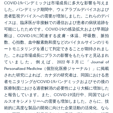
COVID-19パンデミックは市場成長に多大な影響を与えま
した。パンデミック期間中、ウェアラブルデバイスおよび
患者監視デバイスへの需要が増加しました。これらのデバ
イスは、臨床医が非接触での通信および患者の病状追跡を
可能にしたためです。COVID-19の感染拡大および早期診
断は、COVID-19に関連する皮膚・体温、呼吸数、脈拍
数、心拍数、血中酸素飽和度などのバイタルサインのリモ
ートモニタリングを通じて判定できることが期待されまし
た。これは市場成長にプラスの影響をもたらすと見込まれ
ていました。例えば、2022年3月に「Journal of
Personalized Medicine（個別化医療ジャーナル）」に掲載
された研究によれば、カナダの研究者は、同国における患
者モニタリングがCOVID-19パンデミックおよびその後の
医療制度における過密解消の必要性により大幅に増加した
と報告しています。また、COVID-19流行中、同国ではパ
ルスオキシメトリーへの需要も増加しました。さらに、技
術的に高度な製品の開発に向けた企業活動の活発化、なら