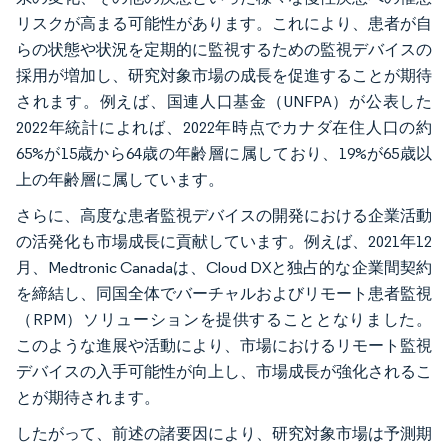
リスクが高まる可能性があります。これにより、患者が自
らの状態や状況を定期的に監視するための監視デバイスの
採用が増加し、研究対象市場の成長を促進することが期待
されます。例えば、国連人口基金（UNFPA）が公表した
2022年統計によれば、2022年時点でカナダ在住人口の約
65%が15歳から64歳の年齢層に属しており、19%が65歳以
上の年齢層に属しています。
さらに、高度な患者監視デバイスの開発における企業活動
の活発化も市場成長に貢献しています。例えば、2021年12
月、Medtronic Canadaは、Cloud DXと独占的な企業間契約
を締結し、同国全体でバーチャルおよびリモート患者監視
（RPM）ソリューションを提供することとなりました。
このような進展や活動により、市場におけるリモート監視
デバイスの入手可能性が向上し、市場成長が強化されるこ
とが期待されます。
したがって、前述の諸要因により、研究対象市場は予測期