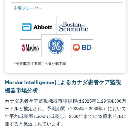
画像 © Mordor Intelligence。再利用にはCC BY 4.0の表示が必要です。
主要プレーヤー
*免責事項:主要選手の並び順不同
Mordor Intelligenceによるカナダ患者ケア監視
機器市場分析
カナダ患者ケア監視機器市場規模は2025年に29億4,000万
米ドルと推定され、予測期間（2025年～2030年）において
年平均成長率7.36%で成長し、2030年までに42億米ドルに
達すると見込まれています。