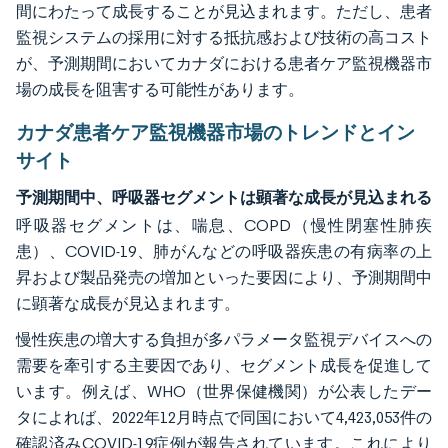
間にわたって成長することが見込まれます。ただし、患者
監視システムの採用に対する抵抗感および技術の高コスト
が、予測期間においてカナダにおける患者ケア監視機器市
場の成長を阻害する可能性があります。
カナダ患者ケア監視機器市場のトレンドとイン
サイト
予測期間中、呼吸器セグメントは顕著な成長が見込まれる
呼吸器セグメントは、喘息、COPD（慢性閉塞性肺疾
患）、COVID-19、肺がんなどの呼吸器疾患の有病率の上
昇および製品発売の増加といった要因により、予測期間中
に顕著な成長が見込まれます。
慢性疾患の増大する負担が多パラメータ監視デバイスへの
需要を牽引する主要因であり、セグメント成長を促進して
います。例えば、WHO（世界保健機関）が公表したデー
タによれば、2022年12月時点で同国において4,423,053件の
確認済みCOVID-19症例が報告されています。これにより