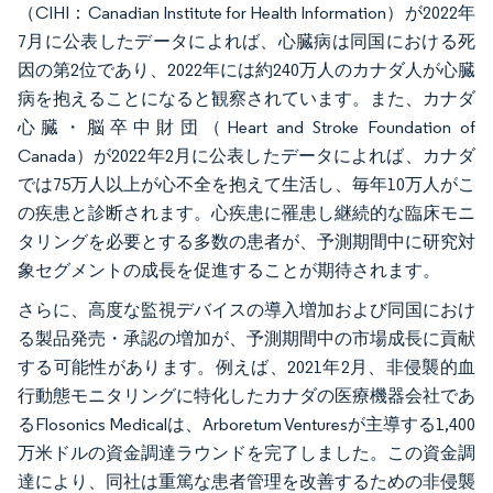
（CIHI：Canadian Institute for Health Information）が2022年
7月に公表したデータによれば、心臓病は同国における死
因の第2位であり、2022年には約240万人のカナダ人が心臓
病を抱えることになると観察されています。また、カナダ
心臓・脳卒中財団（Heart and Stroke Foundation of
Canada）が2022年2月に公表したデータによれば、カナダ
では75万人以上が心不全を抱えて生活し、毎年10万人がこ
の疾患と診断されます。心疾患に罹患し継続的な臨床モニ
タリングを必要とする多数の患者が、予測期間中に研究対
象セグメントの成長を促進することが期待されます。
さらに、高度な監視デバイスの導入増加および同国におけ
る製品発売・承認の増加が、予測期間中の市場成長に貢献
する可能性があります。例えば、2021年2月、非侵襲的血
行動態モニタリングに特化したカナダの医療機器会社であ
るFlosonics Medicalは、Arboretum Venturesが主導する1,400
万米ドルの資金調達ラウンドを完了しました。この資金調
達により、同社は重篤な患者管理を改善するための非侵襲