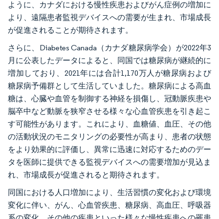
ように、カナダにおける慢性疾患およびがん症例の増加に
より、遠隔患者監視デバイスへの需要が生まれ、市場成長
が促進されることが期待されます。
さらに、Diabetes Canada（カナダ糖尿病学会）が2022年3
月に公表したデータによると、同国では糖尿病が継続的に
増加しており、2021年には合計1,170万人が糖尿病および
糖尿病予備群として生活していました。糖尿病による高血
糖は、心臓や血管を制御する神経を損傷し、冠動脈疾患や
脳卒中など動脈を狭窄させる様々な心血管疾患を引き起こ
す可能性があります。これにより、血糖値、血圧、その他
の活動状況のモニタリングの必要性が高まり、患者の状態
をより効果的に評価し、異常に迅速に対応するためのデー
タを医師に提供できる監視デバイスへの需要増加が見込ま
れ、市場成長が促進されると期待されます。
同国における人口増加により、生活習慣の変化および環境
変化に伴い、がん、心血管疾患、糖尿病、高血圧、呼吸器
系の変化、その他の疾患といった様々な慢性疾患への罹患