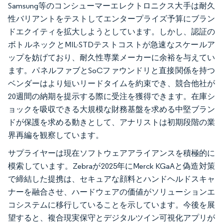
Samsung等のコンシューマーエレクトロニクス大手は耐久
性バリアントをテストしてエンタープライズ予算にブラン
ドエクイティを拡大しようとしています。しかし、認証の
ボトルネックとMIL-STDテストコストが急速なスケールア
ップを妨げており、耐久性専業メーカーに余裕を与えてい
ます。パネルファブとSoCファウンドリと直接関係を持つ
ベンダーはより短いリードタイムを約束でき、競合他社が
20週間の納期を提示する際に受注を獲得できます。在庫シ
ョックを吸収できる大規模な財務基盤を求める中堅ブラン
ドが保護を求める動きとして、アナリストは初期段階の業
界再編を観察しています。
サプライヤーは現在ソフトウェアアライアンスを積極的に
模索しています。Zebraが2025年にMerck KGaAと偽造対策
で締結した提携は、セキュアな顔料とハンドヘルドスキャ
ナーを融合させ、ハードウェアの価値がソリューションエ
コシステムに移行していることを示しています。今後を展
望すると、複合現実保守とデジタルツイン可視化アプリが