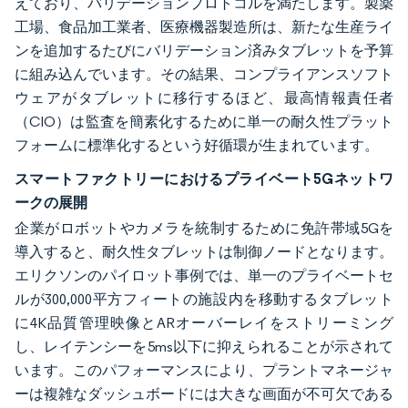
えており、バリデーションプロトコルを満たします。製薬
工場、食品加工業者、医療機器製造所は、新たな生産ライ
ンを追加するたびにバリデーション済みタブレットを予算
に組み込んでいます。その結果、コンプライアンスソフト
ウェアがタブレットに移行するほど、最高情報責任者
（CIO）は監査を簡素化するために単一の耐久性プラット
フォームに標準化するという好循環が生まれています。
スマートファクトリーにおけるプライベート5Gネットワ
ークの展開
企業がロボットやカメラを統制するために免許帯域5Gを
導入すると、耐久性タブレットは制御ノードとなります。
エリクソンのパイロット事例では、単一のプライベートセ
ルが300,000平方フィートの施設内を移動するタブレット
に4K品質管理映像とARオーバーレイをストリーミング
し、レイテンシーを5ms以下に抑えられることが示されて
います。このパフォーマンスにより、プラントマネージャ
ーは複雑なダッシュボードには大きな画面が不可欠である