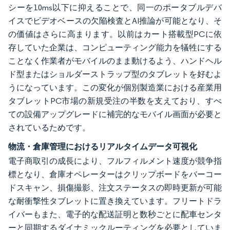
シーを10ms以下に抑えることで、同一のポータブルデバ
イスでビデオベースの欠陥検査とAI推論が可能となり、そ
の価値はさらに高まります。以前はカート搭載型PCに依
存していた企業は、コンピューティング能力を犠牲にする
ことなく作業者がモバイルのまま動けるよう、ハンドヘル
ド型またはショルダーストラップ型のタブレットを好むよ
うになっています。この変化が個別製造業における産業用
タブレットPC市場の新規受注の半数を支えており、すべ
ての設備アップグレードに補完的なモバイル画面が必要と
されているためです。
物流・倉庫管理におけるリアルタイムデータ可視化
電子商取引の成長により、フルフィルメント速度が競争指
標となり、倉庫オペレーターはクリップボードをバーコー
ドスキャン、損傷撮影、注文ステータスの即時更新が可能
な耐衝撃性タブレットに置き換えています。フリートドラ
イバーもまた、電子的な配送証明と数秒ごとに配車センタ
ーと同期するダイナミックルーティングを必要としていま