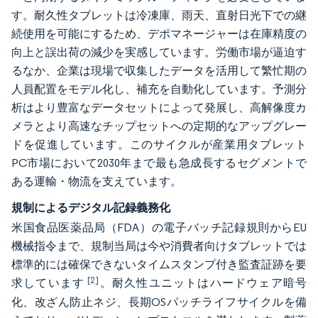
す。耐久性タブレットは冷凍庫、雨天、直射日光下での継
続使用を可能にするため、デポマネージャーは在庫精度の
向上と誤出荷の減少を実感しています。労働市場が逼迫す
るなか、企業は現場で収集したデータを活用して繁忙期の
人員配置をモデル化し、補充を自動化しています。予測分
析はより豊富なデータセットによって発展し、高解像度カ
メラとより高速なチップセットへの定期的なアップグレー
ドを促進しています。このサイクルが産業用タブレット
PC市場において2030年まで最も急成長するセグメントで
ある運輸・物流を支えています。
規制によるデジタル記録義務化
米国食品医薬品局（FDA）の電子バッチ記録規則からEU
機械指令まで、規制当局は今や消費者向けタブレットでは
標準的には確保できないタイムスタンプ付き監査証跡を要
[2]
求しています
。耐久性ユニットはハードウェア暗号
化、改ざん防止ネジ、長期OSパッチライフサイクルを備