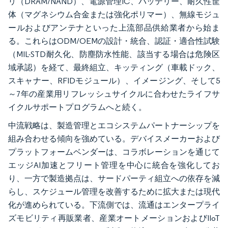
リ（DRAM/NAND）、電源管理IC、バッテリー、耐久性筐
体（マグネシウム合金または強化ポリマー）、無線モジュ
ールおよびアンテナといった上流部品供給業者から始ま
る。これらはODM/OEMの設計・統合、認証・適合性試験
（MIL-STD耐久化、防塵防水性能、該当する場合は危険区
域承認）を経て、最終組立、キッティング（車載ドック、
スキャナー、RFIDモジュール）、イメージング、そして5
～7年の産業用リフレッシュサイクルに合わせたライフサ
イクルサポートプログラムへと続く。
中流戦略は、製造管理とエコシステムパートナーシップを
組み合わせる傾向を強めている。デバイスメーカーおよび
プラットフォームベンダーは、コラボレーションを通じて
エッジAI加速とフリート管理を中心に統合を強化してお
り、一方で製造拠点は、サードパーティ組立への依存を減
らし、スケジュール管理を改善するために拡大または現代
化が進められている。下流側では、流通はエンタープライ
ズモビリティ再販業者、産業オートメーションおよびIIoT