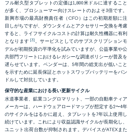
フル耐久型タブレットの定価は1,800米ドルに達すること
が多く、プロシューマー向けスレートのおよそ3倍です。
新興市場の最高財務責任者（CFO）はこの初期差額に注
目しがちですが、ダウンタイムとアクセサリー交換を考慮
すると、ライフサイクルコストの計算は耐久性機器に有利
[3]
となります
。サービスとしてのサブスクリプションモ
デルが初期投資の平準化を試みていますが、公益事業や公
共部門フリートにおけるレガシーな調達ポリシーが普及を
遅らせています。ベンダーは、5年間の総支出が低いこと
を示すために延長保証とホットスワップバッテリーをバン
ドルして対抗しています。
保守的な産業における長い更新サイクル
水道事業者、鉱業コングロマリット、一部の自動車ティア
メーカーは、ハードウェアロードマップが想定する2〜4年
のサイクルをはるかに超え、タブレットを7年以上使用し
続けています。これにより収益認識サイクルが長期化し、
ユニット出荷台数が抑制されます。デバイスがATEXまた