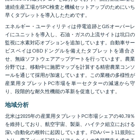
連続生産工場がSPC検査と機械セットアップのためにいち
早くタブレットを導入したためです。
エネルギー・ユーティリティは停電追跡とGISオーバーレ
イにユニットを導入し、石油・ガスの上流サイトは坑口の
監視に水素対応オプションを追加しています。自動車サー
ビスベイはOBDドングルを備えたタブレットを適合さ
せ、無線ソフトウェアアップデートを行っています。農業
分野では、移動中に施肥マップを計算する精密農業コンソ
ールを通じて採用が加速しています。この業種の多様性が
産業用タブレットPC市場を単一セクターの減速から守
り、段階的な耐久性機能の革新を促進しています。
地域分析
北米は2025年の産業用タブレットPC市場シェアの40.78％
を維持しており、航空宇宙、製薬、ハイテク組立における
深い自動化の根幹に起因しています。FDAパート11規則に