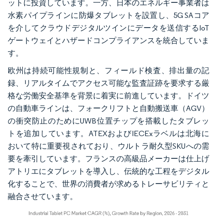
ットに投資しています。一方、日本のエネルギー事業者は
水素パイプラインに防爆タブレットを設置し、5G SAコア
を介してクラウドデジタルツインにデータを送信するIoT
ゲートウェイとハザードコンプライアンスを統合していま
す。
欧州は持続可能性規制と、フィールド検査、排出量の記
録、リアルタイムでアクセス可能な監査証跡を要求する厳
格な労働安全基準を背景に着実に前進しています。ドイツ
の自動車ラインは、フォークリフトと自動搬送車（AGV）
の衝突防止のためにUWB位置チップを搭載したタブレッ
トを追加しています。ATEXおよびIECExラベルは北海に
おいて特に重要視されており、ウルトラ耐久型SKUへの需
要を牽引しています。フランスの高級品メーカーは仕上げ
アトリエにタブレットを導入し、伝統的な工程をデジタル
化することで、世界の消費者が求めるトレーサビリティと
融合させています。