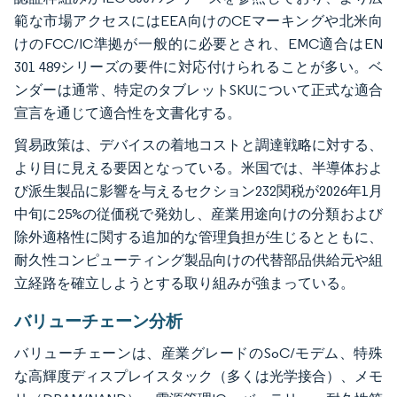
範な市場アクセスにはEEA向けのCEマーキングや北米向
けのFCC/IC準拠が一般的に必要とされ、EMC適合はEN
301 489シリーズの要件に対応付けられることが多い。ベ
ンダーは通常、特定のタブレットSKUについて正式な適合
宣言を通じて適合性を文書化する。
貿易政策は、デバイスの着地コストと調達戦略に対する、
より目に見える要因となっている。米国では、半導体およ
び派生製品に影響を与えるセクション232関税が2026年1月
中旬に25%の従価税で発効し、産業用途向けの分類および
除外適格性に関する追加的な管理負担が生じるとともに、
耐久性コンピューティング製品向けの代替部品供給元や組
立経路を確立しようとする取り組みが強まっている。
バリューチェーン分析
バリューチェーンは、産業グレードのSoC/モデム、特殊
な高輝度ディスプレイスタック（多くは光学接合）、メモ