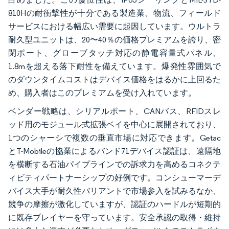
810Hの耐衝撃性が十分である製造業、物流、フィールド
サービスにおける幅広い需要に起因しています。ウルトラ
耐久型ユニットは、20〜40％の価格プレミアムを誇り、密
閉ポート、グローブタッチ対応の静電容量式パネル、
1.8mを超える落下耐性を備えています。爆発性雰囲気で
のダウンタイムコストはデバイス価格をはるかに上回るた
め、購入者はこのプレミアムを受け入れています。
ベンダー戦略は、シリアルポート、CANバス、RFIDスレ
ッド用のモジュール式拡張ベイを中心に展開されており、
1つのシャーシで複数の垂直市場に対応できます。Getac
とT-Mobileの協業によるバンド71デバイス認証は、遠隔地
を横断する石油パイプラインでの訴求力を高めるコネクテ
ィビティパートナーシップの好例です。コンシューマーデ
バイス大手が耐久性バリアントで市場参入を試みるなか、
競争の摩擦が激化していますが、認証のハードルが短期的
に既存プレイヤーを守っています。安全承認の取得・維持