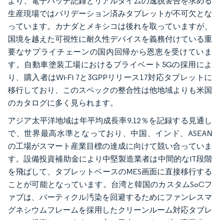
より、電子バッチ記録とリアルタイムの逸脱警告を求める
生産現場ではバリデーション済みタブレットが不可欠とな
っています。カナダとメキシコは後れを取っていますが、
国境を越えた可視性に耐久性デバイスを義務付けている重
要なサプライチェーンの国内回帰から恩恵を受けていま
す。自動車塗装工場におけるプライベート5Gの採用によ
り、購入者はWi-Fi 7と3GPPリリース17対応タブレットに
移行しており、このスペックの整合性は他地域よりも米国
のカタログに多く見られます。
アジア太平洋地域は年平均成長率9.12％を記録する見通し
で、世界最高水準となっており、中国、インド、ASEAN
の工場がスマート産業目標の達成に向けて競い合っていま
す。設備投資補助金により中堅製造業者は中間的なIT段階
を飛ばして、タブレットベースのMES画面に直接移行する
ことが可能となっています。台湾と韓国のカスタムSoCフ
ァブは、パーティクル汚染を回避するためにファンレスマ
グネシウムフレームを採用したクリーンルーム対応タブレ