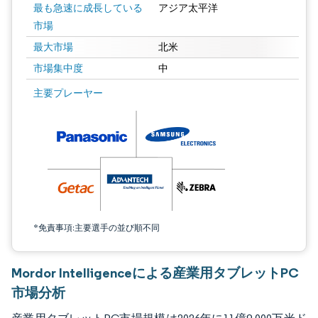
最も急速に成長している
アジア太平洋
市場
最大市場
北米
市場集中度
中
画像 © Mordor Intelligence。再利用にはCC BY 4.0の表示が必要です。
主要プレーヤー
*免責事項:主要選手の並び順不同
Mordor Intelligenceによる産業用タブレットPC
市場分析