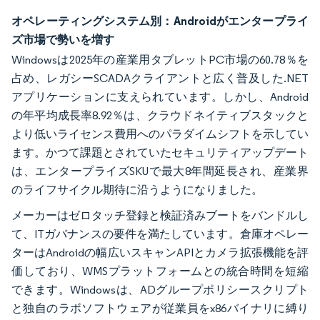
オペレーティングシステム別：Androidがエンタープライ
ズ市場で勢いを増す
Windowsは2025年の産業用タブレットPC市場の60.78％を
占め、レガシーSCADAクライアントと広く普及した.NET
アプリケーションに支えられています。しかし、Android
の年平均成長率8.92％は、クラウドネイティブスタックと
より低いライセンス費用へのパラダイムシフトを示してい
ます。かつて課題とされていたセキュリティアップデート
は、エンタープライズSKUで最大8年間延長され、産業界
のライフサイクル期待に沿うようになりました。
メーカーはゼロタッチ登録と検証済みブートをバンドルし
て、ITガバナンスの要件を満たしています。倉庫オペレー
ターはAndroidの幅広いスキャンAPIとカメラ拡張機能を評
価しており、WMSプラットフォームとの統合時間を短縮
できます。Windowsは、ADグループポリシースクリプト
と独自のラボソフトウェアが従業員をx86バイナリに縛り