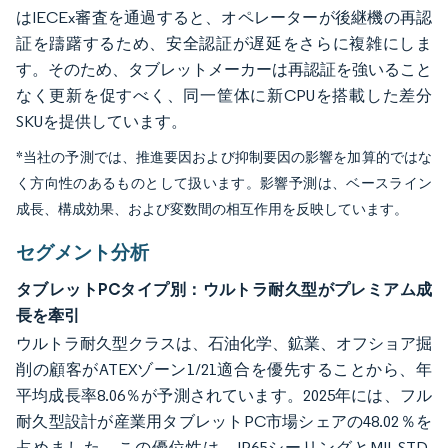
はIECEx審査を通過すると、オペレーターが後継機の再認
証を躊躇するため、安全認証が遅延をさらに複雑にしま
す。そのため、タブレットメーカーは再認証を強いること
なく更新を促すべく、同一筐体に新CPUを搭載した差分
SKUを提供しています。
*当社の予測では、推進要因および抑制要因の影響を加算的ではな
く方向性のあるものとして扱います。影響予測は、ベースライン
成長、構成効果、および変数間の相互作用を反映しています。
セグメント分析
タブレットPCタイプ別：ウルトラ耐久型がプレミアム成
長を牽引
ウルトラ耐久型クラスは、石油化学、鉱業、オフショア掘
削の顧客がATEXゾーン1/21適合を優先することから、年
平均成長率8.06％が予測されています。2025年には、フル
耐久型設計が産業用タブレットPC市場シェアの48.02％を
占めました。この優位性は、IP65シーリングとMIL-STD-