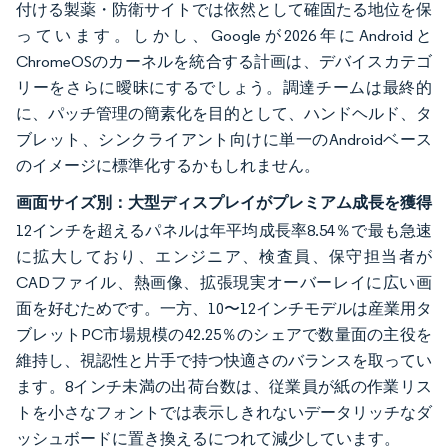
付ける製薬・防衛サイトでは依然として確固たる地位を保
っています。しかし、Googleが2026年にAndroidと
ChromeOSのカーネルを統合する計画は、デバイスカテゴ
リーをさらに曖昧にするでしょう。調達チームは最終的
に、パッチ管理の簡素化を目的として、ハンドヘルド、タ
ブレット、シンクライアント向けに単一のAndroidベース
のイメージに標準化するかもしれません。
画面サイズ別：大型ディスプレイがプレミアム成長を獲得
12インチを超えるパネルは年平均成長率8.54％で最も急速
に拡大しており、エンジニア、検査員、保守担当者が
CADファイル、熱画像、拡張現実オーバーレイに広い画
面を好むためです。一方、10〜12インチモデルは産業用タ
ブレットPC市場規模の42.25％のシェアで数量面の主役を
維持し、視認性と片手で持つ快適さのバランスを取ってい
ます。8インチ未満の出荷台数は、従業員が紙の作業リス
トを小さなフォントでは表示しきれないデータリッチなダ
ッシュボードに置き換えるにつれて減少しています。