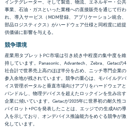
インテグレーター、そして製造、物流、エネルギー・公共
事業、石油・ガスといった業種への直接販売を通じて行わ
れ、導入サービス（MDM登録、アプリケーション統合、
部品ロジスティクス）がハードウェア仕様と同程度に総提
供価値に影響を与える。
競争環境
産業用タブレットPC市場は引き続き中程度の集中度を維
持しています。Panasonic、Advantech、Zebra、Getacの4
社合計で世界売上高のほぼ半分を占め、ニッチ専門企業の
参入余地が残されています。競争の重心は、モバイルデバ
イス管理ポータルと垂直市場向けアプリをハードウェアと
バンドルし、物理デバイスを超えたロックインを生み出す
企業に傾いています。Getacが2025年に世界初の耐久性コ
パイロット+PCを発表したことは、エッジでの生成AIの導
入を示しており、オンデバイス推論能力をめぐる競争が激
化しています。