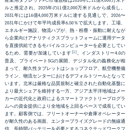
産業用タブレットPC市場規模は2026年に11億9,000万米ド
ルと推定され、2025年の11億2,000万米ドルから成長し、
2031年には16億4,000万米ドルに達する見通しで、2026〜
2031年にかけて年平均成長率6.50％で拡大します。工場、
エネルギー施設、物流ハブが、熱・粉塵・振動に耐えなが
ら企業向けアナリティクスプラットフォームに運用データ
を直接供給できるモバイルコンピューターを必要としてい
[1]
るため、需要が加速しています
。インダストリー4.0の
普及、プライベート5Gの展開、デジタル化の義務化が相
まって、耐久性タブレットはショップフロア、航空機整備
ライン、物流センターにおけるデフォルトツールとなって
います。北米は厳格な品質規制と確立された自動化基盤に
より最大シェアを維持する一方、アジア太平洋地域はメー
カーの近代化と政府によるスマートファクトリープログラ
ムへの資金提供により全地域を上回るペースで成長してい
ます。顧客側では、フリートオーナーや倉庫オペレーター
が耐久性のある画面、エンタープライズグレードの無線通
信、長時間バッテリーを必要とするコネクテッドワークフ