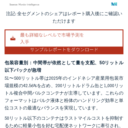
注記: 全セグメントのシェアはレポート購入後にご確認い
画像 © Mordor Intelligence。再利用にはCC BY 4.0の表示が必要です。
ただけます
包装容量別：中間帯が依然として量を支配、50リットル
以下パックが急増
51〜500リットル帯は2025年のインドネシア産業用包装市
場規模の42.56%を占め、200リットルドラム缶と1,000リッ
トル複合中間バルクコンテナが主導しています。これらの
フォーマットはバルク液体と粉体のハンドリング効率と単
位コストの最適なバランスを実現しています。
50リットル以下のコンテナはラストマイルコストを抑制す
るために軽量小包を好む宅配便ネットワークに牽引され、