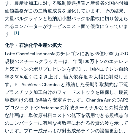
す。農産物加工に対する税制優遇措置と産業省の国内付加
価値義務がこの二軌道成長を強化しています。その結果、
大量バルクラインと短納期小型パックを柔軟に切り替えら
れるコンバーターがサービスコスト面で優位に立っていま
[1]
す。
化学・石油化学生産の拡大
Lotte Chemical Indonesiaのチレゴンにある39億5,000万USD
規模のスチームクラッカーは、年間100万トンのエチレン
と35万トンのポリプロピレンを追加し、国内エチレン自給
率を90%近くに引き上げ、輸入依存度を大幅に削減しま
す。PT Asahimas Chemicalと締結した長期引取契約は下流
プラスチック加工向けのフィードストックを確保し、硬質
容器向けの樹脂供給を安定させます。Chandra AsriのCAP2
プロジェクトやPertaminaの貯蔵ターミナルなどの補完的
な計画は、単位原材料コストの低下を活用できる規模志向
のコンバーターに有利な複数年にわたる投資の波を示して
います。ブロー成形および射出成形ラインの設備更新は、