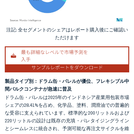
注記: 全セグメントのシェアはレポート購入後にご確認い
画像 © Mordor Intelligence。再利用にはCC BY 4.0の表示が必要です。
ただけます
製品タイプ別：ドラム缶・バレルが優位、フレキシブル中
間バルクコンテナが急速に普及
ドラム缶・バレルは2025年のインドネシア産業用包装市場
シェアの28.41%を占め、化学品、塗料、潤滑油での普遍的
な受容に支えられています。標準的な200リットルおよび
220リットルの設計は既存の充填・パレタイジングライン
とシームレスに統合され、予測可能な再注文サイクルを維