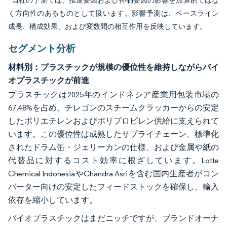
*当社の予測では、推進要因および抑制要因の影響を加算的ではな
く方向性のあるものとして扱います。影響予測は、ベースライン
成長、構成効果、および変数間の相互作用を反映しています。
セグメント分析
材料別：プラスチックが規模の優位性を維持しながらバイ
オプラスチックが前進
プラスチックは2025年のインドネシア産業用包装市場の
67.48%を占め、チレゴンのスチームクラッカーからの安定
したポリエチレンおよびポリプロピレン供給に支えられて
います。この優位性は成熟したサプライチェーン、標準化
されたドラム缶・ジェリーカンの仕様、および金属や紙の
代替品に対するコスト効率に根ざしています。Lotte
Chemical IndonesiaやChandra Asriを含む国内生産者がコン
バーター向けの安定したフィードストックを確保し、輸入
依存を縮小しています。
バイオプラスチックはまだニッチですが、ブランドオーナ