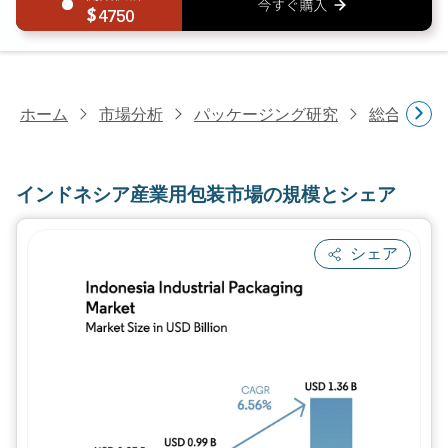
4750
ホーム
市場分析
パッケージング研究
総合パッ
インドネシア産業用包装市場の規模とシェア
シェア