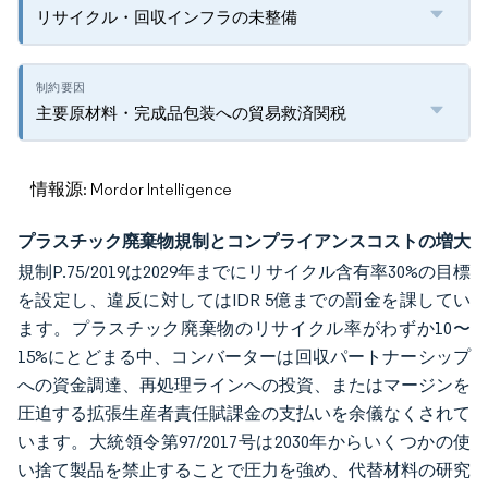
リサイクル・回収インフラの未整備
主要原材料・完成品包装への貿易救済関税
情報源: Mordor Intelligence
プラスチック廃棄物規制とコンプライアンスコストの増大
規制P.75/2019は2029年までにリサイクル含有率30%の目標
を設定し、違反に対してはIDR 5億までの罰金を課してい
ます。プラスチック廃棄物のリサイクル率がわずか10〜
15%にとどまる中、コンバーターは回収パートナーシップ
への資金調達、再処理ラインへの投資、またはマージンを
圧迫する拡張生産者責任賦課金の支払いを余儀なくされて
います。大統領令第97/2017号は2030年からいくつかの使
い捨て製品を禁止することで圧力を強め、代替材料の研究