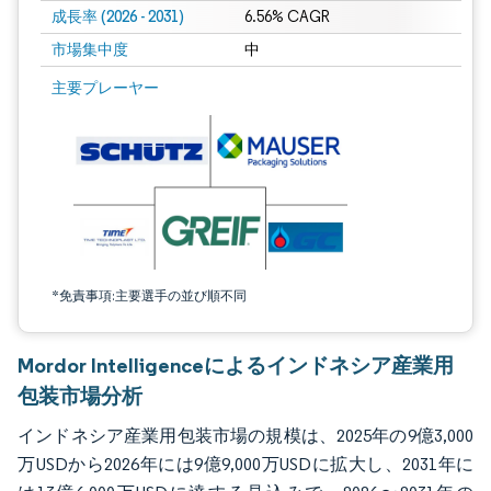
成長率 (2026 - 2031)
6.56% CAGR
市場集中度
中
画像 © Mordor Intelligence。再利用にはCC BY 4.0の表示が必要です。
主要プレーヤー
*免責事項:主要選手の並び順不同
Mordor Intelligenceによるインドネシア産業用
包装市場分析
インドネシア産業用包装市場の規模は、2025年の9億3,000
万USDから2026年には9億9,000万USDに拡大し、2031年に