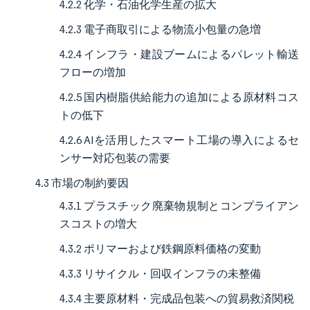
4.2.2 化学・石油化学生産の拡大
4.2.3 電子商取引による物流小包量の急増
4.2.4 インフラ・建設ブームによるパレット輸送
フローの増加
4.2.5 国内樹脂供給能力の追加による原材料コス
トの低下
4.2.6 AIを活用したスマート工場の導入によるセ
ンサー対応包装の需要
4.3 市場の制約要因
4.3.1 プラスチック廃棄物規制とコンプライアン
スコストの増大
4.3.2 ポリマーおよび鉄鋼原料価格の変動
4.3.3 リサイクル・回収インフラの未整備
4.3.4 主要原材料・完成品包装への貿易救済関税