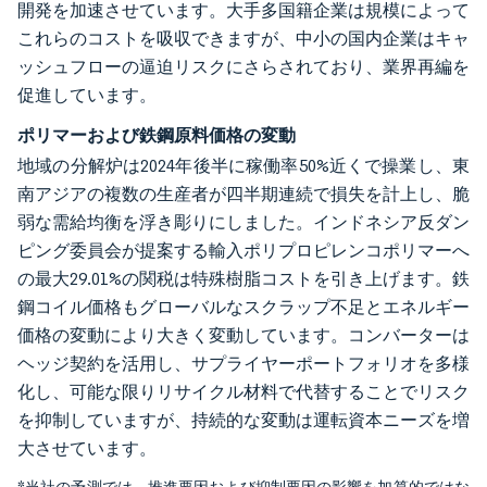
開発を加速させています。大手多国籍企業は規模によって
これらのコストを吸収できますが、中小の国内企業はキャ
ッシュフローの逼迫リスクにさらされており、業界再編を
促進しています。
ポリマーおよび鉄鋼原料価格の変動
地域の分解炉は2024年後半に稼働率50%近くで操業し、東
南アジアの複数の生産者が四半期連続で損失を計上し、脆
弱な需給均衡を浮き彫りにしました。インドネシア反ダン
ピング委員会が提案する輸入ポリプロピレンコポリマーへ
の最大29.01%の関税は特殊樹脂コストを引き上げます。鉄
鋼コイル価格もグローバルなスクラップ不足とエネルギー
価格の変動により大きく変動しています。コンバーターは
ヘッジ契約を活用し、サプライヤーポートフォリオを多様
化し、可能な限りリサイクル材料で代替することでリスク
を抑制していますが、持続的な変動は運転資本ニーズを増
大させています。