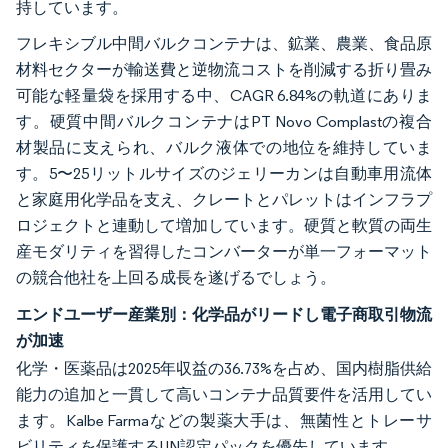
持しています。
フレキシブル中間バルクコンテナは、鉱業、農業、食品原
材料セクターが輸送費と逆物流コストを削減する折り畳み
可能な軽量袋を採用する中、CAGR 6.84%の軌道にありま
す。硬質中間バルクコンテナはPT Novo Complastの複合
材製品に支えられ、バルク液体での地位を維持していま
す。5〜25リットルサイズのジェリーカンは自動車用流体
と家庭用化学品を支え、クレートとパレットはインフラプ
ロジェクトと連動して増加しています。硬質と軟質の両生
産モダリティを習得したコンバーターが単一フォーマット
の競合他社を上回る成長を遂げるでしょう。
エンドユーザー産業別：化学品がリードし電子商取引物流
が加速
化学・医薬品は2025年収益の36.73%を占め、国内樹脂供給
能力の追加と一貫して高いコンテナ品質要件を活用してい
ます。Kalbe Farmaなどの製薬大手は、無菌性とトレーサ
ビリティを保護するUN認定パックを優先しています。