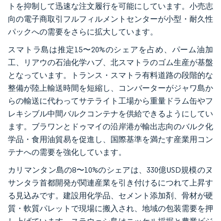
トを抑制して迅速な注文履行を可能にしています。小売志
向の電子商取引フルフィルメントセンターが小型・耐久性
パックへの需要をさらに拡大しています。
スマトラ島は推定15〜20%のシェアを占め、パーム油加
工、リアウの石油化学ハブ、北スマトラのゴム生産が基盤
となっています。トランス・スマトラ有料道路の段階的な
整備が陸上輸送時間を短縮し、コンバーターがジャワ島か
らの輸送に代わってサテライト工場から重量ドラム缶やフ
レキシブル中間バルクコンテナを供給できるようにしてい
ます。ブラワンとドゥマイの沿岸港が輸出志向のバルク化
学品・食用油貿易を促進し、国際基準を満たす産業用コン
テナへの需要を強化しています。
カリマンタン島の8〜10%のシェアは、330億USD規模のヌ
サンタラ首都開発が関連産業を引き付けるにつれて上昇す
る見込みです。建設用化学品、セメント添加剤、骨材が硬
質・軟質パレットで現場に搬入され、地域の包装需要を押