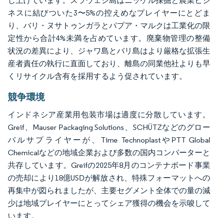
し上げています。スラウェシ島はニッケル採掘と農業ビジ
ネスに結びついた3〜5%の控えめなプレイヤーにとどま
り、バリ・ヌサトゥンガラとパプア・マルクは工業化の限
定性から合計4%未満を占めています。廃棄物管理の整備
状況の差異により、ジャワ島とバリ島はより厳格な拡張生
産者責任の執行に直面しており、離島の同業他社よりも早
くリサイクル含有を採用するよう促されています。
競争環境
インドネシア産業用包装市場は適度に分散しています。
Greif、Mauser Packaging Solutions、SCHÜTZなどのグロー
バルサプライヤーが、Time TechnoplastやPTT Global
Chemicalなどの地域企業および多数の国内コンバーターと
共存しています。Greifの2025年8月のコンテナボード事業
の売却により18億USDが解放され、特殊フォーマットへの
再集中が図られましたが、主要セグメント全体での量の減
少は地域プレイヤーにとってシェア獲得の機会を示唆して
います。