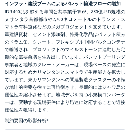
インフラ・建設ブームによるパレット輸送フローの増加
IDR 400兆を超える年間公共事業予算が、330億USD規模の
ヌサンタラ首都都市や2,700キロメートルのトランス・ス
マトラ有料道路などのメガプロジェクトを支えています。
重建設資材、セメント添加剤、特殊化学品はパレット積み
のドラム缶、クレート、フレキシブル中間バルクコンテナ
で輸送され、プロジェクトのマイルストーンに連動した定
期的な需要急増を生み出しています。パレットプーリング
事業者と地域のクレートメーカーは、現場ベースの発注に
対応するためカリマンタンとスマトラで生産能力を拡大し
ています。東カリマンタンへの関連製造クラスターの移転
が地理的需要を徐々に再均衡させ、長期的にはジャワ島の
優位性を縮小させます。地域デポを持つ小規模コンバータ
ーは、変動する現場要件により迅速に対応することで近接
優位性を獲得します。
制約要因の影響分析
*