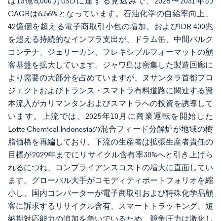
は13億6,000万USDに達する見込みで、2026〜2031年の
CAGRは6.56%となっています。石油化学の自給率向上、
42億個を超える電子商取引小包の増加、およびIDR 400兆
を超える持続的なインフラ支出が、ドラム缶、中間バルク
コンテナ、ジェリーカン、フレキシブルフォーマットの顧
客基盤を拡大しています。ジャワ島は密集した製造回廊に
より需要の大部分を占めていますが、ヌサンタラ首都プロ
ジェクトおよびトランス・スマトラ有料道路に関連する資
本流入がカリマンタンおよびスマトラへの投資を誘導して
います。上流では、2025年10月に商業運転を開始した
Lotte Chemical Indonesiaの混合フィード分解炉が地域の樹
脂価格を再編しており、下流の生産者は拡張生産者責任の
目標が2029年までにリサイクル含有率30%へと引き上げら
れるにつれ、コンプライアンスコストの増大に直面してい
ます。グローバル大手がコモディティポートフォリオを縮
小し、国内コンバーターが電子商取引および特殊化学品顧
客に訴求するリサイクル含有、スマートトラッキング、短
納期対応能力の追加を急いでいるため、競争圧力は激化し