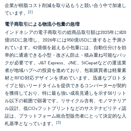
企業が樹脂コスト削減を取り込もうと競い合う中で加速し
[2]
ています。
電子商取引による物流小包量の急増
インドネシアの電子商取引の総商品取引額は2025年に820
億USDに急増し、2026年には950億USDに達すると予測さ
れています。42億個を超える小包量には、自動仕分けを効
率的に通過できる小型・改ざん防止・積み重ね可能なパッ
クが必要です。J&T Express、JNE、SiCepatなどの運送業
者が地域ハブへの投資を進めており、包装購買者は軽量素
材とRFID対応デザインを求めています。迅速なプロトタ
イプと短いリードタイムを提供できるコンバーターが契約
を獲得しており、特に最も強い成長見通しを示す50リット
ル以下の範囲で顕著です。リサイクル含有、モノマテリア
ル設計、低CO₂フットプリントなどのサステナビリティ認
証は、プラットフォーム統合型販売者にとって決定的な入
[3]
札基準となっています。