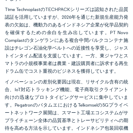
Time TechnoplastのTECHPACKシリーズは認知された品質
認証を活用していますが、2026年を通じた新規生産能力発
表の欠如は、機動力のあるインドネシア企業が化学品契約
を確保するための余白を生み出しています。PT Novo
Complastのタンゲランにある複合中間バルクコンテナ施
設はチレゴン石油化学ベルトへの近接性を享受し、ジャス
トインタイム配送を支援しています。一方、東ジャワとス
マトラの小規模事業者は農業・建設購買者に訴求する再生
ドラム缶でコスト重視のビジネスを獲得しています。
イノベーションの差別化要因は現在、リサイクル含有の統
合、IoT対応トラッキング機能、電子商取引クライアント
向けの迅速なプロトタイピングサービスに集中していま
す。PegatronのバタムエにおけるTelkomselの5Gプライベ
ートネットワーク展開は、スマート工場エコシステムがサ
プライチェーン全体の品質基準とトレーサビリティへの期
待を高める方法を示しています。インドネシア包装回収機