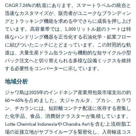
CAGR 7.26%の軌道にあります。スマートラベルの統合と
迅速なカスタマイズが、販売者がユニークなブランディン
グとトラッキング機能を求める中でさらに成長を押し上げ
ています。高容量帯では、1,000リットル超のトートは特
殊なハンドリング機器を正当化する石油化学・鉱業フロー
に結びついたニッチにとどまっています。この対照的な軌
道は、大量生産ドラム缶ランから機動的な短サイクル小型
パック注文へと切り替えられる多様な設備ミックスを維持
する必要性をコンバーターに示しています。
地域分析
ジャワ島は2025年のインドネシア産業用包装市場支出の約
60〜65%を占めました。大ジャカルタ、ブカシ、カラワ
ン、チカランには、短距離コンテナ配送に依存する密集し
た化学品、食品、消費財クラスターが集積しています。
Lotte Chemical IndonesiaやChandra Asriを含む上流樹脂工
場の近接立地がサプライループを緊密化し、入荷輸送コス