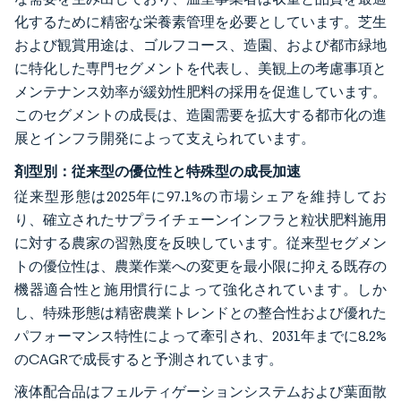
化するために精密な栄養素管理を必要としています。芝生
および観賞用途は、ゴルフコース、造園、および都市緑地
に特化した専門セグメントを代表し、美観上の考慮事項と
メンテナンス効率が緩効性肥料の採用を促進しています。
このセグメントの成長は、造園需要を拡大する都市化の進
展とインフラ開発によって支えられています。
剤型別：従来型の優位性と特殊型の成長加速
従来型形態は2025年に97.1%の市場シェアを維持してお
り、確立されたサプライチェーンインフラと粒状肥料施用
に対する農家の習熟度を反映しています。従来型セグメン
トの優位性は、農業作業への変更を最小限に抑える既存の
機器適合性と施用慣行によって強化されています。しか
し、特殊形態は精密農業トレンドとの整合性および優れた
パフォーマンス特性によって牽引され、2031年までに8.2%
のCAGRで成長すると予測されています。
液体配合品はフェルティゲーションシステムおよび葉面散