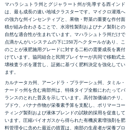
マハラシュトラ州とグジャラート州が先導する西インド
は、最も成長の速い地域クラスターです。マイクロ灌漑へ
の強力な州インセンティブと、果物・野菜の重要な作付面
積が組み合わさることで、水溶性製剤およびナノ製剤との
自然な適合性が生まれています。マハラシュトラ州だけで
点滴かんがいシステムの下に250万ヘクタールがあり、こ
のことが液肥施用グレードに対する二桁の需要成長を裏付
けています。協同組合と民間プレイヤーが共同で移動式土
壌検査ラボを運営し、証拠に基づく肥料決定を強化してい
ます。
カルナータカ州、アーンドラ・プラデーシュ州、タミル・
ナードゥ州を含む南部州は、特殊タイプ全般にわたってバ
ランスのとれた普及を示しています。高付加価値のチリ、
ブドウ、バナナ作物が栄養素予算を支配し、ポリマーコー
ティング製剤および液体ブレンドの試験的採用を促進して
います。圧縮バイオガスから得られた有機炭素増強剤を肥
料管理令に含めた最近の措置は、南部の生産者が栄養プロ