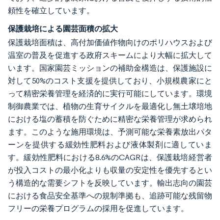
頼性を確立しています。
保護栽培による園芸面積の拡大
保護栽培面積は、高付加価値作物向けのポリハウスおよび
温室の普及を促進する政府スキームにより大幅に拡大して
います。国家園芸ミッションの補助金構造は、保護施設に
対して50%のコスト支援を提供しており、小規模農家にと
って精密栄養管理を経済的に実行可能にしています。環境
制御農業では、植物の生育サイクルを最適化し無土壌培地
における塩の蓄積を防ぐために精密な栄養管理が求められ
ます。このような施用環境は、予測可能な栄養素放出パタ
ーンを提供する緩効性肥料および液体製剤に適していま
す。緩効性肥料における8.6%のCAGRは、保護栽培経営者
が投入コストの最小化よりも収量の安定性を優先するとい
う構造的な需要シフトを反映しています。輸出志向の園芸
における食品安全基準への規制準拠も、追跡可能な残留物
フリーの栄養プログラムの採用を促進しています。