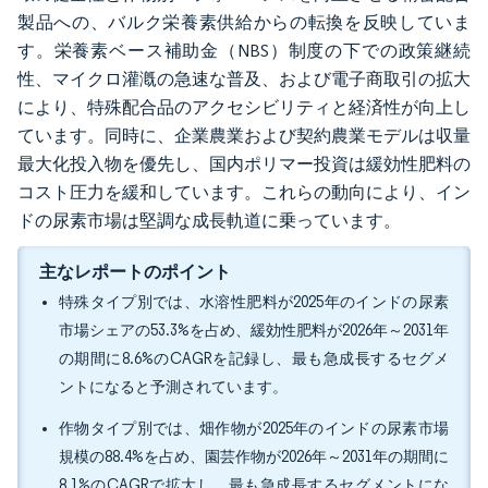
製品への、バルク栄養素供給からの転換を反映していま
す。栄養素ベース補助金（NBS）制度の下での政策継続
性、マイクロ灌漑の急速な普及、および電子商取引の拡大
により、特殊配合品のアクセシビリティと経済性が向上し
ています。同時に、企業農業および契約農業モデルは収量
最大化投入物を優先し、国内ポリマー投資は緩効性肥料の
コスト圧力を緩和しています。これらの動向により、イン
ドの尿素市場は堅調な成長軌道に乗っています。
主なレポートのポイント
特殊タイプ別では、水溶性肥料が2025年のインドの尿素
市場シェアの53.3%を占め、緩効性肥料が2026年～2031年
の期間に8.6%のCAGRを記録し、最も急成長するセグメ
ントになると予測されています。
作物タイプ別では、畑作物が2025年のインドの尿素市場
規模の88.4%を占め、園芸作物が2026年～2031年の期間に
8.1%のCAGRで拡大し、最も急成長するセグメントにな