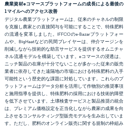
農業資材eコマースプラットフォームの成長による最後の
1マイルへのアクセス改善
デジタル農業プラットフォームは、従来のチャネルの制限
を克服し農家との直接関与を可能にすることで、特殊肥料
の流通を変革しました。IFFCOのe-Bazarプラットフォー
ムや、BigHaatなどの民間プレイヤーは、仲介マージンを
削減しながら技術的な助言サービスを提供するオムニチャ
ネル流通モデルを構築しています。eコマースの浸透は、
ニッチ製品の在庫が十分でないことが多かった従来の販売
業者に依存してきた遠隔地の市場における特殊肥料の入手
可能性という歴史的な課題に対処しています。これらのプ
ラットフォームはデータ分析を活用して作物別の推奨事項
と施用指導を提供し、特殊肥料の採用における技術的障壁
を低下させています。土壌検査サービスと製品推奨の統合
は、プレミアム価格設定を正当化しながら農家の成果を向
上させるコンサルティング型販売モデルを生み出していま
す。ただし、肥料のオンライン販売に関する規制の枠組み