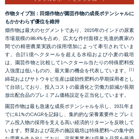
作物タイプ別：田畑作物が園芸作物の成長ポテンシャルに
もかかわらず優位を維持
畑作物は最大のセグメントであり、2025年のインドの尿素
市場規模の88.4%を占め、広大な作付面積と先進的農家の
間での精密農業実践の採用増加によって牽引されていま
す。合計1億ヘクタールを超える水稲および小麦の栽培
は、園芸作物と比較して1ヘクタール当たりの特殊肥料投
[1]
入強度は低いものの、最大量の機会を代表しています。
綿花およびサトウキビ生産は緩効性肥料の早期採用者とし
て台頭しており、投入コストの最適化と労働力節減が長期
放出配合品のプレミアム価格設定を正当化しています。
園芸作物は最も急速な成長ポテンシャルを示し、2031年ま
でに8.1%のCAGRを記録し、集約的な栄養素要件とプレミ
アム投入物の採用を支える高い経済的リターンを反映して
います。野菜および花卉の施設栽培は特殊肥料への集中的
な需要を生み出しており、温室事業者は収量と品質を最適