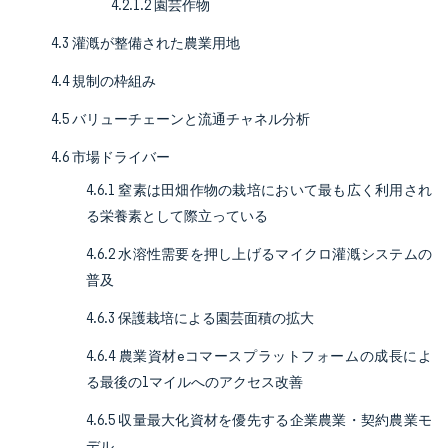
4.2.1.2 園芸作物
4.3 灌漑が整備された農業用地
4.4 規制の枠組み
4.5 バリューチェーンと流通チャネル分析
4.6 市場ドライバー
4.6.1 窒素は田畑作物の栽培において最も広く利用され
る栄養素として際立っている
4.6.2 水溶性需要を押し上げるマイクロ灌漑システムの
普及
4.6.3 保護栽培による園芸面積の拡大
4.6.4 農業資材eコマースプラットフォームの成長によ
る最後の1マイルへのアクセス改善
4.6.5 収量最大化資材を優先する企業農業・契約農業モ
デル