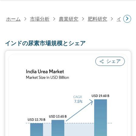
ホーム
市場分析
農業研究
肥料研究
インドの
インドの尿素市場規模とシェア
シェア
画像 © Mordor Intelligence。再利用に