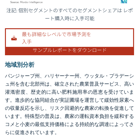
画像 © Mordor Intelligence。再利用にはCC BY 4.0の表示が必要です。
地域別分析
パンジャーブ州、ハリヤーナー州、ウッタル・プラデーシ
ュ州を含む北部州は、確立された農業普及サービス、高い
灌漑密度、歴史的に高い肥料施用率の恩恵を受けていま
す。進歩的な協同組合が実証圃場を運営して緩効性尿素へ
の収量反応を示し、リスク回避的な農家の転換を促進して
います。特殊型の普及は、農家の運転資本負担を緩和する
コメと小麦の最低支持価格による持続的な調達によってさ
らに促進されています。