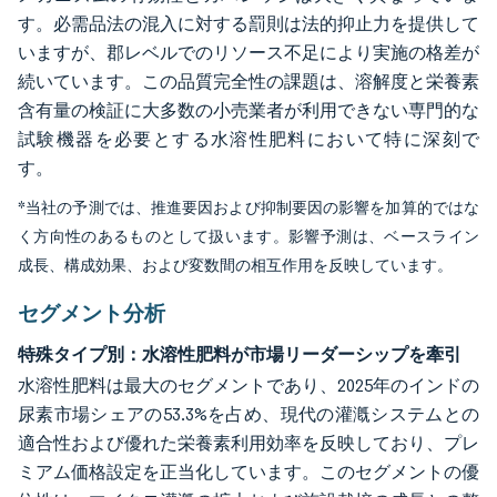
す。必需品法の混入に対する罰則は法的抑止力を提供して
いますが、郡レベルでのリソース不足により実施の格差が
続いています。この品質完全性の課題は、溶解度と栄養素
含有量の検証に大多数の小売業者が利用できない専門的な
試験機器を必要とする水溶性肥料において特に深刻で
す。
*当社の予測では、推進要因および抑制要因の影響を加算的ではな
く方向性のあるものとして扱います。影響予測は、ベースライン
成長、構成効果、および変数間の相互作用を反映しています。
セグメント分析
特殊タイプ別：水溶性肥料が市場リーダーシップを牽引
水溶性肥料は最大のセグメントであり、2025年のインドの
尿素市場シェアの53.3%を占め、現代の灌漑システムとの
適合性および優れた栄養素利用効率を反映しており、プレ
ミアム価格設定を正当化しています。このセグメントの優