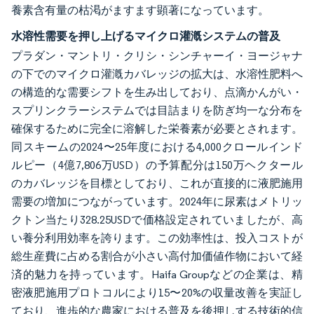
養素含有量の枯渇がますます顕著になっています。
水溶性需要を押し上げるマイクロ灌漑システムの普及
プラダン・マントリ・クリシ・シンチャーイ・ヨージャナ
の下でのマイクロ灌漑カバレッジの拡大は、水溶性肥料へ
の構造的な需要シフトを生み出しており、点滴かんがい・
スプリンクラーシステムでは目詰まりを防ぎ均一な分布を
確保するために完全に溶解した栄養素が必要とされます。
同スキームの2024〜25年度における4,000クロールインド
ルピー（4億7,806万USD）の予算配分は150万ヘクタール
のカバレッジを目標としており、これが直接的に液肥施用
需要の増加につながっています。2024年に尿素はメトリッ
クトン当たり328.25USDで価格設定されていましたが、高
い養分利用効率を誇ります。この効率性は、投入コストが
総生産費に占める割合が小さい高付加価値作物において経
済的魅力を持っています。Haifa Groupなどの企業は、精
密液肥施用プロトコルにより15〜20%の収量改善を実証し
ており、進歩的な農家における普及を後押しする技術的信