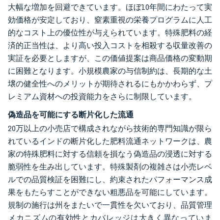
大幅な増加を回避できています。ほぼ10年間にわたって実
効価格が安定しており、窒素重視の栄養プログラムに人工
的なコスト上の優位性が与えられています。特殊肥料の経
済的正当性は、より高い投入コストを相殺する収量改善の
実証を必要としますが、この価値提案は商品価格の変動期
に困難となります。小規模農家の与信制約は、長期的な土
壌の健全性へのメリットが期待されるにもかかわらず、プ
レミアム資材への投資能力をさらに制限しています。
偽造品を可能にする断片化した流通
20万以上の小売店で構成されながら技術的専門知識が限ら
れているインドの断片化した肥料流通ネットワークは、農
家の特殊肥料に対する信頼を損なう偽造品の浸透に対する
脆弱性を生み出しています。特殊製剤の複雑さは小売レベ
ルでの品質検証を困難にし、約束されたパフォーマンス成
果をもたらすことができない粗悪品を可能にしています。
規制の施行は州をまたいで一貫性を欠いており、品質管理
メカニズムの有効性とカバレッジは大きく異なっていま