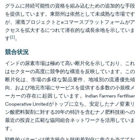
グラムに持続可能性の資格を組み込むための追加的な手段
を提供しています。東部州は依然として未成熟な市場です
が、灌漑プロジェクトとeコマースプラットフォームがア
クセスを拡大するにつれて潜在的な成長余地を示していま
[2]
す
。
競合状況
インドの尿素市場は極めて高い断片化を示しており、これ
はセクターの高度に競争的な構造を反映しています。この
断片化は、市場の多様な製品要件、地域別の流通優先傾
向、および地元市場にサービスを提供する多数の小規模メ
ーカーの存在に起因しています。Indian Farmers Fertiliser
Cooperative Limitedがトップに立ち、安定したナノ窒素リ
ン酸肥料製剤に対する20年の特許を含むナノ肥料技術への
最近の投資と広範な協同組合ネットワークを活用していま
す。
戦略的パターンは後方統合と技術差別化に焦点を当ててお