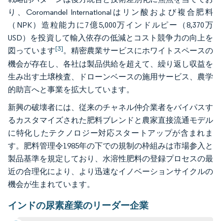
り、Coromandel Internationalはリン酸および複合肥料
（NPK）造粒能力に7億5,000万インドルピー（8,370万
USD）を投資して輸入依存の低減とコスト競争力の向上を
[3]
図っています
。精密農業サービスにホワイトスペースの
機会が存在し、各社は製品供給を超えて、繰り返し収益を
生み出す土壌検査、ドローンベースの施用サービス、農学
的助言へと事業を拡大しています。
新興の破壊者には、従来のチャネル仲介業者をバイパスす
るカスタマイズされた肥料ブレンドと農家直接流通モデル
に特化したテクノロジー対応スタートアップが含まれま
す。肥料管理令1985年の下での規制の枠組みは市場参入と
製品基準を規定しており、水溶性肥料の登録プロセスの最
近の合理化により、より迅速なイノベーションサイクルの
機会が生まれています。
インドの尿素産業のリーダー企業