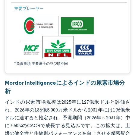
画像 © Mordor Intelligence。再利用にはCC BY 4.0の表示が必要です。
主要プレーヤー
*免責事項:主要選手の並び順不同
Mordor Intelligenceによるインドの尿素市場分
析
インドの尿素市場規模は2025年に127億米ドルと評価さ
れ、2026年の136億5,000万米ドルから2031年には196億米
ドルに達すると推定され、予測期間（2026年～2031年）中
に7.50%のCAGRで成長する見込みです。この拡大は、土
壌の健全性と作物別パフォーマンスを向上させる精密配合