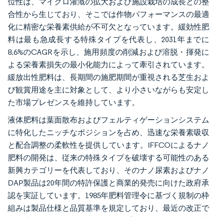
位性は、マイクロ灌漑の拡大および施設栽培の成長との整
合性から生じており、そこでは作物パフォーマンスの最適
化に精密な栄養素供給が不可欠となっています。緩効性肥
料は最も急成長する特殊タイプを代表し、2031年までに
8.6%のCAGRを示し、施用頻度の削減および溶脱・揮発に
よる栄養素損失の最小化能力によって牽引されています。
緩放出性肥料は、長期間の施肥期間が重視される芝生およ
び観賞用途を主に対象として、より小さいながらも安定し
た市場プレゼンスを維持しています。
液体肥料は葉面散布およびフェルティゲーションシステム
に特化したニッチなポジションを占め、迅速な栄養素吸収
と配合調整の柔軟性を提供しています。IFFCOによるナノ
肥料の開発は、従来の特殊タイプを破壊する可能性のある
新興カテゴリーを代表しており、そのナノ尿素およびナノ
DAP製品は20年間の特許保護と商業的発売に向けた政府承
認を実証しています。1985年肥料管理令に基づく規制の枠
組みは製品仕様と品質基準を規定しており、最近の改正で