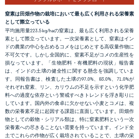
窒素は田畑作物の栽培において最も広く利用される栄養素
として際立っている
平均施用量223.5 kg/haの窒素は、最も広く利用される栄養
素として際立っています。一次栄養素として、窒素はイン
ドの農業の中心を占めるコメをはじめとする高収量作物に
不可欠です。しかし全国的に、窒素不足がコメの生産性を
損なっています。「生物肥料・有機肥料の現状」報告書
は、インドの土壌の健全性に関する懸念を強調していま
す。同報告書は、検査した土壌の97.0%、83.0%、71.0%が
それぞれ窒素、リン、カリウムの不足を示すという化学肥
料への過度な依存という警戒すべきトレンドを浮き彫りに
しています。国内外の食卓に欠かせない小麦とコメは、複
数の栄養素不足に起因する課題に直面しています。田畑作
物としての穀物・シリアル類は、特に窒素肥料という一次
栄養素への尽きることない需要を持っています。インド全
土でこれらの作物が広く栽培されていることで、土壌の栄