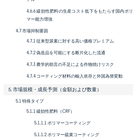
4.6.6 緩効性肥料の生産コスト低下をもたらす国内ポリ
マー能力増強
4.7 市場抑制要因
4.7.1 従来型尿素に対する高い価格プレミアム
4.7.2 偽造品を可能にする断片化した流通
4.7.3 農学的助言の不足による作物焼けリスク
4.7.4 コーティング材料の輸入依存と外国為替変動
5. 市場規模・成長予測（金額および数量）
5.1 特殊タイプ
5.1.1 緩効性肥料（CRF）
5.1.1.1 ポリマーコーティング
5.1.1.2 ポリマー硫黄コーティング