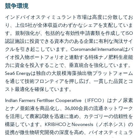
競争環境
インドバイオスティミュラント市場は高度に分散してお
り、上位5社が全体収益のわずかなシェアを支配していま
す。規制強化が、包括的な有効性申請書類を作成してISO
認証施設に投資できる資本力のある企業に有利な淘汰サイ
クルを引き起こしています。Coromandel Internationalはバ
イオ投入物ポートフォリオと連動する特殊ナノ肥料生産能
力に資金を投入することで、垂直統合を強化しています。
Sea6 Energyは独自の大規模海藻抽出物プラットフォーム
を通じて技術フロンティアを押し広げ、一貫した品質とコ
スト最適化を確保しています。
Indian Farmers Fertiliser Cooperative（IFFCO）はナノ尿素
とナノ亜鉛液を商品化し、36,000会員の流通ネットワーク
を活用して農家試験を迅速に進め、カテゴリーの信頼性を
構築しています。KRIBHCOとNovonesis（ノボネシス）の
提携が微生物研究開発の深度を高め、バイオスティミュラ