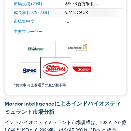
市場規模 (2031)
365.38 百万米ドル
成長率 (2026 - 2031)
9.64% CAGR
市場集中度
低
画像 © Mordor Intelligence。再利用にはCC BY 4.0の表示が必要です。
主要プレーヤー
*免責事項:主要選手の並び順不同
Mordor Intelligenceによるインドバイオスティ
ミュラント市場分析
インドバイオスティミュラント市場規模は、2025年の2億
1,040万USDから2026年には2億3,068万USDへと成長し、