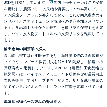
[3]
USDを目標としています。
国内小売チェーンはこの変化
を反映し、農薬フリーの果物や野菜に15〜25%高いプレミ
アム調達プログラムを導入しており、これが商業農家のイ
ンドバイオスティミュラント市場への受容を加速させてい
ます。食品加工大手からの長期引き取り契約が需要を固定
し、バイオ投入物プロトコルへの投資リスクを軽減してい
ます。
輸出志向の園芸業の拡大
園芸輸出需要は近年旺盛であり、海藻抽出物の葉面散布が
ブドウやマンゴーの保管損失を12〜18%削減し、輸送中の
貯蔵寿命を延長しています。APEDA（農産加工食品輸出
振興局）は、バイオスティミュラント研修を含む品質向上
支援を提供しており、ブドウ、ザクロ、切り花栽培農家の
間でインドバイオスティミュラント市場を定着させていま
す。
海藻抽出物ベース製品の普及拡大