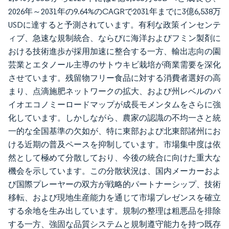
2026年～2031年の9.64%のCAGRで2031年までに3億6,538万
USDに達すると予測されています。有利な政策インセンテ
ィブ、急速な規制統合、ならびに海洋およびフミン製剤に
おける技術進歩が採用加速に整合する一方、輸出志向の園
芸業とエタノール主導のサトウキビ栽培が商業需要を深化
させています。残留物フリー食品に対する消費者選好の高
まり、点滴施肥ネットワークの拡大、および州レベルのバ
イオエコノミーロードマップが成長モメンタムをさらに強
化しています。しかしながら、農家の認識の不均一さと統
一的な全国基準の欠如が、特に東部および北東部諸州にお
ける近期の普及ペースを抑制しています。市場集中度は依
然として極めて分散しており、今後の統合に向けた重大な
機会を示しています。この分散状況は、国内メーカーおよ
び国際プレーヤーの双方が戦略的パートナーシップ、技術
移転、および現地生産能力を通じて市場プレゼンスを確立
する余地を生み出しています。規制の整理は粗悪品を排除
する一方、強固な品質システムと規制遵守能力を持つ既存