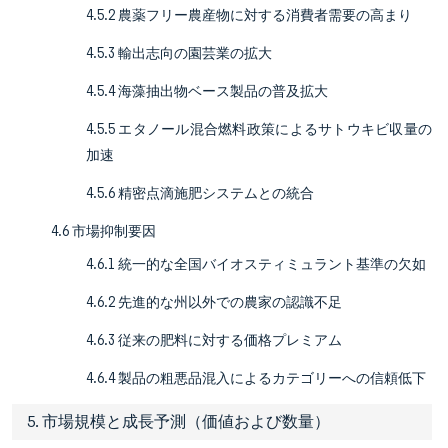
4.5.2 農薬フリー農産物に対する消費者需要の高まり
4.5.3 輸出志向の園芸業の拡大
4.5.4 海藻抽出物ベース製品の普及拡大
4.5.5 エタノール混合燃料政策によるサトウキビ収量の
加速
4.5.6 精密点滴施肥システムとの統合
4.6 市場抑制要因
4.6.1 統一的な全国バイオスティミュラント基準の欠如
4.6.2 先進的な州以外での農家の認識不足
4.6.3 従来の肥料に対する価格プレミアム
4.6.4 製品の粗悪品混入によるカテゴリーへの信頼低下
5. 市場規模と成長予測（価値および数量）