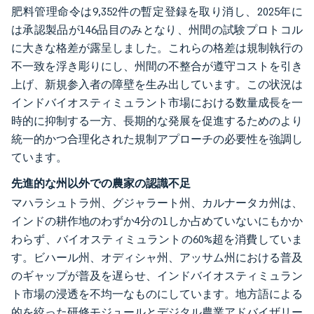
肥料管理命令は9,352件の暫定登録を取り消し、2025年に
は承認製品が146品目のみとなり、州間の試験プロトコル
に大きな格差が露呈しました。これらの格差は規制執行の
不一致を浮き彫りにし、州間の不整合が遵守コストを引き
上げ、新規参入者の障壁を生み出しています。この状況は
インドバイオスティミュラント市場における数量成長を一
時的に抑制する一方、長期的な発展を促進するためのより
統一的かつ合理化された規制アプローチの必要性を強調し
ています。
先進的な州以外での農家の認識不足
マハラシュトラ州、グジャラート州、カルナータカ州は、
インドの耕作地のわずか4分の1しか占めていないにもかか
わらず、バイオスティミュラントの60%超を消費していま
す。ビハール州、オディシャ州、アッサム州における普及
のギャップが普及を遅らせ、インドバイオスティミュラン
ト市場の浸透を不均一なものにしています。地方語による
的を絞った研修モジュールとデジタル農業アドバイザリー