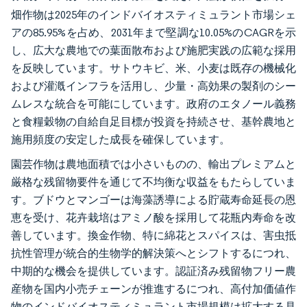
畑作物は2025年のインドバイオスティミュラント市場シェ
アの85.95%を占め、2031年まで堅調な10.05%のCAGRを示
し、広大な農地での葉面散布および施肥実践の広範な採用
を反映しています。サトウキビ、米、小麦は既存の機械化
および灌漑インフラを活用し、少量・高効果の製剤のシー
ムレスな統合を可能にしています。政府のエタノール義務
と食糧穀物の自給自足目標が投資を持続させ、基幹農地と
施用頻度の安定した成長を確保しています。
園芸作物は農地面積では小さいものの、輸出プレミアムと
厳格な残留物要件を通じて不均衡な収益をもたらしていま
す。ブドウとマンゴーは海藻誘導による貯蔵寿命延長の恩
恵を受け、花卉栽培はアミノ酸を採用して花瓶内寿命を改
善しています。換金作物、特に綿花とスパイスは、害虫抵
抗性管理が統合的生物学的解決策へとシフトするにつれ、
中期的な機会を提供しています。認証済み残留物フリー農
産物を国内小売チェーンが推進するにつれ、高付加価値作
物のインドバイオスティミュラント市場規模は拡大する見