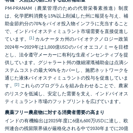
PM-PRANAM（農業管理のための代替栄養素推進）制度
は、化学肥料消費を15%以上削減した州に報奨を与え、補
助金節約分の70%をバイオ投入物インフラに充当すること
で、インドバイオスティミュラント市場需要を直接促進し
[1]
ています。
カルナータカ州のバイオテクノロジー政策
2024年〜2029年は1,000億USDのバイオエコノミーを目標
とし、法令遵守メーカーに有利な生産インセンティブを提
供しています。グジャラート州の微細灌漑補助金は点滴シ
ステムコストの最大90%をカバーし、施肥ネットワークを
通じた液体バイオスティミュラントの投与を促進していま
[2]
す。
これらのプログラムを組み合わせることで、農家
のリスクを低減し、安定した需要を支え、インドバイオス
ティミュラント市場のフットプリントを広げています。
農薬フリー農産物に対する消費者需要の高まり
インドの有機輸出は2025年度に6億6,600万USDに達し、欧
州連合の残留限界値が厳格化される中で2030年までに20億