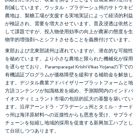
削減しています。ウッタル・プラデーシュ州のサトウキビ
農地は、製糖工場が支援する実地実証によって経済的利益
が検証され、需要を増大させています。普及浸透は依然と
して課題ですが、投入物使用効率の向上が農家の態度を生
物学的増強剤へとシフトさせることを義務付けています。
東部および北東部諸州は遅れていますが、潜在的な可能性
を秘めています。より小さな農地と限られた機械化が採用
を遅らせており、Paramparagat Krishi Vikas Yojanaの下での
有機認証プログラムが価格障壁を緩和する補助金を解放し
ます。デジタル農業アドバイザリープラットフォームと地
方語コンテンツが知識格差を縮め、予測期間内のインドバ
イオスティミュラント市場の包括的拡大の基盤を築いてい
ます。沿岸アーンドラ・プラデーシュ州とタミル・ナード
ゥ州は海洋原材料への近接性からも恩恵を受け、サプライ
チェーンを短縮し地域的採用を促進する新興加工ハブとし
て台頭しつつあります。