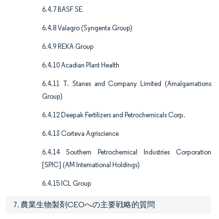
6.4.7 BASF SE
6.4.8 Valagro (Syngenta Group)
6.4.9 REKA Group
6.4.10 Acadian Plant Health
6.4.11 T. Stanes and Company Limited (Amalgamations
Group)
6.4.12 Deepak Fertilizers and Petrochemicals Corp.
6.4.13 Corteva Agriscience
6.4.14 Southern Petrochemical Industries Corporation
[SPIC] (AM International Holdings)
6.4.15 ICL Group
7. 農業生物製剤CEOへの主要戦略的質問