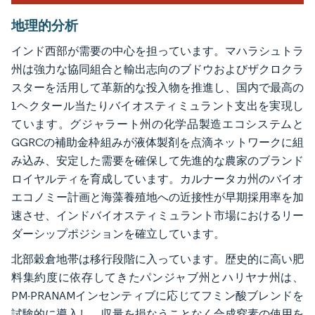
地理的分析
インド西部が需要の中心を担っています。マハラシュトラ
州は強力な協同組合と輸出志向のブドウおよびザクロクラ
スターを活用して革新的な投入物を推進し、国内で最高の
1ヘクタール当たりバイオスティミュラント支出を実現し
ています。グジャラート州の化学品製造エコシステムと
GGRCの補助金枠組みが液体製剤を点滴ネットワークに組
み込み、安定した需要を確保して先進的な農家のブランド
ロイヤルティを育成しています。カルナータカ州のバイオ
エコノミー計画と海藻養殖地への近接性が早期採用率を加
速させ、インドバイオスティミュラント市場におけるリー
ダーシップポジションを確立しています。
北部穀倉地帯は移行段階に入っています。歴史的に高い肥
料集約度に依存してきたパンジャブ州とハリヤナ州は、
PM-PRANAMインセンティブに応じてフミン酸ブレンドを
試験的に導入し、収量を損なうことなく合成窒素の使用を