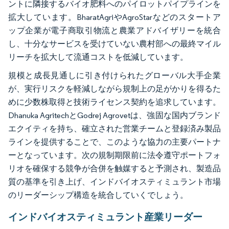
ントに隣接するバイオ肥料へのパイロットパイプラインを
拡大しています。BharatAgriやAgroStarなどのスタートア
ップ企業が電子商取引物流と農業アドバイザリーを統合
し、十分なサービスを受けていない農村部への最終マイル
リーチを拡大して流通コストを低減しています。
規模と成長見通しに引き付けられたグローバル大手企業
が、実行リスクを軽減しながら規制上の足がかりを得るた
めに少数株取得と技術ライセンス契約を追求しています。
Dhanuka AgritechとGodrej Agrovetは、強固な国内ブランド
エクイティを持ち、確立された営業チームと登録済み製品
ラインを提供することで、このような協力の主要パートナ
ーとなっています。次の規制期限前に法令遵守ポートフォ
リオを確保する競争が合併を触媒すると予測され、製造品
質の基準を引き上げ、インドバイオスティミュラント市場
のリーダーシップ構造を統合していくでしょう。
インドバイオスティミュラント産業リーダー