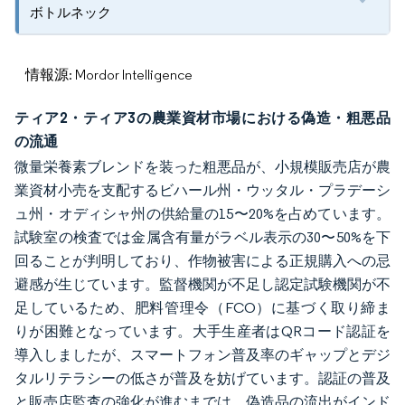
ボトルネック
情報源: Mordor Intelligence
ティア2・ティア3の農業資材市場における偽造・粗悪品
の流通
微量栄養素ブレンドを装った粗悪品が、小規模販売店が農
業資材小売を支配するビハール州・ウッタル・プラデーシ
ュ州・オディシャ州の供給量の15〜20%を占めています。
試験室の検査では金属含有量がラベル表示の30〜50%を下
回ることが判明しており、作物被害による正規購入への忌
避感が生じています。監督機関が不足し認定試験機関が不
足しているため、肥料管理令（FCO）に基づく取り締ま
りが困難となっています。大手生産者はQRコード認証を
導入しましたが、スマートフォン普及率のギャップとデジ
タルリテラシーの低さが普及を妨げています。認証の普及
と販売店監査の強化が進むまでは、偽造品の流出がインド