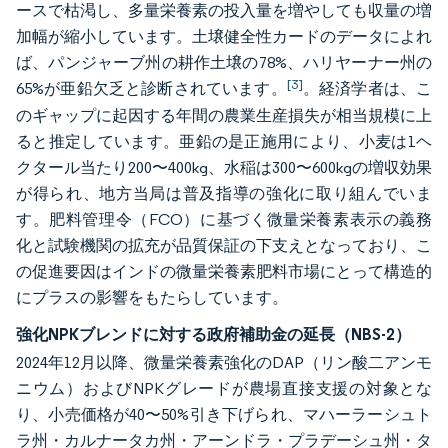
ースで枯渇し、多量栄養素の投入量を増やしても収量の増
加幅が縮小しています。土壌健全性カードのデータによれ
ば、パンジャーブ州の耕作土壌の78%、ハリヤーナー州の
[3]
65%が亜鉛欠乏と診断されています。
。経済学者は、こ
のギャップに起因する年間の農業生産損失が相当規模に上
ると推定しています。亜鉛の是正施用により、小麦は1ヘ
クタール当たり200〜400kg、水稲は300〜600kgの増収効果
が得られ、地方当局は普及指導の強化に取り組んでいま
す。肥料管理令（FCO）に基づく微量栄養素表示の義務
化と試験機関の拡充が品質保証の下支えとなっており、こ
の促進要因はインドの微量栄養素肥料市場にとって構造的
にプラスの影響をもたらしています。
強化NPKブレンドに対する政府補助金の延長（NBS-2）
2024年12月以降、微量栄養素強化のDAP（リン酸二アンモ
ニウム）およびNPKグレードが農場直接支援の対象とな
り、小売価格が40〜50%引き下げられ、マハーラーシュト
ラ州・カルナータカ州・アーンドラ・プラデーシュ州・タ