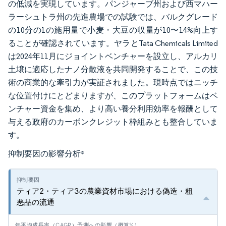
の低減を実現しています。パンジャーブ州および西マハー
ラーシュトラ州の先進農場での試験では、バルクグレード
の10分の1の施用量で小麦・大豆の収量が10〜14%向上す
ることが確認されています。ヤラとTata Chemicals Limited
は2024年11月にジョイントベンチャーを設立し、アルカリ
土壌に適応したナノ分散液を共同開発することで、この技
術の商業的な牽引力が実証されました。現時点ではニッチ
な位置付けにとどまりますが、このプラットフォームはベ
ンチャー資金を集め、より高い養分利用効率を報酬として
与える政府のカーボンクレジット枠組みとも整合していま
す。
抑制要因の影響分析
*
ティア2・ティア3の農業資材市場における偽造・粗
悪品の流通