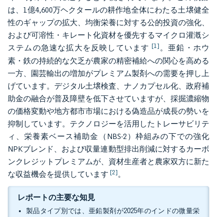
は、1億4,600万ヘクタールの耕作地全体にわたる土壌健全
性のギャップの拡大、均衡栄養に対する公的投資の強化、
および可溶性・キレート化資材を優先するマイクロ灌漑シ
[1]
ステムの急速な拡大を反映しています
。亜鉛・ホウ
素・鉄の持続的な欠乏が農家の精密補給への関心を高める
一方、園芸輸出の増加がプレミアム製剤への需要を押し上
げています。デジタル土壌検査、ナノカプセル化、政府補
助金の融合が普及障壁を低下させていますが、採掘濃縮物
の価格変動や地方都市市場における偽造品が成長の勢いを
抑制しています。テクノロジーを活用したトレーサビリテ
ィ、栄養素ベース補助金（NBS-2）枠組みの下での強化
NPKブレンド、および収量連動型排出削減に対するカーボ
ンクレジットプレミアムが、資材生産者と農家双方に新た
[2]
な収益機会を提供しています
。
レポートの主要な知見
製品タイプ別では、亜鉛製剤が2025年のインドの微量栄