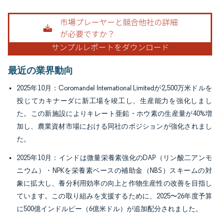
画像 © Mordor Intelligence。再利用にはCC BY 4.0の表示が必要です。
最近の業界動向
2025年10月：Coromandel International Limitedが2,500万米ドルを
投じてカキナーダに新工場を竣工し、生産能力を強化しまし
た。この新施設によりキレート亜鉛・ホウ素の生産量が40%増
加し、農業資材市場における同社のポジションが強化されまし
た。
2025年10月：インドは微量栄養素強化のDAP（リン酸二アンモ
ニウム）・NPKを栄養素ベースの補助金（NBS）スキームの対
象に拡大し、養分利用効率の向上と作物生産性の改善を目指し
ています。この取り組みを支援するために、2025〜26年度予算
に500億インドルピー（6億米ドル）が追加配分されました。