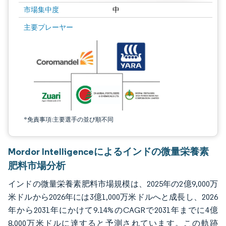
市場集中度
中
画像 © Mordor Intelligence。再利用にはCC BY 4.0の表示が必要です。
主要プレーヤー
*免責事項:主要選手の並び順不同
Mordor Intelligenceによるインドの微量栄養素
肥料市場分析
インドの微量栄養素肥料市場規模は、2025年の2億9,000万
米ドルから2026年には3億1,000万米ドルへと成長し、2026
年から2031年にかけて9.14%のCAGRで2031年までに4億
8,000万米ドルに達すると予測されています。この軌跡