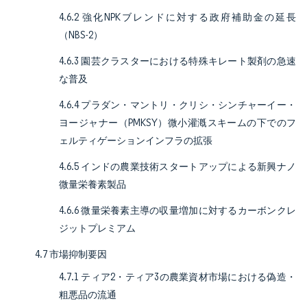
4.6.2 強化NPKブレンドに対する政府補助金の延長
（NBS-2）
4.6.3 園芸クラスターにおける特殊キレート製剤の急速
な普及
4.6.4 プラダン・マントリ・クリシ・シンチャーイー・
ヨージャナー（PMKSY）微小灌漑スキームの下でのフ
ェルティゲーションインフラの拡張
4.6.5 インドの農業技術スタートアップによる新興ナノ
微量栄養素製品
4.6.6 微量栄養素主導の収量増加に対するカーボンクレ
ジットプレミアム
4.7 市場抑制要因
4.7.1 ティア2・ティア3の農業資材市場における偽造・
粗悪品の流通