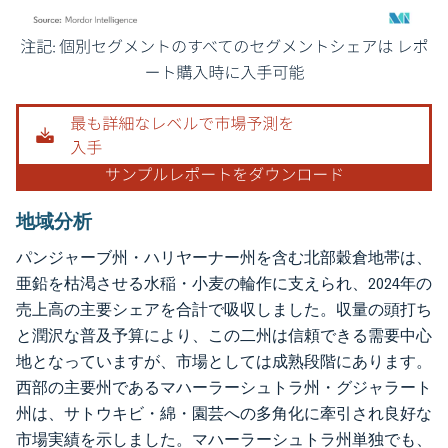
画像 © Mordor Intelligence。再利用にはCC BY 4.0の表示が必要です。
地域分析
パンジャーブ州・ハリヤーナー州を含む北部穀倉地帯は、
亜鉛を枯渇させる水稲・小麦の輪作に支えられ、2024年の
売上高の主要シェアを合計で吸収しました。収量の頭打ち
と潤沢な普及予算により、この二州は信頼できる需要中心
地となっていますが、市場としては成熟段階にあります。
西部の主要州であるマハーラーシュトラ州・グジャラート
州は、サトウキビ・綿・園芸への多角化に牽引され良好な
市場実績を示しました。マハーラーシュトラ州単独でも、