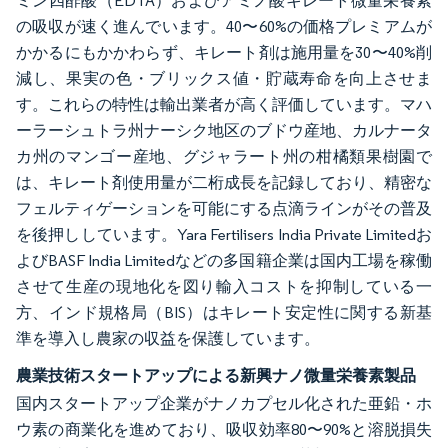
ミン四酢酸（EDTA）およびアミノ酸キレート微量栄養素
の吸収が速く進んでいます。40〜60%の価格プレミアムが
かかるにもかかわらず、キレート剤は施用量を30〜40%削
減し、果実の色・ブリックス値・貯蔵寿命を向上させま
す。これらの特性は輸出業者が高く評価しています。マハ
ーラーシュトラ州ナーシク地区のブドウ産地、カルナータ
カ州のマンゴー産地、グジャラート州の柑橘類果樹園で
は、キレート剤使用量が二桁成長を記録しており、精密な
フェルティゲーションを可能にする点滴ラインがその普及
を後押ししています。Yara Fertilisers India Private Limitedお
よびBASF India Limitedなどの多国籍企業は国内工場を稼働
させて生産の現地化を図り輸入コストを抑制している一
方、インド規格局（BIS）はキレート安定性に関する新基
準を導入し農家の収益を保護しています。
農業技術スタートアップによる新興ナノ微量栄養素製品
国内スタートアップ企業がナノカプセル化された亜鉛・ホ
ウ素の商業化を進めており、吸収効率80〜90%と溶脱損失