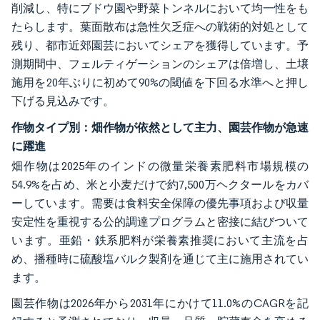
削減し、特にブドウ園や野菜トンネルにおいて均一性をも
たらします。葉面散布は急性欠乏症への戦術的対処として
残り、都市近郊園芸においてシェアを獲得しています。予
測期間中、フェルティゲーションのシェアは倍増し、土壌
施用を20年ぶりに初めて90%の閾値を下回る水準へと押し
下げる見込みです。
作物タイプ別：畑作物が依然として主力、園芸作物が急速
に躍進
畑作物は2025年のインドの微量栄養素肥料市場規模の
54.9%を占め、米と小麦だけで約7,500万ヘクタールをカバ
ーしています。需要は食料安全保障の優先事項および収量
安定性を重視する公的調達プログラムと密接に結びついて
います。亜鉛・鉄系肥料が栄養素推奨において主流を占
め、播種時に硫酸塩バルク製剤を通じて主に施用されてい
ます。
園芸作物は2026年から2031年にかけて11.0%のCAGRを記