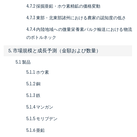
4.7.2 採掘亜鉛・ホウ素精鉱の価格変動
4.7.3 東部・北東部諸州における農家の認知度の低さ
4.7.4 内陸地域への微量栄養素バルク輸送における物流
のボトルネック
5. 市場規模と成長予測（金額および数量）
5.1 製品
5.1.1 ホウ素
5.1.2 銅
5.1.3 鉄
5.1.4 マンガン
5.1.5 モリブデン
5.1.6 亜鉛