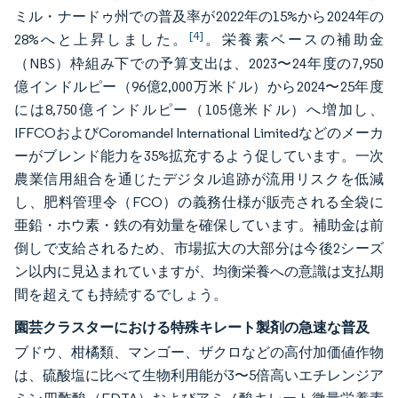
ミル・ナードゥ州での普及率が2022年の15%から2024年の
[4]
28%へと上昇しました。
。栄養素ベースの補助金
（NBS）枠組み下での予算支出は、2023〜24年度の7,950
億インドルピー（96億2,000万米ドル）から2024〜25年度
には8,750億インドルピー（105億米ドル）へ増加し、
IFFCOおよびCoromandel International Limitedなどのメーカ
ーがブレンド能力を35%拡充するよう促しています。一次
農業信用組合を通じたデジタル追跡が流用リスクを低減
し、肥料管理令（FCO）の義務仕様が販売される全袋に
亜鉛・ホウ素・鉄の有効量を確保しています。補助金は前
倒しで支給されるため、市場拡大の大部分は今後2シーズ
ン以内に見込まれていますが、均衡栄養への意識は支払期
間を超えても持続するでしょう。
園芸クラスターにおける特殊キレート製剤の急速な普及
ブドウ、柑橘類、マンゴー、ザクロなどの高付加価値作物
は、硫酸塩に比べて生物利用能が3〜5倍高いエチレンジア