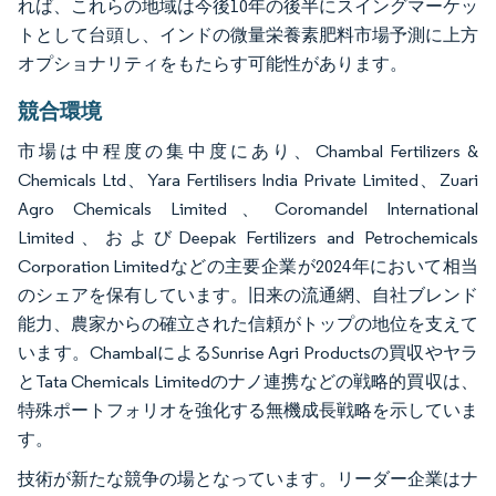
れば、これらの地域は今後10年の後半にスイングマーケッ
トとして台頭し、インドの微量栄養素肥料市場予測に上方
オプショナリティをもたらす可能性があります。
競合環境
市場は中程度の集中度にあり、Chambal Fertilizers &
Chemicals Ltd、Yara Fertilisers India Private Limited、Zuari
Agro Chemicals Limited、Coromandel International
Limited、およびDeepak Fertilizers and Petrochemicals
Corporation Limitedなどの主要企業が2024年において相当
のシェアを保有しています。旧来の流通網、自社ブレンド
能力、農家からの確立された信頼がトップの地位を支えて
います。ChambalによるSunrise Agri Productsの買収やヤラ
とTata Chemicals Limitedのナノ連携などの戦略的買収は、
特殊ポートフォリオを強化する無機成長戦略を示していま
す。
技術が新たな競争の場となっています。リーダー企業はナ