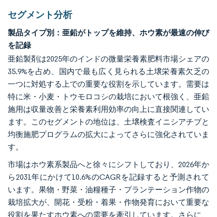
セグメント分析
製品タイプ別：亜鉛がトップを維持、ホウ素が最速の伸び
を記録
亜鉛製剤は2025年のインドの微量栄養素肥料市場シェアの
35.9%を占め、国内で最も広く見られる土壌栄養素欠乏の
一つに対処する上での重要な役割を示しています。需要は
特に米・小麦・トウモロコシの栽培において根強く、亜鉛
施用は収量改善と栄養素利用効率の向上に直接関連してい
ます。このセグメントの地位は、土壌検査イニシアチブと
均衡施肥プログラムの拡大によってさらに強化されていま
す。
市場はホウ素系製品へと徐々にシフトしており、2026年か
ら2031年にかけて10.6%のCAGRを記録すると予測されて
います。果物・野菜・油糧種子・プランテーション作物の
栽培拡大が、開花・受粉・着果・作物発育において重要な
役割を果たすホウ素への需要を牽引しています。さらに、