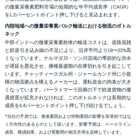
の微量栄養素肥料市場の短期的な年平均成長率（CAGR）
を1.2パーセントポイント押し下げると見込まれます。
内陸地域への微量栄養素バルク輸送における物流のボトル
ネック
中部インドへの微量栄養素粉体の輸送コストは、道路混雑
と鉄道引き込み線の不足により、沿岸平均より18〜22%高
くなっています。ナルマダ川・ソン川流域の季節的な洪水
が遅延を悪化させ、播種最盛期の在庫切れを引き起こして
います。チャッティースガル州・ジャールカンド州に小規
模の物流拠点を構えるメーカーは、運転資金の拘束が大き
くなっています。バーラトマーラ回廊の下で鉄道貨物の優
遇措置が拡充されなければ、このボトルネックは長期的な
成長を0.4パーセントポイント押し下げ続けるでしょう。
*当社の予測では、推進要因および抑制要因の影響を加算的ではな
く方向性のあるものとして扱います。影響予測は、ベースライン
成長、構成効果、および変数間の相互作用を反映しています。