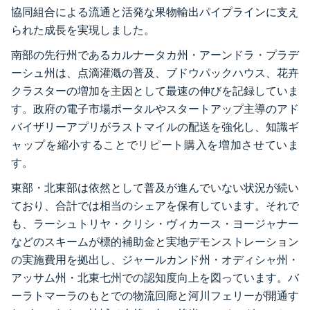
協同組合による流通と活発な果物輸出パイプラインに支え
られた成長を実現しました。
南部の先行州であるカルナータカ州・アーンドラ・プラデ
ーシュ州は、点滴灌漑の普及、ブドウパックハウス、花卉
クラスターの増加を主因として最速の伸びを記録していま
す。政府の電子市場ポータルやスタートアップ主導のアド
バイザリーアプリがラストマイルの配送を強化し、知識ギ
ャップを縮小することでリピート購入を増加させていま
す。
東部・北東部は依然として普及が進んでいない状況が続い
ており、合計では相当のシェアを保有しています。それで
も、ラーシュトリヤ・クリシ・ヴィカース・ヨージャナー
などのスキームが標的補助金と実地デモンストレーション
の実施費用を拠出し、ジャールカンド州・オディシャ州・
アッサム州・北東七州での認知度向上を図っています。バ
ーラトマーラのもとでの物流回廊と河川フェリーが開通す