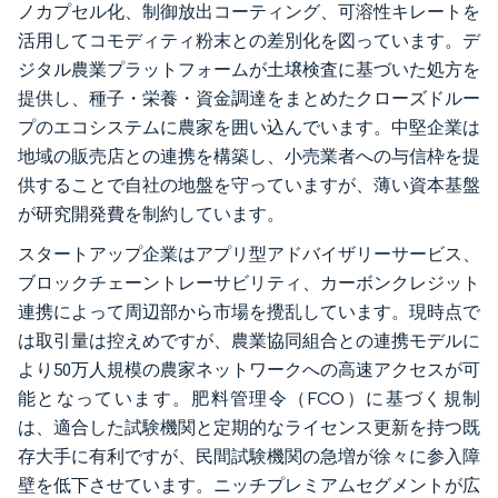
ノカプセル化、制御放出コーティング、可溶性キレートを
活用してコモディティ粉末との差別化を図っています。デ
ジタル農業プラットフォームが土壌検査に基づいた処方を
提供し、種子・栄養・資金調達をまとめたクローズドルー
プのエコシステムに農家を囲い込んでいます。中堅企業は
地域の販売店との連携を構築し、小売業者への与信枠を提
供することで自社の地盤を守っていますが、薄い資本基盤
が研究開発費を制約しています。
スタートアップ企業はアプリ型アドバイザリーサービス、
ブロックチェーントレーサビリティ、カーボンクレジット
連携によって周辺部から市場を攪乱しています。現時点で
は取引量は控えめですが、農業協同組合との連携モデルに
より50万人規模の農家ネットワークへの高速アクセスが可
能となっています。肥料管理令（FCO）に基づく規制
は、適合した試験機関と定期的なライセンス更新を持つ既
存大手に有利ですが、民間試験機関の急増が徐々に参入障
壁を低下させています。ニッチプレミアムセグメントが広