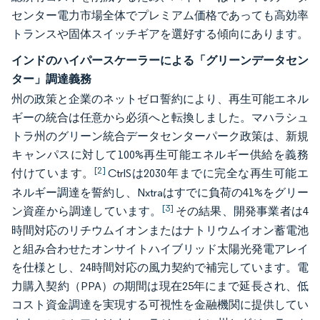
センター電力市場全体でプレミアム価格であっても高効率
トランスや固体スイッチギアを選好する傾向にあります。
インドのハイパースケーラーによる「グリーンデータセン
ター」調達義務
州の政策と企業のネットゼロ誓約により、再生可能エネル
ギーの統合は任意から必須へと転換しました。マハラシュ
トラ州のグリーン統合データセンターパーク政策は、新規
キャンパスに対して100%再生可能エネルギー供給を義務
[2]
付けています。
CtrlSは2030年までに完全な再生可能エ
ネルギー調達を誓約し、Nxtraはすでに負荷の41%をグリー
[3]
ン資産から調達しています。
その結果、開発事業者は4
時間対応のリチウムイオンまたはナトリウムイオン蓄電池
と組み合わせたオンサイトハイブリッド太陽光発電アレイ
を仕様とし、24時間対応の風力契約で補完しています。電
力購入契約（PPA）の期間は現在25年にまで延長され、低
コスト資金調達を実現する可視性を金融機関に提供してい