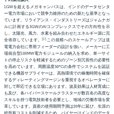
1GWを超えるメガキャンパスは、インドのデータセンタ
ー電力市場において競争力維持のための新たな基準となっ
ています。リライアンス・インダストリーズはジャムナガ
ルに計画する3GWのAIコンプレックスでその方向性を示
し、太陽光、風力、水素を組み合わせたエネルギー源に完
[1]
全依存しています。
この規模へのスケールアップは送
電電力会社に専用フィーダーの設計を強い、メーカーに工
場統合型100MW電力モジュールの納入を求め、単一サイ
トの停止リスクを軽減するためのゾーン別冗長性の必要性
を高めています。周囲温度50°Cの条件でシステムを認証
できる機器サプライヤーは、高熱環境での稼働時間を確保
するディレーティングマージンを重視するオペレーターに
対して即応できる立場にあります。波及効果は人材育成に
も及び、各ハイパースケールクラスターが数百名の高度な
スキルを持つ電気技術者を必要とし、地域の労働市場を変
革しています。資産の使用期間予測は20年に延び、生涯の
総所有コストを削減するため、バイヤーはインドのデータ