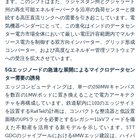
ます。このシフトはまた、ラジャスタン州とグジャラート
州の再生可能エネルギーパークを沿岸の負荷センターと接
続する高圧直流リンクへの需要を引き起こしています。電
気機器ベンダーにとって、この進化はインドのデータセン
ター電力市場全体において厳しい電圧許容範囲内でマルチ
ソース電力を制御する双方向インバーター、グリッド形成
コンバーター、および高度なエネルギー管理ソフトウェア
への受注を拡大させています。
5Gエッジノードの急速な展開によるマイクロデータセン
ター需要の誘発
エッジコンピューティングは、単一の250MWキャンパス
を数百の1MWポッドに置き換えることで電力アーキテク
チャを再構成しています。鉄道駅内に102のエッジサイト
を設置するRailTelの計画は、コンパクトな整流器と低設置
面積のUPSラックを必要とするレガシー11kVフィードを備
えた不動産を活用する新モデルを示しています。STT
GDCのジャイプールにおける6MWエッジ建設は、ハイパ