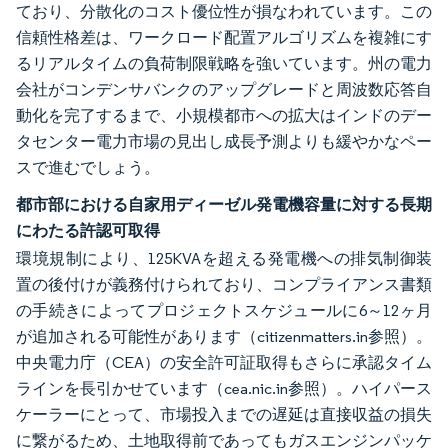
ており、分散化のコスト優位性が損なわれています。この
信頼性格差は、ワークロード配置アルゴリズムを複雑にす
るリアルタイムの負荷制限戦略を強いています。州の電力
会社がコンデンサバンクのアップグレードと周波数応答自
動化を完了するまで、小規模都市への拡大はインドのデー
タセンター電力市場の見出し成長予測よりも緩やかなペー
スで進むでしょう。
都市部における自家用ディーゼル発電機容量に対する長期
にわたる許認可取得
環境規制により、125KVAを超える発電機への排気制御装
置の後付けが義務付けられており、コンプライアンス書類
の手続きによってプロジェクトスケジュールに6～12ヶ月
が追加される可能性があります（citizenmatters.in参照）。
中央電力庁（CEA）の安全許可証取得もさらに承認タイム
ラインを長引かせています（cea.nic.in参照）。ハイパース
ケーラーにとって、市場投入までの遅延は直接収益の損失
に繋がるため、土地取得前であってもガスエンジンパッケ