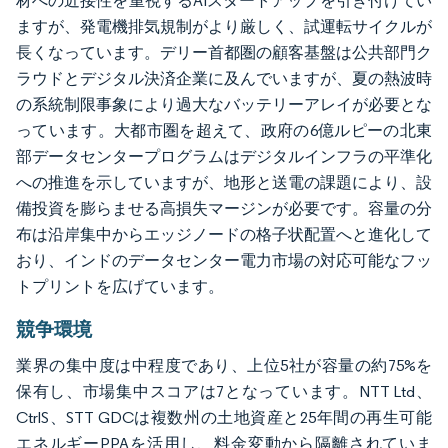
材への近接性を重視するAIスタートアップを引き付けてい
ますが、発電機排気規制がより厳しく、試運転サイクルが
長くなっています。デリー首都圏の顧客基盤は公共部門ク
ラウドとデジタル決済企業に及んでいますが、夏の熱波時
の系統制限事象により過大なバッテリーアレイが必要とな
っています。大都市圏を超えて、政府の6億ルピーの北東
部データセンタープログラムはデジタルインフラの平準化
への推進を示していますが、地形と送電の課題により、設
備投資を膨らませる高損失マージンが必要です。容量の分
布は沿岸集中からエッジノードの格子状配置へと進化して
おり、インドのデータセンター電力市場の対応可能なフッ
トプリントを広げています。
競争環境
業界の集中度は中程度であり、上位5社が容量の約75%を
保有し、市場集中スコアは7となっています。NTT Ltd、
CtrlS、STT GDCは複数州の土地資産と25年間の再生可能
エネルギーPPAを活用し、料金変動から隔離されていま