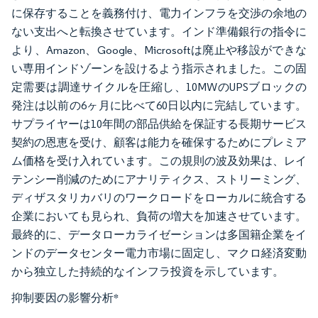
に保存することを義務付け、電力インフラを交渉の余地の
ない支出へと転換させています。インド準備銀行の指令に
より、Amazon、Google、Microsoftは廃止や移設ができな
い専用インドゾーンを設けるよう指示されました。この固
定需要は調達サイクルを圧縮し、10MWのUPSブロックの
発注は以前の6ヶ月に比べて60日以内に完結しています。
サプライヤーは10年間の部品供給を保証する長期サービス
契約の恩恵を受け、顧客は能力を確保するためにプレミア
ム価格を受け入れています。この規則の波及効果は、レイ
テンシー削減のためにアナリティクス、ストリーミング、
ディザスタリカバリのワークロードをローカルに統合する
企業においても見られ、負荷の増大を加速させています。
最終的に、データローカライゼーションは多国籍企業をイ
ンドのデータセンター電力市場に固定し、マクロ経済変動
から独立した持続的なインフラ投資を示しています。
抑制要因の影響分析
*