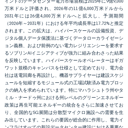
インドのデータセンター電力市場規模は2025年に9億9,000
万米ドルと評価され、2026年の11億6,000万米ドルから
2031年には26億4,000万米ドルへと拡大し、予測期間
（2026年～2031年）における年平均成長率は17.72%と推定
されます。この拡大は、ハイパースケールの設備投資、デ
ジタル個人データ保護法に基づくデータローカライゼーシ
ョン義務、および前例のない電力レジリエンシーを要求す
るソブリンAIイニシアティブが強力に組み合わさった結果
を反映しています。ハイパースケールオペレーターはギガ
ワット規模のキャンパスを仕様として定めており、電力会
社は送電回廊を再設計し、機器サプライヤーは建設スケジ
ュールを短縮するモジュール式の工場試験済み電力ブロッ
クの納入を求められています。特にマハラシュトラ州やタ
ミル・ナードゥ州における州レベルのグリーンエネルギー
政策は再生可能エネルギーの統合をさらに加速させてお
り、全国的な5G展開は分散型マイクロ施設への需要を生
み出しています。これらの要因が総合的に作用し、電力イ
ンフラはすべての新設データセンター建設における重要な