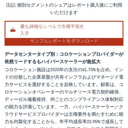
注記: 個別セグメントのシェアはレポート購入後にご利用
画像 © Mordor Intelligence。再利用にはCC BY 4.0の表示が必要です。
いただけます
データセンタータイプ別：コロケーションプロバイダーが
依然リードするもハイパースケーラーが急拡大
コロケーション施設は2025年の支出の61.75%を占め、イン
ドの分散した企業基盤が共有インフラおよびマネージド電
力サービスを選好することを反映しています。顧客は、コ
ロケーションオペレーターのマルチソース電力契約確保、
ディーゼル備蓄維持、州ごとのコンプライアンス体制対応
の能力を評価しています。一方、ハイパースケーラー／ク
ラウドサービスプロバイダーは主権要件を満たすために能
力を内製化することから、年平均成長率22.95%で成長して