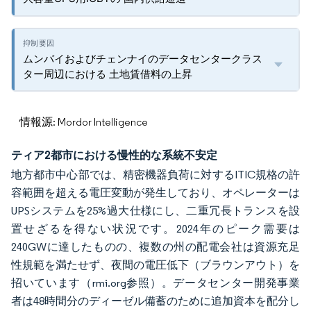
ムンバイおよびチェンナイのデータセンタークラス
ター周辺における 土地賃借料の上昇
情報源: Mordor Intelligence
ティア2都市における慢性的な系統不安定
地方都市中心部では、精密機器負荷に対するITIC規格の許
容範囲を超える電圧変動が発生しており、オペレーターは
UPSシステムを25%過大仕様にし、二重冗長トランスを設
置せざるを得ない状況です。2024年のピーク需要は
240GWに達したものの、複数の州の配電会社は資源充足
性規範を満たせず、夜間の電圧低下（ブラウンアウト）を
招いています（rmi.org参照）。データセンター開発事業
者は48時間分のディーゼル備蓄のために追加資本を配分し