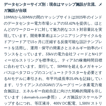
データセンターサイズ別：現在はマッシブ施設が主流、メ
ガ施設が台頭
10MWから50MWの間のマッシブサイトは2025年のインド
のデータセンター電力市場シェアの53.62%を提供し、ほと
んどのワークロードに対して魅力的なコスト対容量比を実
現しています。開発事業者はエンジニアリングサイクルを
ドアツードアで15ヶ月に圧縮する反復可能な設計テンプレ
ートを活用し、運用・保守の簡素さとエネルギー効率のバ
ランスをとっています。33kVの電力会社フィードとN+1デ
ィーゼルストリングを標準化し、ティア3の稼働時間目標
に合わせています。並行して、50MWを超えるメガキャン
パスはペタフロップのコンピュートクラスターを必要とす
るAIモデルに牽引され、年平均成長率25.4%を記録してい
ます。リライアンスの3GWのブルーグリーン水素電力複
合施設は、エネルギー自給自足に向けた戦略的飛躍を示し
ています（domain-b.com参照）。メガ施設がスケールア
ップするにつれ、等圧液冷、400V DC配電、1,500V ストリ