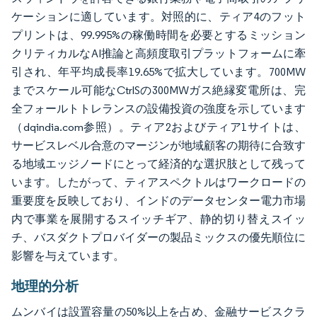
ケーションに適しています。対照的に、ティア4のフット
プリントは、99.995%の稼働時間を必要とするミッション
クリティカルなAI推論と高頻度取引プラットフォームに牽
引され、年平均成長率19.65%で拡大しています。700MW
までスケール可能なCtrlSの300MWガス絶縁変電所は、完
全フォールトトレランスの設備投資の強度を示しています
（dqindia.com参照）。ティア2およびティア1サイトは、
サービスレベル合意のマージンが地域顧客の期待に合致す
る地域エッジノードにとって経済的な選択肢として残って
います。したがって、ティアスペクトルはワークロードの
重要度を反映しており、インドのデータセンター電力市場
内で事業を展開するスイッチギア、静的切り替えスイッ
チ、バスダクトプロバイダーの製品ミックスの優先順位に
影響を与えています。
地理的分析
ムンバイは設置容量の50%以上を占め、金融サービスクラ