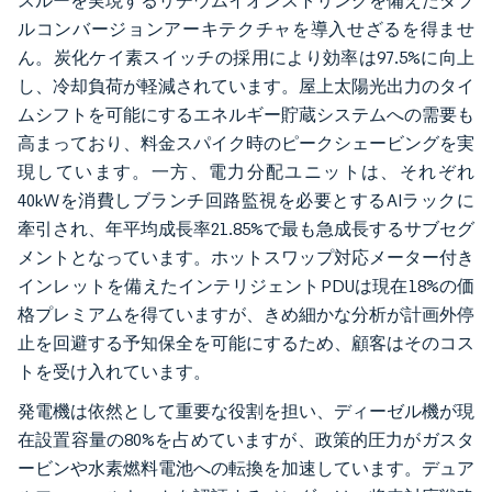
スルーを実現するリチウムイオンストリングを備えたダブ
ルコンバージョンアーキテクチャを導入せざるを得ませ
ん。炭化ケイ素スイッチの採用により効率は97.5%に向上
し、冷却負荷が軽減されています。屋上太陽光出力のタイ
ムシフトを可能にするエネルギー貯蔵システムへの需要も
高まっており、料金スパイク時のピークシェービングを実
現しています。一方、電力分配ユニットは、それぞれ
40kWを消費しブランチ回路監視を必要とするAIラックに
牽引され、年平均成長率21.85%で最も急成長するサブセグ
メントとなっています。ホットスワップ対応メーター付き
インレットを備えたインテリジェントPDUは現在18%の価
格プレミアムを得ていますが、きめ細かな分析が計画外停
止を回避する予知保全を可能にするため、顧客はそのコス
トを受け入れています。
発電機は依然として重要な役割を担い、ディーゼル機が現
在設置容量の80%を占めていますが、政策的圧力がガスタ
ービンや水素燃料電池への転換を加速しています。デュア