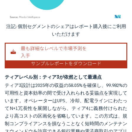
注記: 個別セグメントのシェアはレポート購入後にご利用
画像 © Mordor Intelligence。再利用にはCC BY 4.0の表示が必要です。
いただけます
ティアレベル別：ティア3が依然として最適点
ティア3設計は2025年の収益の58.05%を確保し、99.982%の
可用性と資本効率の間で受け入れられる妥協点を実現して
います。オペレーターはUPS、冷却、配電ラインにわたっ
てN+1冗長性を展開しながら、ティア4に義務付けられた
より高コストの区画化を省略しています。この方式は、規
制コンプライアンスを損なうことなく短時間のメンテナン
スウィンドウを許容できる銀行業務や電子商取引のアプリ