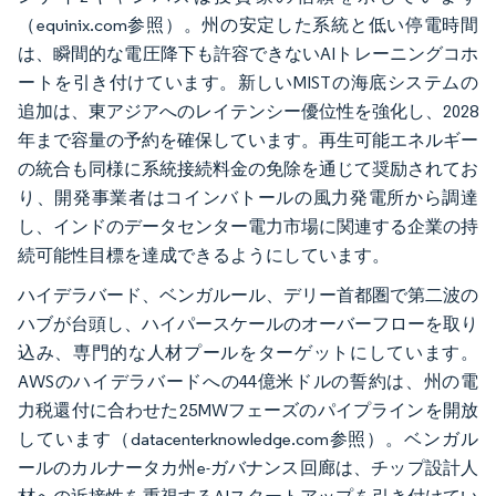
（equinix.com参照）。州の安定した系統と低い停電時間
は、瞬間的な電圧降下も許容できないAIトレーニングコホ
ートを引き付けています。新しいMISTの海底システムの
追加は、東アジアへのレイテンシー優位性を強化し、2028
年まで容量の予約を確保しています。再生可能エネルギー
の統合も同様に系統接続料金の免除を通じて奨励されてお
り、開発事業者はコインバトールの風力発電所から調達
し、インドのデータセンター電力市場に関連する企業の持
続可能性目標を達成できるようにしています。
ハイデラバード、ベンガルール、デリー首都圏で第二波の
ハブが台頭し、ハイパースケールのオーバーフローを取り
込み、専門的な人材プールをターゲットにしています。
AWSのハイデラバードへの44億米ドルの誓約は、州の電
力税還付に合わせた25MWフェーズのパイプラインを開放
しています（datacenterknowledge.com参照）。ベンガル
ールのカルナータカ州e-ガバナンス回廊は、チップ設計人