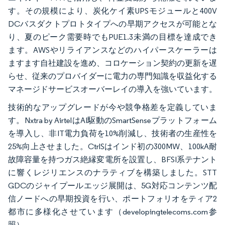
す。その規模により、炭化ケイ素UPSモジュールと400V
DCバスダクトプロトタイプへの早期アクセスが可能とな
り、夏のピーク需要時でもPUE1.3未満の目標を達成でき
ます。AWSやリライアンスなどのハイパースケーラーは
ますます自社建設を進め、コロケーション契約の更新を遅
らせ、従来のプロバイダーに電力の専門知識を収益化する
マネージドサービスオーバーレイの導入を強いています。
技術的なアップグレードが今や競争格差を定義していま
す。Nxtra by AirtelはAI駆動のSmartSenseプラットフォーム
を導入し、非IT電力負荷を10%削減し、技術者の生産性を
25%向上させました。CtrlSはインド初の300MW、100kA耐
故障容量を持つガス絶縁変電所を設置し、BFSI系テナント
に響くレジリエンスのナラティブを構築しました。STT
GDCのジャイプールエッジ展開は、5G対応コンテンツ配
信ノードへの早期投資を行い、ポートフォリオをティア2
都市に多様化させています（developingtelecoms.com参
照）。