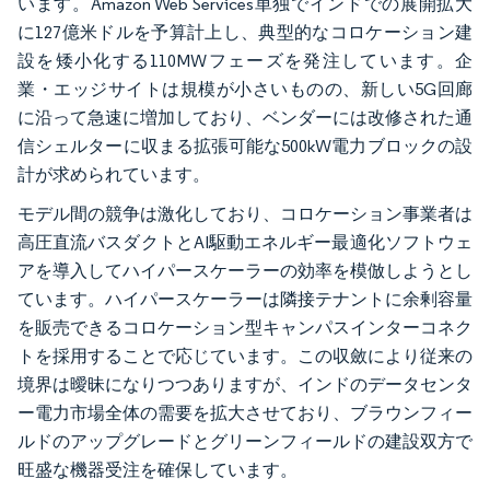
います。Amazon Web Services単独でインドでの展開拡大
に127億米ドルを予算計上し、典型的なコロケーション建
設を矮小化する110MWフェーズを発注しています。企
業・エッジサイトは規模が小さいものの、新しい5G回廊
に沿って急速に増加しており、ベンダーには改修された通
信シェルターに収まる拡張可能な500kW電力ブロックの設
計が求められています。
モデル間の競争は激化しており、コロケーション事業者は
高圧直流バスダクトとAI駆動エネルギー最適化ソフトウェ
アを導入してハイパースケーラーの効率を模倣しようとし
ています。ハイパースケーラーは隣接テナントに余剰容量
を販売できるコロケーション型キャンパスインターコネク
トを採用することで応じています。この収斂により従来の
境界は曖昧になりつつありますが、インドのデータセンタ
ー電力市場全体の需要を拡大させており、ブラウンフィー
ルドのアップグレードとグリーンフィールドの建設双方で
旺盛な機器受注を確保しています。