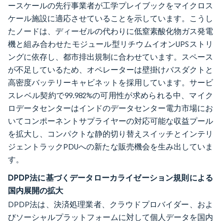
ースケールの先行事業者が工学プレイブックをマイクロス
ケール施設に適応させていることを示しています。こうし
たノードは、ディーゼルの代わりに低窒素酸化物ガス発電
機と組み合わせたモジュール型リチウムイオンUPSストリ
ングに依存し、都市排出規制に合わせています。スペース
が不足しているため、オペレーターは壁掛けバスダクトと
高密度バッテリーキャビネットを採用しています。サービ
スレベル契約で99.982%の可用性が求められる中、マイク
ロデータセンターはインドのデータセンター電力市場にお
いてコンポーネントサプライヤーの対応可能な収益プール
を拡大し、コンパクトな静的切り替えスイッチとインテリ
ジェントラックPDUへの新たな販売機会を生み出していま
す。
DPDP法に基づくデータローカライゼーション規則による
国内展開の拡大
DPDP法は、決済処理業者、クラウドプロバイダー、およ
びソーシャルプラットフォームに対して個人データを国内