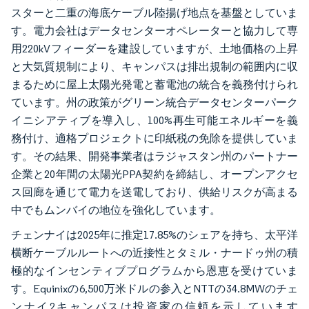
スターと二重の海底ケーブル陸揚げ地点を基盤としていま
す。電力会社はデータセンターオペレーターと協力して専
用220kVフィーダーを建設していますが、土地価格の上昇
と大気質規制により、キャンパスは排出規制の範囲内に収
まるために屋上太陽光発電と蓄電池の統合を義務付けられ
ています。州の政策がグリーン統合データセンターパーク
イニシアティブを導入し、100%再生可能エネルギーを義
務付け、適格プロジェクトに印紙税の免除を提供していま
す。その結果、開発事業者はラジャスタン州のパートナー
企業と20年間の太陽光PPA契約を締結し、オープンアクセ
ス回廊を通じて電力を送電しており、供給リスクが高まる
中でもムンバイの地位を強化しています。
チェンナイは2025年に推定17.85%のシェアを持ち、太平洋
横断ケーブルルートへの近接性とタミル・ナードゥ州の積
極的なインセンティブプログラムから恩恵を受けていま
す。Equinixの6,500万米ドルの参入とNTTの34.8MWのチェ
ンナイ2キャンパスは投資家の信頼を示しています