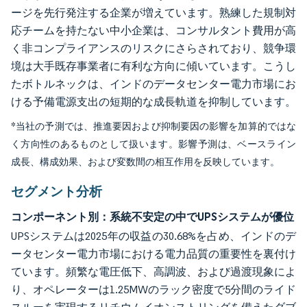
ージを先行発注する企業が増えています。熟練した規制対
応チームを持たない中小企業は、コンサルタント費用が高
く非コンプライアンスのリスクにさらされており、競争環
境は大手既存事業者に有利な方向に傾いています。こうし
たボトルネックは、インドのデータセンター電力市場にお
ける予備電源支出の短期的な成長軌道を抑制しています。
*当社の予測では、推進要因および抑制要因の影響を加算的ではな
く方向性のあるものとして扱います。影響予測は、ベースライン
成長、構成効果、および変数間の相互作用を反映しています。
セグメント分析
コンポーネント別：系統不安定の中でUPSシステムが優位
UPSシステムは2025年の収益の30.68%を占め、インドのデ
ータセンター電力市場における電力品質の重要性を裏付け
ています。頻繁な電圧低下、高調波、および過渡現象によ
り、オペレーターは1.25MWのラック密度で5分間のライド