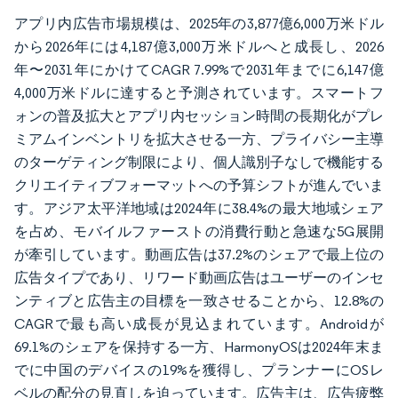
アプリ内広告市場規模は、2025年の3,877億6,000万米ドル
から2026年には4,187億3,000万米ドルへと成長し、2026
年〜2031年にかけてCAGR 7.99%で2031年までに6,147億
4,000万米ドルに達すると予測されています。スマートフ
ォンの普及拡大とアプリ内セッション時間の長期化がプレ
ミアムインベントリを拡大させる一方、プライバシー主導
のターゲティング制限により、個人識別子なしで機能する
クリエイティブフォーマットへの予算シフトが進んでいま
す。アジア太平洋地域は2024年に38.4%の最大地域シェア
を占め、モバイルファーストの消費行動と急速な5G展開
が牽引しています。動画広告は37.2%のシェアで最上位の
広告タイプであり、リワード動画広告はユーザーのインセ
ンティブと広告主の目標を一致させることから、12.8%の
CAGRで最も高い成長が見込まれています。Androidが
69.1%のシェアを保持する一方、HarmonyOSは2024年末ま
でに中国のデバイスの19%を獲得し、プランナーにOSレ
ベルの配分の見直しを迫っています。広告主は、広告疲弊