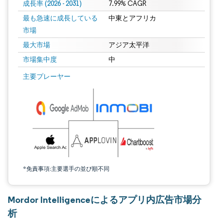
成長率 (2026 - 2031)
7.99% CAGR
最も急速に成長している
中東とアフリカ
市場
最大市場
アジア太平洋
市場集中度
中
画像 © Mordor Intelligence。再利用にはCC BY 4.0の表示が必要です。
主要プレーヤー
*免責事項:主要選手の並び順不同
Mordor Intelligenceによるアプリ内広告市場分
析