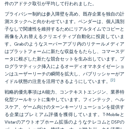
件のアドテク取引が平均して行われました。
プライバシー制約は参入障壁を高め、既存企業を独自の計
測スタックへと向かわせています。ベンダーは、個人識別
子なしで関連性を維持するためにリアルタイムでコピーと
画像を入れ替えるクリエイティブ自動化に投資していま
す。Grabのようなスーパーアプリ内のリテールメディア
はプラットフォームに新たな収益をもたらし、コマースデ
ータに根ざした新たな競合セットを生み出しています。プ
ログラマティック挿入によるオーディオマネタイゼーショ
ンはユーザーリーチの瞬間を拡大し、パブリッシャーがア
[2]
イドル状態の注意を活用できるようにしています。
戦略的優先事項はAI能力、コンテキストエンジン、業界特
化型ツールキットに集中しています。フィンテック、ヘル
スケア、ゲーム向けのターンキーソリューションを提供す
る企業はプレミアム評価を獲得しています。T-Mobileと
Vistarのアウトオブホーム拡張のようなテレコムとDSPの