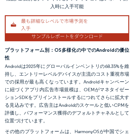
画像 © Mordor Intelligence。再利用にはCC BY 4.0の表示が必要です。
入時に入手可能
プラットフォーム別：OS多様化の中でのAndroidの優位
性
Androidは2025年にグローバルインベントリの68.35%を維
持し、エントリーレベルデバイスが主流のコスト重視市場
での採用が最も高くなっています。Androidキャンペーン
に紐づくアプリ内広告市場規模は、OEMがマネタイゼー
ションSDKをプリインストールするにつれてさらに拡大す
る見込みです。広告主はAndroidのスケールと低いCPMを
評価し、パフォーマンス獲得のデフォルトチャネルとして
位置づけています。
その他のプラットフォームは、HarmonyOSが中国でシェ