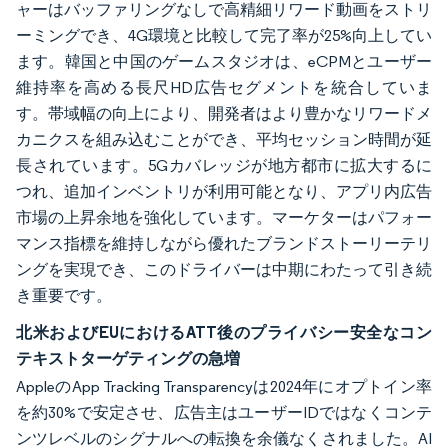
ャーはバッファリングなしで高精細リワード動画をストリ
ーミングでき、4G環境と比較して完了率が25%向上してい
ます。韓国と中国のゲームスタジオは、eCPMとユーザー
維持率を高める長尺HD広告セグメントを統合していま
す。帯域幅の向上により、開発者はより豊かなリワードメ
カニクスを組み込むことができ、平均セッション時間が延
長されています。5Gカバレッジが地方都市に拡大するに
つれ、追加インベントリが利用可能となり、アプリ内広告
市場の上昇余地を強化しています。マーケターはパフォー
マンス指標を維持しながら優れたブランドストーリーテリ
ングを実現でき、このドライバーは中期にわたって引き続
き重要です。
北米およびEUにおけるATT後のプライバシー安全なコン
テキストターゲティングの急増
AppleのApp Tracking Transparencyは2024年にオプトイン率
を約30%で安定させ、広告主はユーザーIDではなくコンテ
ンツレベルのシグナルへの転換を余儀なくされました。AI