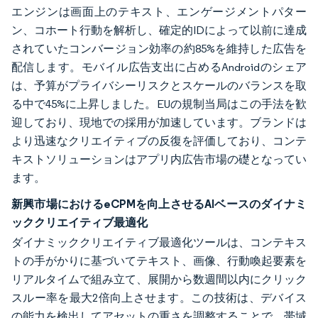
エンジンは画面上のテキスト、エンゲージメントパター
ン、コホート行動を解析し、確定的IDによって以前に達成
されていたコンバージョン効率の約85%を維持した広告を
配信します。モバイル広告支出に占めるAndroidのシェア
は、予算がプライバシーリスクとスケールのバランスを取
る中で45%に上昇しました。EUの規制当局はこの手法を歓
迎しており、現地での採用が加速しています。ブランドは
より迅速なクリエイティブの反復を評価しており、コンテ
キストソリューションはアプリ内広告市場の礎となってい
ます。
新興市場におけるeCPMを向上させるAIベースのダイナミ
ッククリエイティブ最適化
ダイナミッククリエイティブ最適化ツールは、コンテキス
トの手がかりに基づいてテキスト、画像、行動喚起要素を
リアルタイムで組み立て、展開から数週間以内にクリック
スルー率を最大2倍向上させます。この技術は、デバイス
の能力を検出してアセットの重さを調整することで、帯域