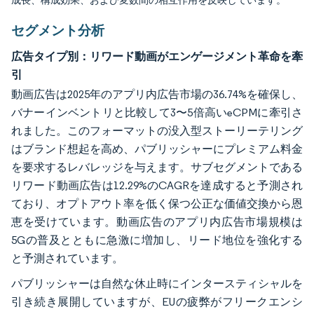
成長、構成効果、および変数間の相互作用を反映しています。
セグメント分析
広告タイプ別：リワード動画がエンゲージメント革命を牽
引
動画広告は2025年のアプリ内広告市場の36.74%を確保し、
バナーインベントリと比較して3〜5倍高いeCPMに牽引さ
れました。このフォーマットの没入型ストーリーテリング
はブランド想起を高め、パブリッシャーにプレミアム料金
を要求するレバレッジを与えます。サブセグメントである
リワード動画広告は12.29%のCAGRを達成すると予測され
ており、オプトアウト率を低く保つ公正な価値交換から恩
恵を受けています。動画広告のアプリ内広告市場規模は
5Gの普及とともに急激に増加し、リード地位を強化する
と予測されています。
パブリッシャーは自然な休止時にインタースティシャルを
引き続き展開していますが、EUの疲弊がフリークエンシ