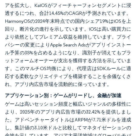
アを拡大し、KaiOSがフィーチャーフォンセグメントに浸
透するにつれ、合計14.45%のCAGRが予測されています。
HarmonyOSの2024年末時点での国内シェア19%はiOSを上
回り、断片化の進行を示しています。iOSは高い購買力に
より依然としてプレミアム収益を維持しています。プライ
バシーの変更によりApple Search Adsがアプリインストー
ル予算の35%を占めるようになり、識別子が消えてもプラ
ットフォームオーナーが支出を獲得する方法を示していま
す。このマルチOS均衡により、代理店はSDKルールに適
応する柔軟なクリエイティブを構築することを余儀なくさ
れ、アプリ内広告市場を流動的に保っています。
アプリケーション別：ゲームがリードし、金融が加速
ゲームは高いセッション頻度と幅広いジャンルの多様性に
より、2025年のアプリ内広告市場の32.42%を提供しまし
た。アドベンチャータイトルはARPMが7.71米ドルを達成
し、集計値の3.10米ドルと比較してマネタイゼーションの
余地を示しています。アジア太平洋地域はグローバルモバ