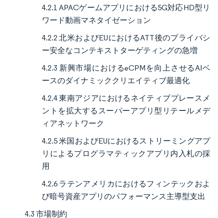
4.2.1 APACゲームアプリにおける5G対応HD型リ
ワード動画マネタイゼーション
4.2.2 北米およびEUにおけるATT後のプライバシ
ー安全なコンテキストターゲティングの急増
4.2.3 新興市場におけるeCPMを向上させるAIベ
ースのダイナミッククリエイティブ最適化
4.2.4 東南アジアにおけるネイティブプレースメ
ントを拡大するスーパーアプリ型リテールメデ
ィアネットワーク
4.2.5 米国およびEUにおけるストリーミングアプ
リによるプログラマティックアプリ内入札の採
用
4.2.6 ラテンアメリカにおけるフィンテックおよ
び暗号資産アプリのパフォーマンス主導型支出
4.3 市場制約