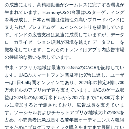
の成熟により、高精細動画がシームレスに完了する環境が
生まれています。HarmonyOSの台頭はOSターゲティング
を再形成し、日本と韓国は信頼性の高いブロードバンドに
支えられたプレミアムゲームインベントリを提供していま
す。インドの広告支出は急速に成長していますが、データ
ローカライゼーション規則が国境を越えたデータフローを
厳格化しています。これらのトレンドはアプリ内広告市場
の持続的な勢いを示しています。
中東・アフリカ地域は最速の10.55%のCAGRを記録してい
ます。UAEのスマートフォン普及率は97%に達し、ユーザ
ーは1日4.5時間オンラインであり、2024年の推定3億1,700
万米ドルのアプリ内予算を支えています。UAEのゲーム収
益は2024年の5,000万米ドルから2027年までに6,800万米ド
ルに増加すると予測されており、広告成長を支えていま
す。ソーシャルおよびチャットアプリが地域支出の48%を
占め、小売業者は急成長する若年層オーディエンスを獲得
するためにプログラマティック購入をますます展開してい