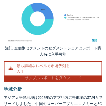
注記: 全個別セグメントのセグメントシェアはレポート購
画像 © Mordor Intelligence。再利用にはCC BY 4.0の表示が必要です。
入時に入手可能
地域分析
アジア太平洋地域は2025年のアプリ内広告市場の37.91%で
リードしました。中国のスーパーアプリエコノミーと5G