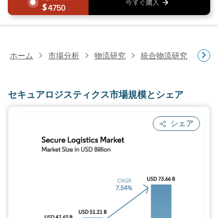
4750
ホーム
市場分析
物流研究
統合物流研究
セキ
セキュアロジスティクス市場規模とシェア
シェア