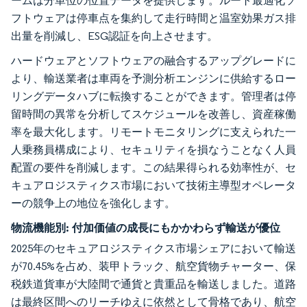
ームは分単位の位置データを提供します。ルート最適化ソ
フトウェアは停車点を集約して走行時間と温室効果ガス排
出量を削減し、ESG認証を向上させます。
ハードウェアとソフトウェアの融合するアップグレードに
より、輸送業者は車両を予測分析エンジンに供給するロー
リングデータハブに転換することができます。管理者は停
留時間の異常を分析してスケジュールを改善し、資産稼働
率を最大化します。リモートモニタリングに支えられた一
人乗務員構成により、セキュリティを損なうことなく人員
配置の要件を削減します。この結果得られる効率性が、セ
キュアロジスティクス市場において技術主導型オペレータ
ーの競争上の地位を強化します。
物流機能別:
付加価値の成長にもかかわらず輸送が優位
2025年のセキュアロジスティクス市場シェアにおいて輸送
が70.45%を占め、装甲トラック、航空貨物チャーター、保
税鉄道貨車が大陸間で通貨と貴重品を輸送しました。道路
は最終区間へのリーチゆえに依然として骨格であり、航空