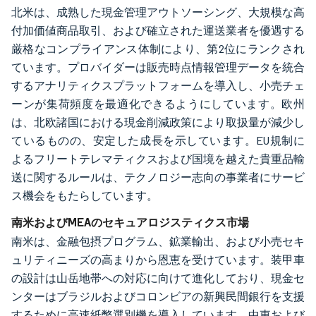
北米は、成熟した現金管理アウトソーシング、大規模な高
付加価値商品取引、および確立された運送業者を優遇する
厳格なコンプライアンス体制により、第2位にランクされ
ています。プロバイダーは販売時点情報管理データを統合
するアナリティクスプラットフォームを導入し、小売チェ
ーンが集荷頻度を最適化できるようにしています。欧州
は、北欧諸国における現金削減政策により取扱量が減少し
ているものの、安定した成長を示しています。EU規制に
よるフリートテレマティクスおよび国境を越えた貴重品輸
送に関するルールは、テクノロジー志向の事業者にサービ
ス機会をもたらしています。
南米およびMEAのセキュアロジスティクス市場
南米は、金融包摂プログラム、鉱業輸出、および小売セキ
ュリティニーズの高まりから恩恵を受けています。装甲車
の設計は山岳地帯への対応に向けて進化しており、現金セ
ンターはブラジルおよびコロンビアの新興民間銀行を支援
するために高速紙幣選別機を導入しています。中東および