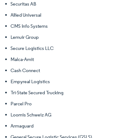
Securitas AB
Allied Universal
CMS Info Systems
Lemuir Group
Secure Logistics LLC
Malca-Amit
Cash Connect
Empyreal Logistics
Tri-State Secured Trucking
Parcel Pro
Loomis Schweiz AG
Armaguard
General Secure Logistic Services (GSLS)