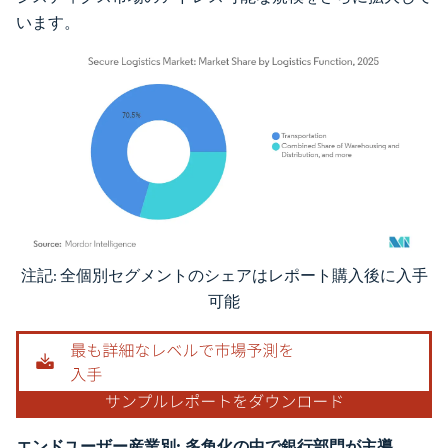
います。
注記: 全個別セグメントのシェアはレポート購入後に入手
画像 © Mordor Intelligence。再利用にはCC BY 4.0の表示が必要です。
可能
エンドユーザー産業別:
多角化の中で銀行部門が主導