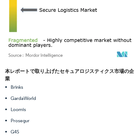
画像 © Mordor Intelligence。再利用にはCC BY 4.0の表示が必要です。
本レポートで取り上げたセキュアロジスティクス市場の企
業
Brinks
GardaWorld
Loomis
Prosegur
G4S