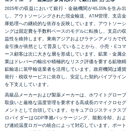
2025年の収益において銀行・金融機関が45.35%を生み出
し、アウトソーシングされた現金輸送、ATM管理、支店金
庫処理への継続的な依存を反映しています。アウトソーシ
ングは固定費を手数料ベースのモデルに転換し、支店の収
益性を維持します。東南アジアおよびラテンアメリカで代
金引換が依然として普及していることから、小売・Eコマ
ース顧客は次に大きな層を形成しています。鉱業・金属企
業はドレバーの輸出や積極的なリスク評価を要する鉱物精
鉱輸送に装甲輸送業者を活用しています。政府機関は通貨
発行・税収サービスに依存し、安定した契約パイプライン
を下支えしています。
高級品メーカーおよび製薬メーカーは、ホワイトグローブ
取扱いと厳格な温度管理を要求する高成長のマイクロセグ
メントとして台頭しています。セキュアロジスティクスプ
ロバイダーはGDP準拠パッケージング、能動冷却、およ
び連続温度ロガーの統合によって対応しています。ポート