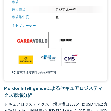
市場
最大市場
アジア太平洋
市場集中度
低
画像 © Mordor Intelligence。再利用にはCC BY 4.0の表示が必要です。
主要プレーヤー
*免責事項:主要選手の並び順不同
Mordor Intelligenceによるセキュアロジスティ
クス市場分析
セキュアロジスティクス市場規模は2025年にUSD 476.2億
と評価され、2026年のUSD 512.1億から2031年にはUSD