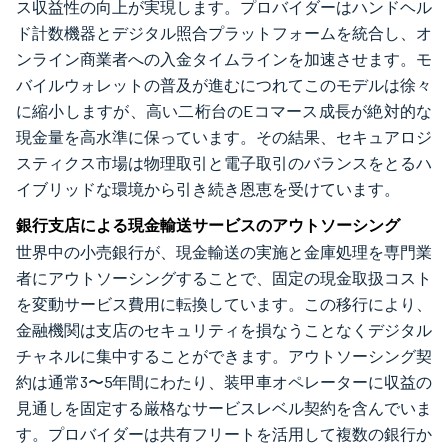
ス収益性の向上が実現します。プロバイダーはハンドヘル
ド計数機器とデジタル照合プラットフォームを統合し、オ
ンライン商業者への入金タイムラインを加速させます。モ
バイルウォレットの普及が進むにつれてこのモデルは徐々
に縮小しますが、高い二桁台のEコマース成長が絶対的な
現金量を高水準に保っています。その結果、セキュアロジ
スティクス市場は物理取引と電子取引のバランスをとるハ
イブリッドな環境から引き続き恩恵を受けています。
銀行支店による現金輸送サービスのアウトソーシング
世界中の小売銀行が、現金輸送の実施と金庫処理を専門業
者にアウトソーシングすることで、固定の現金取扱コスト
を変動サービス費用に転換しています。この移行により、
金融機関は支店のセキュリティを損なうことなくデジタル
チャネルに集中することができます。アウトソーシング契
約は通常3〜5年間にわたり、装甲車オペレーターに収益の
見通しを固定する厳格なサービスレベル契約を含んでいま
す。プロバイダーは共有フリートを活用して複数の銀行か