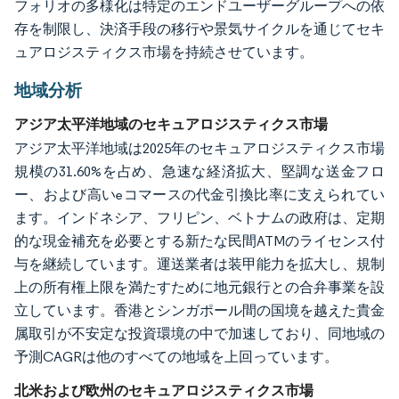
フォリオの多様化は特定のエンドユーザーグループへの依
存を制限し、決済手段の移行や景気サイクルを通じてセキ
ュアロジスティクス市場を持続させています。
地域分析
アジア太平洋地域のセキュアロジスティクス市場
アジア太平洋地域は2025年のセキュアロジスティクス市場
規模の31.60%を占め、急速な経済拡大、堅調な送金フロ
ー、および高いeコマースの代金引換比率に支えられてい
ます。インドネシア、フリピン、ベトナムの政府は、定期
的な現金補充を必要とする新たな民間ATMのライセンス付
与を継続しています。運送業者は装甲能力を拡大し、規制
上の所有権上限を満たすために地元銀行との合弁事業を設
立しています。香港とシンガポール間の国境を越えた貴金
属取引が不安定な投資環境の中で加速しており、同地域の
予測CAGRは他のすべての地域を上回っています。
北米および欧州のセキュアロジスティクス市場