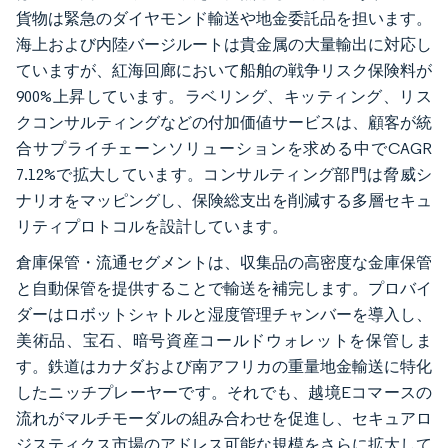
貨物は緊急のダイヤモンド輸送や地金委託品を担います。
海上および内陸バージルートは貴金属の大量輸出に対応し
ていますが、紅海回廊において船舶の戦争リスク保険料が
900%上昇しています。ラベリング、キッティング、リス
クコンサルティングなどの付加価値サービスは、顧客が統
合サプライチェーンソリューションを求める中でCAGR
7.12%で拡大しています。コンサルティング部門は脅威シ
ナリオをマッピングし、保険総支出を削減する多層セキュ
リティプロトコルを設計しています。
倉庫保管・流通セグメントは、収集品の高密度な金庫保管
と自動保管を提供することで輸送を補完します。プロバイ
ダーはロボットシャトルと湿度管理チャンバーを導入し、
美術品、宝石、暗号資産コールドウォレットを保管しま
す。鉄道はカナダおよび南アフリカの重量地金輸送に特化
したニッチプレーヤーです。それでも、越境Eコマースの
流れがマルチモーダルの組み合わせを促進し、セキュアロ
ジスティクス市場のアドレス可能な規模をさらに拡大して