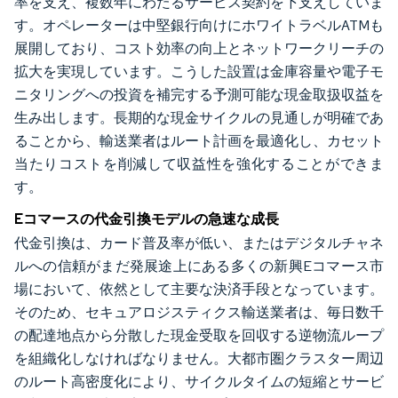
率を支え、複数年にわたるサービス契約を下支えしていま
す。オペレーターは中堅銀行向けにホワイトラベルATMも
展開しており、コスト効率の向上とネットワークリーチの
拡大を実現しています。こうした設置は金庫容量や電子モ
ニタリングへの投資を補完する予測可能な現金取扱収益を
生み出します。長期的な現金サイクルの見通しが明確であ
ることから、輸送業者はルート計画を最適化し、カセット
当たりコストを削減して収益性を強化することができま
す。
Eコマースの代金引換モデルの急速な成長
代金引換は、カード普及率が低い、またはデジタルチャネ
ルへの信頼がまだ発展途上にある多くの新興Eコマース市
場において、依然として主要な決済手段となっています。
そのため、セキュアロジスティクス輸送業者は、毎日数千
の配達地点から分散した現金受取を回収する逆物流ループ
を組織化しなければなりません。大都市圏クラスター周辺
のルート高密度化により、サイクルタイムの短縮とサービ