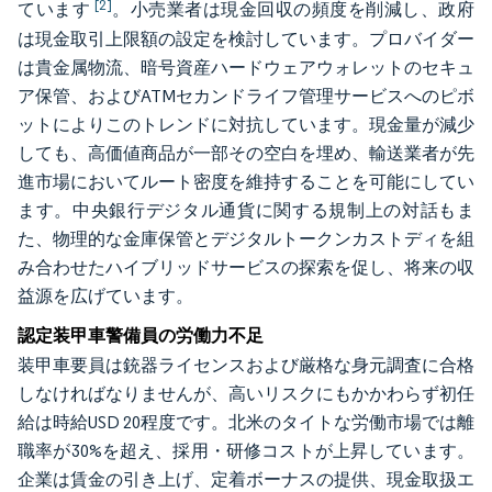
[2]
ています
。小売業者は現金回収の頻度を削減し、政府
は現金取引上限額の設定を検討しています。プロバイダー
は貴金属物流、暗号資産ハードウェアウォレットのセキュ
ア保管、およびATMセカンドライフ管理サービスへのピボ
ットによりこのトレンドに対抗しています。現金量が減少
しても、高価値商品が一部その空白を埋め、輸送業者が先
進市場においてルート密度を維持することを可能にしてい
ます。中央銀行デジタル通貨に関する規制上の対話もま
た、物理的な金庫保管とデジタルトークンカストディを組
み合わせたハイブリッドサービスの探索を促し、将来の収
益源を広げています。
認定装甲車警備員の労働力不足
装甲車要員は銃器ライセンスおよび厳格な身元調査に合格
しなければなりませんが、高いリスクにもかかわらず初任
給は時給USD 20程度です。北米のタイトな労働市場では離
職率が30%を超え、採用・研修コストが上昇しています。
企業は賃金の引き上げ、定着ボーナスの提供、現金取扱エ