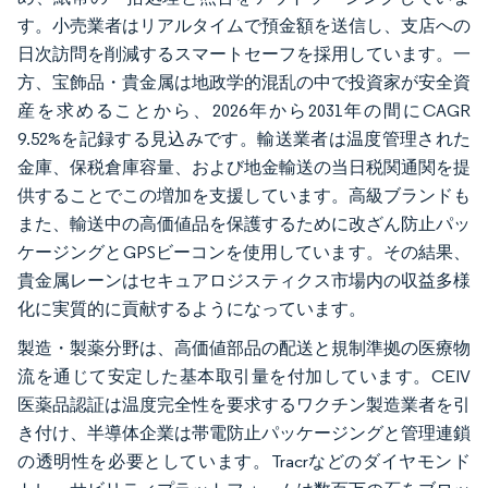
す。小売業者はリアルタイムで預金額を送信し、支店への
日次訪問を削減するスマートセーフを採用しています。一
方、宝飾品・貴金属は地政学的混乱の中で投資家が安全資
産を求めることから、2026年から2031年の間にCAGR
9.52%を記録する見込みです。輸送業者は温度管理された
金庫、保税倉庫容量、および地金輸送の当日税関通関を提
供することでこの増加を支援しています。高級ブランドも
また、輸送中の高価値品を保護するために改ざん防止パッ
ケージングとGPSビーコンを使用しています。その結果、
貴金属レーンはセキュアロジスティクス市場内の収益多様
化に実質的に貢献するようになっています。
製造・製薬分野は、高価値部品の配送と規制準拠の医療物
流を通じて安定した基本取引量を付加しています。CEIV
医薬品認証は温度完全性を要求するワクチン製造業者を引
き付け、半導体企業は帯電防止パッケージングと管理連鎖
の透明性を必要としています。Tracrなどのダイヤモンド