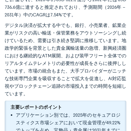
736.6億に達すると推定されており、予測期間（2026年－
2031年）中のCAGRは7.54%です。
デジタル決済が拡大する中でも、銀行、小売業者、鉱業企
業がリスクの高い輸送・保管業務をアウトソーシングし続
けているため、需要は引き続き堅調に推移しています。地
政学的緊張を背景とした貴金属輸送量の急増、新興経済圏
における継続的なATM展開、および装甲フリート全体での
リアルタイムテレメトリの必要性が成長をさらに後押しし
ています。市場の統合もまた、大手プロバイダーがニッチ
な技術専門企業を吸収することで拡大を促進し、AI対応監
視やブロックチェーン追跡の市場投入までの時間を短縮し
ています。
主要レポートのポイント
アプリケーション別では、2025年のセキュアロジ
スティクス市場シェアにおいて現金管理が49.22%
でトップを占め、宝飾品・貴金属は2031年までに