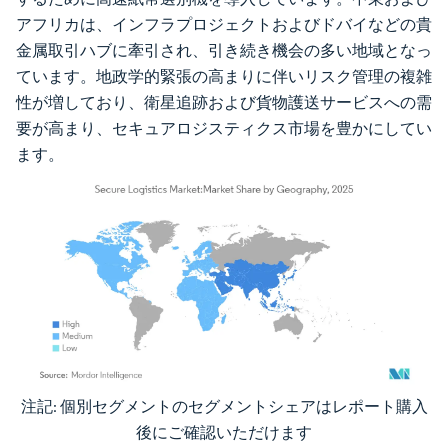
アフリカは、インフラプロジェクトおよびドバイなどの貴
金属取引ハブに牽引され、引き続き機会の多い地域となっ
ています。地政学的緊張の高まりに伴いリスク管理の複雑
性が増しており、衛星追跡および貨物護送サービスへの需
要が高まり、セキュアロジスティクス市場を豊かにしてい
ます。
注記: 個別セグメントのセグメントシェアはレポート購入
画像 © Mordor Intelligence。再利用にはCC BY 4.0の表示が必要です。
後にご確認いただけます