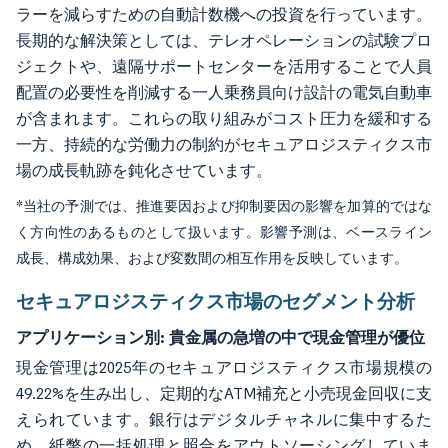
ラーを減らすための自動計数機への投資を行っています。
長期的な解決策としては、テレオペレーションの試験プロ
ジェクトや、遠隔サポートセンターを活用することで人員
配置の必要性を削減する一人乗務員向け設計の電気自動車
が含まれます。これらの取り組みがコスト圧力を緩和する
一方、持続的な労働力の制約がセキュアロジスティクス市
場の成長軌跡を鈍化させています。
*当社の予測では、推進要因および抑制要因の影響を加算的ではな
く方向性のあるものとして扱います。影響予測は、ベースライン
成長、構成効果、および変数間の相互作用を反映しています。
セキュアロジスティクス市場のセグメント分析
アプリケーション別:
貴金属の急増の中で現金管理が優位
現金管理は2025年のセキュアロジスティクス市場規模の
49.22%を生み出し、定期的なATM補充と小売現金回収に支
えられています。銀行はデジタルチャネルに集中するた
め、紙幣の一括処理と照合をアウトソーシングしていま