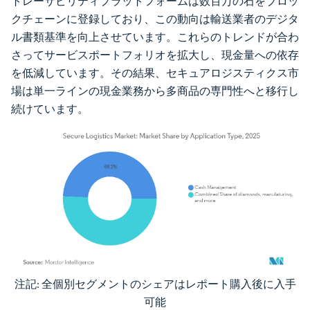
トレーサビリティプラットフォームは数百万の石をブロッ
クチェーンに登録しており、この動向は輸送業者のデジタ
ル書類基準を向上させています。これらのトレンドが合わ
さってサービスポートフォリオを拡大し、現金量への依存
を低減しています。その結果、セキュアロジスティクス市
場は単一ラインの現金業務から多商品の専門性へと移行し
続けています。
注記: 全個別セグメントのシェアはレポート購入後に入手
画像 © Mordor Intelligence。再利用にはCC BY 4.0の表示が必要です。
可能