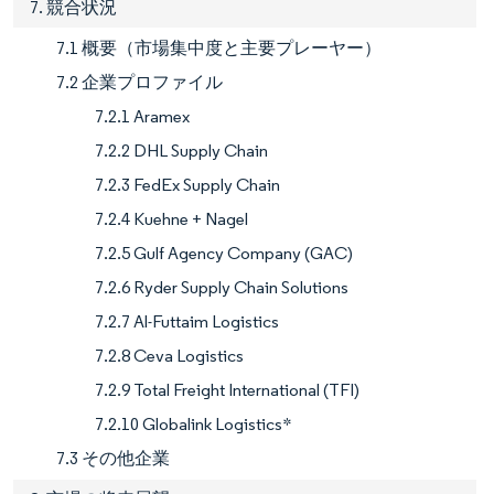
7. 競合状況
7.1 概要（市場集中度と主要プレーヤー）
7.2 企業プロファイル
7.2.1 Aramex
7.2.2 DHL Supply Chain
7.2.3 FedEx Supply Chain
7.2.4 Kuehne + Nagel
7.2.5 Gulf Agency Company (GAC)
7.2.6 Ryder Supply Chain Solutions
7.2.7 Al-Futtaim Logistics
7.2.8 Ceva Logistics
7.2.9 Total Freight International (TFI)
7.2.10 Globalink Logistics*
7.3 その他企業