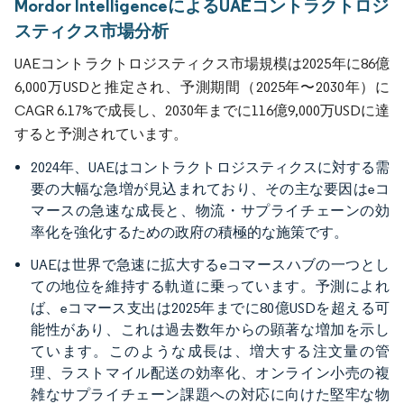
Mordor IntelligenceによるUAEコントラクトロジ
スティクス市場分析
UAEコントラクトロジスティクス市場規模は2025年に86億
6,000万USDと推定され、予測期間（2025年〜2030年）に
CAGR 6.17%で成長し、2030年までに116億9,000万USDに達
すると予測されています。
2024年、UAEはコントラクトロジスティクスに対する需
要の大幅な急増が見込まれており、その主な要因はeコ
マースの急速な成長と、物流・サプライチェーンの効
率化を強化するための政府の積極的な施策です。
UAEは世界で急速に拡大するeコマースハブの一つとし
ての地位を維持する軌道に乗っています。予測によれ
ば、eコマース支出は2025年までに80億USDを超える可
能性があり、これは過去数年からの顕著な増加を示し
ています。このような成長は、増大する注文量の管
理、ラストマイル配送の効率化、オンライン小売の複
雑なサプライチェーン課題への対応に向けた堅牢な物