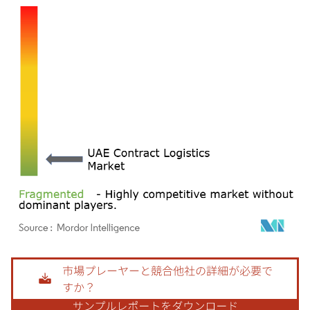
画像 © Mordor Intelligence。再利用にはCC BY 4.0の表示が必要です。