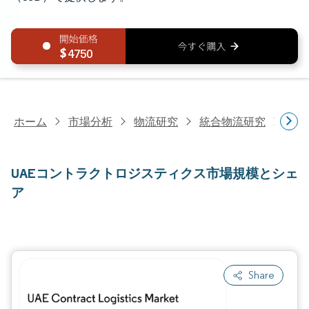
4750
ホーム
市場分析
物流研究
統合物流研究
UA
UAEコントラクトロジスティクス市場規模とシェ
ア
Share