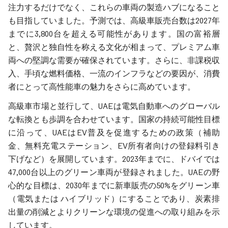
注力するだけでなく、これらの車両の製造ハブになること
も目指していました。予測では、高級車販売台数は2027年
までに3,800台を超える可能性があります。国の富裕層
と、贅沢と独自性を称える文化が相まって、プレミアム車
両への堅調な需要が確保されています。さらに、非課税収
入、手頃な燃料価格、一流のインフラなどの要因が、消費
者にとって高性能車の魅力をさらに高めています。
高級車市場と並行して、UAEは電気自動車へのグローバル
な転換とも歩調を合わせています。国家の持続可能性目標
に沿って、UAEはEV普及を促進するための政策（補助
金、無料充電ステーション、EV所有者向けの登録料引き
下げなど）を展開しています。2023年までに、ドバイでは
47,000台以上のグリーン車両が登録されました。UAEの野
心的な目標は、2030年までに新車販売の50%をグリーン車
（電気または ハイブリッド）にすることであり、炭素排
出量の削減とよりクリーンな環境の促進への取り組みを示
しています。