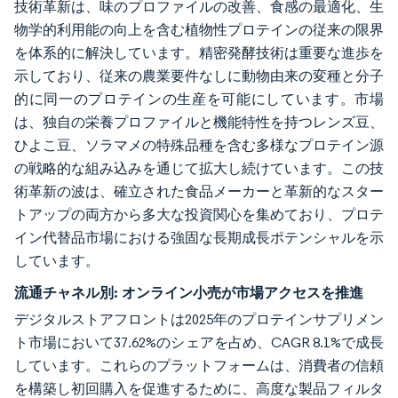
技術革新は、味のプロファイルの改善、食感の最適化、生
物学的利用能の向上を含む植物性プロテインの従来の限界
を体系的に解決しています。精密発酵技術は重要な進歩を
示しており、従来の農業要件なしに動物由来の変種と分子
的に同一のプロテインの生産を可能にしています。市場
は、独自の栄養プロファイルと機能特性を持つレンズ豆、
ひよこ豆、ソラマメの特殊品種を含む多様なプロテイン源
の戦略的な組み込みを通じて拡大し続けています。この技
術革新の波は、確立された食品メーカーと革新的なスター
トアップの両方から多大な投資関心を集めており、プロテ
イン代替品市場における強固な長期成長ポテンシャルを示
しています。
流通チャネル別:
オンライン小売が市場アクセスを推進
デジタルストアフロントは2025年のプロテインサプリメン
ト市場において37.62%のシェアを占め、CAGR 8.1%で成長
しています。これらのプラットフォームは、消費者の信頼
を構築し初回購入を促進するために、高度な製品フィルタ