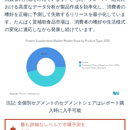
おける高度なデータ分析が製品作成を効率化し、消費者の
嗜好を正確に予測して失敗するリリースを最小化していま
す。たんぱく質補助食品市場は、消費者の嗜好や生活様式
の変化に適応しながら発展し続けています。
注記: 全個別セグメントのセグメントシェアはレポート購
画像 © Mordor Intelligence。再利用にはCC BY 4.0の表示が必要です。
入時に入手可能