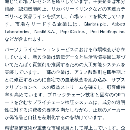
通じて市場プレゼンスを確立しています。主要企業は水分
補給、認知機能向上、リカバリードリンクなどの関連カテ
ゴリへと製品ラインを拡大し、市場シェアを拡大していま
す。市場をリードする企業には、Glanbia plc、Abbott
Laboratories、Nestlé S.A.、PepsiCo Inc.、Post Holdings Inc.
などが含まれます。
パーソナライゼーションサービスにおける市場機会が存在
しています。新興企業は遺伝データと生活習慣要因に基づ
いてたんぱく質製剤を推奨するための人工知能システムを
実装しています。一部の企業は、アミノ酸製剤を四半期ご
とに修正するために自宅での血液検査を組み込み、サブス
クリプションベースの収益ストリームを確立し、顧客維持
率を高めています。ブロックチェーン技術と固有のQRコ
ードを含むサプライチェーン検証システムは、成分の透明
性に対する消費者の要求を満たしながら、正規のメーカー
が偽造品と自社を差別化するのを助けています。
精密発酵技術が重要な市場発展として浮上しています。企