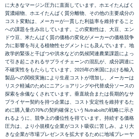
に大きなマージン圧力に直面しています。ホエイたんぱく
質濃縮物、ホエイたんぱく質分離物、その他の主要成分の
コスト変動は、メーカーが一貫した利益率を維持すること
への課題を生み出しています。この変動性は、大豆、エン
ドウ豆、米たんぱく質の価格の変化がメーカーの価格競争
力に影響を与える植物性セグメントにも及んでいます。地
政学的緊張と干ばつや洪水などの気候関連農業課題によっ
て引き起こされるサプライチェーンの混乱が、成分調達に
不確実性をもたらしています。2025年の米国における輸入
製品への関税実施により生産コストが増加し、メーカーは
リスク軽減のためにニアショアリングや代替成分ソースの
探索を余儀なくされています。垂直統合または長期的なサ
プライヤー契約を持つ企業は、コスト安定性を維持するた
めに購入量の70%の契約確保というNutraboltの戦略に示さ
れるように、競争上の優位性を得ています。持続する価格
圧力は、より小規模な企業がコスト吸収に苦しみ、より大
きな企業が市場プレゼンスを拡大するために地域プレーヤ