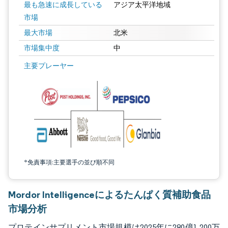
最も急速に成長している
アジア太平洋地域
市場
最大市場
北米
市場集中度
中
画像 © Mordor Intelligence。再利用にはCC BY 4.0の表示が必要です。
主要プレーヤー
*免責事項:主要選手の並び順不同
Mordor Intelligenceによるたんぱく質補助食品
市場分析
プロテインサプリメント市場規模は2025年に280億1,200万