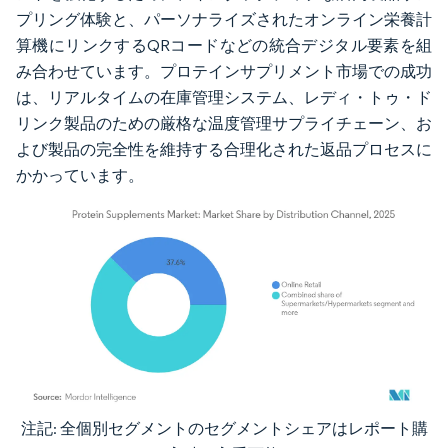
プリング体験と、パーソナライズされたオンライン栄養計
算機にリンクするQRコードなどの統合デジタル要素を組
み合わせています。プロテインサプリメント市場での成功
は、リアルタイムの在庫管理システム、レディ・トゥ・ド
リンク製品のための厳格な温度管理サプライチェーン、お
よび製品の完全性を維持する合理化された返品プロセスに
かかっています。
注記: 全個別セグメントのセグメントシェアはレポート購
画像 © Mordor Intelligence。再利用にはCC BY 4.0の表示が必要です。