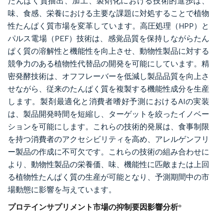
たんぱく質抽出、加工、製剤化における技術的進歩は、
味、食感、栄養における主要な課題に対処することで植物
性たんぱく質市場を変革しています。高圧処理（HPP）と
パルス電場（PEF）技術は、感覚品質を保持しながらたん
ぱく質の溶解性と機能性を向上させ、動物性製品に対する
競争力のある植物性代替品の開発を可能にしています。精
密発酵技術は、オフフレーバーを低減し製品品質を向上さ
せながら、従来のたんぱく質を複製する機能性成分を生産
します。製剤最適化と消費者嗜好予測におけるAIの実装
は、製品開発時間を短縮し、ターゲットを絞ったイノベー
ションを可能にします。これらの技術的発展は、食事制限
を持つ消費者のアクセシビリティを高め、アレルゲンフリ
ー製品の作成に不可欠です。これらの技術の組み合わせに
より、動物性製品の栄養価、味、機能性に匹敵または上回
る植物性たんぱく質の生産が可能となり、予測期間中の市
場動態に影響を与えています。
プロテインサプリメント市場の抑制要因影響分析
*