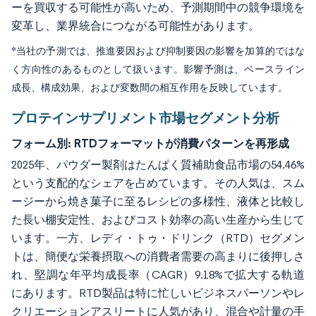
ーを買収する可能性が高いため、予測期間中の競争環境を
変革し、業界統合につながる可能性があります。
*当社の予測では、推進要因および抑制要因の影響を加算的ではな
く方向性のあるものとして扱います。影響予測は、ベースライン
成長、構成効果、および変数間の相互作用を反映しています。
プロテインサプリメント市場セグメント分析
フォーム別:
RTDフォーマットが消費パターンを再形成
2025年、パウダー製剤はたんぱく質補助食品市場の54.46%
という支配的なシェアを占めています。その人気は、スム
ージーから焼き菓子に至るレシピの多様性、液体と比較し
た長い棚安定性、およびコスト効率の高い生産から生じて
います。一方、レディ・トゥ・ドリンク（RTD）セグメン
トは、簡便な栄養摂取への消費者需要の高まりに後押しさ
れ、堅調な年平均成長率（CAGR）9.18%で拡大する軌道
にあります。RTD製品は特に忙しいビジネスパーソンやレ
クリエーションアスリートに人気があり、混合や計量の手