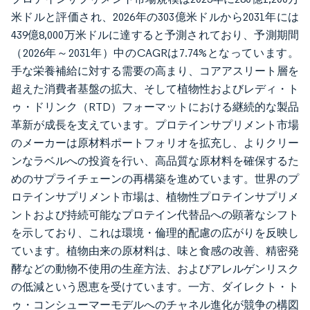
米ドルと評価され、2026年の303億米ドルから2031年には
439億8,000万米ドルに達すると予測されており、予測期間
（2026年～2031年）中のCAGRは7.74%となっています。
手な栄養補給に対する需要の高まり、コアアスリート層を
超えた消費者基盤の拡大、そして植物性およびレディ・ト
ゥ・ドリンク（RTD）フォーマットにおける継続的な製品
革新が成長を支えています。プロテインサプリメント市場
のメーカーは原材料ポートフォリオを拡充し、よりクリー
ンなラベルへの投資を行い、高品質な原材料を確保するた
めのサプライチェーンの再構築を進めています。世界のプ
ロテインサプリメント市場は、植物性プロテインサプリメ
ントおよび持続可能なプロテイン代替品への顕著なシフト
を示しており、これは環境・倫理的配慮の広がりを反映し
ています。植物由来の原材料は、味と食感の改善、精密発
酵などの動物不使用の生産方法、およびアレルゲンリスク
の低減という恩恵を受けています。一方、ダイレクト・ト
ゥ・コンシューマーモデルへのチャネル進化が競争の構図