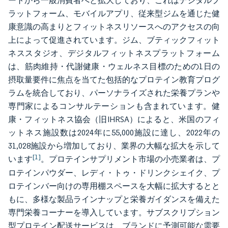
ートから一般消費者へと拡大しており、これはデジタルプ
ラットフォーム、モバイルアプリ、従来型ジムを通じた健
康意識の高まりとフィットネスリソースへのアクセスの向
上によって促進されています。ジム、ブティックフィット
ネススタジオ、デジタルフィットネスプラットフォーム
は、筋肉維持・代謝健康・ウェルネス目標のための1日の
摂取量要件に焦点を当てた包括的なプロテイン教育プログ
ラムを統合しており、パーソナライズされた栄養プランや
専門家によるコンサルテーションも含まれています。健
康・フィットネス協会（旧IHRSA）によると、米国のフィ
ットネス施設数は2024年に55,000施設に達し、2022年の
31,028施設から増加しており、業界の大幅な拡大を示して
[1]
います
。プロテインサプリメント市場の小売業者は、プ
ロテインパウダー、レディ・トゥ・ドリンクシェイク、プ
ロテインバー向けの専用棚スペースを大幅に拡大するとと
もに、多様な製品ラインナップと栄養ガイダンスを備えた
専門栄養コーナーを導入しています。サブスクリプション
型プロテイン配送サービスは、ブランドに予測可能な需要