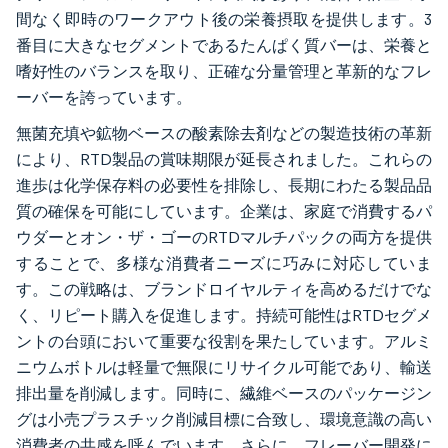
間なく即時のワークアウト後の栄養摂取を提供します。3
番目に大きなセグメントであるたんぱく質バーは、栄養と
嗜好性のバランスを取り、正確な分量管理と革新的なフレ
ーバーを誇っています。
無菌充填や鉱物ベースの酸素除去剤などの製造技術の革新
により、RTD製品の賞味期限が延長されました。これらの
進歩は化学保存料の必要性を排除し、長期にわたる製品品
質の確保を可能にしています。企業は、家庭で消費するパ
ウダーとオン・ザ・ゴーのRTDマルチパックの両方を提供
することで、多様な消費者ニーズに巧みに対応していま
す。この戦略は、ブランドロイヤルティを高めるだけでな
く、リピート購入を促進します。持続可能性はRTDセグメ
ントの台頭において重要な役割を果たしています。アルミ
ニウムボトルは軽量で無限にリサイクル可能であり、輸送
排出量を削減します。同時に、繊維ベースのパッケージン
グは小売プラスチック削減目標に合致し、環境意識の高い
消費者の共感を呼んでいます。さらに、フレーバー開発に