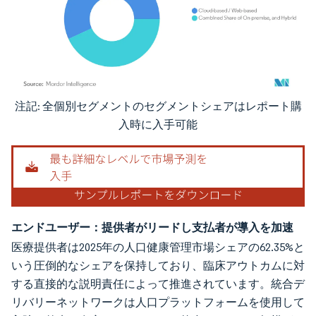
注記: 全個別セグメントのセグメントシェアはレポート購
画像 © Mordor Intelligence。再利用にはCC BY 4.0の表示が必要です。
入時に入手可能
エンドユーザー：提供者がリードし支払者が導入を加速
医療提供者は2025年の人口健康管理市場シェアの62.35%と
いう圧倒的なシェアを保持しており、臨床アウトカムに対
する直接的な説明責任によって推進されています。統合デ
リバリーネットワークは人口プラットフォームを使用して