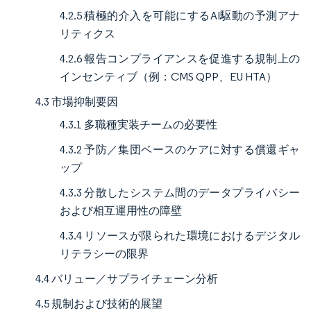
4.2.5 積極的介入を可能にするAI駆動の予測アナ
リティクス
4.2.6 報告コンプライアンスを促進する規制上の
インセンティブ（例：CMS QPP、EU HTA）
4.3 市場抑制要因
4.3.1 多職種実装チームの必要性
4.3.2 予防／集団ベースのケアに対する償還ギャ
ップ
4.3.3 分散したシステム間のデータプライバシー
および相互運用性の障壁
4.3.4 リソースが限られた環境におけるデジタル
リテラシーの限界
4.4 バリュー／サプライチェーン分析
4.5 規制および技術的展望