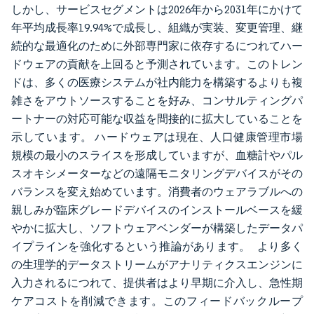
しかし、サービスセグメントは2026年から2031年にかけて
年平均成長率19.94%で成長し、組織が実装、変更管理、継
続的な最適化のために外部専門家に依存するにつれてハー
ドウェアの貢献を上回ると予測されています。このトレン
ドは、多くの医療システムが社内能力を構築するよりも複
雑さをアウトソースすることを好み、コンサルティングパ
ートナーの対応可能な収益を間接的に拡大していることを
示しています。 ハードウェアは現在、人口健康管理市場
規模の最小のスライスを形成していますが、血糖計やパル
スオキシメーターなどの遠隔モニタリングデバイスがその
バランスを変え始めています。消費者のウェアラブルへの
親しみが臨床グレードデバイスのインストールベースを緩
やかに拡大し、ソフトウェアベンダーが構築したデータパ
イプラインを強化するという推論があります。 より多く
の生理学的データストリームがアナリティクスエンジンに
入力されるにつれて、提供者はより早期に介入し、急性期
ケアコストを削減できます。このフィードバックループ