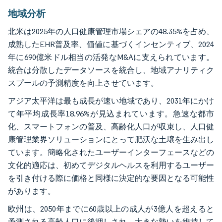
地域分析
北米は2025年の人口健康管理市場シェアの48.35%を占め、
成熟したEHR普及率、価値に基づくインセンティブ、2024
年に690億米ドル相当の活発なM&Aに支えられています。
統合は分散したデータソースを統合し、地域アナリティク
スプールの予測精度を向上させています。
アジア太平洋は最も成長が速い地域であり、2031年にかけ
て年平均成長率18.96%が見込まれています。急速な都市
化、スマートフォンの普及、高齢化人口が収束し、人口健
康管理業界ソリューションにとって肥沃な土壌を生み出し
ています。簡略化されたユーザーインターフェースなどの
文化的適応は、初めてデジタルヘルスを利用するユーザー
を引き付ける際に価格と同様に決定的な要因となる可能性
があります。
欧州は、2050年までに60歳以上の成人が3億人を超えると
予測される高齢人口に後押しされ、大きな勢いを維持して