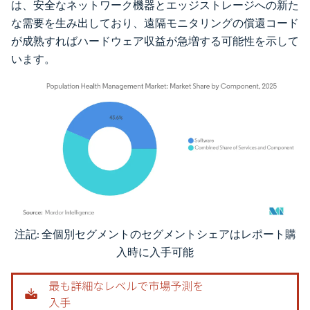
は、安全なネットワーク機器とエッジストレージへの新た
な需要を生み出しており、遠隔モニタリングの償還コード
が成熟すればハードウェア収益が急増する可能性を示して
います。
注記: 全個別セグメントのセグメントシェアはレポート購
画像 © Mordor Intelligence。再利用にはCC BY 4.0の表示が必要です。
入時に入手可能