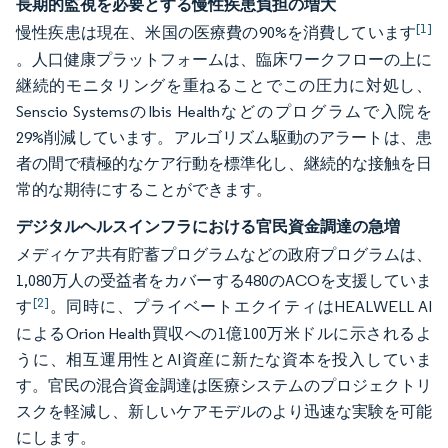
長期的監視を必要とする慢性疾患負担の増大
[1]
慢性疾患は現在、米国の医療費の90%を消費しています
。人口健康プラットフォームは、臨床ワークフローの上に
継続的モニタリングを重ねることでこの圧力に対処し、
Senscio SystemsのIbis Healthなどのプログラムで入院を
29%削減しています。アルゴリズム駆動のアラートは、患
者の間で積極的なケア行動を標準化し、継続的な接触を日
常的な期待にすることができます。
デジタルヘルスインフラにおける官民資金調達の急増
メディケア共有貯蓄プログラムなどの政府プログラムは、
1,080万人の受益者をカバーする480のACOを支援していま
[2]
す
。同時に、プライベートエクイティはHEALWELL AI
によるOrion Health買収への1億100万米ドルに示されるよ
うに、相互運用性とAI資産に新たな資本を投入していま
す。官民の混合資金調達は医療システムのプロジェクトリ
スクを軽減し、新しいケアモデルのより迅速な実験を可能
にします。