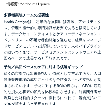
情報源: Mordor Intelligence
多職種実装チームの必要性
Health Catalystは、効果的な展開には臨床、アナリティク
ス、管理の複合的な専門知識が必要であると指摘していま
す。データサイエンティストとケアコーディネーションス
ペシャリストの不足が稼働開始を遅らせ、組織をマネージ
ドサービスモデルへと誘導しています。人材パイプライン
が追いつくまで、サービスセグメントはソフトウェアを上
回るペースで成長すると予想されます。
予防／集団ベースのケアに対する償還ギャップ
多くの市場では出来高払いが依然として主流であり、人口
健康管理市場の成功に不可欠な予防タスクへの支払いが制
限されています。予防に対するROIの遅さは、CFOに短期
的な損失と将来の節約を比較検討させます。利害関係者が
遅延した財務的リターンに慣れるにつれて、混合支払いモ
デルが拡大すると予想されます。