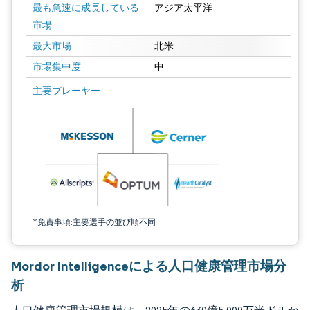
最も急速に成長している
アジア太平洋
市場
最大市場
北米
市場集中度
中
画像 © Mordor Intelligence。再利用にはCC BY 4.0の表示が必要です。
主要プレーヤー
*免責事項:主要選手の並び順不同
Mordor Intelligenceによる人口健康管理市場分
析