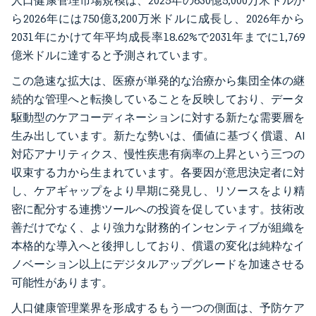
人口健康管理市場規模は、2025年の630億5,000万米ドルか
ら2026年には750億3,200万米ドルに成長し、2026年から
2031年にかけて年平均成長率18.62%で2031年までに1,769
億米ドルに達すると予測されています。
この急速な拡大は、医療が単発的な治療から集団全体の継
続的な管理へと転換していることを反映しており、データ
駆動型のケアコーディネーションに対する新たな需要層を
生み出しています。新たな勢いは、価値に基づく償還、AI
対応アナリティクス、慢性疾患有病率の上昇という三つの
収束する力から生まれています。各要因が意思決定者に対
し、ケアギャップをより早期に発見し、リソースをより精
密に配分する連携ツールへの投資を促しています。技術改
善だけでなく、より強力な財務的インセンティブが組織を
本格的な導入へと後押ししており、償還の変化は純粋なイ
ノベーション以上にデジタルアップグレードを加速させる
可能性があります。
人口健康管理業界を形成するもう一つの側面は、予防ケア