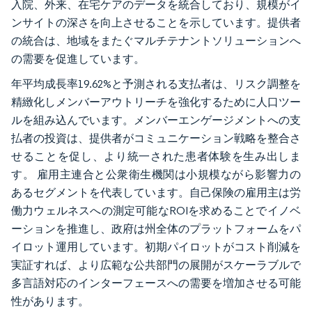
入院、外来、在宅ケアのデータを統合しており、規模がイ
ンサイトの深さを向上させることを示しています。提供者
の統合は、地域をまたぐマルチテナントソリューションへ
の需要を促進しています。
年平均成長率19.62%と予測される支払者は、リスク調整を
精緻化しメンバーアウトリーチを強化するために人口ツー
ルを組み込んでいます。メンバーエンゲージメントへの支
払者の投資は、提供者がコミュニケーション戦略を整合さ
せることを促し、より統一された患者体験を生み出しま
す。 雇用主連合と公衆衛生機関は小規模ながら影響力の
あるセグメントを代表しています。自己保険の雇用主は労
働力ウェルネスへの測定可能なROIを求めることでイノベ
ーションを推進し、政府は州全体のプラットフォームをパ
イロット運用しています。初期パイロットがコスト削減を
実証すれば、より広範な公共部門の展開がスケーラブルで
多言語対応のインターフェースへの需要を増加させる可能
性があります。