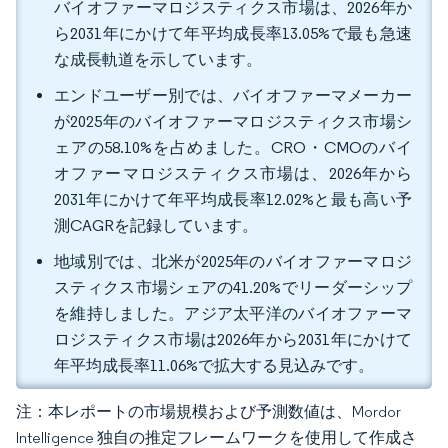
バイオファーマロジスティクス市場は、2026年か
ら2031年にかけて年平均成長率13.05%で最も急速
な成長軌道を示しています。
エンドユーザー別では、バイオファーマメーカー
が2025年のバイオファーマロジスティクス市場シ
ェアの58.10%を占めました。CRO・CMOのバイ
オファーマロジスティクス市場は、2026年から
2031年にかけて年平均成長率12.02%と最も高い予
測CAGRを記録しています。
地域別では、北米が2025年のバイオファーマロジ
スティクス市場シェアの41.20%でリーダーシップ
を維持しました。アジア太平洋のバイオファーマ
ロジスティクス市場は2026年から2031年にかけて
年平均成長率11.06%で拡大する見込みです。
注：本レポートの市場規模および予測数値は、Mordor
Intelligence 独自の推定フレームワークを使用して作成さ