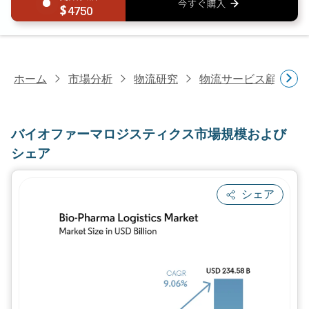
4750
ホーム
市場分析
物流研究
物流サービス顧客研
バイオファーマロジスティクス市場規模および
シェア
シェア