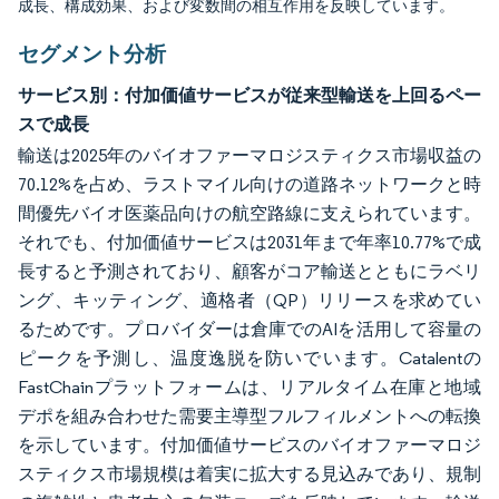
成長、構成効果、および変数間の相互作用を反映しています。
セグメント分析
サービス別：付加価値サービスが従来型輸送を上回るペー
スで成長
輸送は2025年のバイオファーマロジスティクス市場収益の
70.12%を占め、ラストマイル向けの道路ネットワークと時
間優先バイオ医薬品向けの航空路線に支えられています。
それでも、付加価値サービスは2031年まで年率10.77%で成
長すると予測されており、顧客がコア輸送とともにラベリ
ング、キッティング、適格者（QP）リリースを求めてい
るためです。プロバイダーは倉庫でのAIを活用して容量の
ピークを予測し、温度逸脱を防いでいます。Catalentの
FastChainプラットフォームは、リアルタイム在庫と地域
デポを組み合わせた需要主導型フルフィルメントへの転換
を示しています。付加価値サービスのバイオファーマロジ
スティクス市場規模は着実に拡大する見込みであり、規制