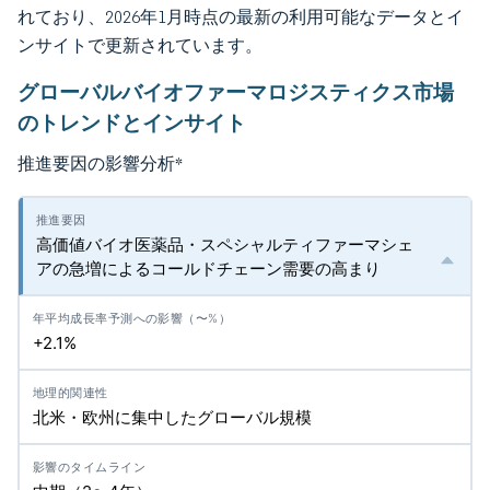
れており、2026年1月時点の最新の利用可能なデータとイ
ンサイトで更新されています。
グローバルバイオファーマロジスティクス市場
のトレンドとインサイト
推進要因の影響分析
*
高価値バイオ医薬品・スペシャルティファーマシェ
アの急増によるコールドチェーン需要の高まり
+2.1%
北米・欧州に集中したグローバル規模