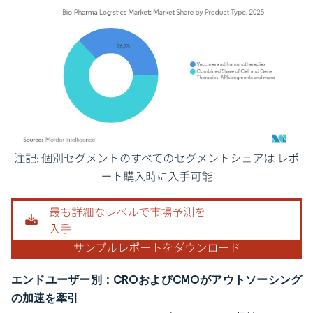
画像 © Mordor Intelligence。再利用にはCC BY 4.0の表示が必要です。
エンドユーザー別：CROおよびCMOがアウトソーシング
の加速を牽引