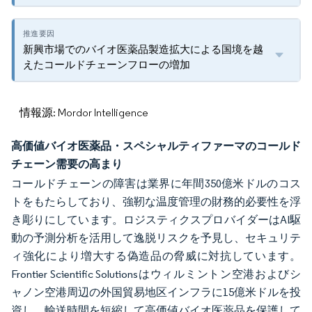
新興市場でのバイオ医薬品製造拡大による国境を越
えたコールドチェーンフローの増加
情報源: Mordor Intelligence
高価値バイオ医薬品・スペシャルティファーマのコールド
チェーン需要の高まり
コールドチェーンの障害は業界に年間350億米ドルのコス
トをもたらしており、強靭な温度管理の財務的必要性を浮
き彫りにしています。ロジスティクスプロバイダーはAI駆
動の予測分析を活用して逸脱リスクを予見し、セキュリテ
ィ強化により増大する偽造品の脅威に対抗しています。
Frontier Scientific Solutionsはウィルミントン空港およびシ
ャノン空港周辺の外国貿易地区インフラに15億米ドルを投
資し、輸送時間を短縮して高価値バイオ医薬品を保護して