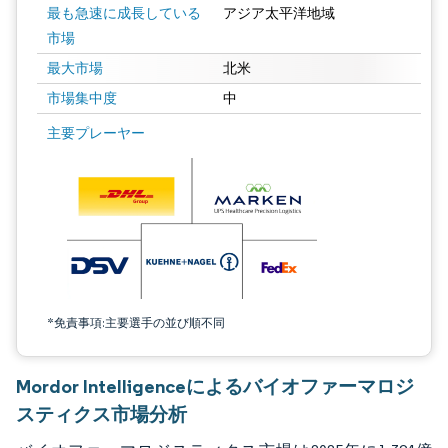
最も急速に成長している
アジア太平洋地域
市場
最大市場
北米
市場集中度
中
画像 © Mordor Intelligence。再利用にはCC BY 4.0の表示が必要です。
主要プレーヤー
*免責事項:主要選手の並び順不同
Mordor Intelligenceによるバイオファーマロジ
スティクス市場分析