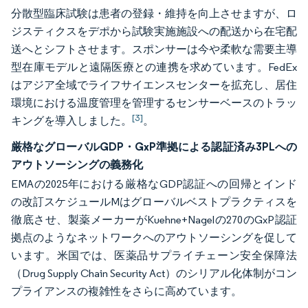
分散型臨床試験は患者の登録・維持を向上させますが、ロ
ジスティクスをデポから試験実施施設への配送から在宅配
送へとシフトさせます。スポンサーは今や柔軟な需要主導
型在庫モデルと遠隔医療との連携を求めています。FedEx
はアジア全域でライフサイエンスセンターを拡充し、居住
環境における温度管理を管理するセンサーベースのトラッ
[3]
キングを導入しました。
。
厳格なグローバルGDP・GxP準拠による認証済み3PLへの
アウトソーシングの義務化
EMAの2025年における厳格なGDP認証への回帰とインド
の改訂スケジュールMはグローバルベストプラクティスを
徹底させ、製薬メーカーがKuehne+Nagelの270のGxP認証
拠点のようなネットワークへのアウトソーシングを促して
います。米国では、医薬品サプライチェーン安全保障法
（Drug Supply Chain Security Act）のシリアル化体制がコン
プライアンスの複雑性をさらに高めています。