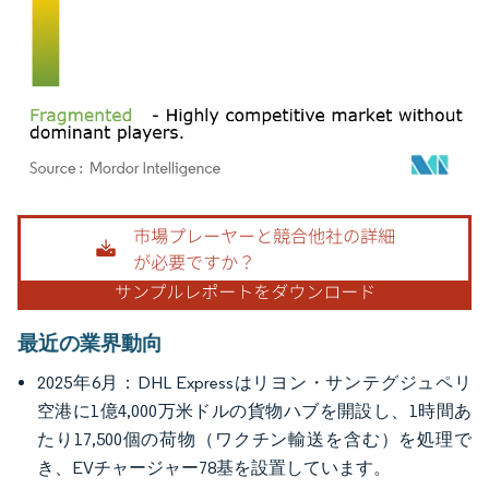
画像 © Mordor Intelligence。再利用にはCC BY 4.0の表示が必要です。
最近の業界動向
2025年6月：DHL Expressはリヨン・サンテグジュペリ
空港に1億4,000万米ドルの貨物ハブを開設し、1時間あ
たり17,500個の荷物（ワクチン輸送を含む）を処理で
き、EVチャージャー78基を設置しています。