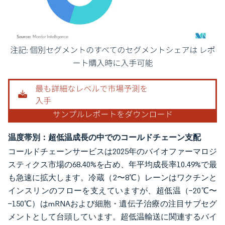
画像 © Mordor Intelligence。再利用にはCC BY 4.0の表示が必要です。
温度帯別：超低温成長の中でのコールドチェーン支配
コールドチェーンサービスは2025年のバイオファーマロジ
スティクス市場の68.40%を占め、年平均成長率10.49%で最
も急速に拡大します。冷蔵（2〜8℃）レーンはワクチンと
インスリンのフローを支えていますが、超低温（−20℃〜
−150℃）はmRNAおよび細胞・遺伝子治療の注目サブセグ
メントとして台頭しています。超低温輸送に関連するバイ