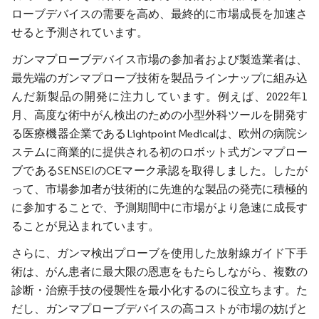
ローブデバイスの需要を高め、最終的に市場成長を加速さ
せると予測されています。
ガンマプローブデバイス市場の参加者および製造業者は、
最先端のガンマプローブ技術を製品ラインナップに組み込
んだ新製品の開発に注力しています。例えば、2022年1
月、高度な術中がん検出のための小型外科ツールを開発す
る医療機器企業であるLightpoint Medicalは、欧州の病院シ
ステムに商業的に提供される初のロボット式ガンマプロー
ブであるSENSEIのCEマーク承認を取得しました。したが
って、市場参加者が技術的に先進的な製品の発売に積極的
に参加することで、予測期間中に市場がより急速に成長す
ることが見込まれています。
さらに、ガンマ検出プローブを使用した放射線ガイド下手
術は、がん患者に最大限の恩恵をもたらしながら、複数の
診断・治療手技の侵襲性を最小化するのに役立ちます。た
だし、ガンマプローブデバイスの高コストが市場の妨げと