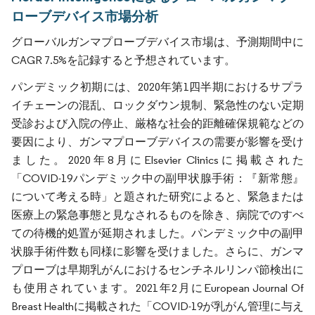
ローブデバイス市場分析
グローバルガンマプローブデバイス市場は、予測期間中に
CAGR 7.5%を記録すると予想されています。
パンデミック初期には、2020年第1四半期におけるサプラ
イチェーンの混乱、ロックダウン規制、緊急性のない定期
受診および入院の停止、厳格な社会的距離確保規範などの
要因により、ガンマプローブデバイスの需要が影響を受け
ました。2020年8月にElsevier Clinicsに掲載された
「COVID-19パンデミック中の副甲状腺手術：『新常態』
について考える時」と題された研究によると、緊急または
医療上の緊急事態と見なされるものを除き、病院でのすべ
ての待機的処置が延期されました。パンデミック中の副甲
状腺手術件数も同様に影響を受けました。さらに、ガンマ
プローブは早期乳がんにおけるセンチネルリンパ節検出に
も使用されています。2021年2月にEuropean Journal Of
Breast Healthに掲載された「COVID-19が乳がん管理に与え