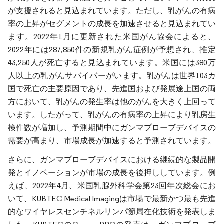
が支援されると見込まれています。ただし、乳がんの有病
率の上昇がセグメントの成長を加速させると見込まれてい
ます。2022年1月に更新された米国がん協会によると、
2022年には287,850件の新規乳がん症例が予想され、推定
43,250人が死亡すると見込まれています。米国には380万
人以上の乳がんサバイバーがいます。乳がんは世界103カ
国で死亡の主要原因であり、先進国および発展途上国の両
方において、乳がんの発生率は他のがんを大きく上回って
います。したがって、乳がんの有病率の上昇により乳房生
検件数が増加し、予測期間中にガンマプローブデバイスの
需要が高まり、市場成長が加速すると予測されています。
さらに、ガンマプローブデバイスにおける継続的な製品開
発とイノベーションが市場の成長を後押ししています。例
えば、2022年4月、米国乳腺外科学会第23回年次総会にお
いて、KUBTEC Medical Imagingは市場で最新かつ最も先進
的なワイヤレスセンチネルリンパ節局在化技術を発表しま