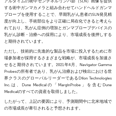
アルタイムの術中センチネルリンパ節（SLN）画像を提供
する術中ガンマカメラと組み合わせてハンドヘルドガンマ
プローブを使用することで、早期乳がん患者のSLN発見精
度が向上し、手術部位をより正確に局在化できると考えら
れており、乳がん症例の増加とガンマプローブデバイスの
乳がん診断・治療への採用により、市場成長を後押しする
と期待されています。
ただし、技術的に先進的な製品を市場に投入するために市
場参加者が採用するさまざまな戦略が、市場成長を加速さ
せると期待されています。2021年4月、Navigator Gamma
Probesの所有者であり、乳がん治療および検出における世
界クラスのグローバルリーダーであるDilon Technologies
Inc.は、Dune Medicalの「MarginProbe」を含むDune
Medicalのすべての資産を取得しました。
したがって、上記の要因により、予測期間中に北米地域で
の市場成長が牽引されると予想されます。