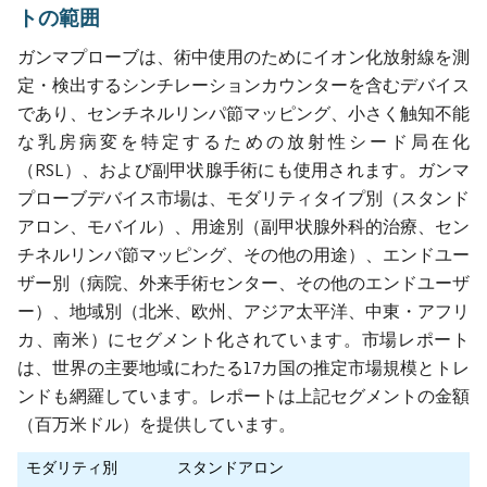
トの範囲
ガンマプローブは、術中使用のためにイオン化放射線を測
定・検出するシンチレーションカウンターを含むデバイス
であり、センチネルリンパ節マッピング、小さく触知不能
な乳房病変を特定するための放射性シード局在化
（RSL）、および副甲状腺手術にも使用されます。ガンマ
プローブデバイス市場は、モダリティタイプ別（スタンド
アロン、モバイル）、用途別（副甲状腺外科的治療、セン
チネルリンパ節マッピング、その他の用途）、エンドユー
ザー別（病院、外来手術センター、その他のエンドユーザ
ー）、地域別（北米、欧州、アジア太平洋、中東・アフリ
カ、南米）にセグメント化されています。市場レポート
は、世界の主要地域にわたる17カ国の推定市場規模とトレ
ンドも網羅しています。レポートは上記セグメントの金額
（百万米ドル）を提供しています。
モダリティ別
スタンドアロン