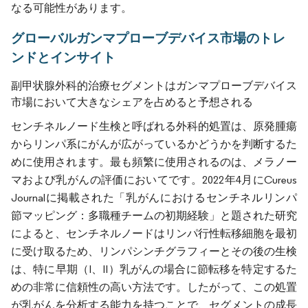
なる可能性があります。
グローバルガンマプローブデバイス市場のトレ
ンドとインサイト
副甲状腺外科的治療セグメントはガンマプローブデバイス
市場において大きなシェアを占めると予想される
センチネルノード生検と呼ばれる外科的処置は、原発腫瘍
からリンパ系にがんが広がっているかどうかを判断するた
めに使用されます。最も頻繁に使用されるのは、メラノー
マおよび乳がんの評価においてです。2022年4月にCureus
Journalに掲載された「乳がんにおけるセンチネルリンパ
節マッピング：多職種チームの初期経験」と題された研究
によると、センチネルノードはリンパ行性転移細胞を最初
に受け取るため、リンパシンチグラフィーとその後の生検
は、特に早期（I、II）乳がんの場合に節転移を特定するた
めの非常に信頼性の高い方法です。したがって、この処置
が乳がんを分析する能力を持つことで、セグメントの成長