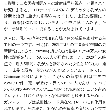
る影響：三次医療機関からの放射線学的視点」と題された
研究によると、コロナウイルスのパンデミックは乳がんの
診断と治療に重大な影響を与えました。上記の要因によ
り、市場はCOVID-19パンデミック中に落ち込みました
が、予測期間中に回復することが見込まれています。
さらに、乳がん症例の増加も市場全体の成長を牽引する主
要因の一つです。例えば、2021年3月の世界保健機関の更
新情報によると、2020年に乳がんは世界中で230万人の女
性に影響を与え、685,000人が死亡しました。2020年末時
点で、過去5年間に乳がんと診断された女性は780万人に達
し、世界で最も一般的ながんとなっています。さらに、
Globocan 2020によると、乳がんの新規症例は世界で
2,261,419件、死亡者数は世界で684,996人であり、すべて
のがん種の中でそれぞれ11.7%および6.9%のシェアを占め
ています。触知不能な小さな乳房病変を検出するために、
ガンマプローブは放射性シード局在化（RSL）にも使用さ
れています。その結果、乳がんの有病率の増加がガンマプ