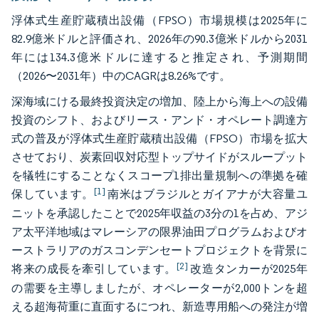
浮体式生産貯蔵積出設備（FPSO）市場規模は2025年に
82.9億米ドルと評価され、2026年の90.3億米ドルから2031
年には134.3億米ドルに達すると推定され、予測期間
（2026〜2031年）中のCAGRは8.26%です。
深海域にける最終投資決定の増加、陸上から海上への設備
投資のシフト、およびリース・アンド・オペレート調達方
式の普及が浮体式生産貯蔵積出設備（FPSO）市場を拡大
させており、炭素回収対応型トップサイドがスループット
を犠牲にすることなくスコープ1排出量規制への準拠を確
[1]
保しています。
南米はブラジルとガイアナが大容量ユ
ニットを承認したことで2025年収益の3分の1を占め、アジ
ア太平洋地域はマレーシアの限界油田プログラムおよびオ
ーストラリアのガスコンデンセートプロジェクトを背景に
[2]
将来の成長を牽引しています。
改造タンカーが2025年
の需要を主導しましたが、オペレーターが2,000トンを超
える超海荷重に直面するにつれ、新造専用船への発注が増