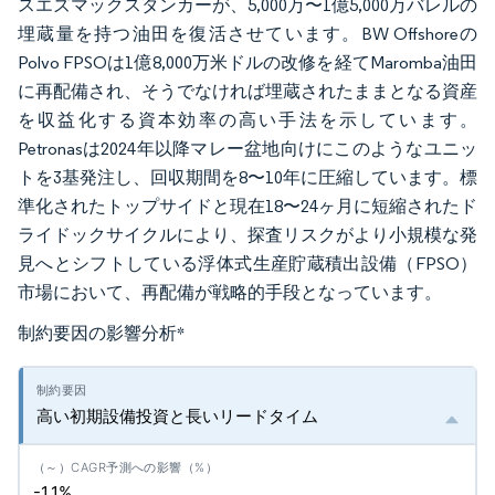
スエズマックスタンカーが、5,000万〜1億5,000万バレルの
埋蔵量を持つ油田を復活させています。BW Offshoreの
Polvo FPSOは1億8,000万米ドルの改修を経てMaromba油田
に再配備され、そうでなければ埋蔵されたままとなる資産
を収益化する資本効率の高い手法を示しています。
Petronasは2024年以降マレー盆地向けにこのようなユニッ
トを3基発注し、回収期間を8〜10年に圧縮しています。標
準化されたトップサイドと現在18〜24ヶ月に短縮されたド
ライドックサイクルにより、探査リスクがより小規模な発
見へとシフトしている浮体式生産貯蔵積出設備（FPSO）
市場において、再配備が戦略的手段となっています。
制約要因の影響分析
*
高い初期設備投資と長いリードタイム
-1.1%