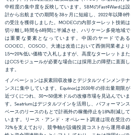
中程度の集中度を反映しています。SBMのFast4Wardは設
計から出航までの期間を38ヶ月に短縮し、2022年以降8件
の受注を獲得しました。MODECの内部ターレット技術は
切り離し時間を6時間に半減させ、ハリケーン多発地域で
は重要な要素となっています。中国のヤードである
COOEC、COSCO、大連は改造において西側同業者より
15〜20%低い価格で入札しますが、高度なターレットまた
はCCSモジュールが必要な場合には採用上の障壁に直面し
ます。
イノベーションは炭素回収改修とデジタルツインメンテナ
ンスに集中しています。Equinorは2030年の排出量期限が
近づくにつれ、30〜50億米ドルの改修市場を見込んでいま
す。Seatriumはデジタルツインを活用し、パフォーマンス
ベースのリースのもとで計画外の稼働停止を18%削減して
います。リース・アンド・オペレート調達は現在受注の
72%を支えており、競争軸が設備投資コストから運用卓越