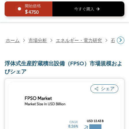
4750
ホーム
市場分析
エネルギー・電力研究
石油・
浮体式生産貯蔵積出設備（FPSO）市場規模およ
びシェア
シェア