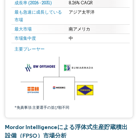
成長率 (2026 - 2031)
8.26% CAGR
最も急速に成長している
アジア太平洋
市場
最大市場
南アメリカ
市場集中度
中
画像 © Mordor Intelligence。再利用にはCC BY 4.0の表示が必要です。
主要プレーヤー
*免責事項:主要選手の並び順不同
Mordor Intelligenceによる浮体式生産貯蔵積出
設備（FPSO）市場分析