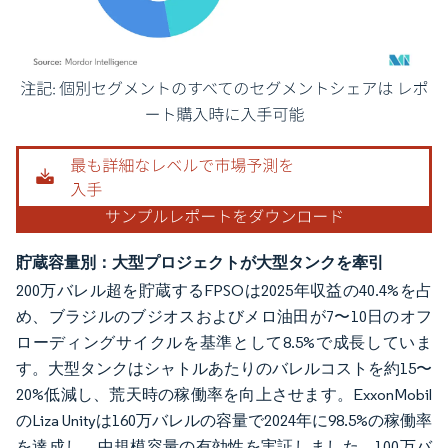
画像 © Mordor Intelligence。再利用にはCC BY 4.0の表示が必要です。
貯蔵容量別：大型プロジェクトが大型タンクを牽引
200万バレル超を貯蔵するFPSOは2025年収益の40.4%を占
め、ブラジルのブジオスおよびメロ油田が7〜10日のオフ
ローディングサイクルを基準として8.5%で成長していま
す。大型タンクはシャトルあたりのバレルコストを約15〜
20%低減し、荒天時の稼働率を向上させます。ExxonMobil
のLiza Unityは160万バレルの容量で2024年に98.5%の稼働率
を達成し、中規模容量の有効性を実証しました。100万バ