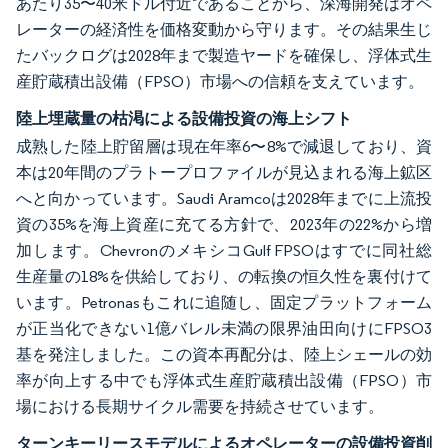
あたり35〜40米ドル付近であることから、深海開発はオペ
レーターの経済性を価格変動から守ります。その結果生じ
たバックログは2028年まで製造ヤードを確保し、浮体式生
産貯蔵積出設備（FPSO）市場への信頼を支えています。
陸上埋蔵量の枯渇による設備投資の海上シフト
成熟した陸上貯留層は現在年率6〜8%で減退しており、資
本は20年間のプラトープロファイルが見込まれる海上鉱区
へと向かっています。Saudi Aramcoは2028年までに上流投
資の35%を海上資産に充てる方針で、2023年の22%から増
加します。ChevronのメキシコGulf FPSOはすでに同社総
生産量の18%を供給しており、の転換の恒久性を裏付けて
います。Petronasもこれに追随し、固定プラットフォーム
が正当化できない1億バレル未満の限界油田向けにFPSO3
基を発注しました。この資本再配分は、陸上シェールの効
率が向上する中でも浮体式生産貯蔵積出設備（FPSO）市
場における長期サイクル需要を持続させています。
ターンキーリースモデルによるオペレーターの設備投資削