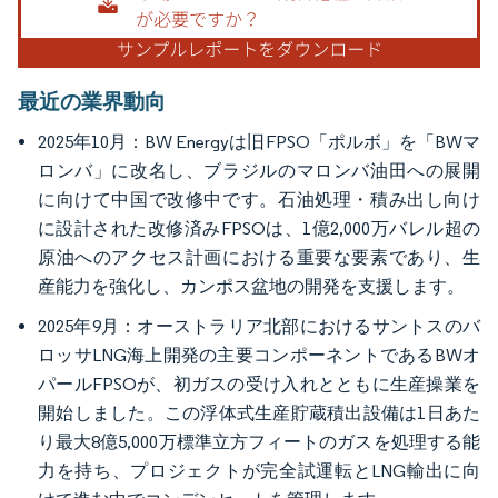
最近の業界動向
2025年10月：BW Energyは旧FPSO「ポルボ」を「BWマ
ロンバ」に改名し、ブラジルのマロンバ油田への展開
に向けて中国で改修中です。石油処理・積み出し向け
に設計された改修済みFPSOは、1億2,000万バレル超の
原油へのアクセス計画における重要な要素であり、生
産能力を強化し、カンポス盆地の開発を支援します。
2025年9月：オーストラリア北部におけるサントスのバ
ロッサLNG海上開発の主要コンポーネントであるBWオ
パールFPSOが、初ガスの受け入れとともに生産操業を
開始しました。この浮体式生産貯蔵積出設備は1日あた
り最大8億5,000万標準立方フィートのガスを処理する能
力を持ち、プロジェクトが完全試運転とLNG輸出に向