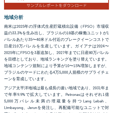
地域分析
南米は2025年の浮体式生産貯蔵積出設備（FPSO）市場収
益の33.3%を生み出し、ブラジルの18基の稼働ユニットが1
バレルあたり35〜40米ドル付近のブレークイーンコストで
日産210万バレルを生産しています。ガイアナは2024〜
2025年にFPSOを3基追加し、2027年までに日産80万バレル
を目標としており、地域ランキングを塗り替えています。
地域コンテンツ規制により予算が10〜15%増加しますが、
ブラジルのヤードにわたる4万5,000人規模のサプライチェ
ーンを育成しています。
アジア太平洋地域は最も成長の速い地域であり、2031年ま
で年率9.9%で拡大しています。Petronasはそれぞれ1億
5,000万バレル未満の埋蔵量を持つLang Lebah、
Limbayong、Jerunを発注し、再配備可能なユニットで対