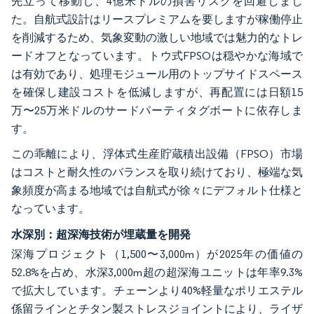
先立って移動し、4億米ドルの損害リスクを回避しまし
た。自航式設計はリースプレミアムを要しますが稼働停止
を削減するため、気象変動の激しい地域では魅力的なトレ
ードオフとなっています。トウ式FPSOは穏やかな海域で
は有効であり、処理モジュール用のトップサイドスペース
を確保し建設コストを低減しますが、再配置には日額15
万〜25万米ドルのサードパーティタグボートに依存しま
す。
この乖離により、浮体式生産貯蔵積出設備（FPSO）市場
はコストと耐久性のバランスを取り続けており、極端な気
象頻度が高まる地域では自航式が徐々にデフォルト仕様と
なっています。
水深別：超深海技術が埋蔵量を開発
深海プロジェクト（1,500〜3,000m）が2025年の価値の
52.8%を占め、水深3,000m超の超深海ユニットは年率9.3%
で拡大しています。チェーンより40%軽量なポリエステル
係留ラインとチタン製ストレスジョイントにより、ライザ