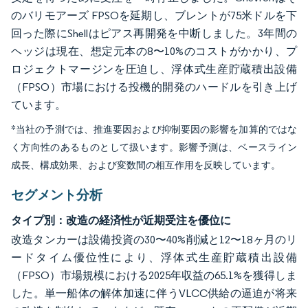
のバリモアーズ FPSOを延期し、ブレントが75米ドルを下
回った際にShellはピアス再開発を中断しました。3年間の
ヘッジは現在、想定元本の8〜10%のコストがかかり、プ
ロジェクトマージンを圧迫し、浮体式生産貯蔵積出設備
（FPSO）市場における投機的開発のハードルを引き上げ
ています。
*当社の予測では、推進要因および抑制要因の影響を加算的ではな
く方向性のあるものとして扱います。影響予測は、ベースライン
成長、構成効果、および変数間の相互作用を反映しています。
セグメント分析
タイプ別：改造の経済性が近期受注を優位に
改造タンカーは設備投資の30〜40%削減と12〜18ヶ月のリ
ードタイム優位性により、浮体式生産貯蔵積出設備
（FPSO）市場規模における2025年収益の65.1%を獲得しま
した。単一船体の解体加速に伴うVLCC供給の逼迫が将来