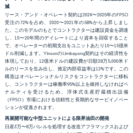
減
リース・アンド・オペレート契約は2024〜2025年のFPSO
受注の72%を占め、2020〜2021年の58%から上昇しまし
た。このモデルのもとでコントラクターは建設資金を調達
し、15〜20年間のデイレートにより資本を回収すること
で、オペレーターの初期支出をユニットあたり10〜15億米
ドル削減します。YinsonのLimbayong契約はその経済性を
体現しており、12億米ドルの建設費が日額28万5,000米ド
ルのリースを生み出し、推定内部収益率は12%です。この
構造はオペレーショナルリスクをコントラクターに移転
し、コントラクターは稼働率95%以上を維持しなければペ
ナルティを受けるため、浮体式生産貯蔵積出設備
（FPSO）市場における信頼性と長期的なサービイノベー
ションが促進されます。
再展開可能な中型ユニットによる限界油田の開発
日産3万〜8万バレルを処理する改造アフラマックスおよび