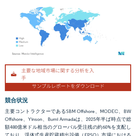
画像 © Mordor Intelligence。再利用にはCC BY 4.0の表示が必要です。
競合状況
主要コントラクターであるSBM Offshore、MODEC、BW
Offshore、Yinson、Bumi Armadaは、2025年半ば時点で総
額480億米ドル相当のグローバル受注残の約60%を支配し
ており、浮体式生産貯蔵積出設備（FPSO）市場における