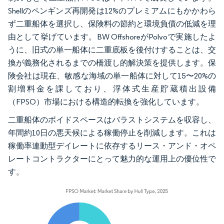
Shellのペンギンズ再開発は12%のプレミアムにもかかわら
ず二重船体を選択し、保険料の節約と環境負債の低減を理
由として挙げています。BW OffshoreがPolvoで実施したよ
うに、旧式の単一船体に二重底板を後付けすることは、交
換が義務化されるまでの橋渡し的解決策を提供します。保
険会社は現在、敏感な海域の単一船体に対して15〜20%の
割増料金を課しており、浮体式生産貯蔵積出設備
（FPSO）市場における構造的転換を強化しています。
二重船体のボイドスペースはバラストシステムを収容し、
年間約10日の悪天候による稼働停止を削減します。これは
稼働率連動型デイレートに依存するリース・アンド・オペ
レートコントラクターにとって魅力的な運用上の優位性で
す。