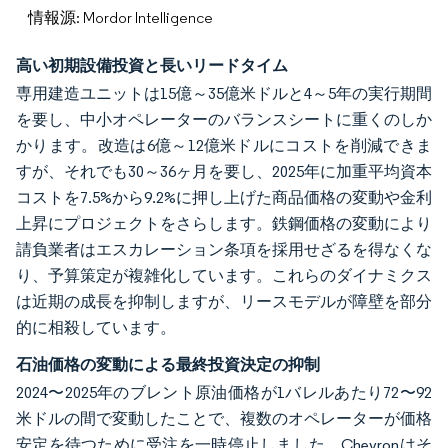
情報源: Mordor Intelligence
高い初期設備投資と長いリードタイム
専用建造ユニットは15億～35億米ドルと4～5年の実行期間
を要し、中小オペレーターのバランスシートに重くのしか
かります。改造は6億～12億米ドルにコストを削減できま
すが、それでも30～36ヶ月を要し、2025年に加重平均資本
コストを7.5%から9.2%に押し上げた商品価格の変動や金利
上昇にプロジェクトをさらします。鉄鋼価格の変動により
請負業者はエスカレーション条項を採用せざるを得なくな
り、予算策定が複雑化しています。これらのダイナミクス
は近期の成長を抑制しますが、リースモデルが障壁を部分
的に相殺しています。
石油価格の変動による最終投資決定の抑制
2024〜2025年のブレント原油価格が1バレルあたり72〜92
米ドルの間で変動したことで、複数のオペレーターが価格
安定を待つために受注を一時停止しました。Chevronはそ