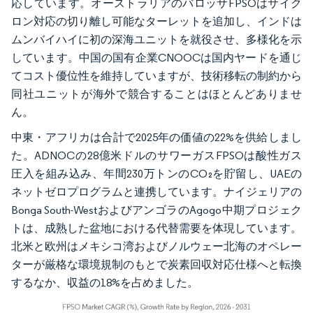
応しています。オーストラリアのバロッサFPSOはサイク
ロン対応の切り離し可能なターレットを追加し、インドは
ムンバイハイに初の深海ユニットを就役させ、多様化を示
しています。中国の国有企業CNOOCは国内ヤードを通じ
てコスト優位性を維持していますが、技術移転の制約から
同社ユニットが海外で競合することはほとんどありませ
ん。
中東・アフリカは合計で2025年の価値の22%を供給しまし
た。ADNOCの28億米ドルのサワーガスFPSOは酸性ガス
圧入を組み込み、年間230万トンのCO₂を貯留し、UAEの
ネットゼロプログラムと連携しています。ナイジェリアの
Bonga South-WestおよびアンゴラのAgogo中期プロジェク
トは、成熟した盆地における代替需要を体現しています。
北米と欧州はメキシコ湾およびノルウェー北海のオペレー
ターが厳格な環境規制のもとで炭素回収対応仕様へと転換
するなか、収益の18%を占めました。