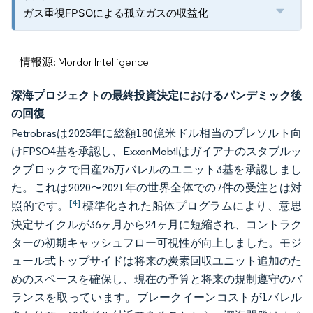
ガス重視FPSOによる孤立ガスの収益化
情報源: Mordor Intelligence
深海プロジェクトの最終投資決定におけるパンデミック後
の回復
Petrobrasは2025年に総額180億米ドル相当のプレソルト向
けFPSO4基を承認し、ExxonMobilはガイアナのスタブルッ
クブロックで日産25万バレルのユニット3基を承認しまし
た。これは2020〜2021年の世界全体での7件の受注とは対
[4]
照的です。
標準化された船体プログラムにより、意思
決定サイクルが36ヶ月から24ヶ月に短縮され、コントラク
ターの初期キャッシュフロー可視性が向上しました。モジ
ュール式トップサイドは将来の炭素回収ユニット追加のた
めのスペースを確保し、現在の予算と将来の規制遵守のバ
ランスを取っています。ブレークイーンコストが1バレル