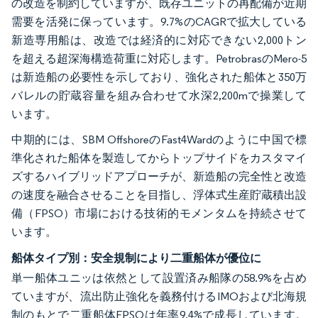
の改造を制約していますが、既存ユニットの再配備が近期
需要を活発に保っています。9.7%のCAGRで拡大している
新造専用船は、改造では経済的に対応できない2,000トン
を超える超深海構造荷重に対応します。PetrobrasのMero-5
は新造船の必要性を示しており、強化された船体と350万
バレルの貯蔵容量を組み合わせて水深2,200mで操業して
います。
中期的には、SBM OffshoreのFast4Wardのように中国で標
準化された船体を製造してからトップサイドをカスタマイ
ズするハイブリッドアプローチが、新造船の完全性と改造
の速度を融合させることを目指し、浮体式生産貯蔵積出設
備（FPSO）市場における技術的モメンタムを持続させて
います。
船体タイプ別：安全規制により二重船体が優位に
単一船体ユニッは依然として設置済み船隊の58.9%を占め
ていますが、流出防止強化を義務付けるIMOおよび北海規
制のもとで二重船体FPSOは年率9.4%で成長しています。