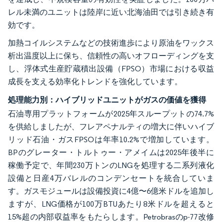
レル未満のユニットは陸岸に近い北海油田では引き続き有
効です。
加熱コイルシステムなどの技術進歩により原油をワックス
析出温度以上に保ち、信頼性の高いオフローディングを支
し、浮体式生産貯蔵積出設備（FPSO）市場における収益
成長を支える効率化トレンドを強化しています。
処理能力別：ハイブリッドユニットがガスの価値を獲得
石油専用プラットフォームが2025年スループットの74.7%
を供給しましたが、フレアペナルティの増大に伴いハイブ
リッド石油・ガスFPSOは年率10.2%で増加しています。
BPのグレーター・トルトゥー・アメイムは2025年後半に
稼働予定で、年間230万トンのLNGを処理する二系列液化
設備と日産4万バレルのコンデンセートを統合していま
す。ガスモジュールは設備投資に4億〜6億米ドルを追加し
ますが、LNG価格が100万BTUあたり8米ドルを超えると
15%超の内部収益率をもたらします。Petrobrasのp-77改修