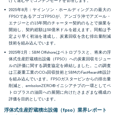
けて進む中でコンデンセートを管理します。
2025年8月：ヤインソン・ホールディングスの最大の
FPSOであるアゴゴFPSOが、アンゴラ沖でアズール・
エナジーとの15年間のチャーター契約のもとで操業を
開始し、契約総額は50億米ドルを超えます。同船は予
定より早く初油を達成し、炭素回収を含む排出量削減
技術を組み込んでいます。
2025年2月：SBM Offshoreはペトロブラスと、将来の浮
体式生産貯蔵積出設備（FPSO）への炭素回収モジュー
ルの評価に関する調査協定を締結しました。この調査
は三菱重工業のCO₂回収技術とSBMのFast4ward®設計
を組み込んでいます。FPSOガスタービンからの排出量
削減と、emissionZERO®イニシアチブの一環としてペ
トロブラスの油田への展開に向けたさまざまな構成の
評価を目的としています。
浮体式生産貯蔵積出設備（fpso）業界レポート