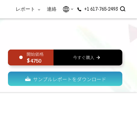
レポート
連絡
+1 617-765-2493
4750