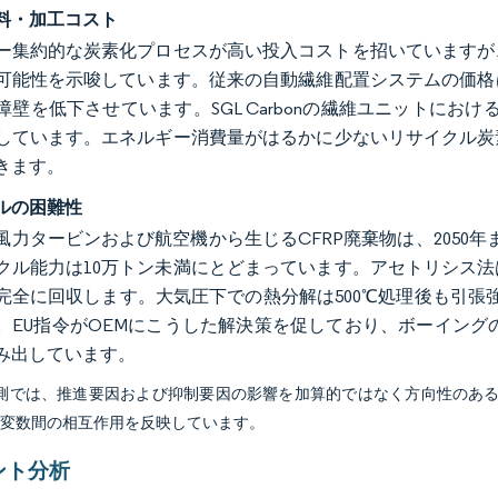
料・加工コスト
ー集約的な炭素化プロセスが高い投入コストを招いていますが
可能性を示唆しています。従来の自動繊維配置システムの価格は
障壁を低下させています。SGL Carbonの繊維ユニットにおけ
しています。エネルギー消費量がはるかに少ないリサイクル炭
きます。
ルの困難性
風力タービンおよび航空機から生じるCFRP廃棄物は、2050年
クル能力は10万トン未満にとどまっています。アセトリシス
完全に回収します。大気圧下での熱分解は500℃処理後も引張強
。EU指令がOEMにこうした解決策を促しており、ボーイング
み出しています。
予測では、推進要因および抑制要因の影響を加算的ではなく方向性のあ
び変数間の相互作用を反映しています。
ント分析