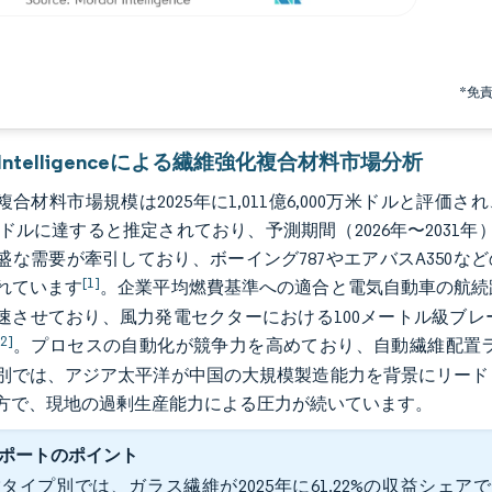
*免
r Intelligenceによる繊維強化複合材料市場分析
合材料市場規模は2025年に1,011億6,000万米ドルと評価され、20
万米ドルに達すると推定されており、予測期間（2026年〜2031
盛な需要が牽引しており、ボーイング787やエアバスA350な
[1]
れています
。企業平均燃費基準への適合と電気自動車の航続
速させており、風力発電セクターにおける100メートル級ブ
[2]
。プロセスの自動化が競争力を高めており、自動繊維配置
別では、アジア太平洋が中国の大規模製造能力を背景にリード
方で、現地の過剰生産能力による圧力が続いています。
ポートのポイント
タイプ別では、ガラス繊維が2025年に61.22%の収益シェ