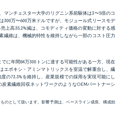
、マンチェスター大学のリグニン系前駆体は3〜5倍のコ
300万〜600万米ドルですが、モジュール式リースモデ
る売上高35.2%減は、コモディティ価格の変動に対する感
素繊維は、機械的特性を維持しながら一部のコスト圧力
までに年間84万300トンに達する可能性がある一方、現在
法はエポキシ・アミンマトリックスを室温で解重合し、繊
度の73.3%を維持し、産業規模での採用を実現可能にし
の炭素繊維回収ネットワークのようなOEMパートナーシ
るものとして扱います。影響予測は、ベースライン成長、構成効