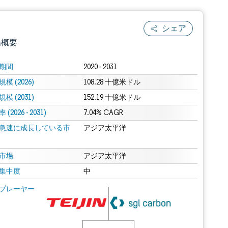
シェア
場概要
期間
2020 - 2031
模 (2026)
108.28 十億米ドル
模 (2031)
152.19 十億米ドル
(2026 - 2031)
7.04% CAGR
急速に成長している市
アジア太平洋
.0の表示が必要です。
市場
アジア太平洋
集中度
中
 Mordor Intelligence。再利用にはCC BY 4.0の表示が必要です。
プレーヤー