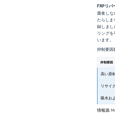
FRPリ
腐食しな
たらしま
録しまし
リングを
います。
抑制要因
抑制要因
高い原
リサイ
吸水お
情報源: Mord