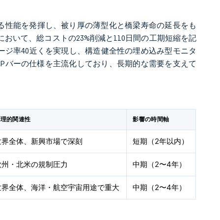
回る性能を発揮し、被り厚の薄型化と橋梁寿命の延長をも
おいて、総コストの23%削減と110日間の工期短縮を記
はゲージ率40近くを実現し、構造健全性の埋め込み型モニタ
RPバーの仕様を主流化しており、長期的な需要を支えて
地理的関連性
影響の時間軸
世界全体、新興市場で深刻
短期（2年以内）
欧州・北米の規制圧力
中期（2〜4年）
世界全体、海洋・航空宇宙用途で重大
中期（2〜4年）