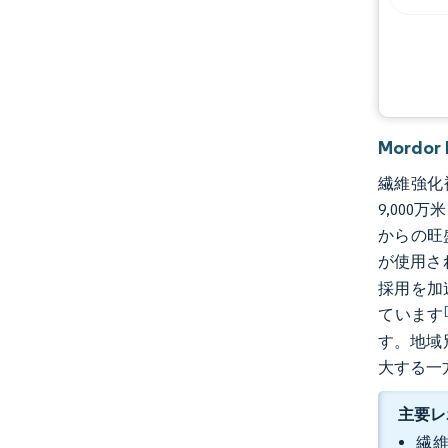
業界の動向
Mordo
繊維強化複
9,000
からの旺
が使用さ
採用を加
ています
す。地域
大する一
主要レ
繊維