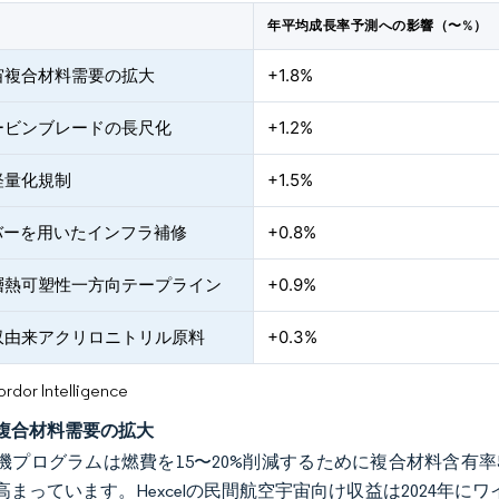
年平均成長率予測への影響（〜%）
宙複合材料需要の拡大
+1.8%
ービンブレードの長尺化
+1.2%
軽量化規制
+1.5%
リバーを用いたインフラ補修
+0.8%
層熱可塑性一方向テープライン
+0.9%
収由来アクリロニトリル原料
+0.3%
or Intelligence
複合材料需要の拡大
機プログラムは燃費を15〜20%削減するために複合材料含有
高まっています。Hexcelの民間航空宇宙向け収益は2024年に