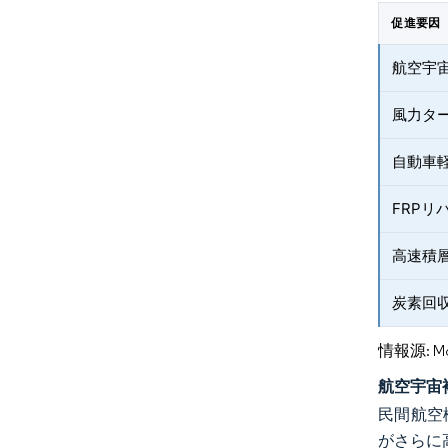
促進要因
航空宇
風力タ
自動車
FRP
高速積
炭素回
情報源: Mord
航空宇宙
民間航空
がさらに