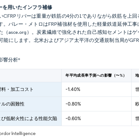
バーを用いたインフラ補修
いCFRPリバーは重量が鉄筋の4分の1でありながら鉄筋を上
す。バレー・メトロはFRP補強材を使用した軽量鉄道延伸工事に
た（asce.org）。炭素繊維で強化された自己感知セメント
可能にします。北米およびアジア太平洋の交通規制当局がGF
影響分析
*
年平均成長率予測への影響（〜%）
材料・加工コスト
-1.40%
クルの困難性
-0.80%
よび低耐火性による性能欠陥
-0.60%
or Intelligence