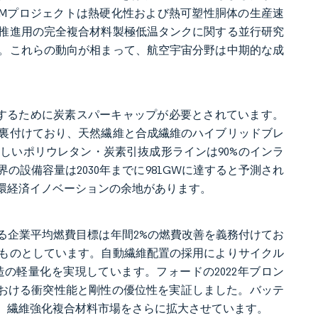
CAMプロジェクトは熱硬化性および熱可塑性胴体の生産速
推進用の完全複合材料製極低温タンクに関する並行研究
。これらの動向が相まって、航空宇宙分野は中期的な成
持するために炭素スパーキャップが必要とされています。
裏付けており、天然繊維と合成繊維のハイブリッドブレ
しいポリウレタン・炭素引抜成形ラインは90%のインラ
設備容量は2030年までに981GWに達すると予測され
環経済イノベーションの余地があります。
行する企業平均燃費目標は年間2%の燃費改善を義務付けてお
ものとしています。自動繊維配置の採用によりサイクル
の軽量化を実現しています。フォードの2022年ブロン
おける衝突性能と剛性の優位性を実証しました。バッテ
、繊維強化複合材料市場をさらに拡大させています。