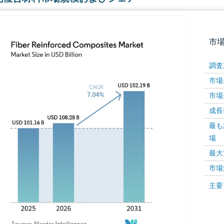
市
調査
市場規
市場規
成長率 
最も
場
画像 © Mordor Intelligence。再利用にはCC BY 4
最大
市場
画像 ©
主要