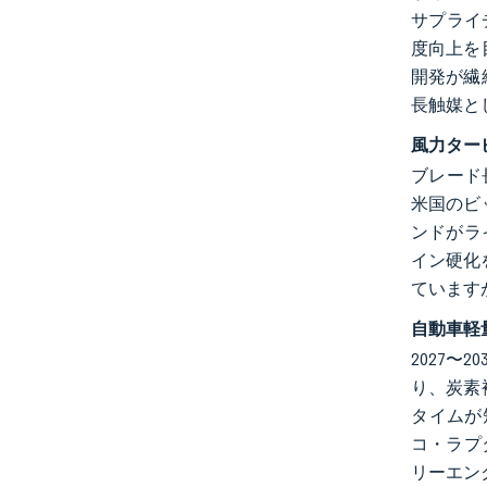
サプライ
度向上を
開発が繊
長触媒と
風力ター
ブレード
米国のビ
ンドがラ
イン硬化
ています
自動車軽
2027
り、炭素
タイムが
コ・ラプ
リーエン