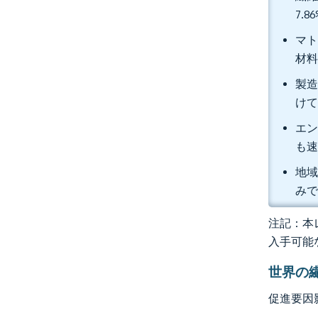
7.
マト
材料
製造
けて
エン
も
地域
み
注記：本レ
入手可能
世界の
促進要因