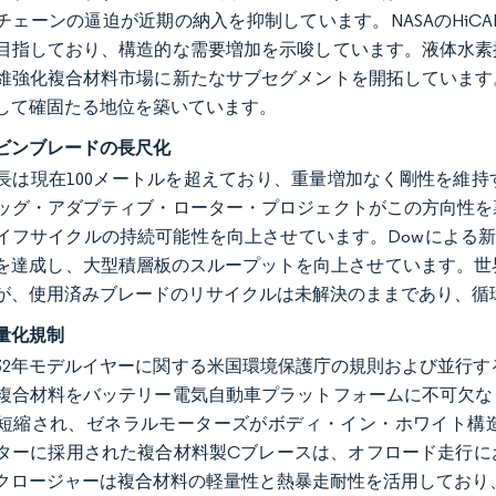
チェーンの逼迫が近期の納入を抑制しています。NASAのHi
目指しており、構造的な需要増加を示唆しています。液体水素
維強化複合材料市場に新たなサブセグメントを開拓しています
して確固たる地位を築いています。
ビンブレードの長尺化
長は現在100メートルを超えており、重量増加なく剛性を維
ッグ・アダプティブ・ローター・プロジェクトがこの方向性を
イフサイクルの持続可能性を向上させています。Dowによる新
を達成し、大型積層板のスループットを向上させています。世界の
が、使用済みブレードのリサイクルは未解決のままであり、循
量化規制
〜2032年モデルイヤーに関する米国環境保護庁の規則および並
複合材料をバッテリー電気自動車プラットフォームに不可欠な
短縮され、ゼネラルモーターズがボディ・イン・ホワイト構造
ターに採用された複合材料製Cブレースは、オフロード走行に
クロージャーは複合材料の軽量性と熱暴走耐性を活用しており