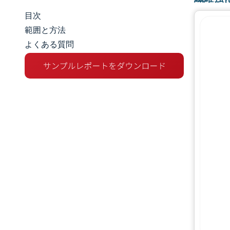
目次
市場規模とシェア
範囲と方法
よくある質問
市場分析
トレンドとインサイト
セグメント分析
地理分析
バリューチェーン分析
競争環境
主要プレーヤー
機会と展望