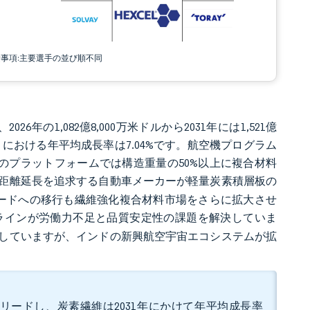
責事項:主要選手の並び順不同
26年の1,082億8,000万米ドルから2031年には1,521億
年）における年平均成長率は7.04%です。航空機プログラム
どのプラットフォームでは構造重量の50%以上に複合材料
距離延長を追求する自動車メーカーが軽量炭素積層板の
レードへの移行も繊維強化複合材料市場をさらに拡大させ
ラインが労働力不足と品質安定性の課題を解決していま
していますが、インドの新興航空宇宙エコシステムが拡
アでリードし、炭素繊維は2031年にかけて年平均成長率