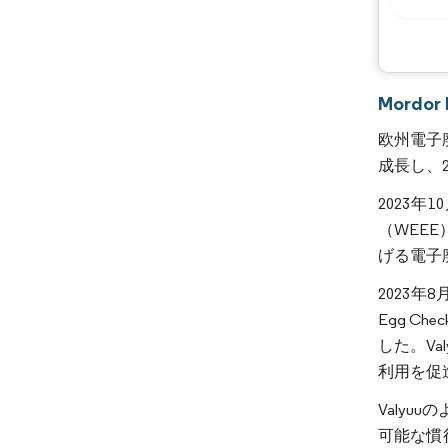
Mordo
欧州電子廃
成長し、2
2023
（WEE
げる電子
2023年8月
Egg C
した。V
利用を促
Valy
可能な慣