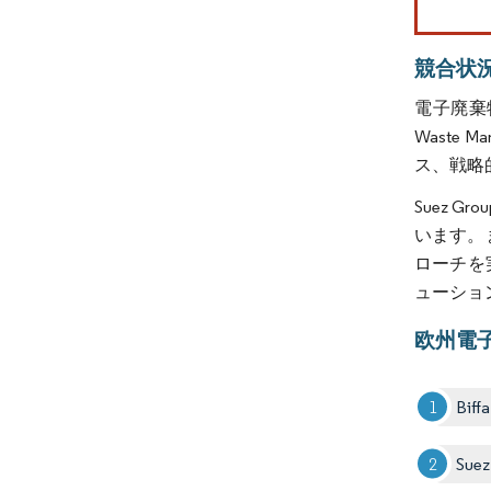
競合状
電子廃棄物管
Waste
ス、戦略
Suez 
います。
ローチを
ューショ
欧州電
Biff
Suez