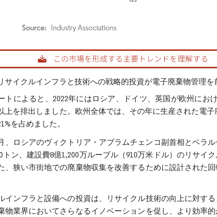
rdor Intelligence。再利用にはCC BY 4.0の表示が必要です。
リサイクルインフラと技術への戦略的投資が電子廃棄物管理を
ートによると、2022年にはロシア、ドイツ、英国が欧州にお
以上を排出しました。欧州全体では、その年に生産された電子廃棄
21%を占めました。
年12月、ロシアのヴィクトリア・アブラムチェンコ副首相とベ
,000トン、建設費8億1,200万ルーブル（910万米ドル）の
た、狭い市街地での廃棄物収集を改善するために設計された回
。
ルインフラと設備への投資は、リサイクル技術の向上に対する
棄物業界においてさらなるイノベーションを促し、より効率的