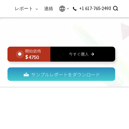
レポート
連絡
+1 617-765-2493
4750