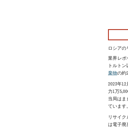
画像 © Mo
ロシアの
業界レポ
トルトン
棄物
の約
2023
力1万5
当局はま
ています
リサイク
は電子廃