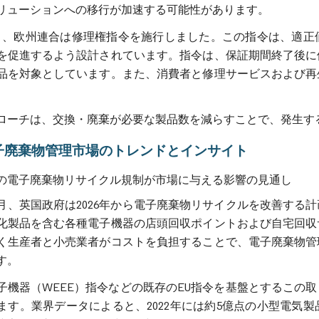
リューションへの移行が加速する可能性があります。
年5月、欧州連合は修理権指令を施行しました。この指令は、適
を促進するよう設計されています。指令は、保証期間終了後に
品を対象としています。また、消費者と修理サービスおよび再
ローチは、交換・廃棄が必要な製品数を減らすことで、発生す
子廃棄物管理市場のトレンドとインサイト
の電子廃棄物リサイクル規制が市場に与える影響の見通し
年12月、英国政府は2026年から電子廃棄物リサイクルを改善
化製品を含む各種電子機器の店頭回収ポイントおよび自宅回収
く生産者と小売業者がコストを負担することで、電子廃棄物管
す。
子機器（WEEE）指令などの既存のEU指令を基盤とするこの
ます。業界データによると、2022年には約5億点の小型電気