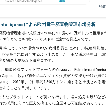
*免
画像 © Mordor Intelligence。再利用にはCC BY 4.0の表示が必要です。
r Intelligenceによる欧州電子廃棄物管理市場分析
棄物管理市場の規模は2025年に300億3,300万米ドルと推定され、
030年までに387億5,000万米ドルに達する見込みです。
年10月時点で、27の環境NGOが欧州委員会に対し、持続可
E）指令を早急に改訂するよう求めました。主な懸念事項は、
廃棄物の大規模な不法廃棄です。
、循環経済プラットフォームのValyuuは、Rubio Impact Venturesお
heck Capital、および複数のエンジェル投資家の支援を受け
alyuuは、2030年までに年間7,500万トンに達すると予測
進することを目指しています。
uuのようなプラットフォームが勢いを増す中、埋立処分や焼却
行の採用に向けた圧力の高まりに直面する可能性があります。