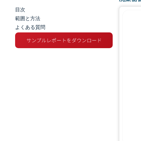
目次
市場規模とシェア
範囲と方法
よくある質問
市場分析
トレンドとインサイト
セグメント分析
地理分析
競争環境
主要プレーヤー
業界の動向