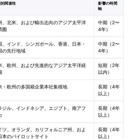
理的関連性
影響の時間
軸
州、北米、および輸出志向のアジア太平洋
中期（2〜
済圏
4年）
国、インド、シンガポール、香港、日本・
中期（2〜
国の先行地域
4年）
米、欧州、および先進的なアジア太平洋経
短期（2年
圏
以内）
米・欧州の多国籍企業本社集積地
長期（4年
以上）
ラジル、インドネシア、エジプト、南アフ
長期（4年
カ
以上）
イツ、オランダ、カリフォルニア州、およ
長期（4年
日本のパイロットサイト
以上）