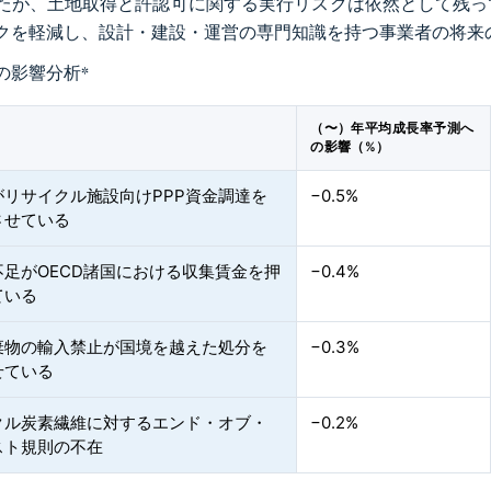
たが、土地取得と許認可に関する実行リスクは依然として残っ
クを軽減し、設計・建設・運営の専門知識を持つ事業者の将来
の影響分析
*
（〜）年平均成長率予測へ
の影響（%）
がリサイクル施設向けPPP資金調達を
−0.5%
させている
不足がOECD諸国における収集賃金を押
−0.4%
ている
棄物の輸入禁止が国境を越えた処分を
−0.3%
せている
クル炭素繊維に対するエンド・オブ・
−0.2%
スト規則の不在