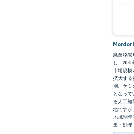
Mordo
廃棄物管理
し、20
市場規模
拡大する
別、ケミ
となって
る人工知
地ですが
地域別年
集・処理