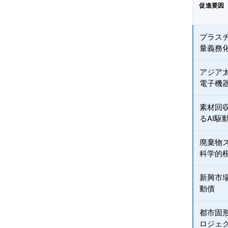
促進要因
プラス
量義務
アジア
電子機器
素材回
るAI駆
廃棄物
科学的
新興市
動債
都市固
ロジェ