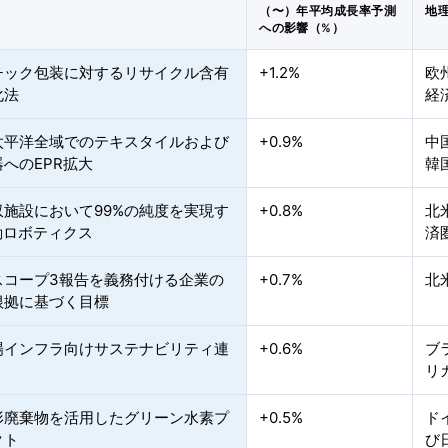
（〜）年平均成長率予測
地
への影響（%）
チック包装に対するリサイクル含有
+1.2%
欧
化法
経
太平洋全域でのテキスタイルおよび
+0.9%
中
へのEPR拡大
韓
収施設において99%の純度を実現す
+0.8%
北
動ロボティクス
済
スコープ3報告を義務付ける企業の
+0.7%
北
根拠に基づく目標
場インフラ向けサステナビリティ連
+0.6%
ブ
リ
形廃棄物を活用したグリーン水素プ
+0.5%
ド
クト
び