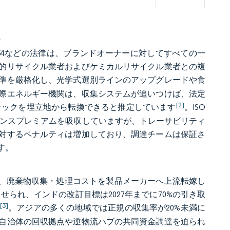
）
案54などの法律は、ブランドオーナーに対してすべての一
的リサイクル業者およびケミカルリサイクル業者との複
準を厳格化し、光学式選別ラインのアップグレードや食
際エネルギー機関は、収集システムが追いつけば、法定
[2]
ラスチックを埋立地から転換できると推定しています
。ISO
ライアンスプレミアムを吸収していますが、トレーサビリティ
対するペナルティは増加しており、調達チームは保証さ
す。
拡大し、廃棄物収集・処理コストを製品メーカーへ上流転嫁し
せられ、インドの改訂目標は2027年までに70%の引き取
[3]
。アジアの多くの地域では正規の収集率が20%未満に
自治体の回収拠点や逆物流ハブの共同資金調達を迫られ