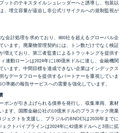
プットのテキスタイルシュレッダーへと誘導し、包装以
は、埋立容量が逼迫し非公式リサイクルへの規制監視が
。
な会計処理を求めており、800社を超えるグローバル企
ています。廃棄物管理契約には、トン数だけでなく検証
が増えており、第三者監査によるトラッキングを提供す
連動ローンは2024年に180億米ドルに達し、金融機関
ています。中間目標を達成できない企業はインデックス
明なデータフローを提供するパートナーを重視していま
SO準拠の報告サービスへの需要を強化しています。
債
ーポンが引き上げられる債券を発行し、収集車両、素材
います。国際金融公社の10億米ドルのプラスチック廃棄
ェクトを支援し、ブラジルのBNDESは2030年までに
ェクトパイプラインは2024年に42億米ドルへと3倍に拡