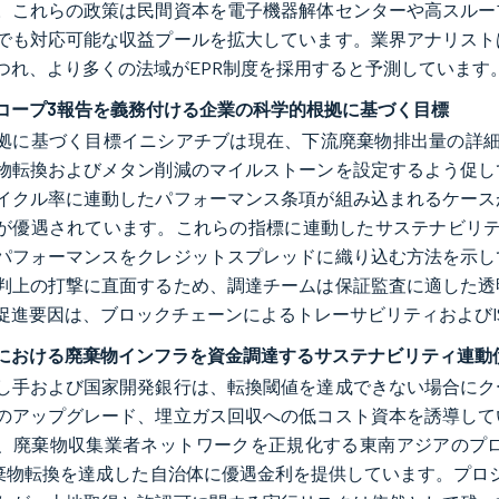
。これらの政策は民間資本を電子機器解体センターや高スルー
でも対応可能な収益プールを拡大しています。業界アナリスト
つれ、より多くの法域がEPR制度を採用すると予測しています
コープ3報告を義務付ける企業の科学的根拠に基づく目標
拠に基づく目標イニシアチブは現在、下流廃棄物排出量の詳細
物転換およびメタン削減のマイルストーンを設定するよう促し
イクル率に連動したパフォーマンス条項が組み込まれるケース
が優遇されています。これらの指標に連動したサステナビリティ
パフォーマンスをクレジットスプレッドに織り込む方法を示し
判上の打撃に直面するため、調達チームは保証監査に適した透
促進要因は、ブロックチェーンによるトレーサビリティおよびI
における廃棄物インフラを資金調達するサステナビリティ連動
し手および国家開発銀行は、転換閾値を達成できない場合にク
のアップグレード、埋立ガス回収への低コスト資本を誘導して
、廃棄物収集業者ネットワークを正規化する東南アジアのプロジ
廃棄物転換を達成した自治体に優遇金利を提供しています。プロジ