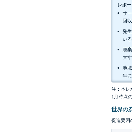
レポー
サー
回収
発生
い
廃棄
大
地域
年に
注：本レポ
1月時点
世界の
促進要因