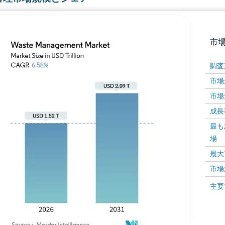
市
調査
市場規
市場規
成長率 
最も
場
画像 © Mordor Intelligence。再利用にはCC BY 4
最大
市場
画像 ©
主要