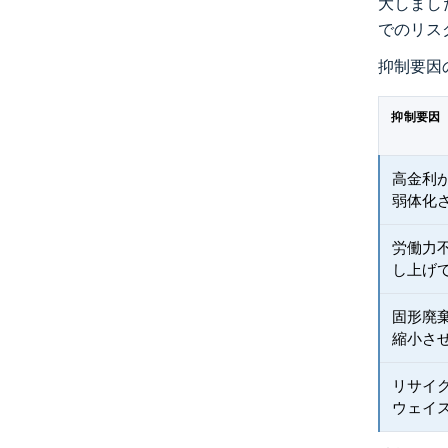
大しまし
でのリス
抑制要因
抑制要因
高金利
弱体化
労働力
し上げ
固形廃
縮小さ
リサイ
ウェイ