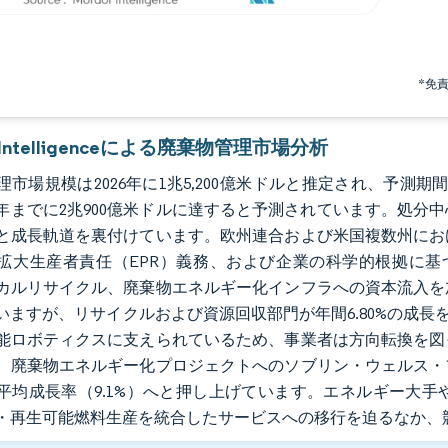
*免
r Intelligenceによる廃棄物管理市場分析
市場規模は2026年に1兆5,200億米ドルと推定され、予測期間（
31年までに2兆900億米ドルに達すると予測されています。処
と成長軌道を裏付けています。欧州連合および米国複数州にお
拡大生産者責任（EPR）義務、および企業の科学的根拠に基
カルリサイクル、廃棄物エネルギー化インフラへの資本流入を
いますが、リサイクルおよび資源回収部門が年間6.80%の成長
能ロボティクスに支えられているため、事業者は方向転換を図
、廃棄物エネルギー化プロジェクトへのソブリン・ウェルス・
平均成長率（9.1%）へと押し上げています。エネルギー大
・再生可能燃料生産を統合したサービスへの移行を迫るなか、