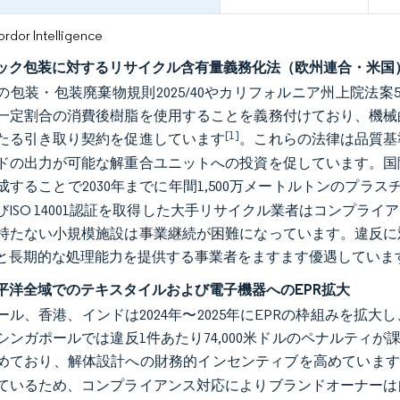
or Intelligence
ック包装に対するリサイクル含有量義務化法（欧州連合・米国
の包装・包装廃棄物規則2025/40やカリフォルニア州上院法
一定割合の消費後樹脂を使用することを義務付けており、機械
[1]
たる引き取り契約を促進しています
。これらの法律は品質基
ドの出力が可能な解重合ユニットへの投資を促しています。国
成することで2030年までに年間1,500万メートルトンのプ
およびISO 14001認証を取得した大手リサイクル業者はコンプ
持たない小規模施設は事業継続が困難になっています。違反に
と長期的な処理能力を提供する事業者をますます優遇していま
平洋全域でのテキスタイルおよび電子機器へのEPR拡大
ール、香港、インドは2024年〜2025年にEPRの枠組みを
シンガポールでは違反1件あたり74,000米ドルのペナルティが課
めており、解体設計への財務的インセンティブを高めています
ているため、コンプライアンス対応によりブランドオーナーは