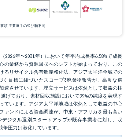
責事項:主要選手の並び順不同
2026年〜2031年）において年平均成長率6.58%で成長
分中心の業務から資源回収へのシフトが始まっており、この
けるリサイクル含有量義務化法、アジア太平洋全域での
づく目標に紐づいたスコープ3廃棄物報告が、高度な選
加速させています。埋立サービスは依然として収益の柱
を遂げており、素材回収施設において99%の純度を実現す
っています。アジア太平洋地域は依然として収益の中心
ファンドによる資金調達が、中東・アフリカを最も高い
手やデジタル選別スタートアップが既存事業者に対し、収
競争圧力は激化しています。