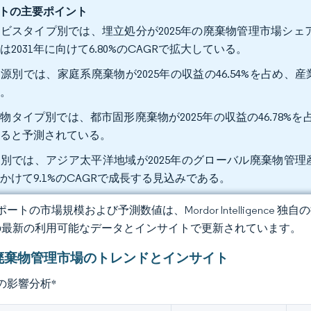
トの主要ポイント
ビスタイプ別では、埋立処分が2025年の廃棄物管理市場シェア
は2031年に向けて6.80%のCAGRで拡大している。
源別では、家庭系廃棄物が2025年の収益の46.54%を占め、産業
る。
物タイプ別では、都市固形廃棄物が2025年の収益の46.78%を占
すると予測されている。
別では、アジア太平洋地域が2025年のグローバル廃棄物管理産
かけて9.1%のCAGRで成長する見込みである。
ートの市場規模および予測数値は、Mordor Intelligence
の最新の利用可能なデータとインサイトで更新されています。
廃棄物管理市場のトレンドとインサイト
の影響分析
*