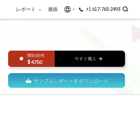
レポート
連絡
+1 617-765-2493
4750