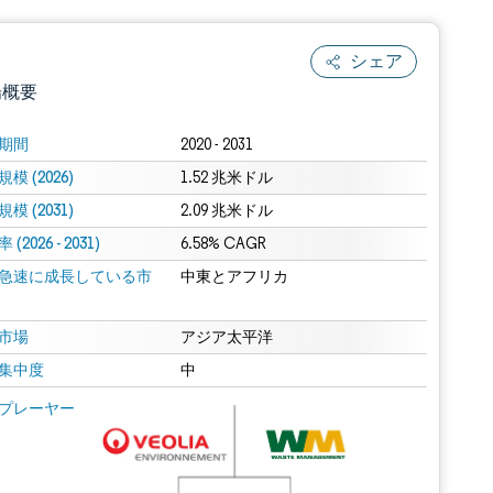
シェア
場概要
期間
2020 - 2031
模 (2026)
1.52 兆米ドル
模 (2031)
2.09 兆米ドル
(2026 - 2031)
6.58% CAGR
急速に成長している市
中東とアフリカ
.0の表示が必要です。
市場
アジア太平洋
集中度
中
 Mordor Intelligence。再利用にはCC BY 4.0の表示が必要です。
プレーヤー