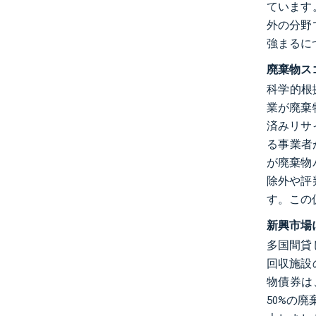
ています
外の分野
強まるに
廃棄物ス
科学的根
業が廃棄
済みリサ
る事業者
が廃棄物
除外や評
す。この
新興市場
多国間貸
回収施設
物債券は
50%の