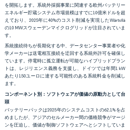
を開拓します。系統外採掘事業に関連する欧州バッテリー
エネルギー貯蔵システム市場規模はすでに10億米ドルを超
えており、2025年に40%のコスト削減を実現したWärtsilä
の10 MWスウェーデンマイクログリッドが注目されていま
す。
系統接続待ちが長期化する中、データセンター事業者や化
学メーカーは送電相互接続を迂回する系統外許可を確保し
ています。停電時に孤立運転が可能なハイブリッドプラン
トは、レジリエンス義務を支援し、ドイツでは年間1 kW
あたり150ユーロに達する可能性のある系統料金を削減し
ます。
コンポーネント別：ソフトウェアが価値の原動力として台
頭
バッテリーパックは2025年のシステムコストの62.1%を占
めましたが、アジアのセルメーカー間の価格競争がマージ
ンを圧迫し、価値が制御ソフトウェアへとシフトしていま