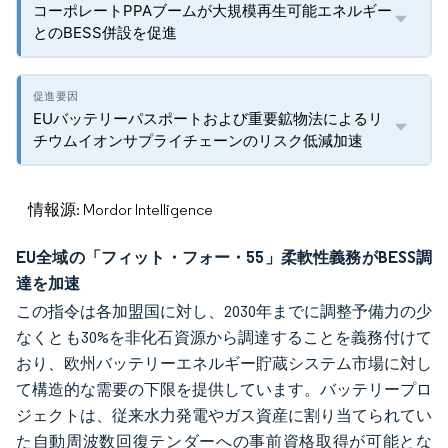
コーポレートPPAブームが大規模再生可能エネルギー
とのBESS併設を促進
EUバッテリーパスポートおよび重要鉱物法によるリ
チウムイオンサプライチェーンのリスク低減加速
情報源: Mordor Intelligence
EU全域の「フィット・フォー・55」柔軟性義務がBESS調
達を加速
この指令は各加盟国に対し、2030年までに調整予備力の少
なくとも30%を非化石資源から調達することを義務付けて
おり、欧州バッテリーエネルギー貯蔵システム市場に対し
て構造的な需要の下限を提供しています。バッテリープロ
ジェクトは、従来水力発電やガス資産に割り当てられてい
た自動周波数回復テンダーへの事前資格取得が可能とな