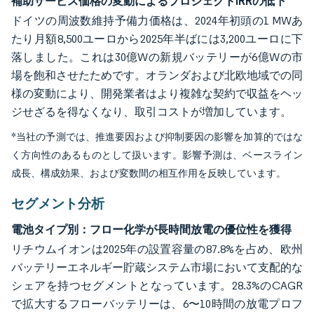
補助サービス価格の変動によるプロジェクトIRRの低下
ドイツの周波数維持予備力価格は、2024年初頭の1 MWあ
たり月額8,500ユーロから2025年半ばには3,200ユーロに下
落しました。これは30億Wの新規バッテリーが6億Wの市
場を飽和させたためです。オランダおよび北欧地域での同
様の変動により、開発業者はより複雑な契約で収益をヘッ
ジせざるを得なくなり、取引コストが増加しています。
*当社の予測では、推進要因および抑制要因の影響を加算的ではな
く方向性のあるものとして扱います。影響予測は、ベースライン
成長、構成効果、および変数間の相互作用を反映しています。
セグメント分析
電池タイプ別：フロー化学が長時間放電の優位性を獲得
リチウムイオンは2025年の設置容量の87.8%を占め、欧州
バッテリーエネルギー貯蔵システム市場において支配的な
シェアを持つセグメントとなっています。28.3%のCAGR
で拡大するフローバッテリーは、6〜10時間の放電プロフ