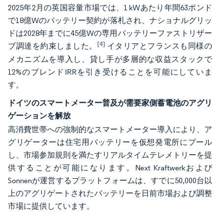
2025年2月の英国容量市場では、1 kWあたり年間63ポンド
で18億Wのバッテリー契約が落札され、ナショナルグリッ
ドは2028年までに45億Wの専用バッテリーファストリザー
[4]
ブ調達を約束しました。
イタリアとフランスも同様の
メカニズムを導入し、貸し手が多層的な収益スタックで
12%のブレンドIRRを引き受けることを可能にしていま
す。
ドイツのスマートメーター普及が需要家側蓄電池のアグリ
ゲーションを解放
高消費世帯への強制的なスマートメーター導入により、ア
グリゲーターは住宅用バッテリーを仮想発電所にプール
し、市場参加規則を満たすリアルタイムテレメトリーを提
供することが可能になります。Next Kraftwerkおよび
Sonnenが運営するプラットフォームは、すでに50,000台以
上のアグリゲートされたバッテリーを日前市場および調整
市場に提供しています。