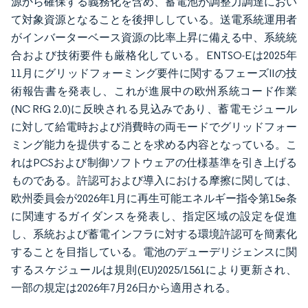
源から確保する義務化を含め、蓄電池が調整力調達におい
て対象資源となることを後押ししている。送電系統運用者
がインバーターベース資源の比率上昇に備える中、系統統
合および技術要件も厳格化している。ENTSO-Eは2025年
11月にグリッドフォーミング要件に関するフェーズIIの技
術報告書を発表し、これが進展中の欧州系統コード作業
(NC RfG 2.0)に反映される見込みであり、蓄電モジュール
に対して給電時および消費時の両モードでグリッドフォー
ミング能力を提供することを求める内容となっている。こ
れはPCSおよび制御ソフトウェアの仕様基準を引き上げる
ものである。許認可および導入における摩擦に関しては、
欧州委員会が2026年1月に再生可能エネルギー指令第15e条
に関連するガイダンスを発表し、指定区域の設定を促進
し、系統および蓄電インフラに対する環境許認可を簡素化
することを目指している。電池のデューデリジェンスに関
するスケジュールは規則(EU)2025/1561により更新され、
一部の規定は2026年7月26日から適用される。