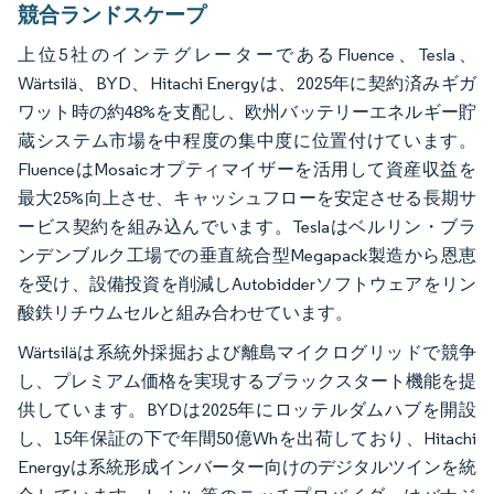
競合ランドスケープ
上位5社のインテグレーターであるFluence、Tesla、
Wärtsilä、BYD、Hitachi Energyは、2025年に契約済みギガ
ワット時の約48%を支配し、欧州バッテリーエネルギー貯
蔵システム市場を中程度の集中度に位置付けています。
FluenceはMosaicオプティマイザーを活用して資産収益を
最大25%向上させ、キャッシュフローを安定させる長期サ
ービス契約を組み込んでいます。Teslaはベルリン・ブラ
ンデンブルク工場での垂直統合型Megapack製造から恩恵
を受け、設備投資を削減しAutobidderソフトウェアをリン
酸鉄リチウムセルと組み合わせています。
Wärtsiläは系統外採掘および離島マイクログリッドで競争
し、プレミアム価格を実現するブラックスタート機能を提
供しています。BYDは2025年にロッテルダムハブを開設
し、15年保証の下で年間50億Whを出荷しており、Hitachi
Energyは系統形成インバーター向けのデジタルツインを統