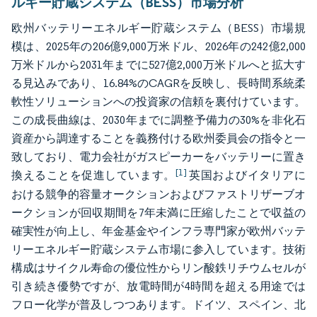
ルギー貯蔵システム（BESS）市場分析
欧州バッテリーエネルギー貯蔵システム（BESS）市場規
模は、2025年の206億9,000万米ドル、2026年の242億2,000
万米ドルから2031年までに527億2,000万米ドルへと拡大す
る見込みであり、16.84%のCAGRを反映し、長時間系統柔
軟性ソリューションへの投資家の信頼を裏付けています。
この成長曲線は、2030年までに調整予備力の30%を非化石
資産から調達することを義務付ける欧州委員会の指令と一
致しており、電力会社がガスピーカーをバッテリーに置き
[1]
換えることを促進しています。
英国およびイタリアに
おける競争的容量オークションおよびファストリザーブオ
ークションが回収期間を7年未満に圧縮したことで収益の
確実性が向上し、年金基金やインフラ専門家が欧州バッテ
リーエネルギー貯蔵システム市場に参入しています。技術
構成はサイクル寿命の優位性からリン酸鉄リチウムセルが
引き続き優勢ですが、放電時間が4時間を超える用途では
フロー化学が普及しつつあります。ドイツ、スペイン、北