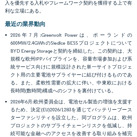
入を優先する入札やフレームワーク契約を獲得する上で有
利な立場にある。
最近の業界動向
2026年7月:Greenvolt Powerは、ポーランドの
600MW/2.4GWhのSiedlce BESSプロジェクトについて
BYD Energy Storageと契約を締結した。この契約は、大
規模な欧州IPPパイプラインを、容量市場参加および系
統サービス向けに規模設計された単一サイトプロジェ
クト用の主要電池サプライヤーに結び付けるものであ
る。また、柔軟性需要の拡大に伴い、中東欧における
長時間(数時間)構成へのシフトを裏付けている。
2026年6月:欧州委員会は、電池セル製造の増強を支援す
るため、決定(EU)2026/1283を通じてバッテリーブース
ターファシリティを設立した。同プログラムは、欧州
プロジェクトのサプライチェーンリスクを低減し、持
続可能な金融へのアクセスを改善する取り組みを補完