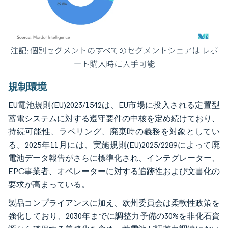
画像 © Mordor Intelligence。再利用にはCC BY 4.0の表示が必要です。
規制環境
EU電池規則(EU)2023/1542は、EU市場に投入される定置型
蓄電システムに対する遵守要件の中核を定め続けており、
持続可能性、ラベリング、廃棄時の義務を対象としてい
る。2025年11月には、実施規則(EU)2025/2289によって廃
電池データ報告がさらに標準化され、インテグレーター、
EPC事業者、オペレーターに対する追跡性および文書化の
要求が高まっている。
製品コンプライアンスに加え、欧州委員会は柔軟性政策を
強化しており、2030年までに調整力予備の30%を非化石資