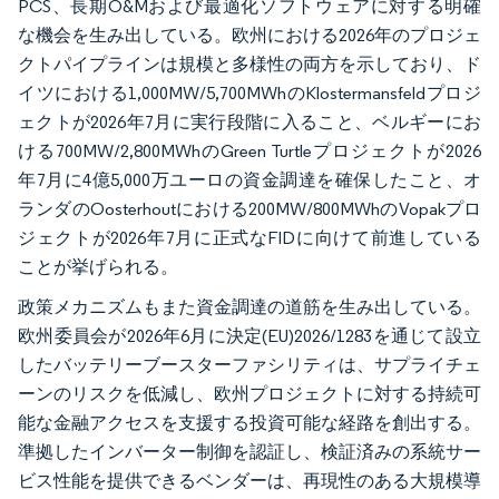
PCS、長期O&Mおよび最適化ソフトウェアに対する明確
な機会を生み出している。欧州における2026年のプロジェ
クトパイプラインは規模と多様性の両方を示しており、ド
イツにおける1,000MW/5,700MWhのKlostermansfeldプロジ
ェクトが2026年7月に実行段階に入ること、ベルギーにお
ける700MW/2,800MWhのGreen Turtleプロジェクトが2026
年7月に4億5,000万ユーロの資金調達を確保したこと、オ
ランダのOosterhoutにおける200MW/800MWhのVopakプロ
ジェクトが2026年7月に正式なFIDに向けて前進している
ことが挙げられる。
政策メカニズムもまた資金調達の道筋を生み出している。
欧州委員会が2026年6月に決定(EU)2026/1283を通じて設立
したバッテリーブースターファシリティは、サプライチェ
ーンのリスクを低減し、欧州プロジェクトに対する持続可
能な金融アクセスを支援する投資可能な経路を創出する。
準拠したインバーター制御を認証し、検証済みの系統サー
ビス性能を提供できるベンダーは、再現性のある大規模導