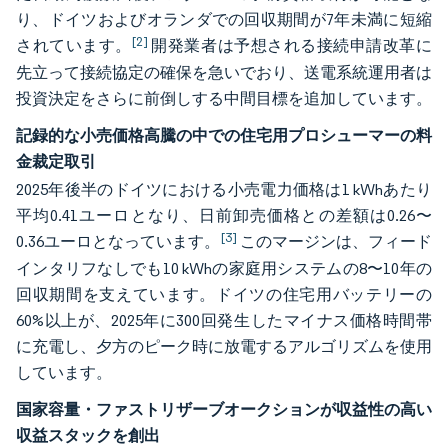
り、ドイツおよびオランダでの回収期間が7年未満に短縮
[2]
されています。
開発業者は予想される接続申請改革に
先立って接続協定の確保を急いでおり、送電系統運用者は
投資決定をさらに前倒しする中間目標を追加しています。
記録的な小売価格高騰の中での住宅用プロシューマーの料
金裁定取引
2025年後半のドイツにおける小売電力価格は1 kWhあたり
平均0.41ユーロとなり、日前卸売価格との差額は0.26〜
[3]
0.36ユーロとなっています。
このマージンは、フィード
インタリフなしでも10 kWhの家庭用システムの8〜10年の
回収期間を支えています。ドイツの住宅用バッテリーの
60%以上が、2025年に300回発生したマイナス価格時間帯
に充電し、夕方のピーク時に放電するアルゴリズムを使用
しています。
国家容量・ファストリザーブオークションが収益性の高い
収益スタックを創出