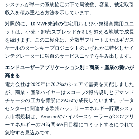
システムが単一の系統協定の下で周波数、容量、裁定取引
収入を積み重ねる方法を示しています。
対照的に、10 MWh未満の住宅用および小規模商業用ユニ
ットは、小売・卸売スプレッドが3:1を超える地域で成長
を続けます。この二極化は、分散型フリートまたはギガス
ケールのターンキープロジェクトのいずれかに特化したイ
ンテグレーターに独自のサービスニッチを生み出します。
エンドユーザーアプリケーション別：商業・産業の勢いが
高まる
電力会社は2025年に70.7%のシェアで需要を支配しました
が、商業・産業バイヤーはスコープ2報告規則とデマンド
チャージの圧力を背景に29.5%で成長しています。データ
センターに関連する欧州バッテリーエネルギー貯蔵システ
ム市場規模は、AmazonやハイパースケーラーがCO2フリ
ーエネルギーの24時間365日目標にコミットするにつれて
急増する見込みです。