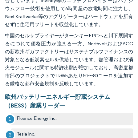
合しています。Invinity等のニッチプロバイダーはバナジ
ウムフロー技術を使用して6時間超の放電時間に注力し、
Next Kraftwerke等のアグリゲーターはハードウェアを所有
せずに住宅用フリートを収益化しています。
中国のセルサプライヤーがターンキーEPCへと川下展開す
るにつれて価格圧力が強まる一方、NorthvoltおよびACC
の新欧州ギガファクトリーはサステナブルファイナンスの
対象となる低炭素セルを供給しています。熱管理および消
火モジュールに関する特許出願が増加しており、高密度都
市部のプロジェクトで1 kWhあたり50〜80ユーロを追加す
る厳格な都市安全規制を反映しています。
欧州バッテリーエネルギー貯蔵システム
（BESS）産業リーダー
Fluence Energy Inc.
Tesla Inc.