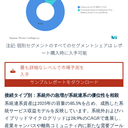
画像 © Mordor Intelligence。再利用にはCC BY 4.0の表示が必要です。
接続タイプ別：系統外の急増が系統連系の優位性を相殺
系統連系資産は2025年の容量の85.5%を占め、成熟した系
統サービス収益モデルを反映しています。系統外およびハ
イブリッドマイクログリッドは28.9%のCAGRで進展し、
産業キャンパスや離島コミュニティ内に新たな需要プール