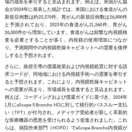
場の成長を牽引すると見込まれます。例えば、米国がん協
会が2024年に発表した統計では、米国における食道がんの
新規症例数は約22,370件、胃がんの新規症例数は26,890件
と予測されており、2023年の食道がん21,560件、胃がん
26,500件から増加しています。食道がんは頻繁な内視鏡検
査を必要とすることが多く、内視鏡の使用増加につなが
り、予測期間中の内視鏡乾燥キャビネットへの需要を後押
しすると予想されます。
さらに、政府主導の償還政策および内視鏡処置に対する請
求コードが、同地域における内視鏡手術への需要を牽引す
ると予想されます。これにより、内視鏡乾燥キャビネット
への需要が高まり、市場成長を促進すると見込まれます。
例えば、コーディングおよび償還ガイドに基づき、2024年
1月にaScope 5 Broncho HDに対して移行的パススルー支払
い（TPT）が付与され、メディケア受給者が新しく革新的
な医療機器の恩恵を受けられるよう促進されました。これ
らは、病院外来部門（HOPD）でaScope Broncho内視鏡が