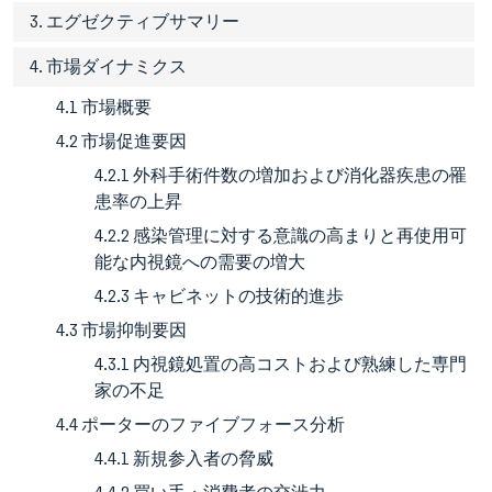
3. エグゼクティブサマリー
4. 市場ダイナミクス
4.1 市場概要
4.2 市場促進要因
4.2.1 外科手術件数の増加および消化器疾患の罹
患率の上昇
4.2.2 感染管理に対する意識の高まりと再使用可
能な内視鏡への需要の増大
4.2.3 キャビネットの技術的進歩
4.3 市場抑制要因
4.3.1 内視鏡処置の高コストおよび熟練した専門
家の不足
4.4 ポーターのファイブフォース分析
4.4.1 新規参入者の脅威