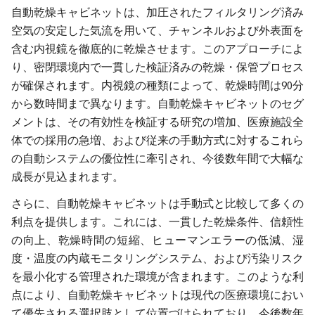
自動乾燥キャビネットは、加圧されたフィルタリング済み
空気の安定した気流を用いて、チャンネルおよび外表面を
含む内視鏡を徹底的に乾燥させます。このアプローチによ
り、密閉環境内で一貫した検証済みの乾燥・保管プロセス
が確保されます。内視鏡の種類によって、乾燥時間は90分
から数時間まで異なります。自動乾燥キャビネットのセグ
メントは、その有効性を検証する研究の増加、医療施設全
体での採用の急増、および従来の手動方式に対するこれら
の自動システムの優位性に牽引され、今後数年間で大幅な
成長が見込まれます。
さらに、自動乾燥キャビネットは手動式と比較して多くの
利点を提供します。これには、一貫した乾燥条件、信頼性
の向上、乾燥時間の短縮、ヒューマンエラーの低減、湿
度・温度の内蔵モニタリングシステム、および汚染リスク
を最小化する管理された環境が含まれます。このような利
点により、自動乾燥キャビネットは現代の医療環境におい
て優先される選択肢として位置づけられており、今後数年