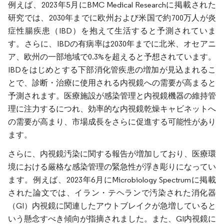
例えば、2023年5月にBMC Medical Researchに掲載された
研究では、2030年までに欧州および米国で約700万人が炎
症性腸疾患（IBD）を抱えて生活すると予測されていま
す。さらに、IBDの有病率は2030年までに北米、オセアニ
ア、欧州の一部地域で0.3%を超えると予想されています。
IBDをはじめとする下部消化管疾患の増加が見込まれるこ
とで、診断・治療に使用される内視鏡への需要が高まると
予測されます。医療施設が感染管理と内視鏡機器の維持管
理に注力するにつれ、効率的な内視鏡乾燥キャビネットへ
の需要が高まり、市場成長をさらに促進する可能性があり
ます。
さらに、内視鏡汚染に関する報告が増加しており、医療環
境における厳格な感染管理の緊急性が浮き彫りになってい
ます。例えば、2023年6月にMicrobiology Spectrumに掲載
された論文では、イラン・テヘランで汚染された消化器
（GI）内視鏡に関連したアウトブレイクが急増していると
いう懸念すべき傾向が指摘されました。また、GI内視鏡に