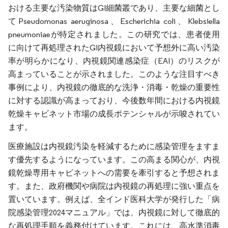
おける主要な汚染物質はGI細菌叢であり、主要な細菌とし
てPseudomonas aeruginosa、Escherichia coli、Klebsiella
pneumoniaeが特定されました。この研究では、患者使用
に向けて再処理されたGI内視鏡において予想外に高い汚染
率が明らかになり、内視鏡関連感染症（EAI）のリスクが
高まっていることが示されました。このような注目すべき
事例により、内視鏡の徹底的な洗浄・消毒・乾燥の重要性
に対する認識が高まっており、今後数年間における内視鏡
乾燥キャビネット市場の成長ポテンシャルが示唆されてい
ます。
医療施設は内視鏡汚染を軽減するために感染管理をますま
す優先するようになっています。この高まる関心が、内視
鏡乾燥専用キャビネットへの需要を牽引すると予想されま
す。また、政府機関や病院は内視鏡の再処理に強い重点を
置いています。例えば、全インド医科大学が発行した「病
院感染管理2024マニュアル」では、内視鏡に対して徹底的
な再処理手順を義務付けています。これには、高水準消毒