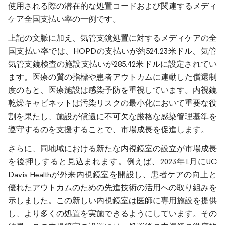
使用される際の潜在的な処置コードおよび関連するメディ
ケア全国支払い率の一例です。
上記の文脈に加え、気管支鏡処置に対するメディケアの全
国支払い率では、HOPDの支払いが約524.23米ドル、気管
気管支鏡検査の施設支払いが285.42米ドルに設定されてい
ます。医療の質の指標や患者アウトカムに連動した償還制
度のもと、医療施設は感染予防を重視しています。内視鏡
乾燥キャビネットは汚染リスクの最小化において重要な役
割を果たし、施設が償還に不可欠な厳格な感染管理基準を
遵守するのを支援することで、市場成長を促進します。
さらに、同地域における新たな内視鏡室の設立が市場成長
を後押しすると見込まれます。例えば、2023年1月にUC
Davis Healthが外来内視鏡室を開設し、患者ケアの向上と
優れたアウトカムのための先進技術の活用への取り組みを
示しました。この新しい内視鏡室は医師に専用施設を提供
し、より多くの処置を実施できるようにしています。その