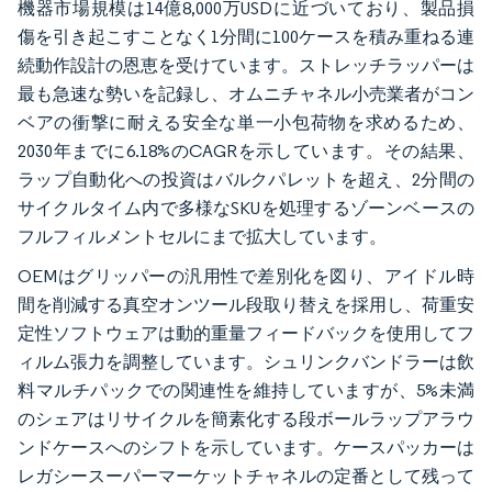
機器市場規模は14億8,000万USDに近づいており、製品損
傷を引き起こすことなく1分間に100ケースを積み重ねる連
続動作設計の恩恵を受けています。ストレッチラッパーは
最も急速な勢いを記録し、オムニチャネル小売業者がコン
ベアの衝撃に耐える安全な単一小包荷物を求めるため、
2030年までに6.18%のCAGRを示しています。その結果、
ラップ自動化への投資はバルクパレットを超え、2分間の
サイクルタイム内で多様なSKUを処理するゾーンベースの
フルフィルメントセルにまで拡大しています。
OEMはグリッパーの汎用性で差別化を図り、アイドル時
間を削減する真空オンツール段取り替えを採用し、荷重安
定性ソフトウェアは動的重量フィードバックを使用してフ
ィルム張力を調整しています。シュリンクバンドラーは飲
料マルチパックでの関連性を維持していますが、5%未満
のシェアはリサイクルを簡素化する段ボールラップアラウ
ンドケースへのシフトを示しています。ケースパッカーは
レガシースーパーマーケットチャネルの定番として残って