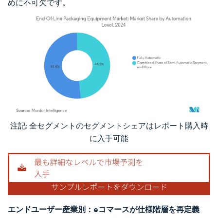
めに不可欠です。
注記: 全セグメントのセグメントシェアはレポート購入時
画像 © Mordor Intelligence。再利用にはCC BY 4.0の表示が必要です。
に入手可能
エンドユーザー産業別：eコマースが仕様階層を再定義