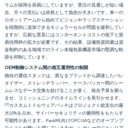
ラムが採用を容易にしていますが、受注の見通しが短い場
合、月々の支払いは依然として負担が大きいです。単一の
ロボットアームから始めてビジョンやラップステーション
を段階的に追加できるモジュラーセルが問題を緩和してい
ますが、広範な普及にはコンポーネントコストの低下と貿
易信用枠の拡大が必要です。その結果、設備投資回避は資
金制約のある地域でのライン末端包装機器市場の堅調な軌
跡を抑制しています。
OEM制御システム間の相互運用性の制限
独自の通信スタックは、異なるブランドから調達したパレ
タイザー、ストレッチラッパー、ケースパッカー間のシー
ムレスなデータ交換を妨げることが多く、統合予算を膨ら
ませ、コミッショニングのタイムラインを長引かせます。
[3]
カスタムミドルウェアパッチはプロジェクト総支出の最
大10%を占め、サイバーセキュリティの脆弱性をもたらす
可能性があります。PackML向けOPC UAなどのオープンプ
ロトコルが勢いを増していますが、レガシーPLCとシリア