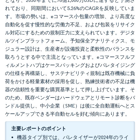
となり、2030年までに76億1,000万USDに達すると予測さ
れており、同期間において5.26%のCAGRを反映していま
す。市場の勢いは、eコマース小包量の増加、より高度な
自動化を促す慢性的な労働力不足、および包装をリサイク
ル対応にするための規制圧力に支えられています。デジタ
ルツインプラットフォーム、予知保全アナリティクス、モ
ジュラー設計は、生産者が設備投資と柔軟性のバランスを
取ろうとする中で主流となっています。eコマースフルフ
ィルメントハブはケースパッキングおよびパレタイジング
の仕様を再構築し、サステナビリティ規制は既存機械に負
荷をかける軽量素材の採用を促し、熟練技術者の不足は機
器の信頼性を重要な購買基準として押し上げています。そ
のため、既存ベンダーはハードウェアとリモート診断をバ
ンドル提供し、中小企業（SME）は後に全自動運転へとス
ケールアップできる半自動セルを好む傾向にあります。
主要レポートのポイント
機器タイプ別では、パレタイザーが2024年のライ