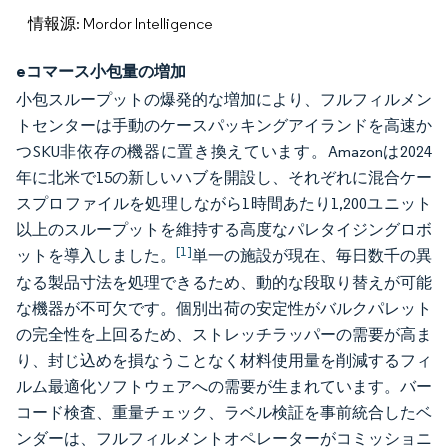
情報源: Mordor Intelligence
eコマース小包量の増加
小包スループットの爆発的な増加により、フルフィルメン
トセンターは手動のケースパッキングアイランドを高速か
つSKU非依存の機器に置き換えています。Amazonは2024
年に北米で15の新しいハブを開設し、それぞれに混合ケー
スプロファイルを処理しながら1時間あたり1,200ユニット
以上のスループットを維持する高度なパレタイジングロボ
[1]
ットを導入しました。
単一の施設が現在、毎日数千の異
なる製品寸法を処理できるため、動的な段取り替えが可能
な機器が不可欠です。個別出荷の安定性がバルクパレット
の完全性を上回るため、ストレッチラッパーの需要が高ま
り、封じ込めを損なうことなく材料使用量を削減するフィ
ルム最適化ソフトウェアへの需要が生まれています。バー
コード検査、重量チェック、ラベル検証を事前統合したベ
ンダーは、フルフィルメントオペレーターがコミッショニ