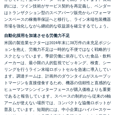
的には、ツイン技術がサービス契約を再定義し、ベンダー
はトランザクション型のスペアパーツ販売からパフォーマ
ンスベースの稼働率保証へと移行し、ライン末端包装機器
市場を強化しながら継続的な収益源を確立するでしょう。
自動化採用を加速させる労働力不足
米国の製造業セクターは2024年末に38万件の未充足ポジシ
ョンを抱え、労働力不足は一時的な不便ではなく戦略的リ
スクとなっています。季節労働に依存していた食品・飲料
メーカーは、最小限の人的監視でピッキング、検査、シー
リングを行うライン末端ロボットセルを急速に導入してい
ます。調達チームは、計画外のダウンタイムがスループッ
トマージンを直接侵食するため、機器の信頼性と直感的な
ヒューマンマシンインターフェースが購入価格よりも重要
であると報告しています。スペースの制約から従来の6軸
アームが使えない場所では、コンパクトな協働ロボットが
普及しています。短期的には、中小企業はハイパースケー