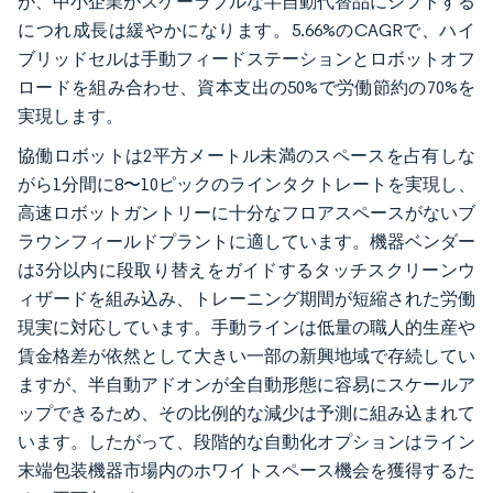
が、中小企業がスケーラブルな半自動代替品にシフトする
につれ成長は緩やかになります。5.66%のCAGRで、ハイ
ブリッドセルは手動フィードステーションとロボットオフ
ロードを組み合わせ、資本支出の50%で労働節約の70%を
実現します。
協働ロボットは2平方メートル未満のスペースを占有しな
がら1分間に8〜10ピックのラインタクトレートを実現し、
高速ロボットガントリーに十分なフロアスペースがないブ
ラウンフィールドプラントに適しています。機器ベンダー
は3分以内に段取り替えをガイドするタッチスクリーンウ
ィザードを組み込み、トレーニング期間が短縮された労働
現実に対応しています。手動ラインは低量の職人的生産や
賃金格差が依然として大きい一部の新興地域で存続してい
ますが、半自動アドオンが全自動形態に容易にスケールア
ップできるため、その比例的な減少は予測に組み込まれて
います。したがって、段階的な自動化オプションはライン
末端包装機器市場内のホワイトスペース機会を獲得するた