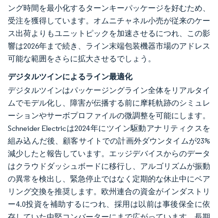
ング時間を最小化するターンキーパッケージを好むため、
受注を獲得しています。オムニチャネル小売が従来のケー
ス出荷よりもユニットピックを加速させるにつれ、この影
響は2026年まで続き、ライン末端包装機器市場のアドレス
可能な範囲をさらに拡大させるでしょう。
デジタルツインによるライン最適化
デジタルツインはパッケージングライン全体をリアルタイ
ムでモデル化し、障害が伝播する前に摩耗軌跡のシミュレ
ーションやサーボプロファイルの微調整を可能にします。
Schneider Electricは2024年にツイン駆動アナリティクスを
組み込んだ後、顧客サイトでの計画外ダウンタイムが23%
減少したと報告しています。エッジデバイスからのデータ
はクラウドダッシュボードに移行し、アルゴリズムが振動
の異常を検出し、緊急停止ではなく定期的な休止中にベア
リング交換を推奨します。欧州連合の資金がインダストリ
ー4.0投資を補助するにつれ、採用は以前は事後保全に依
存していた中堅コンバーターにまで広がっています。長期