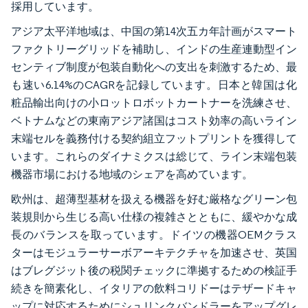
採用しています。
アジア太平洋地域は、中国の第14次五カ年計画がスマート
ファクトリーグリッドを補助し、インドの生産連動型イン
センティブ制度が包装自動化への支出を刺激するため、最
も速い6.14%のCAGRを記録しています。日本と韓国は化
粧品輸出向けの小ロットロボットカートナーを洗練させ、
ベトナムなどの東南アジア諸国はコスト効率の高いライン
末端セルを義務付ける契約組立フットプリントを獲得して
います。これらのダイナミクスは総じて、ライン末端包装
機器市場における地域のシェアを高めています。
欧州は、超薄型基材を扱える機器を好む厳格なグリーン包
装規則から生じる高い仕様の複雑さとともに、緩やかな成
長のバランスを取っています。ドイツの機器OEMクラス
ターはモジュラーサーボアーキテクチャを加速させ、英国
はブレグジット後の税関チェックに準拠するための検証手
続きを簡素化し、イタリアの飲料コリドーはテザードキャ
ップに対応するためにシュリンクバンドラーをアップグレ