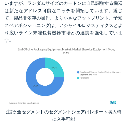
いますが、ランダムサイズのカートンに自己調整する機器
は新たなアドレス可能なニッチを開拓しています。総じ
て、製品非依存の操作、より小さなフットプリント、予知
スペアポジショニングは、アジャイルロジスティクスとよ
り広いライン末端包装機器市場との連携を強化していま
す。
注記: 全セグメントのセグメントシェアはレポート購入時
画像 © Mordor Intelligence。再利用にはCC BY 4.0の表示が必要です。
に入手可能