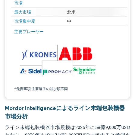
市場
最大市場
北米
市場集中度
中
画像 © Mordor Intelligence。再利用にはCC BY 4.0の表示が必要です。
主要プレーヤー
*免責事項:主要選手の並び順不同
Mordor Intelligenceによるライン末端包装機器
市場分析
ライン末端包装機器市場規模は2025年に58億9,000万USD