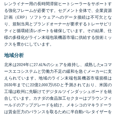
レンライナー用の長時間滞留ヒートシーラーをサポートす
る強化フレームが必要です。セグメント全体で、企業資源
計画（ERP）ソフトウェアへのデータ接続は不可欠とな
り、規制当局とブランドオーナーが要求するトレーサビリ
ティと循環経済レポートを確保しています。その結果、仕
様の多様化がライン末端包装機器市場に供給する技術ミッ
クスを豊かにしています。
地域分析
北米は2024年に27.61%のシェアを維持し、成熟したeコマ
ースエコシステムと労働力不足の緩和を急ぐメーカーに支
えられています。地域のライン末端包装機器市場規模は
2030年までに22億2,000万USDと予測されており、米国の
工場は欧州に先駆けてデジタルツインダッシュボードを統
合しています。カナダの食品加工セクターはブラウンフィ
ールドのアップグレードを続け、メキシコのマキラドーラ
は賃金圧力のバランスを取るために半自動パレタイザーを