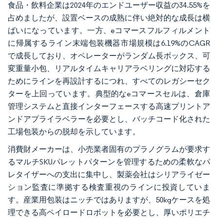
食品・飲料企業は2024年のエンドユーザー収益の34.55%を
占めましたが、設置ベースの成熟に伴い絶対的な成長は横
ばいになっています。一方、eコマースフルフィルメント
に帰属するライン末端包装機器市場規模は6.19%のCAGR
で成長しており、オペレーターがランダム長ボックス、可
変重量小包、リアルタイムキャリアラベリングに対応する
ためにラインを再設計するにつれ、すべてのレガシーセク
ターを上回っています。典型的なeコマースセルは、倉庫
管理システムと直接インターフェースする高速プリントア
ンドアプライラベラーを必要とし、バッチコード化された
工場包装からの脱却を示しています。
消費財メーカーは、小売業者固有のプラノグラムが要求す
るマルチSKUパレットパターンを管理するための柔軟なパ
レタイザーへの支出に集中し、製薬会社はシリアライゼー
ション監査に準拠する検査重視のラインに投資していま
す。産業用包装はニッチではありますが、50kgケースを処
理できる高ペイロードロボットを必要とし、厚いポリエチ