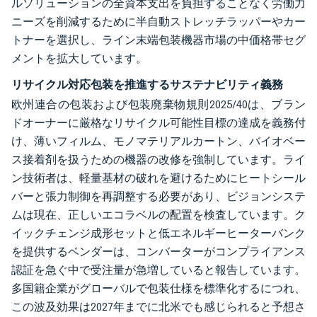
ルソリューションの全資本支出を負担することなく労働力
ニーズを削減するために半自動ストレッチラッパーやカー
トナーを選択し、ライン末端包装機器市場の中価格帯セグ
メントを拡大しています。
リサイクル対応包装を推進するサステナビリティ義務
欧州連合の包装および包装廃棄物規則2025/40は、ブラン
ドオーナーに厳格なリサイクル可能性目標の達成を義務付
け、薄いフィルム、モノマテリアルカートン、バイオベー
ス接着剤を扱うための機器の改修を強制しています。ライ
ン技術者は、軽量基材の破れを避けるためにヒートシール
バーと張力制御を再調整する必要があり、ビジョンシステ
ムは現在、正しいエコラベルの配置を検査しています。ク
イックチェンジ成形セットと低エネルギーヒーターバンク
を提供するベンダーは、コンバーターがコンプライアンス
認証を急ぐ中で受注量が急増していると報告しています。
多国籍企業がグローバルで包装仕様を標準化するにつれ、
この波及効果は2027年までに北米でも感じられると予想さ