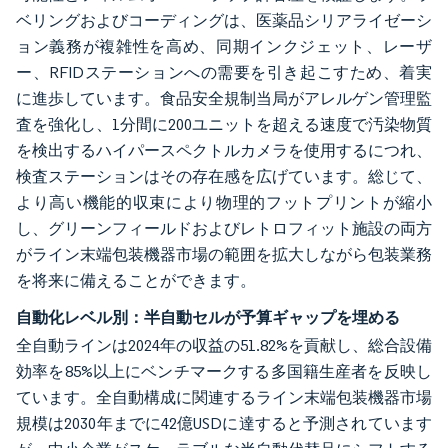
ベリングおよびコーディングは、医薬品シリアライゼーシ
ョン義務が複雑性を高め、同期インクジェット、レーザ
ー、RFIDステーションへの需要を引き起こすため、着実
に進歩しています。食品安全規制当局がアレルゲン管理監
査を強化し、1分間に200ユニットを超える速度で汚染物質
を検出するハイパースペクトルカメラを使用するにつれ、
検査ステーションはその存在感を広げています。総じて、
より高い機能的収束により物理的フットプリントが縮小
し、グリーンフィールドおよびレトロフィット施設の両方
がライン末端包装機器市場の範囲を拡大しながら包装業務
を将来に備えることができます。
自動化レベル別：半自動セルが予算ギャップを埋める
全自動ラインは2024年の収益の51.82%を貢献し、総合設備
効率を85%以上にベンチマークする多国籍生産者を反映し
ています。全自動構成に関連するライン末端包装機器市場
規模は2030年までに42億USDに達すると予測されています