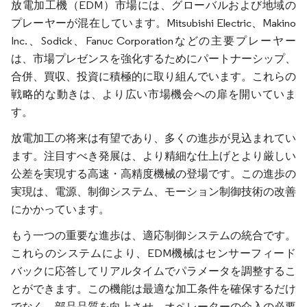
放電加工機（EDM）市場には、グローバルおよび地域の
プレーヤーが混在しています。Mitsubishi Electric、Makino
Inc.、Sodick、Fanuc Corporationなどの主要プレーヤー
は、市場プレゼンスを強化するためにパートナーシップ、
合併、買収、投資に積極的に取り組んでいます。これらの
戦略的な動きは、より広い市場機会への扉を開いていま
す。
放電加工の将来は有望であり、多くの進歩が見込まれてい
ます。注目すべき発展は、より精細な仕上げとより厳しい
公差を実現する高速・高精度機械の登場です。この進歩の
実現は、電源、制御システム、モーション制御技術の改善
にかかっています。
もう一つの重要な進歩は、適応制御システムの統合です。
これらのシステムにより、EDM機械はセンサーフィード
バックに応答してリアルタイムでパラメータを調整するこ
とができます。この機能は最適な加工条件を確保するだけ
でなく、部品品質を向上させ、オペレーターの介入の必要