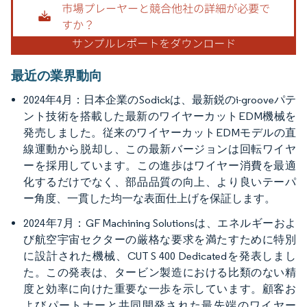
最近の業界動向
2024年4月：日本企業のSodickは、最新鋭のi-grooveパテ
ント技術を搭載した最新のワイヤーカットEDM機械を
発売しました。従来のワイヤーカットEDMモデルの直
線運動から脱却し、この最新バージョンは回転ワイヤ
ーを採用しています。この進歩はワイヤー消費を最適
化するだけでなく、部品品質の向上、より良いテーパ
ー角度、一貫した均一な表面仕上げを保証します。
2024年7月：GF Machining Solutionsは、エネルギーおよ
び航空宇宙セクターの厳格な要求を満たすために特別
に設計された機械、CUT S 400 Dedicatedを発表しまし
た。この発表は、タービン製造における比類のない精
度と効率に向けた重要な一歩を示しています。顧客お
よびパートナーと共同開発された最先端のワイヤー