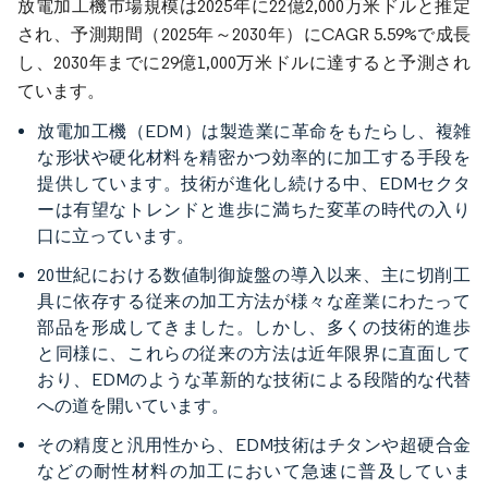
放電加工機市場規模は2025年に22億2,000万米ドルと推定
され、予測期間（2025年～2030年）にCAGR 5.59%で成長
し、2030年までに29億1,000万米ドルに達すると予測され
ています。
放電加工機（EDM）は製造業に革命をもたらし、複雑
な形状や硬化材料を精密かつ効率的に加工する手段を
提供しています。技術が進化し続ける中、EDMセクタ
ーは有望なトレンドと進歩に満ちた変革の時代の入り
口に立っています。
20世紀における数値制御旋盤の導入以来、主に切削工
具に依存する従来の加工方法が様々な産業にわたって
部品を形成してきました。しかし、多くの技術的進歩
と同様に、これらの従来の方法は近年限界に直面して
おり、EDMのような革新的な技術による段階的な代替
への道を開いています。
その精度と汎用性から、EDM技術はチタンや超硬合金
などの耐性材料の加工において急速に普及していま