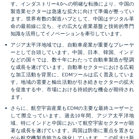
す。インダストリー4.0への明確な転換により、中国の
製造業セクターは急速な拡大に向けて準備が整ってい
ます。世界有数の製造ハブとして、中国はデジタル革
命の最前線に立ち、その広大な産業基盤と技術的専門
知識を活用してイノベーションを牽引しています。
アジア太平洋地域では、自動車産業が重要なプレーヤ
ーとして台頭しています。中国、日本、韓国、インド
などの国々では、数十年にわたって自動車製造が堅調
な成長を遂げています。自動車セクターにおける広範
な加工活動を背景に、EDMツールは広く普及していま
す。地域の需要と輸出活動が引き続きセクターの拡大
を促進する中、市場における持続的な機会が期待され
ます。
さらに、航空宇宙産業もEDMの主要な最終ユーザーと
して際立っています。過去10年間、アジア太平洋地
域、特にインドと中国において航空宇宙セクターが顕
著な成長を遂げています。両国は防衛に重点を置きな
がら航空機製造能力を強化しています。この拡大は新