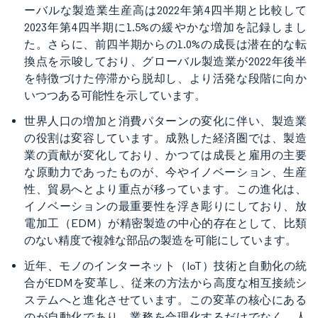
ーバルな製造業生産高は2022年第4四半期と比較して
2023年第4四半期に1.5%の緩やかな増加を記録しまし
た。さらに、前四半期からの1.0%の成長は潜在的な転
換点を示唆しており、グローバル製造業が2022年後半
を特徴づけた停滞から脱却し、より活発な段階に向か
いつつある可能性を示しています。
世界人口の増加と消費パターンの変化に伴い、製造業
の役割は変容しています。成熟した経済圏では、製造
業の貢献が変化しており、かつては成長と雇用の主要
な原動力であったものが、今やイノベーション、生産
性、貿易へとより重点が移っています。この進化は、
イノベーションの最重要性を浮き彫りにしており、放
電加工（EDM）が精密製造の中心的存在として、比類
のない精度で複雑な部品の製造を可能にしています。
近年、モノのインターネット（IoT）技術と自動化の統
合がEDMを変革し、従来の方法から高度な相互接続シ
ステムへと進化させています。この変革の核心にある
のが自動化であり、業務を合理化するだけでなく、人