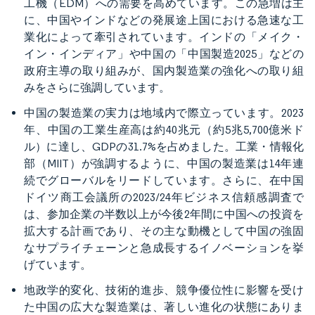
工機（EDM）への需要を高めています。この急増は主
に、中国やインドなどの発展途上国における急速な工
業化によって牽引されています。インドの「メイク・
イン・インディア」や中国の「中国製造2025」などの
政府主導の取り組みが、国内製造業の強化への取り組
みをさらに強調しています。
中国の製造業の実力は地域内で際立っています。2023
年、中国の工業生産高は約40兆元（約5兆5,700億米ド
ル）に達し、GDPの31.7%を占めました。工業・情報化
部（MIIT）が強調するように、中国の製造業は14年連
続でグローバルをリードしています。さらに、在中国
ドイツ商工会議所の2023/24年ビジネス信頼感調査で
は、参加企業の半数以上が今後2年間に中国への投資を
拡大する計画であり、その主な動機として中国の強固
なサプライチェーンと急成長するイノベーションを挙
げています。
地政学的変化、技術的進歩、競争優位性に影響を受け
た中国の広大な製造業は、著しい進化の状態にありま