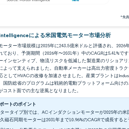
*免
r Intelligenceによる米国電気モーター市場分析
ーター市場規模は2025年に243.5億米ドルと評価され、2026年の
れており、予測期間（2026年〜2031年）中のCAGRは5.4
ーインセンティブ、物流リスクを低減した製造業のリショアリ
によって支えられました。自動車メーカーは高出力密度トラク
応としてHVACの改修を加速させました。産業プラントはIndus
、国防総省のプログラムは戦術的電動プラットフォーム向けの
がコスト面での主な逆風となりました。
ポートのポイント
タータイプ別では、ACインダクションモーターが2025年の米
久磁石同期モーターは2031年まで10.96%のCAGRで成長す