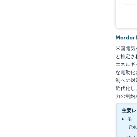
Mordo
米国電気モ
と推定さ
エネルギ
な電動化
制への対
近代化し
力の制約
主要レ
モー
で永