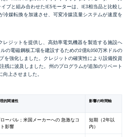
イブと組み合わせたIE5モーターは、IE3相当品と比較し
法が冷媒転換を加速させ、可変冷媒流量システムが速度を
クレジットを提供し、高効率電気機器を製造する施設へ
億米ドルの電磁鋼板工場を建設するための2億8,050万米ドルの
プを強化しました。クレジットの確実性により設備投資
受注残に波及しました。州のプログラムが追加のリベート
に向上させました。
理的関連性
影響の時間軸
グローバル；米国メーカーへの 急激なコ
短期（2年以
スト影響
内）