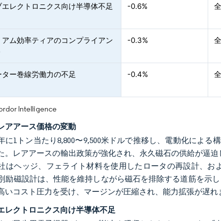
ブエレクトロニクス向け半導体不足
-0.6%
ミアム効率ティアのコンプライアン
-0.3%
ト
ーター巻線労働力の不足
-0.4%
or Intelligence
レアアース価格の変動
5年に1トン当たり8,800〜9,500米ドルで推移し、電動化によ
た。レアアースの輸出政策が強化され、永久磁石の供給が逼迫
社はヘッジ、フェライト材料を使用したロータの再設計、およ
kWの別励磁設計は、性能を維持しながら磁石を排除する道筋を
高いコスト圧力を受け、マージンが圧縮され、能力拡張が遅れ
エレクトロニクス向け半導体不足