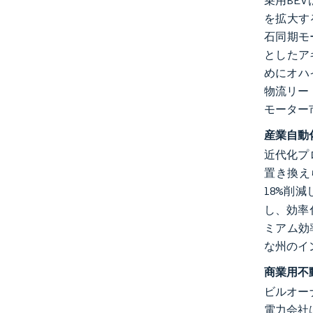
乗用BE
を拡大す
石同期モ
としたア
めにオハ
物流リー
モーター
産業自動化
近代化プ
置き換えら
18%削
し、効率
ミアム効
な州のイ
商業用不
ビルオー
電力会社