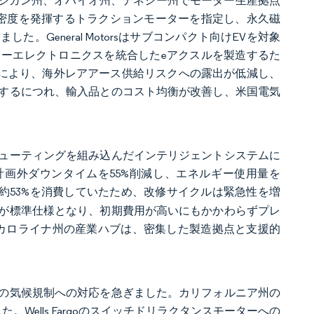
はミシガン州、オハイオ州、テネシー州でモーター生産拠点
密度を発揮するトラクションモーターを指定し、永久磁
General Motorsはサブコンパクト向けEVを対象
とパワーエレクトロニクスを統合したeアクスルを製造するた
達化により、海外レアアース供給リスクへの露出が低減し、
するにつれ、輸入品とのコスト均衡が改善し、米国電気
ューティングを組み込んだインテリジェントシステムに
開により計画外ダウンタイムを55%削減し、エネルギー使用量を
約53%を消費していたため、改修サイクルは緊急性を増
が標準仕様となり、初期費用が高いにもかかわらずプレ
スカロライナ州の産業ハブは、密集した製造拠点と支援的
の気候規制への対応を急ぎました。カリフォルニア州の
ells Fargoのスイッチドリラクタンスモーターへの