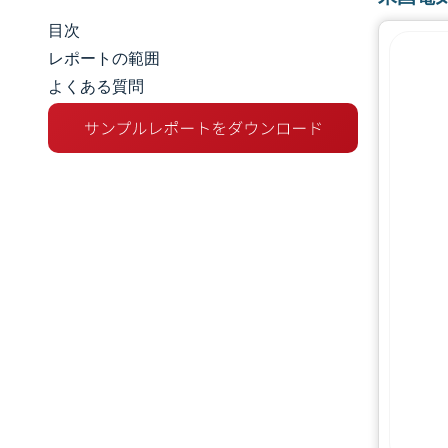
目次
市場規模とシェア
レポートの範囲
よくある質問
市場分析
トレンドとインサイト
セグメント分析
地理分析
競争環境
主要プレーヤー
業界の動向