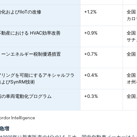
化およびIIoTの改修
+1.2%
全国
カロ
動産における HVAC効率改善
+0.9%
全国
サチ
リーンエネルギー税制優遇措置
+0.7%
全国
アリングを可能にするアキシャルフラ
+0.4%
全国
よびSynRM技術
オ州
省の車両電動化プログラム
+0.3%
全国
or Intelligence
の急増