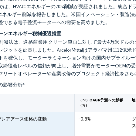
では、HVAC エネルギーの70%削減が実証されました。統合ドラ
のエネルギー削減を報告しました。米国イノベーション・製造
整できる電子整流モーターへの需要を高めました。
ーンエネルギー税制優遇措置
削減法は、適格商業用クリーン車両に対して最大4万米ドルの
ジットを延長しました。ArcelorMittalはアラバマ州に12
トを確保し、モーターラミネーション向けの国内サプライルー
取締役会レベルの信頼が向上し、増分需要がモーターOEMの
フリートオペレーターや産業改修のプロジェクト経済性をさら
の影響分析
*
（〜）CAGR予測への影響
地
（%）
びレアアース価格の変動
-0.8%