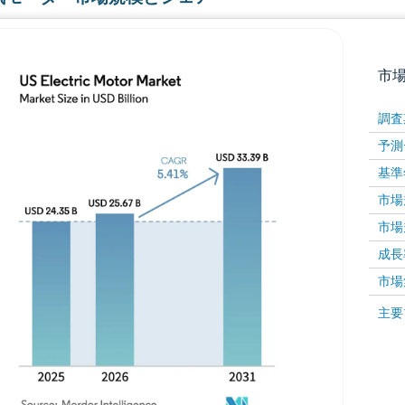
市
調査
予測
基準
市場規
市場規
成長率 
画像 © Mordor Intelligence。再利用にはCC BY 4
市場
画像 ©
主要