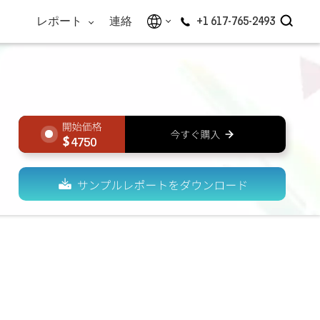
レポート
連絡
+1 617-765-2493
4750