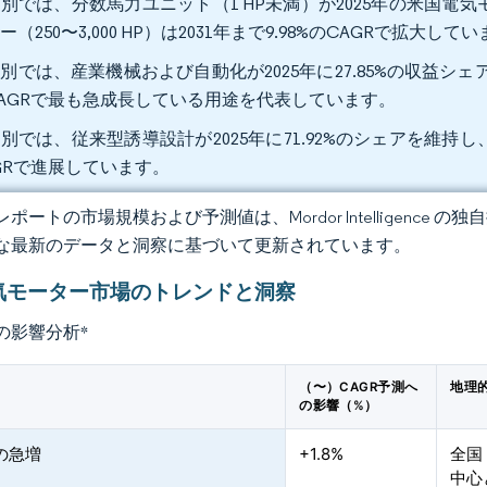
別では、分数馬力ユニット（1 HP未満）が2025年の米国電気
ー（250〜3,000 HP）は2031年まで9.98%のCAGRで拡大して
別では、産業機械および自動化が2025年に27.85%の収益シェア
AGRで最も急成長している用途を代表しています。
別では、従来型誘導設計が2025年に71.92%のシェアを維持し、
GRで進展しています。
ポートの市場規模および予測値は、Mordor Intelligence
な最新のデータと洞察に基づいて更新されています。
気モーター市場のトレンドと洞察
の影響分析
*
（〜）CAGR予測へ
地理
の影響（%）
の急増
+1.8%
全国
中心