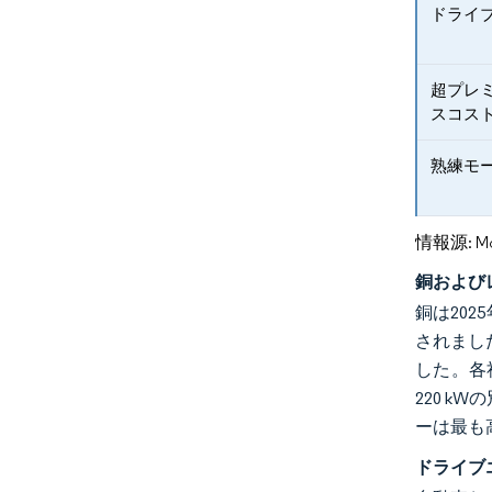
ドライ
超プレ
スコス
熟練モ
情報源: Mord
銅および
銅は202
されまし
した。各
220 
ーは最も
ドライブ