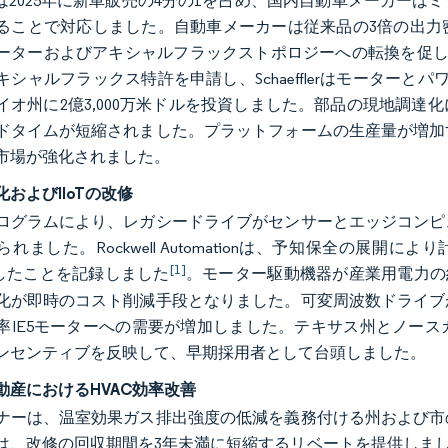
Vは2025年に新車販売の4分の1を占め、国内自動車メーカー
ることで対応しました。自動車メーカーは従来品の3倍の出力
ーターおよびアキシャルフラックストポロジーへの転換を促しました。
キシャルフラックス特許を申請し、Schaefflerはモーター
イオ州に2億3,000万米ドルを投資しました。部品の現地調
ドタイムが短縮されました。プラットフォームの生産量が増加
市場が強化されました。
およびIIoTの改修
ログラムにより、レガシードライブがセンサーとエッジコンピ
れました。Rockwell Automationは、予知保全の展
[1]
減したことを記録しました
。モーター駆動機器が産業用電力の
化が即時のコスト削減手段となりました。可変周波数ドライブ
率IE5モーターへの需要が増加しました。テキサス州とノー
ンセンティブを反映して、早期採用者として台頭しました。
動産におけるHVAC効率改善
ナーは、温室効果ガス排出強度の低減を義務付ける州および市
は、改修の回収期間を3年未満に短縮するリベートを提供しました。W