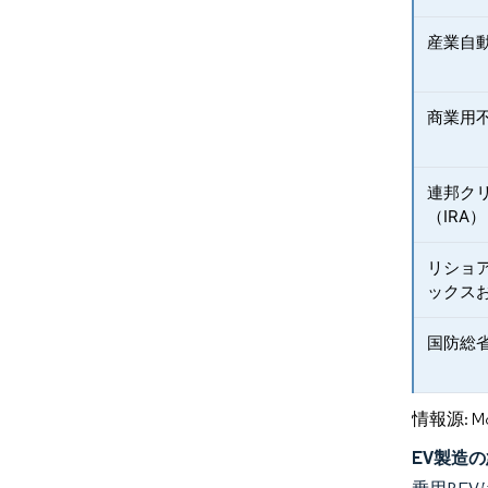
産業自動
商業用不
連邦ク
（IRA）
リショ
ックスお
国防総
情報源: Mord
EV製造