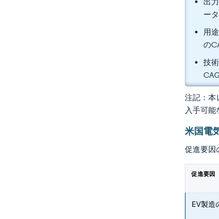
出力
ータ
用途
のC
技術
CA
注記：本レ
入手可能
米国電
促進要因
促進要因
EV製造