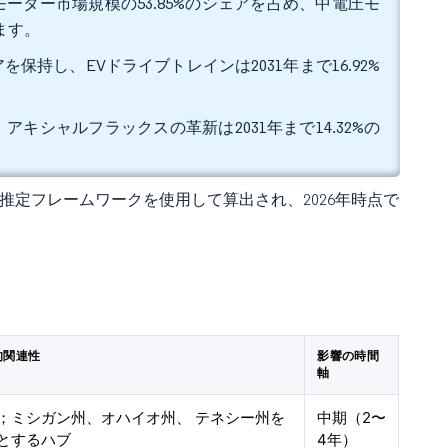
モーター市場規模の53.85%のシェアを占め、中電圧モ
います。
を保持し、EVドライブトレインは2031年まで16.92%
アキシャルフラックスの革新は2031年まで14.32%の
 の独自推定フレームワークを使用して算出され、2026年時点で
的関連性
影響の時間
軸
；ミシガン州、オハイオ州、 テネシー州を
中期（2〜
とするハブ
4年）