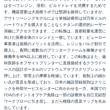
はすべてレジン、溶剤、ビルドトレイを消費するためで
す。機器需要は大規模ラボでは堅調を維持していますが、
アウトソーシングモデルにより単独診療所は20万米ドルの
ハードウェアを購入することなくチタンの選択的レーザー
溶融にアクセスできます。この転換は、資産軽量化運営に
向けた医療全体のトレンドと一致しています。ビューロー
事業者は規模のメリットを活用し、レジンをバルク割引で
購入し、夜間に複数台のプリンターファームを稼働させて
稼働率を80%以上に維持しています。この転換はまた、歯
科医師をオフサイトプリンターに直接接続するクラウドベ
ースの設計ポータルのソフトウェアサブスクリプションを
押し上げ、管理上の摩擦を軽減しています。規制上の細か
い点が普及を形成しており、日本の施設登録規則はクリニ
ックを外部サービスセンターに向かわせる一方、米国での
FDAのポイントオブケア免除は一部の診療所を自己完結型
ワークフローに引き戻し、まだら模様の普及マップを生み
出しています。