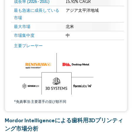
成長率 (2026 - 2031)
15.92% CAGR
最も急速に成長している
アジア太平洋地域
市場
最大市場
北米
市場集中度
中
画像 © Mordor Intelligence。再利用にはCC BY 4.0の表示が必要です。
主要プレーヤー
*免責事項:主要選手の並び順不同
Mordor Intelligenceによる歯科用3Dプリンティ
ング市場分析