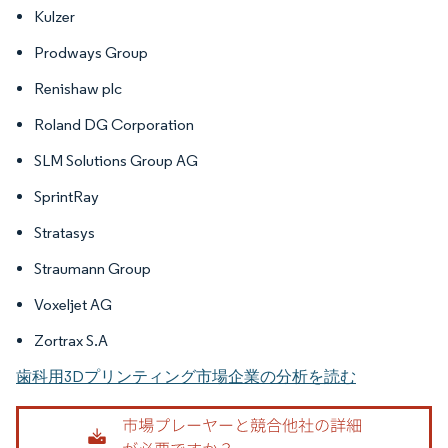
Kulzer
Prodways Group
Renishaw plc
Roland DG Corporation
SLM Solutions Group AG
SprintRay
Stratasys
Straumann Group
Voxeljet AG
Zortrax S.A
歯科用3Dプリンティング市場企業の分析を読む