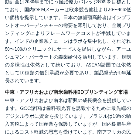
動計画は2030年までにう蝕治療カバレッジ80%を目標とし
ており、国内OEMメーカーは欧米競合他社より30〜40%低
い価格を提示しています。日本の無歯顎高齢者はインプラ
ントオーバーデンチャーの需要を牽引しており、金属プリ
ンティングによりフレームワークコストが半減していま
す。インドの企業系チェーンはラボを集中化し、それぞれ
50〜100のクリニックにサービスを提供しながら、アーユ
シュマン・バーラートの義歯給付を活用しています。規制
の多様性は依然として続いており、ASEAN諸国では依然
として10種類の個別承認が必要であり、製品発売が1年延
長されています。
中東・アフリカおよび南米歯科用3Dプリンティング市場
中東・アフリカおよび南米は新興の成長機会を提供してい
ます。GCC諸国は歯科観光客を誘致するために最先端の
デジタルラボに資金を投じています。ブラジルは18%の輸
入関税によって国産業を保護していますが、国内樹脂生産
によるコスト軽減の恩恵を受けています。南アフリカの民