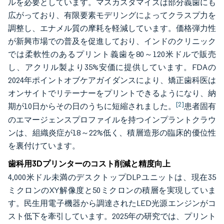
ルを必要としています。マスカスタマイズは部分義歯にも
広がっており、有限要素モデリングによってクラスプ力を
調整し、エナメル質の摩耗を軽減しています。価格弾力性
が新興市場での普及を促進しており、インドのクリニック
では柔軟性のあるプリント義歯を80～120米ドルで販売
し、アクリル製より35%安価に提供しています。FDAの
2024年ポイントオブケアガイダンスにより、矯正歯科医は
オンサイトでリテーナーをプリントできるようになり、納
[2]
期が10日からその日のうちに短縮されました。
患者固有
のエマージェンスプロファイルを持つインプラントクラウ
ンは、組織炎症が18～22%低く、積層造形の臨床的優位性
を裏付けています。
歯科用3Dプリンターのコスト削減と精度向上
4,000米ドル未満のデスクトップDLPユニットは、現在35
ミクロンのXY解像度と50ミクロンの積層を実現していま
す。民生用電子機器から調達されたLED光源エンジンがコ
スト低下を牽引しています。2025年の研究では、プリント