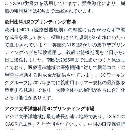
ルのCAD労働力を活用しています。競争激化により、樹
脂の粗利益率は40%まで圧縮されています。
欧州歯科用3Dプリンティング市場
欧州はMDR（医療機器規則）の摩擦にもかかわらず堅調
な成長を示しており、標準化された規則が27市場にわたっ
て適用されています。英国のNHSは3か所の集中型プリン
ティングハブを試験運用し、義歯の待機期間を14日から5
日に短縮しました。南欧は2025年までに追いつくと見込ま
れており、医療過疎地域の医療機関に対して機器コストの
半額を補助する助成金が提供されています。ISOワーキン
ググループは2027年までに義歯用ポリマー規格の最終版を
策定する見通しであり、大陸全体への展開がさらに合理化
さる可能性があります。
アジア太平洋歯科用3Dプリンティング市場
アジア太平洋地域は最も成長が速い地域であり、18.51%の
CAGRで成長すると予測されています。中国の口腔保健行