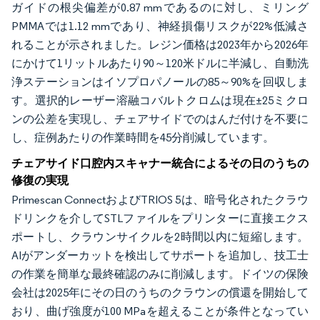
ガイドの根尖偏差が0.87 mmであるのに対し、ミリング
PMMAでは1.12 mmであり、神経損傷リスクが22%低減さ
れることが示されました。レジン価格は2023年から2026年
にかけて1リットルあたり90～120米ドルに半減し、自動洗
浄ステーションはイソプロパノールの85～90%を回収しま
す。選択的レーザー溶融コバルトクロムは現在±25ミクロ
ンの公差を実現し、チェアサイドでのはんだ付けを不要に
し、症例あたりの作業時間を45分削減しています。
チェアサイド口腔内スキャナー統合によるその日のうちの
修復の実現
Primescan ConnectおよびTRIOS 5は、暗号化されたクラウ
ドリンクを介してSTLファイルをプリンターに直接エクス
ポートし、クラウンサイクルを2時間以内に短縮します。
AIがアンダーカットを検出してサポートを追加し、技工士
の作業を簡単な最終確認のみに削減します。ドイツの保険
会社は2025年にその日のうちのクラウンの償還を開始して
おり、曲げ強度が100 MPaを超えることが条件となってい