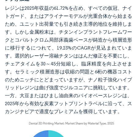
レジンは2025年収益の61.72%を占め、すべての仮冠、ナイ
トガード、またはアライナーモデルが光重合体から始まる
ため、ユニット出荷量でも引き続き主導的地位を維持しま
す。しかし金属粉末は、チタンインプラントフレームワー
クとコバルトクロム局部床義歯ベースが鋳造から積層造形
に移行するにつれて、19.23%のCAGRが見込まれていま
す。選択的レーザー溶融チタンははんだ修正を不要にし、
チェアタイムを30～45分短縮し、臨床精度を向上させま
す。セラミック積層造形は収縮の問題と6桁の機器コスト
のためニッチにとどまっていますが、ナノ粒子強化ハイブ
リッドレジンは曲げ強度でジルコニアに挑戦しています。
一方、大豆またはひまし油由来のバイオベースレジンは、
2025年から有効な炭素フットプリントラベルに沿って、ス
カンジナビアで適度なプレミアムを獲得しています。