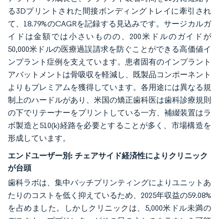
る3Dプリントされた間接ボンディングトレイに牽引され
て、18.79%のCAGRを記録する見込みです。サージカルガ
イドは金額では小さいものの、200米ドルのガイドが
50,000米ドルの医療過誤請求を防ぐことができる高価値イ
ンプラント症例を支えています。患者固有のインプラント
アバットメントは骨吸収を軽減し、既製品コンポーネント
よりもプレミアムを獲得しています。各用途には異なる規
制上のハードルがあり、米国の矯正歯科医は歯科診療規則
の下でリテーナーをプリントしている一方、補綴装置はラ
ボ製造と510(k)経路を必要とすることが多く、市場構造を
形成しています。
エンドユーザー別:
チェアサイド経済性によりクリニック
が台頭
歯科ラボは、集中バッチプリンティングによりユニットあ
たりのコストを低く抑えているため、2025年収益の59.08%
を占めました。しかしクリニックは、5,000米ドル未満の