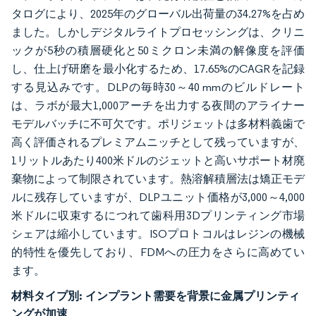
タログにより、2025年のグローバル出荷量の34.27%を占め
ました。しかしデジタルライトプロセッシングは、クリニ
ックが5秒の積層硬化と50ミクロン未満の解像度を評価
し、仕上げ研磨を最小化するため、17.65%のCAGRを記録
する見込みです。DLPの毎時30～40 mmのビルドレート
は、ラボが最大1,000アーチを出力する夜間のアライナー
モデルバッチに不可欠です。ポリジェットは多材料義歯で
高く評価されるプレミアムニッチとして残っていますが、
1リットルあたり400米ドルのジェットと高いサポート材廃
棄物によって制限されています。熱溶解積層法は矯正モデ
ルに残存していますが、DLPユニット価格が3,000～4,000
米ドルに収束するにつれて歯科用3Dプリンティング市場
シェアは縮小しています。ISOプロトコルはレジンの機械
的特性を優先しており、FDMへの圧力をさらに高めてい
ます。
材料タイプ別:
インプラント需要を背景に金属プリンティ
ングが加速