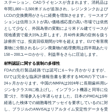
ステーション、CADライセンスが含まれます。消耗品は
年間1,800～2,500米ドルが追加され、レジンタンクおよび
LCDの交換費用がさらに経費を増加させます。リースオプ
ションは信用コストが高い価格感応度の高い市場では依然
として少なく、外国為替の変動により米ドル建てリースが
現地通貨で最大25%上昇します。月40件未満の症例を扱う
診療所では、投資回収期間が2年を超えます。EUで有害廃
棄物に分類されるレジン廃棄物の処理費用は四半期あたり
150～200ユーロかかり、利益率をさらに圧迫します。
材料認証に関する規制の多様性
FDAの先行製品経路では認可に6～9ヶ月かかりますが、
EUでは完全な臨床評価報告書を要求するMDRの下で18～
24ヶ月かかります。中国のNMPAは2024年に長期歯科用レ
ジンをクラスIIIに格上げし、インプラント機器と同等に位
置づけ、市場参入を1年遅らせました。日本のPMDAは5年
経過した検体での細胞毒性アッセイを要求しているのに対
し、ブラジルのANVISAはリアルタイム安定性データを受