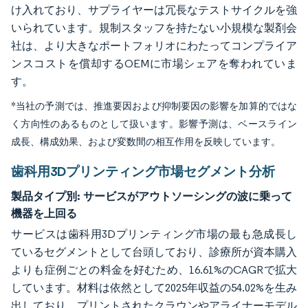
け入れており、サプライヤーは冗長なテストサイクルを強
いられています。規制スタッフを持たない小規模な製剤会
社は、より大きなポートフォリオにわたってコンプライア
ンスコストを償却するOEMに市場シェアを奪われていま
す。
*当社の予測では、推進要因および抑制要因の影響を加算的ではな
く方向性のあるものとして扱います。影響予測は、ベースライン
成長、構成効果、および変数間の相互作用を反映しています。
歯科用3Dプリンティング市場セグメント分析
製品タイプ別:
サービスがアウトソーシングの波に乗って
機器を上回る
サービスは歯科用3Dプリンティング市場の最も急成長し
ているセグメントとして台頭しており、診療所が資本購入
よりも症例ごとの料金を好むため、16.61%のCAGRで拡大
しています。材料は依然として2025年収益の54.02%を生み
出しており、プリントされたクラウンやアライナーモデル