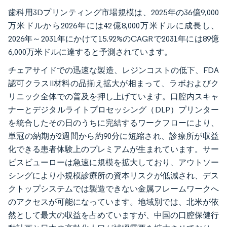
歯科用3Dプリンティング市場規模は、2025年の36億9,000
万米ドルから2026年には42億8,000万米ドルに成長し、
2026年～2031年にかけて15.92%のCAGRで2031年には89億
6,000万米ドルに達すると予測されています。
チェアサイドでの迅速な製造、レジンコストの低下、FDA
認可クラスII材料の品揃え拡大が相まって、ラボおよびク
リニック全体での普及を押し上げています。口腔内スキャ
ナーとデジタルライトプロセッシング（DLP）プリンター
を統合したその日のうちに完結するワークフローにより、
単冠の納期が2週間から約90分に短縮され、診療所が収益
化できる患者体験上のプレミアムが生まれています。サー
ビスビューローは急速に規模を拡大しており、アウトソー
シングにより小規模診療所の資本リスクが低減され、デス
クトップシステムでは製造できない金属フレームワークへ
のアクセスが可能になっています。地域別では、北米が依
然として最大の収益を占めていますが、中国の口腔保健行