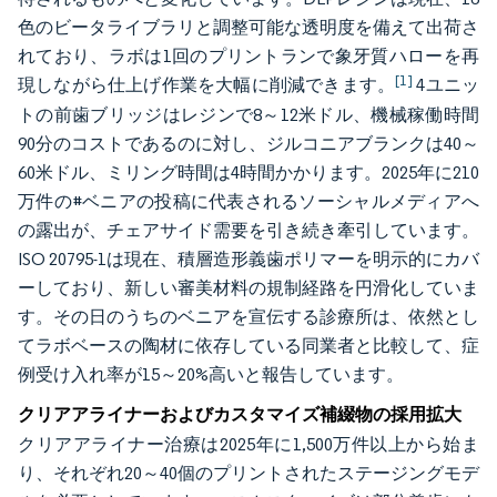
色のビータライブラリと調整可能な透明度を備えて出荷さ
れており、ラボは1回のプリントランで象牙質ハローを再
[1]
現しながら仕上げ作業を大幅に削減できます。
4ユニッ
トの前歯ブリッジはレジンで8～12米ドル、機械稼働時間
90分のコストであるのに対し、ジルコニアブランクは40～
60米ドル、ミリング時間は4時間かかります。2025年に210
万件の#ベニアの投稿に代表されるソーシャルメディアへ
の露出が、チェアサイド需要を引き続き牽引しています。
ISO 20795-1は現在、積層造形義歯ポリマーを明示的にカバ
ーしており、新しい審美材料の規制経路を円滑化していま
す。その日のうちのベニアを宣伝する診療所は、依然とし
てラボベースの陶材に依存している同業者と比較して、症
例受け入れ率が15～20%高いと報告しています。
クリアアライナーおよびカスタマイズ補綴物の採用拡大
クリアアライナー治療は2025年に1,500万件以上から始ま
り、それぞれ20～40個のプリントされたステージングモデ