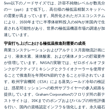
5nm以下のノードサイズでは、許容不純物レベルが数兆分
の一（ppt）まで低下し、高仕様の極低温精製スキッドへ
の需要が高まっています。局所化されたガスエコシステム
により、2030年までに半導体材料投入の60%が米国内で生
産される可能性があり、世界の極低温機器市場の調達が加
速しています。
宇宙打ち上げにおける極低温推進剤需要の成長
商業コンステレーションおよびアルテミス月面物流計画に
より、液体水素、液体酸素、および液体メタンの貯蔵要件
が倍増しています。NASAの実験では、ゼロボイルオフタ
ンクがアクティブミキシングとクライオクーラーを使用す
ることで推進剤を年間42%節約できることが示されていま
す。欧州宇宙機関（ESA）による蒸気シールド冷却の検証
は、惑星間ミッションへの欧州サプライヤーの参入経路を
提供しています。Graham Corporationのフロリダ州の新テ
ストサイトは、20Kまでのポンプおよびバルブの特性評価
を行い、国内の資格認定インフラを強化します。永久磁石