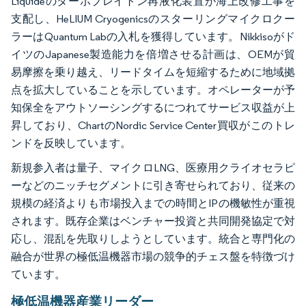
Liquideのターボブレイトン再液化装置が海上改修工事を
支配し、HeLIUM Cryogenicsのスターリングマイクロクー
ラーはQuantum Labの入札を獲得しています。Nikkisoがド
イツのJapanese製造能力を倍増させる計画は、OEMが貿
易摩擦を乗り越え、リードタイムを短縮するために地域拠
点を拡大していることを示しています。オペレーターが予
知保全をアウトソーシングするにつれてサービス収益が上
昇しており、ChartのNordic Service Center買収がこのトレ
ンドを反映しています。
新規参入者は量子、マイクロLNG、医療用クライオセラピ
ーなどのニッチセグメントに引き寄せられており、従来の
規模の経済よりも市場投入までの時間とIPの機敏性が重視
されます。既存企業はベンチャー投資と共同開発協定で対
応し、混乱を先取りしようとしています。統合と専門化の
融合が世界の極低温機器市場の競争的チェス盤を特徴づけ
ています。
極低温機器産業リーダー