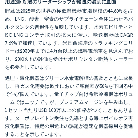
用途別:
貯蔵のリーダーシップが輸送の混乱に直面
貯蔵は2025年の世界の極低温機器市場規模の44.60%を占
め、LNG、酸素、窒素のサプライチェーン全体にわたるバ
ルクタンクの普遍性を反映しています。水素モビリティと
ISO LNGコンテナ取引の拡大に伴い、輸送機器はCAGR
7.69%で加速しています。米国西海岸のトラッキングコリ
ドーは2030年までに4万台以上の燃料電池車を見込んでお
り、20K以下の評価を受けたポリウレタン断熱トレーラー
を必要としています。
処理・液化機器はグリーン水素電解槽の普及とともに成長
し、再ガス化需要は欧州において稼働率が50%を下回る中
で伸び悩んでいます。量子チップ向け希釈冷凍機はボリュ
ームではニッチですが、プレミアムマージンを生み出し、
1セット当たりUSD 100万以上の価格がつくこともありま
す。ターボブレイトン受注を先導とする海上ボイルオフ再
液化装置は、特定の用途上の課題が急速な機器採用を促進
することを示しています。