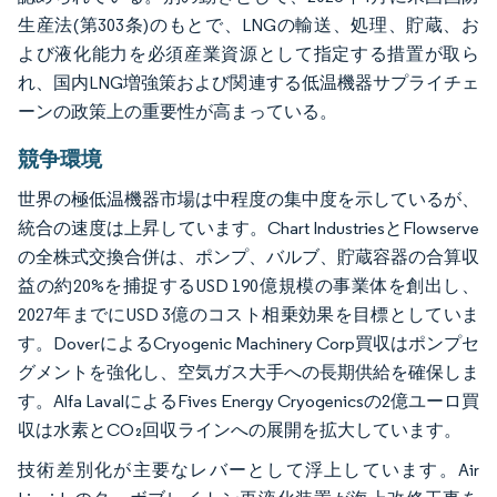
生産法(第303条)のもとで、LNGの輸送、処理、貯蔵、お
よび液化能力を必須産業資源として指定する措置が取ら
れ、国内LNG増強策および関連する低温機器サプライチェ
ーンの政策上の重要性が高まっている。
競争環境
世界の極低温機器市場は中程度の集中度を示しているが、
統合の速度は上昇しています。Chart IndustriesとFlowserve
の全株式交換合併は、ポンプ、バルブ、貯蔵容器の合算収
益の約20%を捕捉するUSD 190億規模の事業体を創出し、
2027年までにUSD 3億のコスト相乗効果を目標としていま
す。DoverによるCryogenic Machinery Corp買収はポンプセ
グメントを強化し、空気ガス大手への長期供給を確保しま
す。Alfa LavalによるFives Energy Cryogenicsの2億ユーロ買
収は水素とCO₂回収ラインへの展開を拡大しています。
技術差別化が主要なレバーとして浮上しています。Air