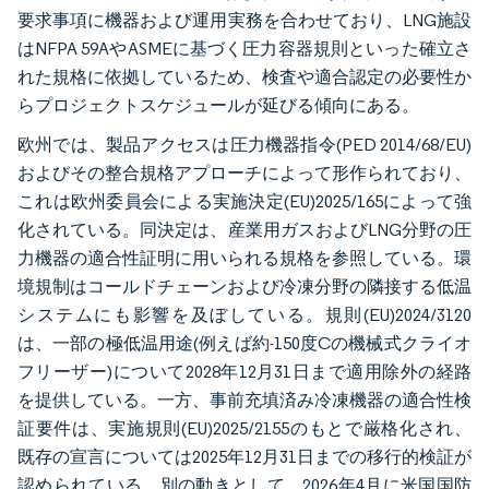
要求事項に機器および運用実務を合わせており、LNG施設
はNFPA 59AやASMEに基づく圧力容器規則といった確立さ
れた規格に依拠しているため、検査や適合認定の必要性か
らプロジェクトスケジュールが延びる傾向にある。
欧州では、製品アクセスは圧力機器指令(PED 2014/68/EU)
およびその整合規格アプローチによって形作られており、
これは欧州委員会による実施決定(EU)2025/165によって強
化されている。同決定は、産業用ガスおよびLNG分野の圧
力機器の適合性証明に用いられる規格を参照している。環
境規制はコールドチェーンおよび冷凍分野の隣接する低温
システムにも影響を及ぼしている。規則(EU)2024/3120
は、一部の極低温用途(例えば約-150度Cの機械式クライオ
フリーザー)について2028年12月31日まで適用除外の経路
を提供している。一方、事前充填済み冷凍機器の適合性検
証要件は、実施規則(EU)2025/2155のもとで厳格化され、
既存の宣言については2025年12月31日までの移行的検証が
認められている。別の動きとして、2026年4月に米国国防