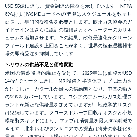
USD 55億に達し、資金調達の障壁を示しています。NFPA
59AおよびASMEコードへの準拠はスケジュールを数ヶ月
延長し、専門的な検査を必要とします。欧州ガス協会のガ
イドラインはさらに設計の複雑さとオペレーターのカリキ
ュラムを増加させます。その結果、改修最適化がグリーン
フィールド建設を上回ることが多く、世界の極低温機器市
場の即時受注を抑制しています。
ヘリウムの供給不足と価格変動
米国の備蓄段階的廃止を受けて、2023年には価格がUSD
14/m³でピークに達し、MRI設備と半導体ファブに圧力を
かけました。カタールが最大の供給国となり、中国の輸入
の90%をカバーしています。ロシアのアムールガス処理プ
ラントが新たな供給量を加えていますが、地政学的リスク
は継続しています。クローズドループ回収キオスクと小規
模精製スキッドにより、ファブは消費量を最大30%削減で
きます。北米およびタンザニアでの探査は将来の多様化を
示唆していますが、市場へのパイプラインは依然として高