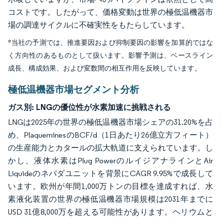
コストです。したがって、価格変動は世界の極低温機器市
場の調達サイクルに不確実性をもたらしています。
*当社の予測では、推進要因および抑制要因の影響を加算的ではな
く方向性のあるものとして扱います。影響予測は、ベースライン
成長、構成効果、および変数間の相互作用を反映しています。
極低温機器市場セグメント分析
ガス別:
LNGの優位性が水素加速に挑戦される
LNGは2025年の世界の極低温機器市場シェアの31.20%を占
め、PlaqueminesのBCF/d（1日あたり26億立方フィート）
の生産能力とカタールの拡大軌道に支えられています。し
かし、液体水素はPlug PowerのルイジアナラインとAir
Liquideのネバダユニットを背景にCAGR 9.95%で成長して
います。欧州が年間1,000万トンの目標を達成すれば、水
素液化装置の世界の極低温機器市場規模は2031年までに
USD 31億8,000万を超える可能性があります。ヘリウムと