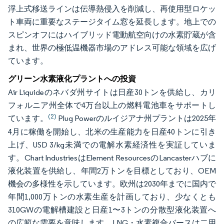
浮上式移送ラインは伝導熱侵入を削減し、再使用型ロケッ
ト車両に重要なステージタイム窓を延長します。地上での
スピンオフにはハイブリッド電動航空向けの水素貯蔵が含
まれ、世界の極低温機器市場のアドレス可能な領域を広げ
ています。
グリーン水素液化プラントへの投資
Air Liquideのネバダ州サイトは日産30トンを供給し、カリ
フォルニア州全体で4万台以上の燃料電池車をサポートし
(2)
ています。
Plug Powerのルイジアナ州プラントは2025年
4月に稼働を開始し、北米の生産能力を日産40トンに引き
上げ、USD 3/kg未満での電解水素経済性を実証していま
す。Chart IndustriesはElement ResourcesのLancasterハブに
液化装置を供給し、年間2万トンを目標としており、OEM
機会の多様性を示しています。欧州は2030年までに国内で
年間1,000万トンの水素生産を計画しており、少なくとも
310GWの電解槽建設と日産1〜3トンの分散型液化装置へ
の広範な需要を意味します。LNG・水素複合バースは二用