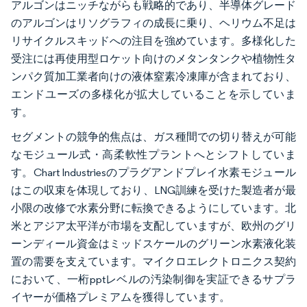
アルゴンはニッチながらも戦略的であり、半導体グレード
のアルゴンはリソグラフィの成長に乗り、ヘリウム不足は
リサイクルスキッドへの注目を強めています。多様化した
受注には再使用型ロケット向けのメタンタンクや植物性タ
ンパク質加工業者向けの液体窒素冷凍庫が含まれており、
エンドユーズの多様化が拡大していることを示していま
す。
セグメントの競争的焦点は、ガス種間での切り替えが可能
なモジュール式・高柔軟性プラントへとシフトしていま
す。Chart Industriesのプラグアンドプレイ水素モジュール
はこの収束を体現しており、LNG訓練を受けた製造者が最
小限の改修で水素分野に転換できるようにしています。北
米とアジア太平洋が市場を支配していますが、欧州のグリ
ーンディール資金はミッドスケールのグリーン水素液化装
置の需要を支えています。マイクロエレクトロニクス契約
において、一桁pptレベルの汚染制御を実証できるサプラ
イヤーが価格プレミアムを獲得しています。