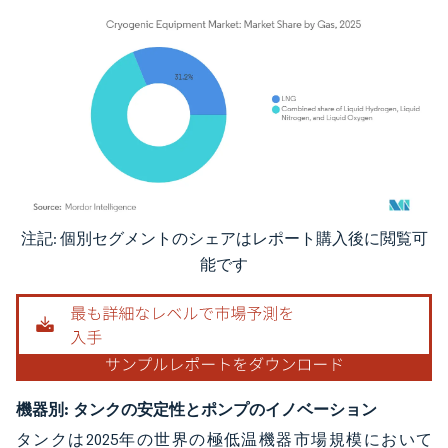
注記: 個別セグメントのシェアはレポート購入後に閲覧可
画像 © Mordor Intelligence。再利用にはCC BY 4.0の表示が必要です。
能です
機器別:
タンクの安定性とポンプのイノベーション
タンクは2025年の世界の極低温機器市場規模において