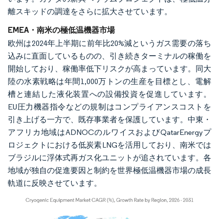
離スキッドの調達をさらに拡大させています。
EMEA・南米の極低温機器市場
欧州は2024年上半期に前年比20%減というガス需要の落ち
込みに直面しているものの、引き続きターミナルの稼働を
開始しており、稼働率低下リスクが高まっています。同大
陸の水素戦略は年間1,000万トンの生産を目標とし、電解
槽と連結した液化装置への設備投資を促進しています。
EU圧力機器指令などの規制はコンプライアンスコストを
引き上げる一方で、既存事業者を保護しています。中東・
アフリカ地域はADNOCのルワイスおよびQatarEnergyプ
ロジェクトにおける低炭素LNGを活用しており、南米では
ブラジルに浮体式再ガス化ユニットが追されています。各
地域が独自の促進要因と制約を世界極低温機器市場の成長
軌道に反映させています。