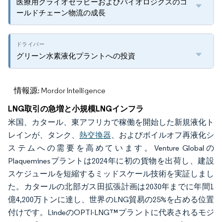
医療用クライオセラピーおよびバイオロジクスのコ
ールドチェーン物流の成長
グリーン水素液化プラントへの投資
情報源: Mordor Intelligence
LNG取引の急増と小規模LNGインフラ
米国、カタール、東アフリカで稼働を開始した新規液化ト
レインが、タンク、
熱交換器
、およびボイルオフ再液化シ
ステムへの需要を高めています。Venture Globalの
Plaqueminesプラントは2024年に初の貨物を出荷し、建設
スケジュールを短縮するミッドスケール技術を実証しまし
た。カタールの北部ガス田拡張計画は2030年までに年間1
億4,200万トンに達し、世界のLNG貿易の25%を占める位置
付けです。LindeのOPTI-LNG™プラントに代表されるモジ