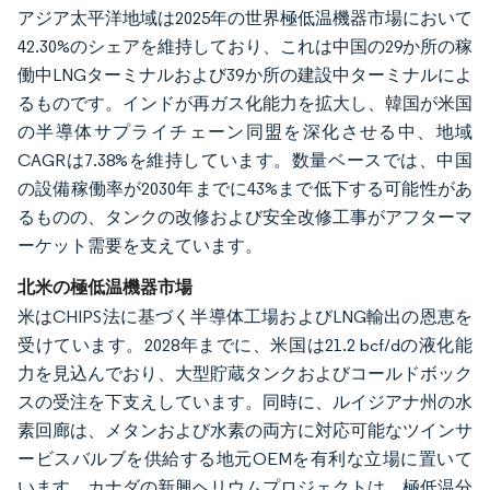
アジア太平洋地域は2025年の世界極低温機器市場において
42.30%のシェアを維持しており、これは中国の29か所の稼
働中LNGターミナルおよび39か所の建設中ターミナルによ
るものです。インドが再ガス化能力を拡大し、韓国が米国
の半導体サプライチェーン同盟を深化させる中、地域
CAGRは7.38%を維持しています。数量ベースでは、中国
の設備稼働率が2030年までに43%まで低下する可能性があ
るものの、タンクの改修および安全改修工事がアフターマ
ーケット需要を支えています。
北米の極低温機器市場
米はCHIPS法に基づく半導体工場およびLNG輸出の恩恵を
受けています。2028年までに、米国は21.2 bcf/dの液化能
力を見込んでおり、大型貯蔵タンクおよびコールドボック
スの受注を下支えしています。同時に、ルイジアナ州の水
素回廊は、メタンおよび水素の両方に対応可能なツインサ
ービスバルブを供給する地元OEMを有利な立場に置いて
います。カナダの新興ヘリウムプロジェクトは、極低温分