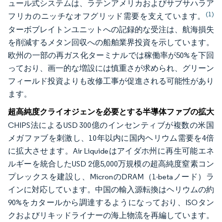
ュール式システムは、ラテンアメリカおよびサブサハラア
(1)
フリカのニッチなオフグリッド需要を支えています。
ターボブレイトンユニットへの記録的な受注は、航海損失
を削減するメタン回収への船舶業界投資を示しています。
欧州の一部の再ガス化ターミナルでは稼働率が50%を下回
っており、画一的な増設には慎重さが求められ、グリーン
フィールド投資よりも改修工事が促進される可能性があり
ます。
超高純度クライオジェンを必要とする半導体ファブの拡大
CHIPS法によるUSD 300億のインセンティブが複数の米国
メガファブを刺激し、10年以内に国内ヘリウム需要を4倍
に拡大させます。Air Liquideはアイダホ州に再生可能エネ
ルギーを統合したUSD 2億5,000万規模の超高純度窒素コン
プレックスを建設し、MicronのDRAM（1-betaノード）ラ
インに対応しています。中国の輸入源転換はヘリウムの約
90%をカタールから調達するようになっており、ISOタン
クおよびリキッドライナーの海上物流を再編しています。