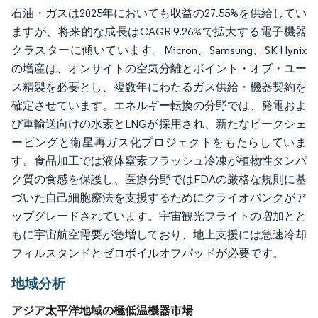
石油・ガスは2025年においても収益の27.55%を供給してい
ますが、将来的な成長はCAGR 9.26%で拡大する電子機器
クラスターに傾いています。Micron、Samsung、SK Hynix
の増産は、オンサイトの空気分離とポイント・オブ・ユー
ス精製を必要とし、複数年にわたるガス供給・機器契約を
確定させています。エネルギー転換の分野では、発電およ
び重輸送向けの水素とLNGが採用され、新たなピークシェ
ービングと衛星再ガス化プロジェクトをもたらしていま
す。食品加工では液体窒素フラッシュ冷凍が植物性タンパ
ク質の食感を保護し、医療分野ではFDAの厳格な規則に基
づいた自己細胞療法を支援するためにクライオバンクがア
ップグレードされています。宇宙観光フライトの増加とと
もに宇宙航空需要が急増しており、地上支援には急速冷却
フィルスタンドとゼロボイルオフパッドが必要です。
地域分析
アジア太平洋地域の極低温機器市場