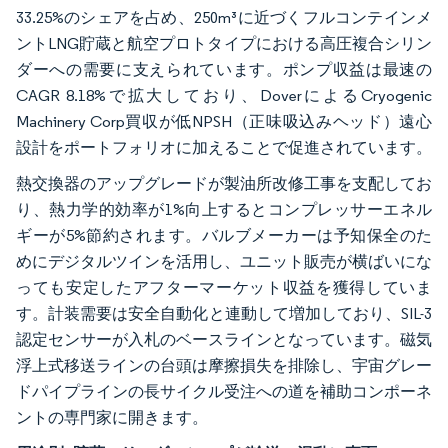
33.25%のシェアを占め、250m³に近づくフルコンテインメ
ントLNG貯蔵と航空プロトタイプにおける高圧複合シリン
ダーへの需要に支えられています。ポンプ収益は最速の
CAGR 8.18%で拡大しており、DoverによるCryogenic
Machinery Corp買収が低NPSH（正味吸込みヘッド）遠心
設計をポートフォリオに加えることで促進されています。
熱交換器のアップグレードが製油所改修工事を支配してお
り、熱力学的効率が1%向上するとコンプレッサーエネル
ギーが5%節約されます。バルブメーカーは予知保全のた
めにデジタルツインを活用し、ユニット販売が横ばいにな
っても安定したアフターマーケット収益を獲得していま
す。計装需要は安全自動化と連動して増加しており、SIL-3
認定センサーが入札のベースラインとなっています。磁気
浮上式移送ラインの台頭は摩擦損失を排除し、宇宙グレー
ドパイプラインの長サイクル受注への道を補助コンポーネ
ントの専門家に開きます。