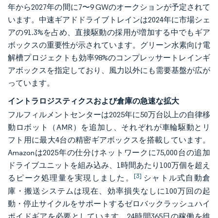
年から2027年の間に7〜9 GWのオークションが予定されて
います。中速ギアドドライブトレインは2024年に市場シェ
アの91.3%を占め、直接駆動の採用が増加する中でもギア
ボックスの重要性が示されています。グリーン水素向け電
解槽プロジェクトも効率98%のコンプレッサートレインギ
アボックスを指定しており、風力以外にも需要基盤が広が
っています。
イントラロジスティクスおよび倉庫の急速な拡大
フルフィルメントセンターは2025年に50万台以上の自律移
動ロボット（AMR）を追加し、それぞれが車輪駆動とリ
フト用に最大4台の精密ギアボックスを搭載しています。
Amazonは2025年の仕分けネットワークに75,000台の追加
ドライブユニットを組み込み、1時間あたり100万個を超え
[3]
るピーク処理量を実現しました。
シャトル式自動倉
庫・搬送システムは現在、効率損失なしに100万回の起
動・停止サイクルをサポートするゼロバックラッシュハイ
ポイドギアを必要としています。24時間365日の稼働を維