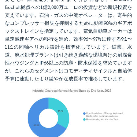
Bocholt拠点への1億2,000万ユーロの投資などの新規投資を
支えています。石油・ガスの中流オペレーターは、寄生的
なコンプレッサー損失を抑制するために効率98%のギアボ
ックストレインを指定しています。電気自動車メーカーは
単速減速ギアへの移行を進め、効率96〜97%に達する9:1〜
11:1の同軸ヘリカル設計を標準化しています。鉱業、水
道、廃水処理プラントは引き続き過酷な環境向けの耐腐食
性ハウジングとIP66以上の防塵・防水保護を求めています
が、これらのセグメントはコモディティサイクルと自治体
予算に連動したより緩やかな成長率で推移しています。