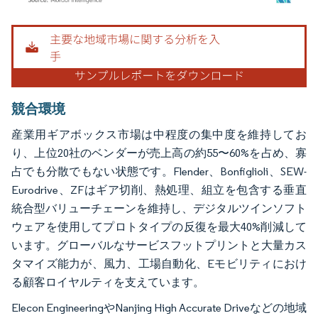
画像 © Mordor Intelligence。再利用にはCC BY 4.0の表示が必要です。
競合環境
産業用ギアボックス市場は中程度の集中度を維持してお
り、上位20社のベンダーが売上高の約55〜60%を占め、寡
占でも分散でもない状態です。Flender、Bonfiglioli、SEW-
Eurodrive、ZFはギア切削、熱処理、組立を包含する垂直
統合型バリューチェーンを維持し、デジタルツインソフト
ウェアを使用してプロトタイプの反復を最大40%削減して
います。グローバルなサービスフットプリントと大量カス
タマイズ能力が、風力、工場自動化、Eモビリティにおけ
る顧客ロイヤルティを支えています。
Elecon EngineeringやNanjing High Accurate Driveなどの地域