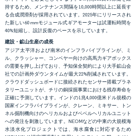
持するため、メンテナンス間隔を10,000時間以上に延長す
る合成潤滑剤が採用されています。2025年にリリースされ
た新しい60 mmモジュール式ギアモーターは試運転時間を
40%短縮し、設計反復のペースを示しています。
建設・鉱山生産の成長
アジア太平洋および南米のインフラパイプラインが、ミ
ル、クラッシャー、コンベヤー向けの高馬力ギアボックス
の需要を押し上げており、予知保全契約により大手鉱山会
社での計画外ダウンタイムが最大22%削減されています。
クラウドダッシュボードに接続されたセンサー搭載プラネ
タリーユニットが、チリの銅採掘事業における残存寿命を
正確に予測しています。インドの1兆4,000億米ドル規模の
国家インフラパイプラインが、クレーン、ミキサー、トン
ネル掘削機向けのヘリカルおよびベベルヘリカルユニット
への発注を刺激しています。NEOMなどの中東の大規模海
水淡水化プロジェクトでは、海水腐食に対応するため