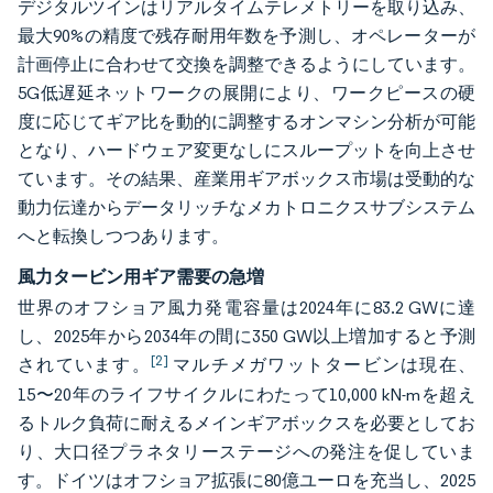
デジタルツインはリアルタイムテレメトリーを取り込み、
最大90%の精度で残存耐用年数を予測し、オペレーターが
計画停止に合わせて交換を調整できるようにしています。
5G低遅延ネットワークの展開により、ワークピースの硬
度に応じてギア比を動的に調整するオンマシン分析が可能
となり、ハードウェア変更なしにスループットを向上させ
ています。その結果、産業用ギアボックス市場は受動的な
動力伝達からデータリッチなメカトロニクスサブシステム
へと転換しつつあります。
風力タービン用ギア需要の急増
世界のオフショア風力発電容量は2024年に83.2 GWに達
し、2025年から2034年の間に350 GW以上増加すると予測
[2]
されています。
マルチメガワットタービンは現在、
15〜20年のライフサイクルにわたって10,000 kN-mを超え
るトルク負荷に耐えるメインギアボックスを必要としてお
り、大口径プラネタリーステージへの発注を促していま
す。ドイツはオフショア拡張に80億ユーロを充当し、2025