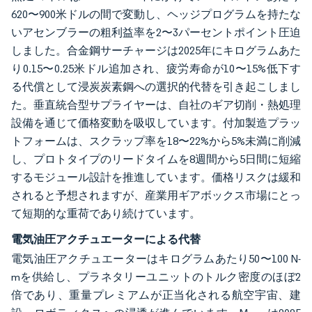
620〜900米ドルの間で変動し、ヘッジプログラムを持たな
いアセンブラーの粗利益率を2〜3パーセントポイント圧迫
しました。合金鋼サーチャージは2025年にキログラムあた
り0.15〜0.25米ドル追加され、疲労寿命が10〜15%低下す
る代償として浸炭炭素鋼への選択的代替を引き起こしまし
た。垂直統合型サプライヤーは、自社のギア切削・熱処理
設備を通じて価格変動を吸収しています。付加製造プラッ
トフォームは、スクラップ率を18〜22%から5%未満に削減
し、プロトタイプのリードタイムを8週間から5日間に短縮
するモジュール設計を推進しています。価格リスクは緩和
されると予想されますが、産業用ギアボックス市場にとっ
て短期的な重荷であり続けています。
電気油圧アクチュエーターによる代替
電気油圧アクチュエーターはキログラムあたり50〜100 N-
mを供給し、プラネタリーユニットのトルク密度のほぼ2
倍であり、重量プレミアムが正当化される航空宇宙、建