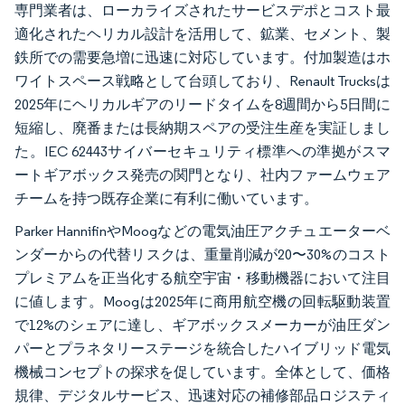
専門業者は、ローカライズされたサービスデポとコスト最
適化されたヘリカル設計を活用して、鉱業、セメント、製
鉄所での需要急増に迅速に対応しています。付加製造はホ
ワイトスペース戦略として台頭しており、Renault Trucksは
2025年にヘリカルギアのリードタイムを8週間から5日間に
短縮し、廃番または長納期スペアの受注生産を実証しまし
た。IEC 62443サイバーセキュリティ標準への準拠がスマ
ートギアボックス発売の関門となり、社内ファームウェア
チームを持つ既存企業に有利に働いています。
Parker HannifinやMoogなどの電気油圧アクチュエーターベ
ンダーからの代替リスクは、重量削減が20〜30%のコスト
プレミアムを正当化する航空宇宙・移動機器において注目
に値します。Moogは2025年に商用航空機の回転駆動装置
で12%のシェアに達し、ギアボックスメーカーが油圧ダン
パーとプラネタリーステージを統合したハイブリッド電気
機械コンセプトの探求を促しています。全体として、価格
規律、デジタルサービス、迅速対応の補修部品ロジスティ