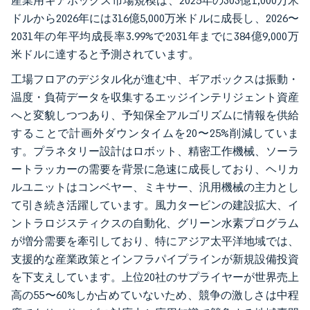
産業用ギアボックス市場規模は、2025年の303億1,000万米
ドルから2026年には316億5,000万米ドルに成長し、2026〜
2031年の年平均成長率3.99%で2031年までに384億9,000万
米ドルに達すると予測されています。
工場フロアのデジタル化が進む中、ギアボックスは振動・
温度・負荷データを収集するエッジインテリジェント資産
へと変貌しつつあり、予知保全アルゴリズムに情報を供給
することで計画外ダウンタイムを20〜25%削減していま
す。プラネタリー設計はロボット、精密工作機械、ソーラ
ートラッカーの需要を背景に急速に成長しており、ヘリカ
ルユニットはコンベヤー、ミキサー、汎用機械の主力とし
て引き続き活躍しています。風力タービンの建設拡大、イ
ントラロジスティクスの自動化、グリーン水素プログラム
が増分需要を牽引しており、特にアジア太平洋地域では、
支援的な産業政策とインフラパイプラインが新規設備投資
を下支えしています。上位20社のサプライヤーが世界売上
高の55〜60%しか占めていないため、競争の激しさは中程