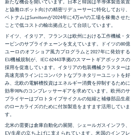
新たな機会を開いています。日本と韓国は半導体製造装置
と協働ロボット向けの精密リデューサーに特化しており、
ベトナムはSumitomが2024年に4万m²の工場を稼働させた
ことで低コストの輸出拠点として台頭しています。
ドイツ、イタリア、フランスは欧州における工作機械・タ
ービンのサプライチェーンを支えています。ドイツの80億
ユーロのオフショア風力プログラムと2027年に発効する
EU機械規制が、IEC 62443準拠のスマートギアボックスの
採用を促進しています。イタリアの包装機械クラスターは
高速充填ラインにコンパクトなプラネタリーユニットを好
み、北欧の電解槽投資はエネルギー消費を抑制するために
効率98%のコンプレッサーギアを求めています。欧州のサ
プライヤーはプロトタイプサイクルの短縮と補修部品生産
のローカライズのために付加製造をますます活用していま
す。
北米の需要は倉庫自動化の展開、シェールガスインフラ、
EV生産の立ち上げに支えられています。米国のインフレ