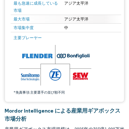
最も急速に成長している
アジア太平洋
市場
最大市場
アジア太平洋
市場集中度
中
画像 © Mordor Intelligence。再利用にはCC BY 4.0の表示が必要です。
主要プレーヤー
*免責事項:主要選手の並び順不同
Mordor Intelligence による産業用ギアボックス
市場分析