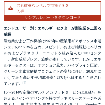
エンドユーザー別：エネルギーセクターが製造業を上回る
成長
製造業および工作機械は2025年の産業用ギアボックス市場
シェアの33.21%を占め、スピンドルおよび軸駆動にヘリカ
ルおよびプラネタリーユニットを組み込んだCNCセンタ
ー、射出成形プレス、旋盤が牽引しています。しかしエネ
ルギーセクターは、オフショア風力、パイプライン圧縮、
グリーン水素電解槽プロジェクトの増加に伴い、2031年に
かけて最も高い年平均成長率4.92%を記録すると予測され
[4]
ています。
15〜20 MW定格のマルチメガワットタービンは直径4 mを
超えるメインベアリングを持つプラネタリーステージを必
要とし、鍛造能力を限界まで引き伸ばし、Flenderの