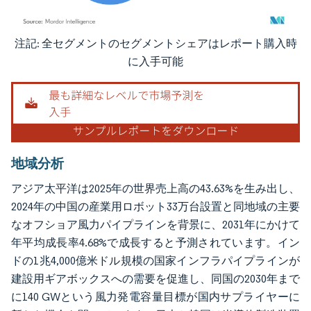
注記: 全セグメントのセグメントシェアはレポート購入時
画像 © Mordor Intelligence。再利用にはCC BY 4.0の表示が必要です。
に入手可能
地域分析
アジア太平洋は2025年の世界売上高の43.63%を生み出し、
2024年の中国の産業用ロボット33万台設置と同地域の主要
なオフショア風力パイプラインを背景に、2031年にかけて
年平均成長率4.68%で成長すると予測されています。イン
ドの1兆4,000億米ドル規模の国家インフラパイプラインが
建設用ギアボックスへの需要を促進し、同国の2030年まで
に140 GWという風力発電容量目標が国内サプライヤーに