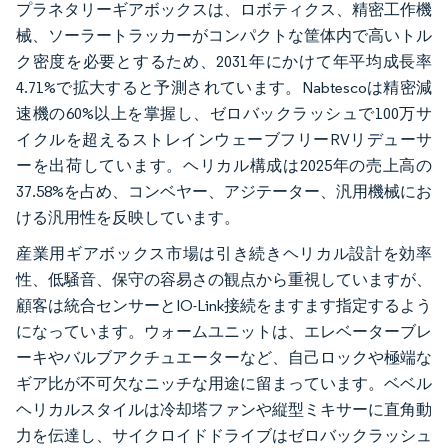
プラネタリーギアボックスは、ロボティクス、精密工作機
械、ソーラートラッカーがコンパクトな筐体内で高いトル
ク密度を必要とするため、2031年にかけて年平均成長率
4.71%で拡大すると予測されています。Nabtescoは精密減
速機の60%以上を掌握し、ゼロバックラッシュで100万サ
イクルを超えるストレインウェーブフリーRVリデューサ
ーを出荷しています。ヘリカル構成は2025年の売上高の
37.58%を占め、コンベヤー、アジテーター、汎用機械にお
ける汎用性を反映しています。
産業用ギアボックス市場は引き続きヘリカル設計を効率
性、低騒音、保守の容易さの観点から重視していますが、
顧客は統合センサーとIO-Link接続をますます指定するよう
になっています。ウォームユニットは、エレベーターブレ
ーキやバルブアクチュエーターなど、自己ロックや極端な
ギア比が不可欠なニッチな用途に留まっています。ベベル
ヘリカルスタイルは冷却塔ファンや縦型ミキサーに直角動
力を伝達し、サイクロイドドライブはゼロバックラッシュ