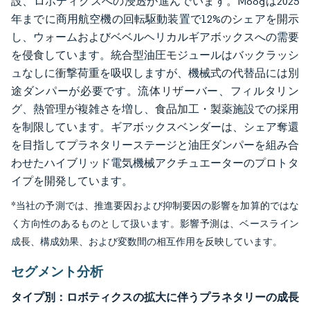
設、ロボティクスへの浸透が進んでいます。Moogは2025
年までに商用航空機の回転駆動装置で12%のシェアを開示
し、ウォームおよびベベルヘリカルギアボックスへの需要
を侵食しています。統合型油圧モジュールはバックラッシ
ュなしに衝撃荷重を吸収しますが、機械式の代替品には別
途ダンパーが必要です。流体リザーバー、フィルタリン
グ、熱管理が複雑さを増し、食品加工・製薬施設での採用
を制限しています。ギアボックスベンダーは、シェア奪還
を目指してプラネタリーステージと油圧ダンパーを組み合
わせたハイブリッド電気機械アクチュエーターのプロトタ
イプを開発しています。
*当社の予測では、推進要因および抑制要因の影響を加算的ではな
く方向性のあるものとして扱います。影響予測は、ベースライン
成長、構成効果、および変数間の相互作用を反映しています。
セグメント分析
タイプ別：ロボティクスの拡大に伴うプラネタリーの成長