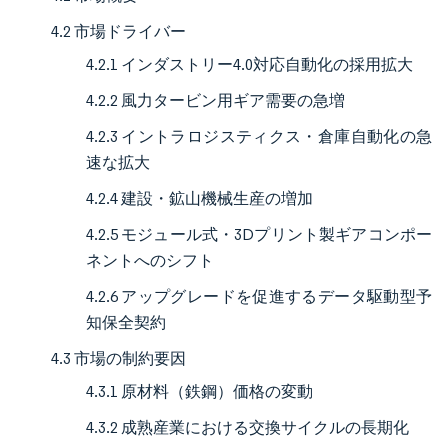
4.2 市場ドライバー
4.2.1 インダストリー4.0対応自動化の採用拡大
4.2.2 風力タービン用ギア需要の急増
4.2.3 イントラロジスティクス・倉庫自動化の急
速な拡大
4.2.4 建設・鉱山機械生産の増加
4.2.5 モジュール式・3Dプリント製ギアコンポー
ネントへのシフト
4.2.6 アップグレードを促進するデータ駆動型予
知保全契約
4.3 市場の制約要因
4.3.1 原材料（鉄鋼）価格の変動
4.3.2 成熟産業における交換サイクルの長期化