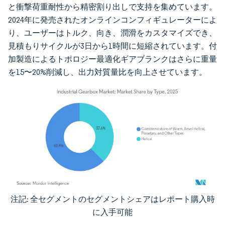
と衝撃荷重耐性から精密割り出しで支持を集めています。
2024年に発売されたオンラインコンフィギュレーターによ
り、ユーザーはトルク、向き、潤滑をカスタマイズでき、
見積もりサイクルが3日から1時間に短縮されています。付
加製造によるトポロジー最適化ギアブランクはさらに重量
を15〜20%削減し、出力対質量比を向上させています。
注記: 全セグメントのセグメントシェアはレポート購入時
画像 © Mordor Intelligence。再利用にはCC BY 4.0の表示が必要です。
に入手可能