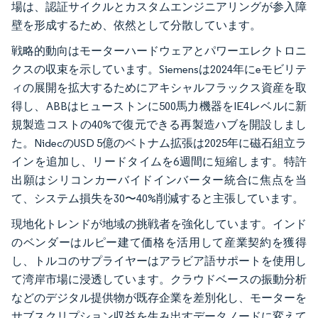
場は、認証サイクルとカスタムエンジニアリングが参入障
壁を形成するため、依然として分散しています。
戦略的動向はモーターハードウェアとパワーエレクトロニ
クスの収束を示しています。Siemensは2024年にeモビリテ
ィの展開を拡大するためにアキシャルフラックス資産を取
得し、ABBはヒューストンに500馬力機器をIE4レベルに新
規製造コストの40%で復元できる再製造ハブを開設しまし
た。NidecのUSD 5億のベトナム拡張は2025年に磁石組立ラ
インを追加し、リードタイムを6週間に短縮します。特許
出願はシリコンカーバイドインバーター統合に焦点を当
て、システム損失を30〜40%削減すると主張しています。
現地化トレンドが地域の挑戦者を強化しています。インド
のベンダーはルピー建て価格を活用して産業契約を獲得
し、トルコのサプライヤーはアラビア語サポートを使用し
て湾岸市場に浸透しています。クラウドベースの振動分析
などのデジタル提供物が既存企業を差別化し、モーターを
サブスクリプション収益を生み出すデータノードに変えて