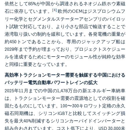
依然として85%が中国から調達されるネオジム鉄ホウ素磁
[4]
石に依存しています。
欧州のOEMはジスプロシウムフ
リー化学とセグメンタルステーターアセンブリのパイロッ
ト試験で対応しており、より小さな部品で輸送することで
港湾取り扱いの制約を緩和しています。各発電機の重量が
約450トンであることから、専用のジャックアップ船は
2028年まで予約が埋まっており、プロジェクトスケジュー
ルを達成するためにモーターのモジュール性が純粋な効率
と同様に重要となっています。
高効率トラクションモーター需要を触媒する中国における
バッテリー電気自動車パワートレインの拡大
2025年11月までの中国の1,478万台の新エネルギー車納車
は、トラクションモーター需要の震源地としての役割を確
固たるものにしています。100〜300キロワット定格の永久
磁石同期機は、シリコンIGBTと比較してスイッチング損
失を最大40%削減するシリコンカーバイドインバーターと
組み合わされています。コスト低下により、USD 30,000未