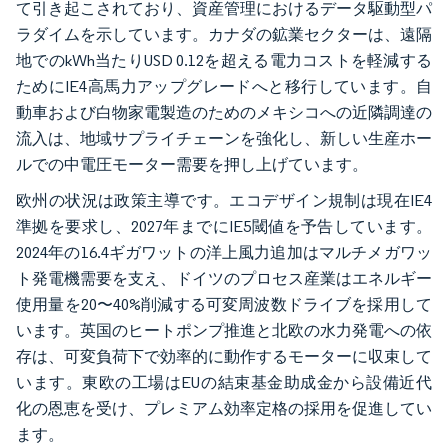
て引き起こされており、資産管理におけるデータ駆動型パ
ラダイムを示しています。カナダの鉱業セクターは、遠隔
地でのkWh当たりUSD 0.12を超える電力コストを軽減する
ためにIE4高馬力アップグレードへと移行しています。自
動車および白物家電製造のためのメキシコへの近隣調達の
流入は、地域サプライチェーンを強化し、新しい生産ホー
ルでの中電圧モーター需要を押し上げています。
欧州の状況は政策主導です。エコデザイン規制は現在IE4
準拠を要求し、2027年までにIE5閾値を予告しています。
2024年の16.4ギガワットの洋上風力追加はマルチメガワッ
ト発電機需要を支え、ドイツのプロセス産業はエネルギー
使用量を20〜40%削減する可変周波数ドライブを採用して
います。英国のヒートポンプ推進と北欧の水力発電への依
存は、可変負荷下で効率的に動作するモーターに収束して
います。東欧の工場はEUの結束基金助成金から設備近代
化の恩恵を受け、プレミアム効率定格の採用を促進してい
ます。