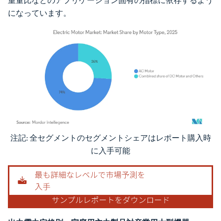
重量比などのアプリケーション固有の指標に依存するよう
になっています。
注記: 全セグメントのセグメントシェアはレポート購入時
画像 © Mordor Intelligence。再利用にはCC BY 4.0の表示が必要です。
に入手可能