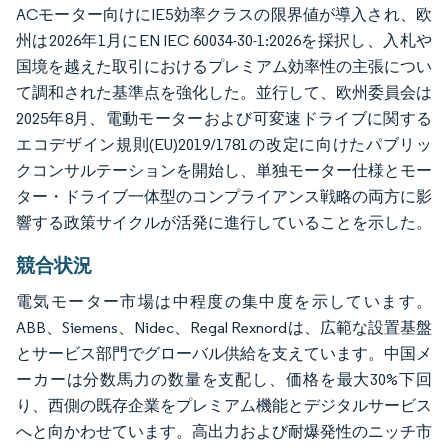
ACモーター向けにIE5効率クラスの限界値が導入され、欧
州は2026年1月にEN IEC 60034-30-1:2026を採択し、入札や
国境を越えた取引におけるプレミアム効率性の主張につい
て調和された基準点を強化した。並行して、欧州委員会は
2025年8月、電動モーターおよび可変速ドライブに関する
エコデザイン規則(EU)2019/1781の改定に向けたパブリッ
クコンサルテーションを開始し、単独モーター仕様とモー
ター・ドライブ一体型のコンプライアンス戦略の両方に影
響する政策サイクルが活発に進行していることを示した。
競合状況
電気モーター市場は中程度の集中度を示しています。
ABB、Siemens、Nidec、Regal Rexnordは、広範な設置基盤
とサービス部門でグローバル供給を支えています。中国メ
ーカーは分数馬力の数量を支配し、価格を最大30%下回
り、西側の既存企業をプレミアム機能とデジタルサービス
へと向かわせています。高出力および耐爆発性のニッチ市