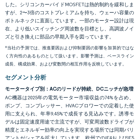
した。シリコンカーバイドMOSFETは熱的制約を緩和しま
すが、2〜3倍のコストプレミアムを持ち、ウェーハ容量の
ボトルネックに直面しています。一部のモーター設計は現
在、より低いスイッチング周波数を目標とし、高調波ノイ
ズと引き換えに部品の早期入手を図っています。
*当社の予測では、推進要因および抑制要因の影響を加算的ではな
く方向性のあるものとして扱います。影響予測は、ベースライン
成長、構成効果、および変数間の相互作用を反映しています。
セグメント分析
モータータイプ別：ACのリードが持続、DCニッチが急増
AC機器は2025年の電気モーター市場収益の74%を占め、
ポンプ、コンプレッサー、HVACブロワーでの定着した使
用に支えられ、年率9.45%で成長する見込みです。誘導モ
デルは固定速度用途で主流ですが、可変周波数ドライブが
精度とエネルギー効率の向上を実現する場所では同期バリ
アントがシェアを拡大しています。欧州でのIE4およびIE5