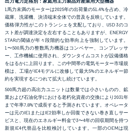
出力電力定格別：家庭用主力製品対産業用大型機器
1馬力未満のモーターは2025年の出荷量の51.4%を占め、冷
蔵庫、洗濯機、決済端末全体での普及を反映しています。
価格弾力性がこのトランシェを支配しており、USD 3のコ
スト差が調達決定を左右することもありますが、ENERGY
STARの閾値が年々段階的な効率向上を強制しています。
1〜500馬力の整数馬力機器はコンベヤー、コンプレッサ
ー、工作機械に使用され、ダウンタイムコストが設備価格
をはるかに上回ります。この中間帯の電気モーター市場規
模は、工場がIE4モデルに改修して最大5%のエネルギー節
約を実現するにつれて拡大し続けています。
500馬力超の高出力ユニットは数量では小さいものの、鉱
業および石油化学における老朽化資産の交換により2031年
まで年率7.8%で成長すると予測されています。オペレータ
ーは元のIE1またはIE2効率しか回復できない巻き直しサー
ビスと、現在のエネルギー料金で3〜4年の回収期間を持つ
新規IE4代替品を比較検討しています。一部のOEMは現