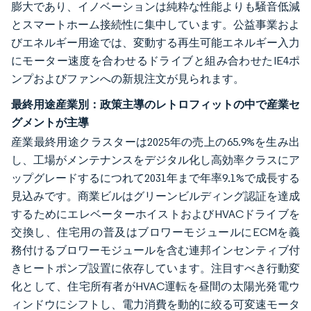
膨大であり、イノベーションは純粋な性能よりも騒音低減
とスマートホーム接続性に集中しています。公益事業およ
びエネルギー用途では、変動する再生可能エネルギー入力
にモーター速度を合わせるドライブと組み合わせたIE4ポ
ンプおよびファンへの新規注文が見られます。
最終用途産業別：政策主導のレトロフィットの中で産業セ
グメントが主導
産業最終用途クラスターは2025年の売上の65.9%を生み出
し、工場がメンテナンスをデジタル化し高効率クラスにア
ップグレードするにつれて2031年まで年率9.1%で成長する
見込みです。商業ビルはグリーンビルディング認証を達成
するためにエレベーターホイストおよびHVACドライブを
交換し、住宅用の普及はブロワーモジュールにECMを義
務付けるブロワーモジュールを含む連邦インセンティブ付
きヒートポンプ設置に依存しています。注目すべき行動変
化として、住宅所有者がHVAC運転を昼間の太陽光発電ウ
ィンドウにシフトし、電力消費を動的に絞る可変速モータ