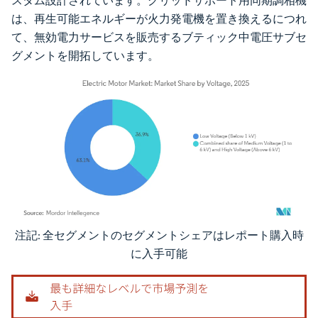
スタム設計されています。グリッドサポート用同期調相機
は、再生可能エネルギーが火力発電機を置き換えるにつれ
て、無効電力サービスを販売するブティック中電圧サブセ
グメントを開拓しています。
注記: 全セグメントのセグメントシェアはレポート購入時
画像 © Mordor Intelligence。再利用にはCC BY 4.0の表示が必要です。
に入手可能