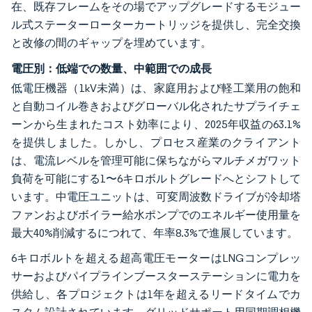
在、既存フレームをその場でアップグレードするモジュー
ル式ステーターローターカートリッジを提供し、完全交換
と改修の間のギャップを埋めています。
電圧別：低端での数量、中範囲での成長
低電圧機器（1kV未満）は、家庭用および軽工業用の飽和
と自動コイル巻きおよびグローバル化されたサプライチェ
ーンから生まれたコスト効率により、2025年収益の63.1%
を提供しました。しかし、プロセス産業のクライアント
は、電流レベルを管理可能に保ちながらマルチメガワット
負荷を可能にする1〜6キロボルトグレードへとシフトして
います。中電圧ユニットは、可変周波数ドライブが冷却塔
ファンおよびボイラー給水ポンプでのエネルギー使用量を
最大40%削減するにつれて、年率8.3%で進展しています。
6キロボルトを超える超高電圧モーターはLNGコンプレッ
サーおよびパイプラインブースターステーションに電力を
供給し、各プロジェクトは1年を超えるリードタイムでカ