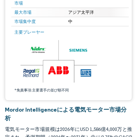
市場
最大市場
アジア太平洋
市場集中度
中
画像 © Mordor Intelligence。再利用にはCC BY 4.0の表示が必要です。
主要プレーヤー
*免責事項:主要選手の並び順不同
Mordor Intelligenceによる電気モーター市場分
析
電気モーター市場規模は2026年にUSD 1,586億4,000万と推