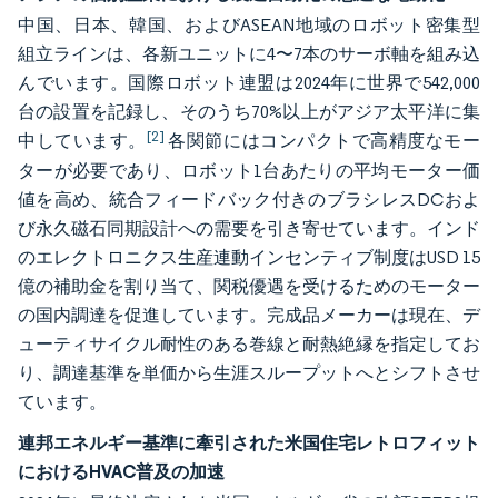
中国、日本、韓国、およびASEAN地域のロボット密集型
組立ラインは、各新ユニットに4〜7本のサーボ軸を組み込
んでいます。国際ロボット連盟は2024年に世界で542,000
台の設置を記録し、そのうち70%以上がアジア太平洋に集
[2]
中しています。
各関節にはコンパクトで高精度なモー
ターが必要であり、ロボット1台あたりの平均モーター価
値を高め、統合フィードバック付きのブラシレスDCおよ
び永久磁石同期設計への需要を引き寄せています。インド
のエレクトロニクス生産連動インセンティブ制度はUSD 15
億の補助金を割り当て、関税優遇を受けるためのモーター
の国内調達を促進しています。完成品メーカーは現在、デ
ューティサイクル耐性のある巻線と耐熱絶縁を指定してお
り、調達基準を単価から生涯スループットへとシフトさせ
ています。
連邦エネルギー基準に牽引された米国住宅レトロフィット
におけるHVAC普及の加速