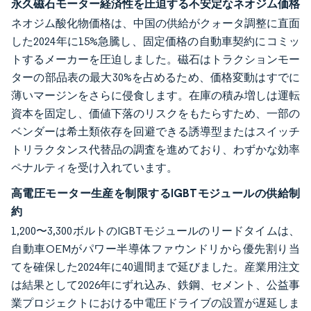
永久磁石モーター経済性を圧迫する不安定なネオジム価格
ネオジム酸化物価格は、中国の供給がクォータ調整に直面
した2024年に15%急騰し、固定価格の自動車契約にコミッ
トするメーカーを圧迫しました。磁石はトラクションモー
ターの部品表の最大30%を占めるため、価格変動はすでに
薄いマージンをさらに侵食します。在庫の積み増しは運転
資本を固定し、価値下落のリスクをもたらすため、一部の
ベンダーは希土類依存を回避できる誘導型またはスイッチ
トリラクタンス代替品の調査を進めており、わずかな効率
ペナルティを受け入れています。
高電圧モーター生産を制限するIGBTモジュールの供給制
約
1,200〜3,300ボルトのIGBTモジュールのリードタイムは、
自動車OEMがパワー半導体ファウンドリから優先割り当
てを確保した2024年に40週間まで延びました。産業用注文
は結果として2026年にずれ込み、鉄鋼、セメント、公益事
業プロジェクトにおける中電圧ドライブの設置が遅延しま