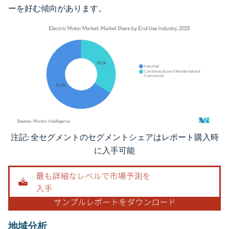
ーを好む傾向があります。
注記: 全セグメントのセグメントシェアはレポート購入時
画像 © Mordor Intelligence。再利用にはCC BY 4.0の表示が必要です。
に入手可能
地域分析