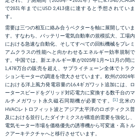
定され、予測期間（2026年〜2031年）中に8.75%のCAGR
で2031年までにUSD 2,413億に達すると予想されていま
す。
需要は三つの相互に絡み合うベクターを軸に展開していま
す。すなわち、バッテリー電気自動車の規模拡大、工場内
における急速な自動化、そしてすべての回転機械をプレミ
アムクラスの性能へと向かわせるエネルギー効率規制で
す。中国では、新エネルギー車が2025年1月〜11月の間に
1,478万台の販売を超え、サプライチェーン全体でトラク
ションモーターの調達を増大させています。欧州の2024年
における洋上風力発電容量の16.4ギガワット追加には、ロ
ータースピードをグリッド対応電力に変換する数千台のマ
[1]
ルチメガワット永久磁石同期機が必要です。
北米の
HVACレトロフィット波とアジア太平洋のロボティクス普
及における並行したダイナミクスが構造的需要を強化し、
電気モーター市場を価格優先の誘導機から可変速・高トル
クアーキテクチャへと移行させています。