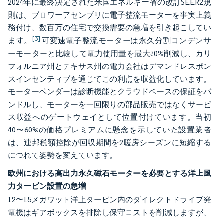
2024年に最終決定された米国エネルギー省の改訂SEER2規
則は、ブロワーアセンブリに電子整流モーターを事実上義
務付け、数百万の住宅で交換需要の急増を引き起こしてい
[3]
ます。
可変速電子整流モーターは永久分割コンデンサ
ーモーターと比較して電力使用量を最大30%削減し、カリ
フォルニア州とテキサス州の電力会社はデマンドレスポン
スインセンティブを通じてこの利点を収益化しています。
モーターベンダーは診断機能とクラウドベースの保証をバ
ンドルし、モーターを一回限りの部品販売ではなくサービ
ス収益へのゲートウェイとして位置付けています。当初
40〜60%の価格プレミアムに懸念を示していた設置業者
は、連邦税額控除が回収期間を2暖房シーズンに短縮する
につれて姿勢を変えています。
欧州における高出力永久磁石モーターを必要とする洋上風
力タービン設置の急増
12〜15メガワット洋上タービン内のダイレクトドライブ発
電機はギアボックスを排除し保守コストを削減しますが、