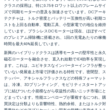
クラスの採用は、特に0.75キロワット以上のフレームサイ
ズで同期モーターの普及を加速させています。DCアーキ
テクチャは、トルク密度とバッテリー互換性が高い初期コ
ストを上回る自動車、電動工具、小型家電での地位を維持
しています。ブラシレスDCモーターは現在、ほぼすべて
のプレミアム掃除機に搭載され、1回の充電あたりの稼働
時間を最大40%延長しています。
新興のハイブリッドクラスは誘導モーターの堅牢性と永久
磁石ローターを融合させ、直入れ始動でIE4効率を実現し
ます。これは、ユビキタスなインバーターインフラが整っ
ていない発展途上市場で評価される特性です。密閉型、ス
テッパー、アキシャルフラックスなどの特殊フォーマット
は、冷凍、3Dプリンティング、モビリティスタートアッ
プに結びついた小規模ながら収益性の高いニッチ市場にと
どまっています。性能エンベロープが重複するにつれ、購
買決定は分類よりも音響特性、熱的余裕、またはトルク対