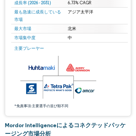
成長率 (2026 - 2031)
6.73% CAGR
最も急速に成長している
アジア太平洋
市場
最大市場
北米
市場集中度
中
画像 © Mordor Intelligence。再利用にはCC BY 4.0の表示が必要です。
主要プレーヤー
*免責事項:主要選手の並び順不同
Mordor Intelligenceによるコネクテッドパッケ
ージング市場分析