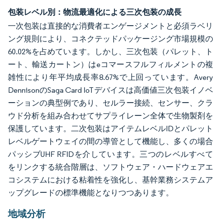
包装レベル別：物流最適化による三次包装の成長
一次包装は直接的な消費者エンゲージメントと必須ラベリ
ング規則により、コネクテッドパッケージング市場規模の
60.02%を占めています。しかし、三次包装（パレット、ト
ート、輸送カートン）はeコマースフルフィルメントの複
雑性により年平均成長率8.67%で上回っています。Avery
DennisonのSaga Card IoTデバイスは高価値三次包装イノベ
ーションの典型例であり、セルラー接続、センサー、クラ
ウド分析を組み合わせてサプライレーン全体で生物製剤を
保護しています。二次包装はアイテムレベルIDとパレット
レベルゲートウェイの間の導管として機能し、多くの場合
パッシブUHF RFIDを介しています。三つのレベルすべて
をリンクする統合階層は、ソフトウェア・ハードウェアエ
コシステムにおける粘着性を強化し、基幹業務システムア
ップグレードの標準機能となりつつあります。
地域分析