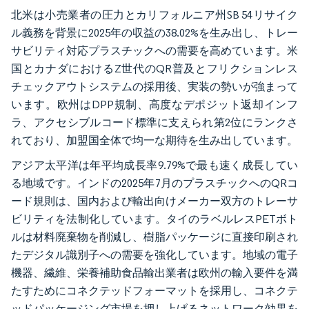
北米は小売業者の圧力とカリフォルニア州SB 54リサイク
ル義務を背景に2025年の収益の38.02%を生み出し、トレー
サビリティ対応プラスチックへの需要を高めています。米
国とカナダにおけるZ世代のQR普及とフリクションレス
チェックアウトシステムの採用後、実装の勢いが強まって
います。欧州はDPP規制、高度なデポジット返却インフ
ラ、アクセシブルコード標準に支えられ第2位にランクさ
れており、加盟国全体で均一な期待を生み出しています。
アジア太平洋は年平均成長率9.79%で最も速く成長してい
る地域です。インドの2025年7月のプラスチックへのQRコ
ード規則は、国内および輸出向けメーカー双方のトレーサ
ビリティを法制化しています。タイのラベルレスPETボト
ルは材料廃棄物を削減し、樹脂パッケージに直接印刷され
たデジタル識別子への需要を強化しています。地域の電子
機器、繊維、栄養補助食品輸出業者は欧州の輸入要件を満
たすためにコネクテッドフォーマットを採用し、コネクテ
ッドパッケージング市場を押し上げるネットワーク効果を