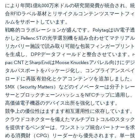
により年間1億8,000万米ドルの研究開発費が統合され、統
合RFIDラベル基材とリサイクルコンテンツスマートフィ
ルムをサポートしています。
戦略的コラボレーションが盛んです。PolytagはUV電子透
かしとPellenc STの光学選別機を組み合わせてマテリアル
リカバリー施設で読み取り可能な包装フィンガープリント
を生成し、DPPデータフィールドと整合させています。r-
pac CNTとSharpEndはMoose Knucklesアパレル向けにデジ
タルパスポートをパッケージ化し、コンプライアンスペイ
ロードに再販有効化とケアコンテンツを追加しました。
SMX（Security Matters）などのイノベーターは分子トレー
サーとブロックチェーンハッシュをNFCチップに適用し、
高価値電子機器のデバイス出所を強化しています。
競争上の優位性はますます相互運用性に依存しています。
クラウドコネクターを備えたマルチプロトコルIDスタック
を提供するベンダーは、ワンストップ統合パートナーを求
める消費財（CPG）リーダーから優先されます。単一技