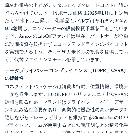
原材料価格の上昇がデジタルアップグレードコストに追い
打ちをかけています。段ボール価格は2025年1月にトン当
たり70米ドル上昇し、化学品とパルプはそれぞれ30%と
50%急騰し、コンバーターの設備投資予算を圧迫していま
[3]
す
。AmcorのLift-Offファンドは現在、パートナーが全額
の設備投資を負担せずにコネクテッドラインのパイロット
を実施できるよう、25万〜50万米ドルの投資を提供してお
り、代替ファイナンスモデルを示しています。
データプライバシーコンプライアンス（GDPR、CPRA）
の複雑性
コネクテッドパッケージは消費者行動、位置情報、環境デ
ータを収集します。EU GDPRとカリフォルニア州CPRAの
調和を図るため、ブランドはプライバシー・バイ・デザイ
ンを組み込む必要があり、商業的に機密性の高いデータを
隠しながらトレーサビリティを維持するCirculariseのDPP
プラットフォームが使用するゼロ知識証明などの暗号化手
法を採用しています。コンプライアンスはコストを増加さ