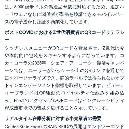
は、5,000億米ドルの偽造品脅威に対応するため、追加ハ
ードウェアなしに関係者が製品を検証できるモバイルベー
スの電子透かし認証を商業化しています。
ポストCOVIDにおけるZ世代消費者のQRコードリテラシ
ー
タッチレスメニューがQRコードを普及させ、Z世代は今
や本能的に包装をスキャンするようになっています。コ
カ・コーラの2025年「シェア・ア・コーク」復活キャンペ
ーンでは、ユーザーがパッケージ上のQRリンクを通じて
缶をパーソナライズでき、静的ラベルでは得られないオプ
トインエンゲージメント指標を取得しています。ビューテ
ィーブランドはQR駆動のロイヤルティ仕組みを組み込
み、PersilのアクセシブルQRコードはインクルーシビティ
が成熟市場での普及を広げることを示しています。
リアルタイム在庫分析に対する小売業者の需要
Golden State FoodsのRAIN RFIDの展開はエンドツーエンド