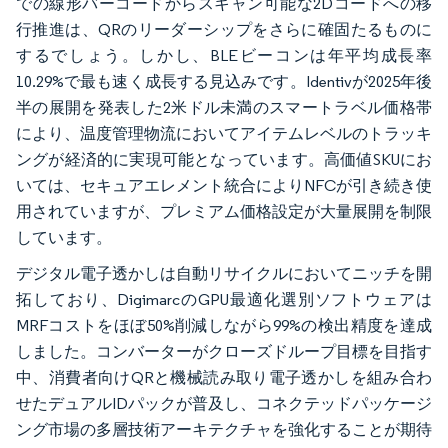
での線形バーコードからスキャン可能な2Dコードへの移
行推進は、QRのリーダーシップをさらに確固たるものに
するでしょう。しかし、BLEビーコンは年平均成長率
10.29%で最も速く成長する見込みです。Identivが2025年後
半の展開を発表した2米ドル未満のスマートラベル価格帯
により、温度管理物流においてアイテムレベルのトラッキ
ングが経済的に実現可能となっています。高価値SKUにお
いては、セキュアエレメント統合によりNFCが引き続き使
用されていますが、プレミアム価格設定が大量展開を制限
しています。
デジタル電子透かしは自動リサイクルにおいてニッチを開
拓しており、DigimarcのGPU最適化選別ソフトウェアは
MRFコストをほぼ50%削減しながら99%の検出精度を達成
しました。コンバーターがクローズドループ目標を目指す
中、消費者向けQRと機械読み取り電子透かしを組み合わ
せたデュアルIDパックが普及し、コネクテッドパッケージ
ング市場の多層技術アーキテクチャを強化することが期待