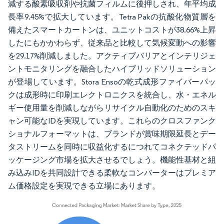
減する酸素吸収剤や抗菌フィルムに後押しされ、年平均成
長率9.45%で拡大しています。Tetra Pakの抗酸化物質層を
備えたスマートカートンは、ユニットコストが38.66%上昇
したにもかかわらず、従来品と比較して気候変動への影響
を29.17%削減しました。アクティブバリアとインテリジェ
ントモニタリングを融合したハイブリッドソリューション
が登場しています。Stora Ensoの乾式成形ファイバーパッ
クは成形時に印刷エレクトロニクスを統合し、水・エネル
ギー使用量を削減しながらリサイクル自動化のためのスキ
ャン可能なIDを実現しています。これらのクロスファンク
ショナルフォーマットは、ブランドが賞味期限延長とデー
タストリームを同時に収益化するにつれてコネクテッドパ
ッケージング市場を拡大させるでしょう。機能性基材と組
み込みIDを共同設計できる柔軟なコンバーターはプレミア
ム価格設定を実現できる立場にあります。