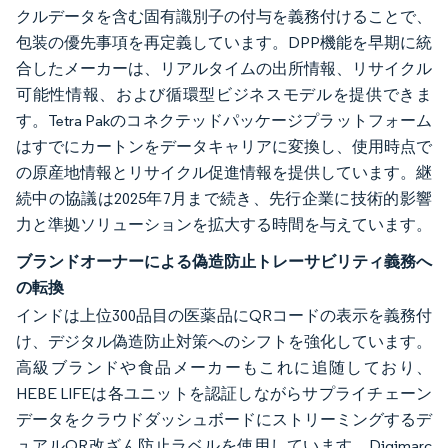
クルデータを含む固有識別子の付与を義務付けることで、
包装の優先事項を再定義しています。DPP機能を早期に統
合したメーカーは、リアルタイムの出所情報、リサイクル
可能性情報、および循環型ビジネスモデルを提供できま
す。Tetra Pakのコネクテッドパッケージプラットフォーム
はすでにカートンをデータキャリアに変換し、使用時点で
の原産地情報とリサイクル促進情報を提供しています。継
続中の協議は2025年7月まで続き、先行企業に技術的影響
力と準拠ソリューションを拡大する時間を与えています。
ブランドオーナーによる偽造防止トレーサビリティ義務へ
の転換
インドは上位300品目の医薬品にQRコードの表示を義務付
け、デジタル偽造防止対策へのシフトを強化しています。
高級ブランドや食品メーカーもこれに追随しており、
HEBE LIFEは各ユニットを認証しながらサプライチェーン
データをクラウドダッシュボードにストリーミングするデ
ュアルQR改ざん防止ラベルを使用しています。Digimarc