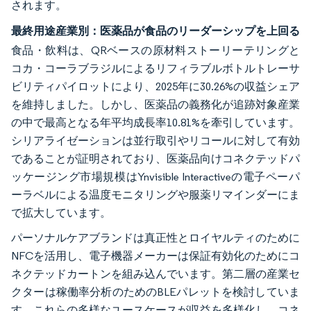
されます。
最終用途産業別：医薬品が食品のリーダーシップを上回る
食品・飲料は、QRベースの原材料ストーリーテリングと
コカ・コーラブラジルによるリフィラブルボトルトレーサ
ビリティパイロットにより、2025年に30.26%の収益シェア
を維持しました。しかし、医薬品の義務化が追跡対象産業
の中で最高となる年平均成長率10.81%を牽引しています。
シリアライゼーションは並行取引やリコールに対して有効
であることが証明されており、医薬品向けコネクテッドパ
ッケージング市場規模はYnvisible Interactiveの電子ペーパ
ーラベルによる温度モニタリングや服薬リマインダーにま
で拡大しています。
パーソナルケアブランドは真正性とロイヤルティのために
NFCを活用し、電子機器メーカーは保証有効化のためにコ
ネクテッドカートンを組み込んでいます。第二層の産業セ
クターは稼働率分析のためのBLEパレットを検討していま
す。これらの多様なユースケースが収益を多様化し、コネ