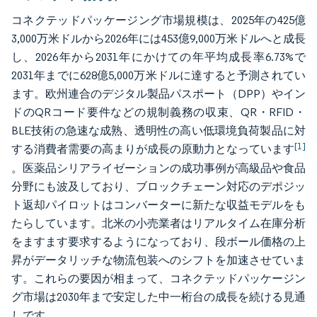
コネクテッドパッケージング市場規模は、2025年の425億
3,000万米ドルから2026年には453億9,000万米ドルへと成長
し、2026年から2031年にかけての年平均成長率6.73%で
2031年までに628億5,000万米ドルに達すると予測されてい
ます。欧州連合のデジタル製品パスポート（DPP）やイン
ドのQRコード要件などの規制義務の収束、QR・RFID・
BLE技術の急速な成熟、透明性の高い低環境負荷製品に対
[1]
する消費者需要の高まりが成長の原動力となっています
。医薬品シリアライゼーションの成功事例が高級品や食品
分野にも波及しており、ブロックチェーン対応のデポジッ
ト返却パイロットはコンバーターに新たな収益モデルをも
たらしています。北米の小売業者はリアルタイム在庫分析
をますます要求するようになっており、段ボール価格の上
昇がデータリッチな物流包装へのシフトを加速させていま
す。これらの要因が相まって、コネクテッドパッケージン
グ市場は2030年まで安定した中一桁台の成長を続ける見通
しです。