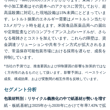
中小加工業者はその資本へのアクセスに苦労しており、超
高温殺菌に対応した現地設備は15%未満にとどまっていま
す。レトルト操業のエネルギー需要はメートルトン当たり
2.5メガワット時を超えます。米国食品医薬品局への届出
や定期監査などのコンプライアンス上のハードルが、さら
なる複雑さとコストを加えています。これらの障壁は、資
金調達ソリューションや共有ライン方式が拡大されるま
で、常温保存可能包装市場における採用を遅らせ、成長を
抑制しています。
*当社の予測では、推進要因および抑制要因の影響を加算的ではな
く方向性のあるものとして扱います。影響予測は、ベースライン
成長、構成効果、および変数間の相互作用を反映しています。
セグメント分析
包装材料別：リサイクル義務化の中で紙基材が勢いを増す
紙・板紙基材は2025年から2030年にかけて年率7.43%で拡