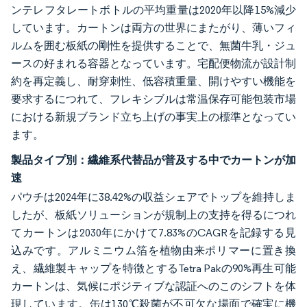
ンテレフタレートボトルの平均重量は2020年以降15%減少
しています。カートンは両方の世界にまたがり、薄いフィ
ルムを囲む板紙の剛性を提供することで、無菌牛乳・ジュ
ースの好まれる容器となっています。宅配便物流が設計制
約を再定義し、耐穿刺性、低容積重量、開けやすい機能を
要求するにつれて、フレキシブルは常温保存可能包装市場
における新規ブランド立ち上げの事実上の標準となってい
ます。
製品タイプ別：繊維系代替品が普及する中でカートンが加
速
パウチは2024年に38.42%の収益シェアでトップを維持しま
したが、板紙ソリューションが規制上の支持を得るにつれ
てカートンは2030年にかけて7.83%のCAGRを記録する見
込みです。アルミニウム箔を植物由来ポリマーに置き換
え、繊維製キャップを特徴とするTetra Pakの90%再生可能
カートンは、気候にポジティブな認証へのこのシフトを体
現しています。缶は130℃殺菌が不可欠な場面で確実に機