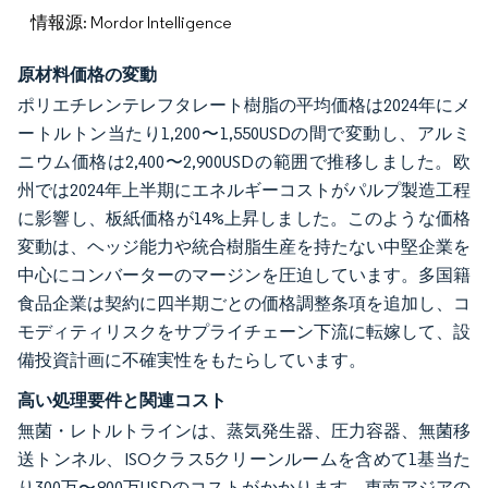
情報源: Mordor Intelligence
原材料価格の変動
ポリエチレンテレフタレート樹脂の平均価格は2024年にメ
ートルトン当たり1,200〜1,550USDの間で変動し、アルミ
ニウム価格は2,400〜2,900USDの範囲で推移しました。欧
州では2024年上半期にエネルギーコストがパルプ製造工程
に影響し、板紙価格が14%上昇しました。このような価格
変動は、ヘッジ能力や統合樹脂生産を持たない中堅企業を
中心にコンバーターのマージンを圧迫しています。多国籍
食品企業は契約に四半期ごとの価格調整条項を追加し、コ
モディティリスクをサプライチェーン下流に転嫁して、設
備投資計画に不確実性をもたらしています。
高い処理要件と関連コスト
無菌・レトルトラインは、蒸気発生器、圧力容器、無菌移
送トンネル、ISOクラス5クリーンルームを含めて1基当た
り300万〜800万USDのコストがかかります。東南アジアの