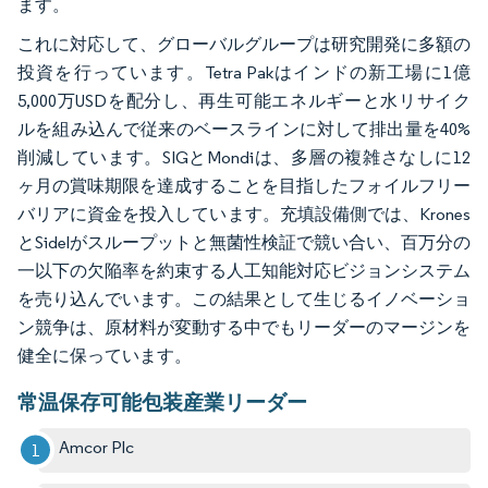
ます。
これに対応して、グローバルグループは研究開発に多額の
投資を行っています。Tetra Pakはインドの新工場に1億
5,000万USDを配分し、再生可能エネルギーと水リサイク
ルを組み込んで従来のベースラインに対して排出量を40%
削減しています。SIGとMondiは、多層の複雑さなしに12
ヶ月の賞味期限を達成することを目指したフォイルフリー
バリアに資金を投入しています。充填設備側では、Krones
とSidelがスループットと無菌性検証で競い合い、百万分の
一以下の欠陥率を約束する人工知能対応ビジョンシステム
を売り込んでいます。この結果として生じるイノベーショ
ン競争は、原材料が変動する中でもリーダーのマージンを
健全に保っています。
常温保存可能包装産業リーダー
Amcor Plc