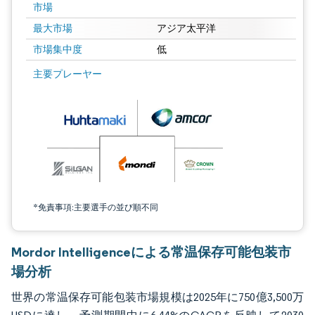
市場
最大市場
アジア太平洋
市場集中度
低
画像 © Mordor Intelligence。再利用にはCC BY 4.0の表示が必要です。
主要プレーヤー
*免責事項:主要選手の並び順不同
Mordor Intelligenceによる常温保存可能包装市
場分析
世界の常温保存可能包装市場規模は2025年に750億3,500万