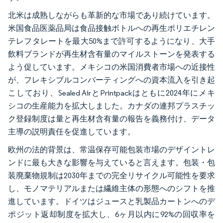
北米は成熟しながらも革新的な市場であり続けています。
米国食品医薬品局は食品接触ボトルへの再生ポリエチレン
テレフタレートを最大50%まで許可するようになり、大手
飲料ブランドが再生材含有量のマイルストーンを発表する
よう促しています。メキシコの米国消費者市場への近接性
が、フレキシブルコンバーティングへの資本流入を引き起
こしており、Sealed AirとPrintpackはともに2024年にメキ
シコの生産能力を拡大しました。カナダの連邦プラスチッ
ク登録制度は量と再生材含有量の報告を義務付け、データ
主導の説明責任を促進しています。
欧州の法的背景は、常温保存可能包装市場のデザイントレ
ンドに最も大きな影響を与えていると言えます。包装・包
装廃棄物規制は2030年までの完全リサイクル可能性を要求
し、モノマテリアルまたは繊維主体の形態へのシフトを推
進しています。ドイツはジュースと乳製品カートンへのデ
ポジット返却制度を拡大し、6ヶ月以内に92%の回収率を