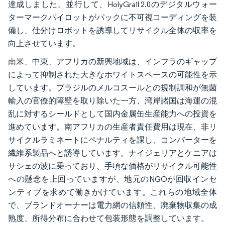
達成しました。並行して、HolyGrail 2.0のデジタルウォー
ターマークパイロットがパックに不可視コーディングを装
備し、仕分けロボットを誘導してリサイクル全体の収率を
向上させています。
南米、中東、アフリカの新興地域は、インフラのギャップ
によって抑制された大きなホワイトスペースの可能性を示
しています。ブラジルのメルコスールとの規制調和が無菌
輸入の官僚的障壁を取り除いた一方、湾岸諸国は海運の混
乱に対するシールドとして国内金属缶生産能力への投資を
進めています。南アフリカの生産者責任費用は現在、非リ
サイクルラミネートにペナルティを課し、コンバーターを
繊維系製品へと誘導しています。ナイジェリアとケニアは
サシェの波に乗っており、手頃な価格がリサイクル可能性
への懸念を上回っていますが、地元のNGOが回収インセ
ンティブを求めて働きかけています。これらの地域全体
で、ブランドオーナーは電力網の信頼性、廃棄物収集の成
熟度、所得分布に合わせて包装形態を調整しています。