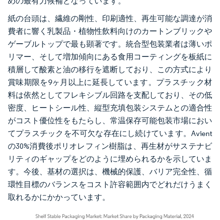
めの最有力候補となっています。
紙の台頭は、繊維の剛性、印刷適性、再生可能な調達が消
費者に響く乳製品・植物性飲料向けのカートンブリックや
ゲーブルトップで最も顕著です。統合型包装業者は薄いポ
リマー、そして増加傾向にある食用コーティングを板紙に
積層して酸素と油の移行を遮断しており、この方式により
賞味期限を9ヶ月以上に延長しています。プラスチック材
料は依然としてフレキシブル回路を支配しており、その低
密度、ヒートシール性、縦型充填包装システムとの適合性
がコスト優位性をもたらし、常温保存可能包装市場におい
てプラスチックを不可欠な存在にし続けています。Avient
の30%消費後ポリオレフィン樹脂は、再生材がサステナビ
リティのギャップをどのように埋められるかを示していま
す。今後、基材の選択は、機械的保護、バリア完全性、循
環性目標のバランスをコスト許容範囲内でどれだけうまく
取れるかにかかっています。