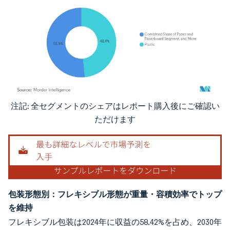
注記: 全セグメントのシェアはレポート購入後にご確認い
画像 © Mordor Intelligence。再利用にはCC BY 4.0の表示が必要です。
ただけます
包装形態別：フレキシブル形態が重量・容積効率でトップ
を維持
フレキシブル包装は2024年に収益の58.42%を占め、2030年