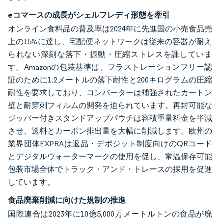
eコマースの成長がシェルフレディ形態を牽引
オンライン食料品の普及率は2024年に先進国の小売食品売
上の15%に達し、宅配便ネットワークは従来の容器が耐え
られない深刻な落下・振動・圧縮ストレスを課していま
す。Amazonの包装基準は、フラストレーションフリー認
証のために1.2メートルの落下耐性と200キログラムの圧縮
耐性を要求しており、コンバーターは補強されたカートン
壁と耐穿刺フィルムの開発を迫られています。再封可能な
ジッパー付きスタンドアップパウチは容積重量料金を半減
させ、送料とカーボン排出量を大幅に削減します。欧州の
業界団体EXPRAは返品・デポジット制度向けのQRコード
とデジタルウォーターマークの使用を促し、常温保存可能
包装市場全体でトラック・アンド・トレースの採用を促進
しています。
食品廃棄削減に向けた規制の推進
国際連合は2023年に10億5,000万メートルトンの食品が廃