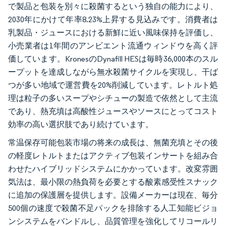
で製品と包装を別々に殺菌するという独自の能力により、
2030年にかけて年率8.23%上昇する見込みです。消費者は
乳製品・ジュースにおける新鮮に近い風味保持を評価し、
小売業者は1年間のアンビエント流通ウィンドウを高く評
価しています。KronesのDynafill HESは毎時36,000本のスル
ープットを達成しながら無水殺菌サイクルを実現し、干ば
つが多い地域で運営費を20%削減しています。レトルト処
理は粒子の多いスープやシチューの製造で依然として主流
であり、熱充填は高酸性ジュースやソースにとってコスト
効率の高い選択肢であり続けています。
常温保存可能包装市場の将来の成長は、無菌充填とその後
の軽度レトルトまたはアクティブ包装インサートを組み合
わせたハイブリッドシステムにかかっています。改変雰囲
気法は、最小限の熱負荷を必要とする酸素感受性スナック
に追加の保護層を提供します。設備メーカーは現在、毎分
500個の速度で殺菌不足パックを排除する人工知能ビジョ
ンシステムをバンドルし、品質管理を強化してリコールリ