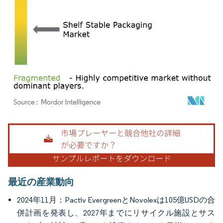
画像 © Mordor Intelligence。再利用にはCC BY 4.0の表示が必要です。
最近の産業動向
2024年11月：Pactiv EvergreenとNovolexは105億USDの合
併計画を発表し、2027年までにリサイクル施設とサス