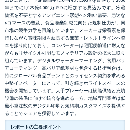
USDに達し、予測期間中に6.44%のCAGRを反映して2030
年までに1,029億4,000万USDに増加する見込みです。冷蔵
物流を不要とするアンビエント形態への強い需要、急速な
eコマースの普及、食品廃棄削減に向けた規制圧力が、同
市場の競争力学を再編しています。メーカーは栄養素を保
持しながら賞味期限を延長する無菌・レトルトラインへ資
本を振り向けており、コンバーターは宅配便輸送に耐えな
がらもリサイクル可能なモノマテリアル設計の拡大に取り
組んでいます。デジタルウォーターマーキング、食用バリ
アコーティング、高バリア紙基材を包含する技術融合は、
特にグローバル食品ブランドとのライセンス契約を求める
中堅イノベーターにとって、引き続きホワイトスペースの
機会を開拓しています。大手プレーヤーは樹脂供給と充填
設備の確保に向けて統合を進める一方、地域専門業者は低
最小発注数のデジタル印刷と短納期カスタマイズを提供す
ることでシェアを獲得しています。
レポートの主要ポイント