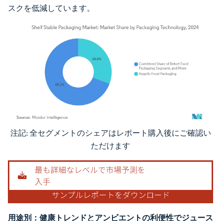
スクを低減しています。
注記: 全セグメントのシェアはレポート購入後にご確認い
画像 © Mordor Intelligence。再利用にはCC BY 4.0の表示が必要です。
ただけます
用途別：健康トレンドとアンビエントの利便性でジュース