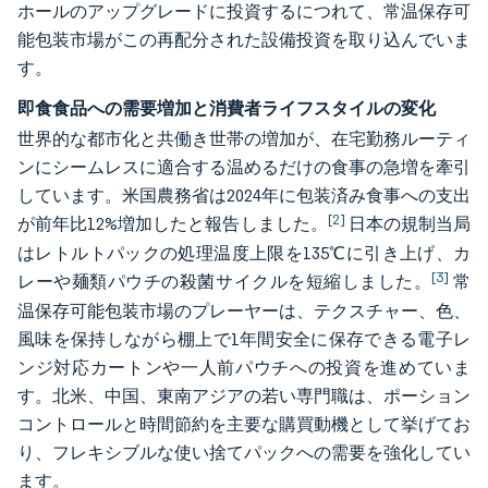
ホールのアップグレードに投資するにつれて、常温保存可
能包装市場がこの再配分された設備投資を取り込んでいま
す。
即食食品への需要増加と消費者ライフスタイルの変化
世界的な都市化と共働き世帯の増加が、在宅勤務ルーティ
ンにシームレスに適合する温めるだけの食事の急増を牽引
しています。米国農務省は2024年に包装済み食事への支出
[2]
が前年比12%増加したと報告しました。
日本の規制当局
はレトルトパックの処理温度上限を135℃に引き上げ、カ
[3]
レーや麺類パウチの殺菌サイクルを短縮しました。
常
温保存可能包装市場のプレーヤーは、テクスチャー、色、
風味を保持しながら棚上で1年間安全に保存できる電子レ
ンジ対応カートンや一人前パウチへの投資を進めていま
す。北米、中国、東南アジアの若い専門職は、ポーション
コントロールと時間節約を主要な購買動機として挙げてお
り、フレキシブルな使い捨てパックへの需要を強化してい
ます。