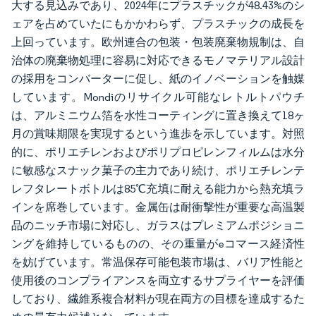
大する見込みであり、2024年にプラスチックが48.43%のシ
ェアを占めていたにもかかわらず、プラスチックの成長を
上回っています。欧州連合の包装・包装廃棄物規制は、自
治体の廃棄物処理に容易に対応できるモノマテリアル設計
の採用をコンバーターに促し、紙のイノベーションを触媒
しています。Mondiのリサイクル可能なレトルトパウチ
は、アルミニウム箔を水性コーティングに置き換えて18ヶ
月の賞味期限を実現するという進歩を示しています。対照
的に、ポリエチレンおよびポリプロピレンフィルムは水分
に敏感なスナック菓子の主力であり続け、ポリエチレンテ
レフタレートボトルは85℃充填に耐える能力から熱充填ラ
インを席巻しています。金属缶は耐衝撃性が重要な高温製
品のニッチ市場に対応し、ガラスはプレミアムポジショニ
ングを維持しているものの、その重量がeコマース経済性
を妨げています。常温保存可能包装市場は、バリア性能と
使用後のコンプライアンスを両立するサプライヤーを評価
しており、繊維系複合材料が現在両方の目標を達成するた