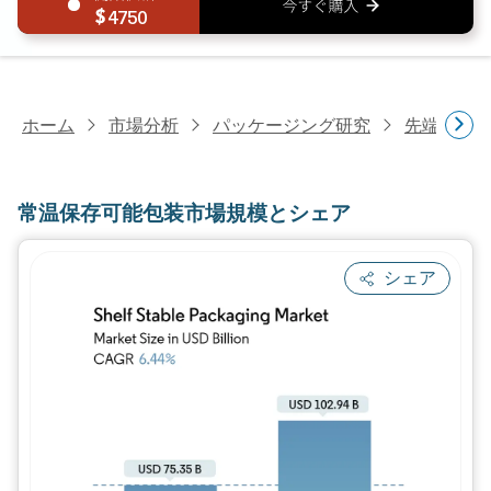
4750
ホーム
市場分析
パッケージング研究
先端パッ
常温保存可能包装市場規模とシェア
シェア