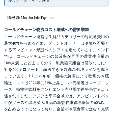
ルウォーターマーク統合
情報源: Mordor Intelligence
コールドチェーン物流コスト削減への需要増加
コールドチェーン運営は生鮮品カテゴリーの総流通費用の
最大40%を占めるため、ブランドオーナーは冷蔵を不要と
するアンビエント形態へのシフトを進めています。インド
では、コールドチェーンの普及率が同国の農業生産量の
10%未満にとどまっており、乳業協同組合は腐敗なしに牛
乳を600キロメートル輸送できる超高温処理ラインを導入
[1]
しています。
エネルギー価格の急騰により欧州の冷蔵
輸送コストは2024年に18%上昇し、小売業者はスープ、ソ
ース、植物性飲料をアンビエント売り場で再発売するよう
促されました。アジア太平洋全域では、アンビエントパッ
クがソースや調理済み食品の新規在庫管理単位の60%以上
を占めるようになっており、企業が冷蔵倉庫ではなく充填