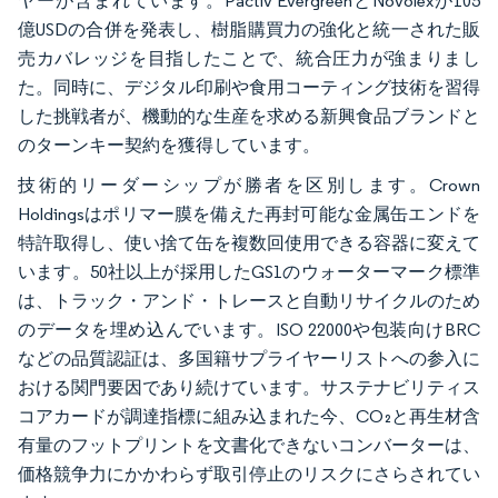
ヤーが含まれています。Pactiv EvergreenとNovolexが105
億USDの合併を発表し、樹脂購買力の強化と統一された販
売カバレッジを目指したことで、統合圧力が強まりまし
た。同時に、デジタル印刷や食用コーティング技術を習得
した挑戦者が、機動的な生産を求める新興食品ブランドと
のターンキー契約を獲得しています。
技術的リーダーシップが勝者を区別します。Crown
Holdingsはポリマー膜を備えた再封可能な金属缶エンドを
特許取得し、使い捨て缶を複数回使用できる容器に変えて
います。50社以上が採用したGS1のウォーターマーク標準
は、トラック・アンド・トレースと自動リサイクルのため
のデータを埋め込んでいます。ISO 22000や包装向けBRC
などの品質認証は、多国籍サプライヤーリストへの参入に
おける関門要因であり続けています。サステナビリティス
コアカードが調達指標に組み込まれた今、CO₂と再生材含
有量のフットプリントを文書化できないコンバーターは、
価格競争力にかかわらず取引停止のリスクにさらされてい