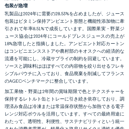
包装が急増
乳製品は2024年に需要の28.53%を占めましたが、ジュース
包装はビタミン保持アンビエント形態と機能性添加物に牽
引されて年率8.51%で成長しています。国際果実・野菜ジ
ュース協会は2024年にコールドプレスジュースの売上が
18%急増したと指摘しました。アンビエント対応カートン
はコンビニエンスストアや農村部のキオスクへの経済的な
流通を可能にし、冷蔵サプライの制約を回避しています。
ソースと調味料はほぼすべての内容物を絞り出せるフレキ
シブルパウチに入っており、食品廃棄を削減してフランス
のAGECベンチマークに整合しています。
加工果物・野菜は2年間の賞味期限で色とテクスチャーを
保持するレトルト缶とトレーに引き続き依存しており、調
理済み食品は冷凍または常温保存状態から加熱できる電子
レンジ対応ボウルを活用しています。すべての最終用途に
わたって、透明性、利便性、サステナビリティという統一
された消費者需要が、軽量化と路肩リサイクル適性を優先