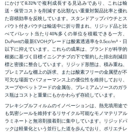
にかけて8.32%で複利成長する見込みであり、これは輸
送・保管コストを削減する比類ない重量対製品比率と優れ
た容積効率を反映しています。スタンドアップパウチとス
パウト付きパウチは輸送中に折り畳まれ、リジッド品と比
べてパレット当たり40%多くの単位を積載できる一方、
DuPontの最新EVOHグレードは酸素透過率を0.5cc/m²・日
以下に抑えています。これらの成果は、ブランドが科学的
根拠に基づく目標イニシアチブの下で誓約した排出削減目
標と密接に整合しています。リジッド形態は、積み重ね、
プレミアムな棚上の訴求、または酸素フリーの金属壁が不
可欠な場面でパフォーマンス上の優位性を維持しており、
スープやペットフードの金属缶、プレミアムソースのガラ
ス瓶はコストと重量にもかかわらず存続しています。
フレキシブルフィルムのイノベーションは、熱充填用途で
も気密シールを維持するリサイクル可能なモノマテリアル
ラミネートと無溶剤接着剤に集中しています。リジッドパ
ックは軽量化という並行した道を歩んでおり、ポリエチレ