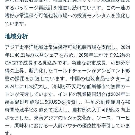
するパッケージ再設計を推進し続けています。この一連の
嗜好が常温保存可能包装市場への投資モメンタムを強化し
ています。
地域分析
アジア太平洋地域は常温保存可能包装市場を支配し、2024
年に40.21%の収益シェアを占め、2030年にかけて9.12%の
CAGRで成長する見込みです。急速な都市成長、可処分所
得の上昇、断片化したコールドチェーンがアンビエント形
態の採用を加速しています。中国の包装食品セクターは
2024年に11%拡大し、冷却が不安定な低層都市で無菌カー
トンが浸透しています。インドの乳業協同組合は2024年に
超高温処理施設に5億USDを投資し、牛乳の到達範囲を48
時間冷蔵半径を超えて拡大し、農村部の入手可能性を向上
させました。東南アジアのサシェ文化が、ソース、コーヒ
ー、調味料における一人前パウチの優位性を牽引していま
す。