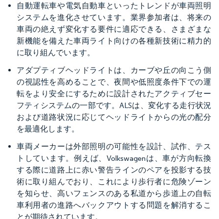
自動運転車や電気自動車といったトレンドが車両照明
システムを進化させています。業界参加者は、将来の
車両の絶えず変化する要件に適応できる、さまざまな
新機能を備えた車両ライト向けの各種新技術に精力的
に取り組んでいます。
アダプティブヘッドライトは、カーブや丘の向こう側
の視認性を高めることで、夜間や低照度条件下での運
転をより安全にするために設計されたアクティブセー
フティシステムの一部です。ALSは、変化する走行状況
および道路状況に応じてヘッドライトからの光の配分
を最適化します。
車両メーカーは外部照明の可能性を設計、試作、テス
トしています。例えば、Volkswagenは、車が方向転換
する際に道路上に赤い警告ラインのペアを投影する技
術に取り組んでおり、これにより歩行者に危険ゾーン
を知らせ、高いフェンスのある私道から歩道上の自転
車利用者の進路へバックアウトする問題を解消するこ
とが期待されています。