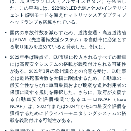
は、次世代ラクロス（フルサイズセダン）を発表し
た。この車両には、222個のLED光源と9つのインテリジ
ェント照明モードを備えたマトリックスアダプティブ
ヘッドランプも搭載されている。
国内の事故件数を減らすため、道路交通・高速道路省
はADAS（先進運転支援システム）を自動車に必須とす
る取り組みを進めていると発表した。例えば、
2022年半ば時点で、EU市場に投入されるすべての新車
には高度安全システムの搭載が義務付けられる可能性
がある。2021年3月の欧州議会との合意を受け、EU理事
会は道路死傷者数を大幅に削減するため、自動車の一
般安全性ならびに車両乗員および脆弱な道路利用者の
保護に関する規則を採択した。さらに、政府が支援す
る自動車安全評価機関であるユーロNCAP（Euro
NCAP）は、2023年または2024年から5つ星安全評価を
獲得するためにドライバーモニタリングシステムの搭
載を義務付ける可能性がある。
新規則の下、すべての自動車（トラック、バス、バ