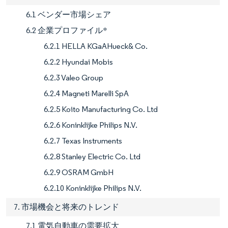
6.1 ベンダー市場シェア
6.2 企業プロファイル*
6.2.1 HELLA KGaAHueck& Co.
6.2.2 Hyundai Mobis
6.2.3 Valeo Group
6.2.4 Magneti Marelli SpA
6.2.5 Koito Manufacturing Co. Ltd
6.2.6 Koninklijke Philips N.V.
6.2.7 Texas Instruments
6.2.8 Stanley Electric Co. Ltd
6.2.9 OSRAM GmbH
6.2.10 Koninklijke Philips N.V.
7. 市場機会と将来のトレンド
7.1 電気自動車の需要拡大