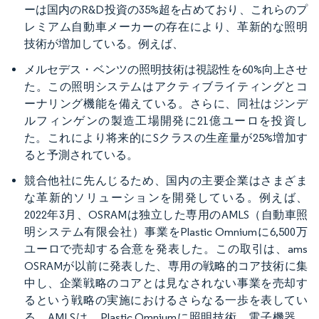
ーは国内のR&D投資の35%超を占めており、これらのプ
レミアム自動車メーカーの存在により、革新的な照明
技術が増加している。例えば、
メルセデス・ベンツの照明技術は視認性を60%向上させ
た。この照明システムはアクティブライティングとコ
ーナリング機能を備えている。さらに、同社はジンデ
ルフィンゲンの製造工場開発に21億ユーロを投資し
た。これにより将来的にSクラスの生産量が25%増加す
ると予測されている。
競合他社に先んじるため、国内の主要企業はさまざま
な革新的ソリューションを開発している。例えば、
2022年3月、OSRAMは独立した専用のAMLS（自動車照
明システム有限会社）事業をPlastic Omniumに6,500万
ユーロで売却する合意を発表した。この取引は、ams
OSRAMが以前に発表した、専用の戦略的コア技術に集
中し、企業戦略のコアとは見なされない事業を売却す
るという戦略の実施におけるさらなる一歩を表してい
る。AMLSは、Plastic Omniumに照明技術、電子機器、