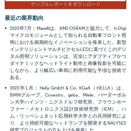
最近の業界動向
2023年7月：Marelliは、AMS OSRAMと協力して、h-Digi
マイクロモジュールとして知られる自動車フロント照
明における画期的なイノベーションを発表した。新型
インテリジェントマルチピクセルLEDに基づくこのデジ
タル照明ソリューションは、完全にアダプティブかつ
ダイナミックなヘッドライト動作と画像投影を可能に
しながら、より幅広い車両に利用可能な手頃な技術で
ある。
2023年1月：Hella GmbH & Co. KGaA（HELLA）は、
BMWグループ、Covestro、geba、Miele、パーダーボル
ン大学ハインツ・ニクスドルフ研究所、フラウンホー
ファー・メカトロニクス設計技術研究所（IEM）、ハ
ム・リッペシュタット応用科学大学との共同研究によ
り、より持続可能なヘッドランプを開発するNALYSES
研究プロジェクトの立ち上げを発表した。