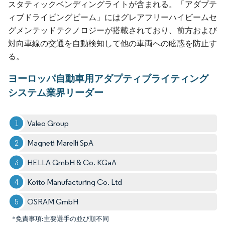
スタティックベンディングライトが含まれる。「アダプテ
ィブドライビングビーム」には
グレアフリーハイビームセ
グメンテッドテクノロジー
が搭載されており、前方および
対向車線の交通を自動検知して他の車両への眩惑を防止す
る。
ヨーロッパ自動車用アダプティブライティング
システム業界リーダー
Valeo Group
Magneti Marelli SpA
HELLA GmbH & Co. KGaA
Koito Manufacturing Co. Ltd​
OSRAM GmbH
*免責事項:主要選手の並び順不同