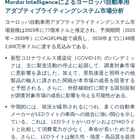
Mordor Intelligenceによるヨーロッパ自動車用
アダプティブライティングシステム市場分析
ヨーロッパ自動車用アダプティブライティングシステム市
場規模は2025年に77億米ドルと推定され、予測期間（2025
年～2030年）にCAGR14%超で成長し、2030年までに148億
2,000万米ドルに達する見込みである。
新型コロナウイルス感染症（COVID-19）のパンデミッ
クは、主に製造活動の停止に起因して、調査対象市場
に悪影響を及ぼした。加えて、景気後退と照明その他
製品の輸入に課された関税が本市場の成長を阻害する
と予想される。さらに、外部補助灯に関する国別規制
が調査対象市場の成長に影響を与える可能性がある。
中期的には、状況が緩和されるにつれ、多くの自動車
メーカーがLEDライトの車両への統合に強い関心を示し
ている。これは、LEDライトがハロゲンおよびHIDライ
トと比較して消費電力が少なく、寿命が長いためであ
る。さらに、LEDライトは耐久性・強度・高品質を提供