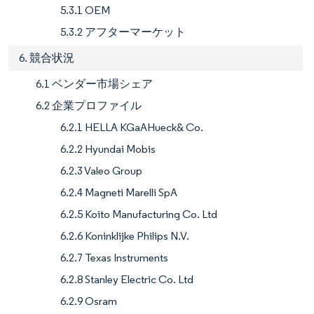
5.3.1 OEM
5.3.2 アフターマーケット
6. 競合状況
6.1 ベンダー市場シェア
6.2 企業プロファイル
6.2.1 HELLA KGaAHueck& Co.
6.2.2 Hyundai Mobis
6.2.3 Valeo Group
6.2.4 Magneti Marelli SpA
6.2.5 Koito Manufacturing Co. Ltd
6.2.6 Koninklijke Philips N.V.
6.2.7 Texas Instruments
6.2.8 Stanley Electric Co. Ltd
6.2.9 Osram