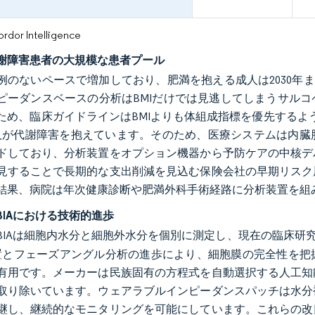
or Intelligence
謝障害患者の大規模な患者プール
例のないペースで増加しており、肥満を抱える成人は2030年まで
ピーダンスベースの分析はBMIだけでは見逃してしまうサル
ため、臨床ガイドラインはBMIよりも体組成指標を優先するよう
万人が代謝障害を抱えています。そのため、医療システムは内
ドしており、分析装置をオプション機器から予防ケアの中核デ
見することで長期的な支出削減を見込む保険会社の早期リスク
結果、病院は年次健康診断や肥満外科手術経路に分析装置を組
BIAにおける技術的進歩
BIAは細胞内水分と細胞外水分を個別に測定し、現在の臨床研究に
置とフェーズアングル分析の進歩により、細胞膜の完全性を把
有用です。メーカーは民族固有の方程式を自動選択する人工知
取り除いています。ウェアラブルインピーダンスパッチは水分
継し、継続的なモニタリングを可能にしています。これらの改