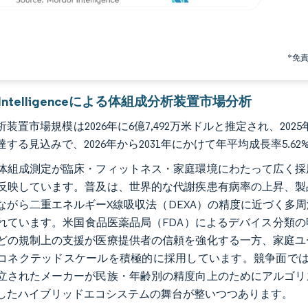
*免
r Intelligenceによる体組成分析装置市場分析
装置市場規模は2026年に6億7,492万米ドルと推定され、2025年の
する見込みで、2026年から2031年にかけて年平均成長率5.6
体組成測定が臨床・フィットネス・家庭環境にわたって広く採
反映しています。普及は、世界的な代謝疾患有病率の上昇、製
ながら二重エネルギーX線吸収法（DEXA）の精度に近づく多
れています。米国食品医薬品局（FDA）によるデバイス分類
どの規制上の支援が医療提供者の信頼を強化する一方、家庭ユ
コネクテッドスケールを積極的に採用しています。競争面では
立されたメーカーが民族・年齢別の精度向上のためにアルゴリ
したハイブリッドエコシステムの舞台が整いつつあります。