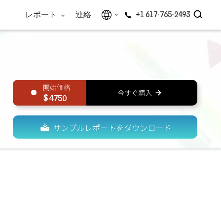
レポート
連絡
+1 617-765-2493
4750