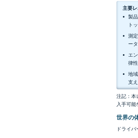
主要レ
製品
トッ
測定
ータ
エン
律性
地域
支え
注記：本レ
入手可能
世界の
ドライバ