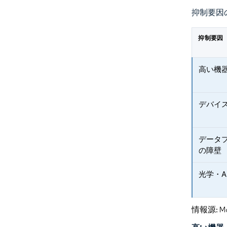
抑制要因
抑制要因
高い機
デバイ
データ
の障壁
光学・A
情報源: Mord