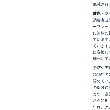
低減され
健康・フ
消費者は
ーファッ
に無料の
ています
ています
に変換し
補完して
予防ケア
2025
認めてい
の保険適
ます。企
さらに拡
つれ、ア