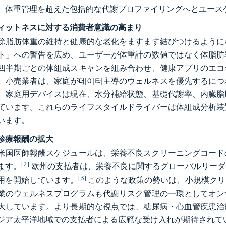
、体重管理を超えた包括的な代謝プロファイリングへとユース
ィットネスに対する消費者意識の高まり
除脂肪体重の維持と健康的な老化をますます結びつけるように
ト」への警告を広め、ユーザーが体重計の数値ではなく体脂肪
四半期ごとの体組成スキャンを組み合わせ、健康アプリのエコ
。小売業者は、家庭が데이터主導のウェルネスを優先するにつ
。家庭用デバイスは現在、水分補給状態、基礎代謝率、内臓脂
ています。これらのライフスタイルドライバーは体組成分析装
います。
診療報酬の拡大
年の米国医師報酬スケジュールは、栄養不良スクリーニングコー
[2]
ます。
欧州の支払者は、栄養不良に関するグローバルリーダ
[3]
用を開始しています。
このような政策の勢いは、小規模クリ
業のウェルネスプログラムも代謝リスク管理の一環としてオン
大しています。より長期的な視点では、糖尿病・心血管疾患治
ジア太平洋地域での支払者による広範な受け入れが期待されて