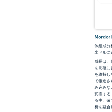
業界の動向
Mordo
体組成分析
米ドルに達
成長は、
を明確に
を維持し
で推進さ
み込みな
変換する
る中、確
析を融合