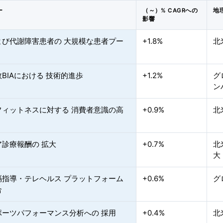
ー
（～）% CAGRへの
地
影響
よび代謝障害患者の 大規模な患者プー
+1.8%
北
BIAにおける 技術的進歩
+1.2%
グ
ン
フィットネスに対する 消費者意識の高
+0.9%
北
ア診療報酬の 拡大
+0.7%
北
大
隔指導・テレヘルス プラットフォーム
+0.6%
グ
合
ポーツパフォーマンス分析への 採用
+0.4%
北