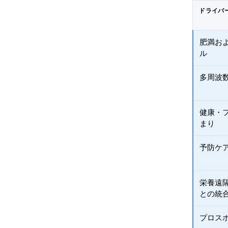
ドライバ
肥満お
ル
多周波数
健康・
まり
予防ケ
栄養遠
との統
プロス