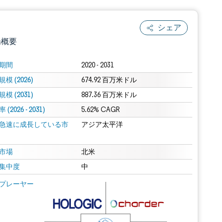
シェア
場概要
期間
2020 - 2031
模 (2026)
674.92 百万米ドル
模 (2031)
887.36 百万米ドル
(2026 - 2031)
5.62% CAGR
急速に成長している市
アジア太平洋
.0の表示が必要です。
市場
北米
集中度
中
 Mordor Intelligence。再利用にはCC BY 4.0の表示が必要です。
プレーヤー