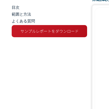
目次
市場規模とシェア
範囲と方法
よくある質問
市場分析
トレンドとインサイト
セグメント分析
地理分析
規制環境
競争環境
主要プレーヤー
機会と展望