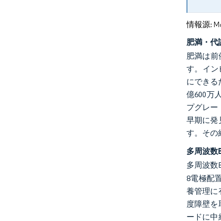
情報源: Mord
肥満・代
肥満は前
す。イン
にできる
億600
プグレー
早期に発
す。その
多周波数
多周波数
8電極配
養管理に
度障壁を
ードに中