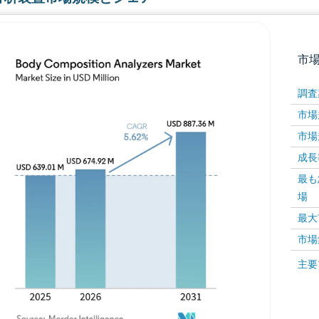
市
調査
市場規
市場規
成長率 
最も
場
画像 © Mordor Intelligence。再利用にはCC BY 4
最大
市場
画像 ©
主要