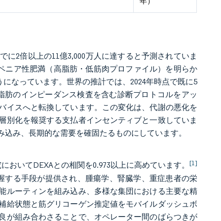
年）
に2倍以上の11億3,000万人に達すると予測されていま
コペニア性肥満（高脂肪・低筋肉プロファイル）を明らか
になっています。世界の推計では、2024年時点で既に5
臓脂肪のインピーダンス検査を含む診断プロトコルをアッ
バイスへと転換しています。この変化は、代謝の悪化を
層別化を報奨する支払者インセンティブと一致していま
み込み、長期的な需要を確固たるものにしています。
[1]
おいてDEXAとの相関を0.973以上に高めています。
握する手段が提供され、腫瘍学、腎臓学、重症患者の栄
能ルーティンを組み込み、多様な集団における主要な精
補給状態と筋グリコーゲン推定値をモバイルダッシュボ
良が組み合わさることで、オペレーター間のばらつきが