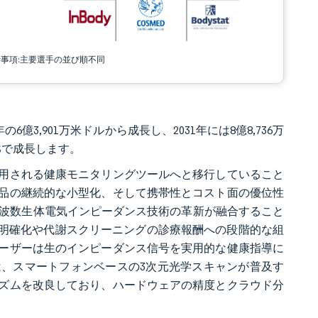
責事項:主要選手の並び順不同
6億3,901万米ドルから成長し、2031年には8億8,736万
2%で成長します。
用される健康モニタリングツールへと移行していること
品の継続的な小型化、そして携帯性とコスト面の優位性
周波数生体電気インピーダンス技術の革新が融合すること
の明確化や代謝スクリーニングの診療報酬への段階的な組
ーザーは生のインピーダンス信号を実用的な健康指導に
、スマートフォンベースの3次元光学スキャンが普及す
ズムを改良しており、ハードウェアの精度とクラウド分