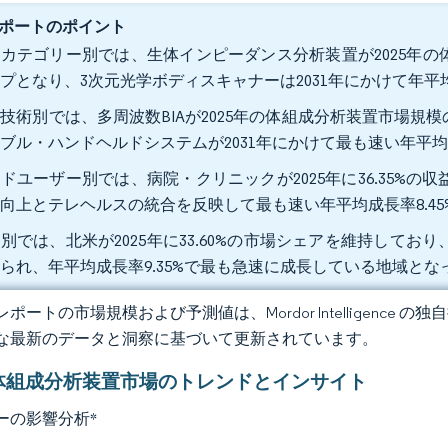
ポートのポイント
カテゴリー別では、生体インピーダンス分析装置が2025年の体
プとなり、3次元光学ボディスキャナーは2031年にかけて年平均
技術別では、多周波数BIAが2025年の体組成分析装置市場規模
ブル・ハンドヘルドシステムが2031年にかけて最も速い年平均成
ドユーザー別では、病院・クリニックが2025年に36.35%
向上とテレヘルスの統合を反映して最も速い年平均成長率8.4
別では、北米が2025年に33.60%の市場シェアを維持して
られ、年平均成長率9.35%で最も急速に成長している地域とな
ポートの市場規模および予測値は、Mordor Intelligence
な最新のデータと洞察に基づいて更新されています。
体組成分析装置市場のトレンドとインサイト
ーの影響分析
*