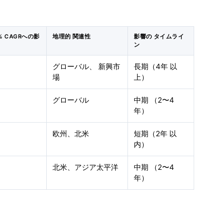
 CAGRへの影
地理的 関連性
影響の タイムライ
ン
グローバル、 新興市
長期（4年 以
場
上）
グローバル
中期 （2〜4
年）
%
欧州、北米
短期（2年 以
内）
%
北米、アジア太平洋
中期 （2〜4
年）