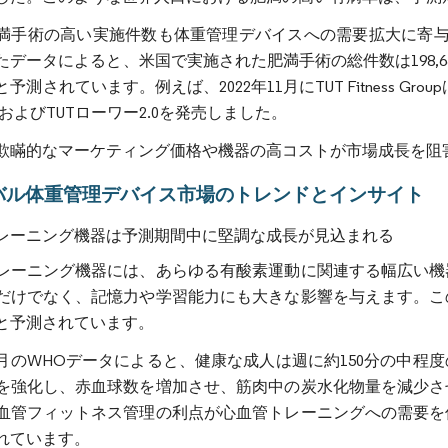
満手術の高い実施件数も体重管理デバイスへの需要拡大に寄与する
たデータによると、米国で実施された肥満手術の総件数は198,
予測されています。例えば、2022年11月にTUT Fitness G
0およびTUTローワー2.0を発売しました。
欺瞞的なマーケティング価格や機器の高コストが市場成長を阻
バル体重管理デバイス市場のトレンドとインサイト
レーニング機器は予測期間中に堅調な成長が見込まれる
レーニング機器には、あらゆる有酸素運動に関連する幅広い機
だけでなく、記憶力や学習能力にも大きな影響を与えます。こ
と予測されています。
年10月のWHOデータによると、健康な成人は週に約150分の
を強化し、赤血球数を増加させ、筋肉中の炭水化物量を減少さ
血管フィットネス管理の利点が心血管トレーニングへの需要を
れています。