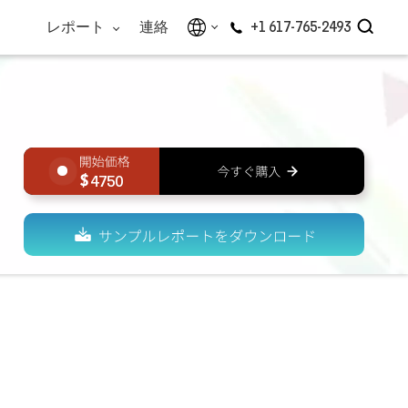
レポート
連絡
+1 617-765-2493
4750