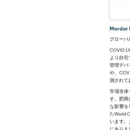
Mord
グローバ
COVI
より自宅
管理デバ
や、CO
測されて
市場全体
す。肥満
な影響を
たWorl
います。ま
にありま