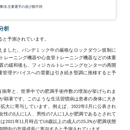
責事項:主要選手の並び順不同
場分析
すると予測されています。
を与えました。パンデミック中の厳格なロックダウン規制に
トレーニング機器や心血管トレーニング機器などの体重
置の緩和後も、フィジカルトレーニングセンターの再開
、体重管理デバイスへの需要は引き続き堅調に推移すると予
有病率と、世界中での肥満手術件数の増加が挙げられま
が顕著です。このような生活習慣病は患者の身体に大き
大に寄与しています。例えば、2022年3月に公表され
であり、女性の5人に1人、男性の7人に1人が肥満であるとされて
2021年11月時点で18歳以上の成人の25.3%が肥満状態
期間中の市場成長に寄与すると予測されています。