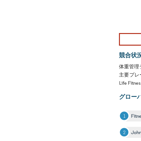
画像 © Mo
競合状
体重管理
主要プレーヤ
Life Fi
グロー
Fitn
John