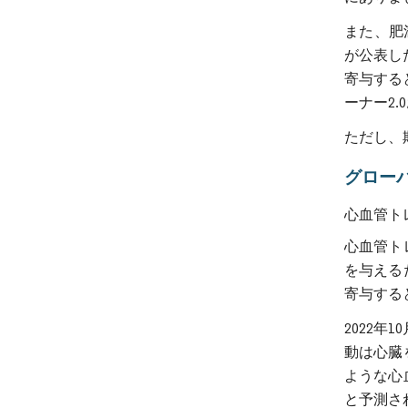
また、肥
が公表し
寄与すると
ーナー2.
ただし、
グロー
心血管ト
心血管ト
を与える
寄与する
2022
動は心臓
ような心
と予測さ