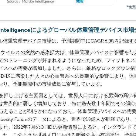
*免
画像 © Mordor Intelligence。再利用にはCC BY 4.0の表示が必要です。
or Intelligenceによるグローバル体重管理デバイス市
ル体重管理デバイス市場は、予測期間中にCAGR 6.8%を記録
D-19ウイルスの突然の感染拡大は、体重管理デバイスに影響
でのトレーニングが好まれるようになったため、フィットネス
イスへの需要が増加しました。さらに、厳格なロックダウン措
VID-19に感染した人々の心血管系への長期的な影響により
おり、予測期間中の市場成長に寄与しています。
を押し上げる主要因としては、世界人口における肥満の高い
は世界的に著しく増加しており、特に過去数十年間でその傾向
与えることが明らかになっており、体重管理デバイスへの需要拡
d Obesity Forumのデータによると、世界で10億人が肥満
た、2022年7月のOHIDの更新情報によると、イングランドでは
した。このような世界人口における肥満の高い有病率は、予測