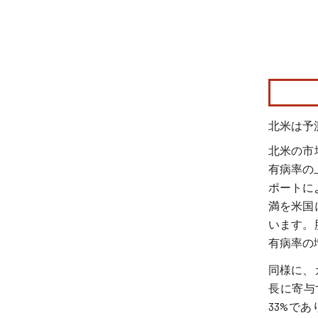
画像 © Mo
北米は予
北米の市
有病率の
ポートによ
満を米国
います。
有病率の
同様に、
長に寄与
33%で