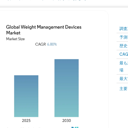
調査
予測
歴史
CAG
最も
場
最大
主要