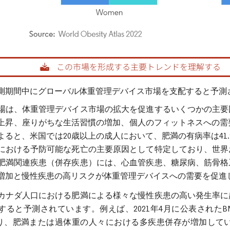
rdor Intelligence。再利用にはCC BY 4.0の表示が必要です。
測期間中にグローバル体重管理デバイス市場を支配すると予測
場は、体重管理デバイス市場の拡大を促進するいくつかの主要
上昇、座りがちな生活習慣の増加、個人のフィットネスへの需要の
ると、米国では20歳以上の成人において、肥満の有病率は41.9%
における予防可能な死亡の主要原因として特定しており、世界
肥満関連疾患（併存疾患）には、心血管疾患、糖尿病、筋骨格
増加と慢性疾患の高リスクが体重管理デバイスへの需要を促進
カナダ人口における肥満による様々な慢性疾患の高い発生率に
すると予測されています。例えば、2021年4月に公表された
あり、肥満または過体重の人々における多疾患併存が増加して