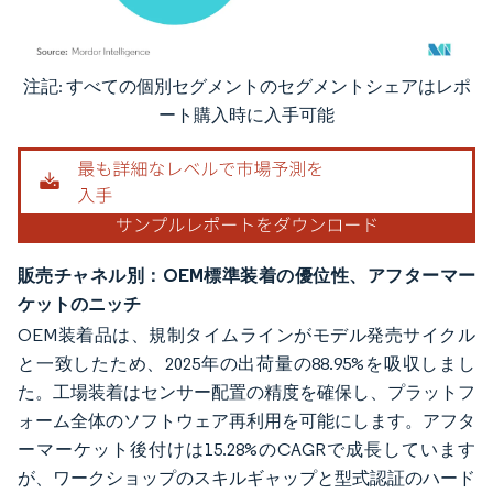
注記: すべての個別セグメントのセグメントシェアはレポ
画像 © Mordor Intelligence。再利用にはCC BY 4.0の表示が必要です。
ート購入時に入手可能
販売チャネル別：OEM標準装着の優位性、アフターマー
ケットのニッチ
OEM装着品は、規制タイムラインがモデル発売サイクル
と一致したため、2025年の出荷量の88.95%を吸収しまし
た。工場装着はセンサー配置の精度を確保し、プラットフ
ォーム全体のソフトウェア再利用を可能にします。アフタ
ーマーケット後付けは15.28%のCAGRで成長しています
が、ワークショップのスキルギャップと型式認証のハード