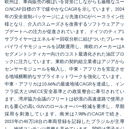
欧州は、車両販売の横ばいを背景にしながらも厳格なユー
ロNCAP目標の下で緩やかなCAGRを示しています。2024
年の安全規制パッケージにより先進ESCがベースライン仕
様となり、介入のスムーズさを改善するソフトウェアアッ
プデートへの注力が促進されています。ドイツのティア1
サプライヤーはエネルギー回収分析に結びついたブレーキ
バイワイヤモジュールを試験運用し、南欧のメーカーはA
セグメントシティカー向けのコスト最適化された油圧ブロ
ックに注力しています。東欧の契約組立業者はアジアから
センサーモジュールを輸入し、中東・アフリカを安定させ
る地域横断的なサプライネットワークを強化しています。
中東・アフリカは10.66%の最速地域CAGRを達成し、イン
フラ拡大とUNECE安全基準との政策整合に牽引されてい
ます。湾岸協力会議のフリートは砂漠の高速道路で使用さ
れる重心の高いSUVのロールオーバー軽減を要求し、早期
採用を刺激しています。南米は7.98%のCAGRで続き、
2023年の40万18台の車両登録を記録したブラジルが主導
し、地域コンテンツ義務を高めています。関税は電子モジ