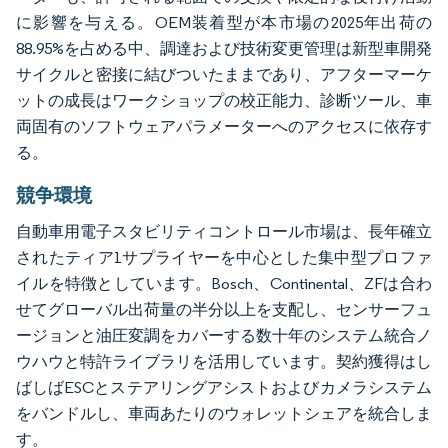
に影響を与える。OEM装着型が本市場の2025年出荷の
88.95%を占める中、調達および技術変更管理は新型車開発
サイクルと密接に結びついたままであり、アフターマーケ
ットの成長はワークショップの校正能力、診断ツール、車
両固有のソフトウェアパラメーターへのアクセスに依存す
る。
競争環境
自動車用電子スタビリティコントロール市場は、長年確立
されたティア1サプライヤーを中心とした集中型プロファ
イルを特徴としています。Bosch、Continental、ZFは合わ
せてグローバル出荷量の半分以上を支配し、センサーフュ
ージョンと油圧変調をカバーする数十年のシステム統合ノ
ウハウと特許ライブラリを活用しています。契約獲得はし
ばしばESCとステアリングアシストおよびカメラシステム
をバンドルし、車両あたりのウォレットシェアを統合しま
す。