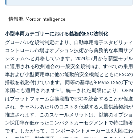
情報源: Mordor Intelligence
小型車両カテゴリーにおける義務的ESC法制化
グローバルな規制制定により、自動車用電子スタビリティ
コントロール市場はオプション技術から義務的な車両サブ
システムへと昇格しています。2024年7月から新型モデル
に適用される欧州連合の一般安全規制IIは、すべての乗用
車および小型商用車に他の能動的安全機能とともにESCの
搭載を義務付けています。同等の基準がFMVSS 126の下で
[1]
米国にも適用されます
。統一された期限により、OEM
はプラットフォーム定義段階でESCを統合することが促進
され、チャネルあたりのコストを低減する大量供給契約が
推進されます。このスケールメリットは、以前のオプショ
ン採用率が低かったコンパクトカーセグメントで特に顕著
です。したがって、コンポーネントメーカーは3大陸にわ