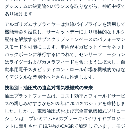
グシステムの決定論のバランスを取りながら、神経中枢で
あり続けます。
アルゴリズムサプライヤーは無線パイプラインを活用して
機能寿命を延長し、サーキットデーにより積極的なトルク
配分を解放するサブスクリプションベースのパフォーマン
スモードを可能にします。車両がギガビットイーサネット
バックボーンに移行するにつれて、センサーフュージョン
はライダーおよびカメラフィードを含むように拡大し、自
動車用電子スタビリティコントロール市場を機械的ではな
くデジタルな差別化へとさらに推進します。
技術別：油圧式の遺産対電気機械式の未来
油圧プラットフォームは、コスト効率とフィールドサービ
スの親しみやすさから2025年に70.21%のシェアを維持しま
した。しかし、電気油圧式および完全電気機械式ソリュー
ションは、プレミアムEVのブレーキバイワイヤプロジェ
クトに牽引されて18.74%のCAGRで加速しています。モジ