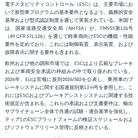
電子スタビリティコントロール（ESC）は、主要市場にお
いて新型車プログラムの基本要件となるよう、義務的安全
基準および型式認証制度を通じて実装されている。米国で
は、国家道路交通安全局（NHTSA）が、FMVSS第126号
（49 CFR 571.126）を通じて軽車両向けESCの機能・性能
要件を定めており、これには制御装置、表示装置、および
故障表示に関する要件も含まれる。
欧州および他の調和市場では、ESCはより広範なブレーキ
および車両安全承認の枠組みの中で取り扱われている。
2026年、EUは官報に規則2026/502を公表し、乗用車のブ
レーキシステムに関する国連規則第13-H号を参照した。こ
れにはESCおよびブレーキアシストシステムに関連する技
術規定が含まれる。これらの承認および文書要件は、輸出
サプライチェーン全体で共通の試験・適合基準を強化し、
ティア1のESCプラットフォームの検証スケジュールおよ
びソフトウェアリリース管理に反映されている。