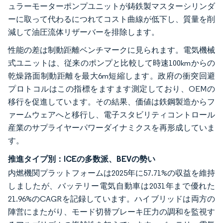
ュラーモーターポンプユニットが鋳鉄製マスターシリンダ
ーに取って代わるにつれてコスト曲線が低下し、質量を削
減して油圧流体リザーバーを排除します。
性能の差は制動距離ベンチマークに見られます。電気機械
式ユニットは、従来のポンプと比較して時速100kmからの
乾燥路面制動距離を最大6m短縮します。政府の衝突回避
プロトコルはこの指標をますます測定しており、OEMの
移行を促進しています。その結果、価値は鉄鋼製造からフ
ァームウェアへと移行し、電子スタビリティコントロール
産業のサプライヤーパワーダイナミクスを再形成していま
す。
推進タイプ別：ICEの多数派、BEVの勢い
内燃機関プラットフォームは2025年に57.71%の収益を維持
しましたが、バッテリー電気自動車は2031年まで優れた
21.96%のCAGRを記録しています。ハイブリッドは両方の
陣営にまたがり、モード切替ブレーキ圧力の調和を監視す