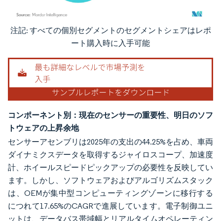
注記: すべての個別セグメントのセグメントシェアはレポ
画像 © Mordor Intelligence。再利用にはCC BY 4.0の表示が必要です。
ート購入時に入手可能
コンポーネント別：現在のセンサーの重要性、明日のソフ
トウェアの上昇余地
センサーアセンブリは2025年の支出の44.25%を占め、車両
ダイナミクスデータを取得するジャイロスコープ、加速度
計、ホイールスピードピックアップの必要性を反映してい
ます。しかし、ソフトウェアおよびアルゴリズムスタック
は、OEMが集中型コンピューティングゾーンに移行する
につれて17.65%のCAGRで進展しています。電子制御ユニ
ットは、データバス帯域幅とリアルタイムオペレーティン