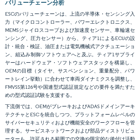
バリューチェーン分析
ESCのバリューチェーンは、上流の半導体・センシング入
力（マイクロコントローラー、パワーエレクトロニクス、
MEMSジャイロスコープおよび加速度センサー、車輪速セ
ンシング、圧力センサー）から、ティア1によるECUの設
計・統合・検証、油圧または電気機械式アクチュエーショ
ン、組込み制御ソフトウェアへと及ぶ。ティア1サプライ
ヤーはハードウェア・ソフトウェアスタックを構築し、
OEMの目標（タイヤ、サスペンション、重量配分、パワ
ートレイン挙動）に合わせて車両ダイナミクスを調整し、
FMVSS第126号や国連型式認証規定などの要件を満たすた
めの型式認証試験を支援する。
下流側では、OEMがブレーキおよびADASドメインアーキ
テクチャとESCを統合しつつ、プラットフォームレベルの
サイバーセキュリティおよび機能安全のワークフローを管
理する。サービスネットワークおよび部品ディストリビュ
ーターも、許可される範囲での交換や限定的な後付け活動