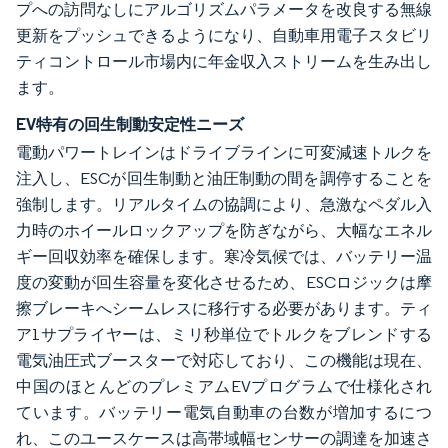
プへの訪問なしにアルゴリズムパラメータを改良する無線
更新をプッシュできるようになり、自動車用電子スタビリ
ティコントロール市場内に年金収入ストリームを生み出し
ます。
EV特有の回生制動安定性ニーズ
電動パワートレインはドライブラインに可変減速トルクを
注入し、ESCが回生制動と油圧制動の間を調停することを
強制します。リアルタイムの協調により、急激なペダル入
力時のホイールロックアップを防ぎながら、大幅なエネル
ギー回収効率を確保します。寒冷気候では、バッテリー温
度の変動が回生容量を変化させるため、ESCロジックは摩
擦ブレーキへシームレスに移行する必要があります。ティ
ア1サプライヤーは、ミリ秒単位でトルクをブレンドする
電気油圧式ブースターで対応しており、この機能は現在、
中国のほとんどのプレミアムEVプログラムで仕様化され
ています。バッテリー電気自動車の台数が増加するにつ
れ、このユースケースは高帯域幅センサーの調達を加速さ