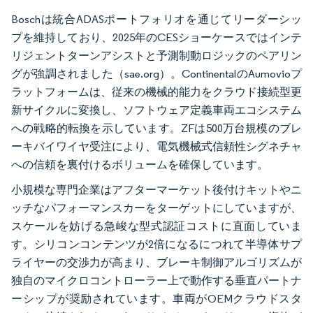
Boschは統合ADASポートフォリオを通じてリーダーシッ
プを維持しており、2025年のCESショーケースではインテ
リジェントターンアシストと予測制動ロジックのペアリン
グが強調されました（sae.org）。ContinentalのAumovioプ
ラットフォームは、従来の機械的能力をクラウド接続型更
新サイクルに変換し、ソフトウェア定義車両エコシステム
への戦略的転換を示しています。ZFは500万台規模のブレ
ーキバイワイヤ受注により、電気機械式信頼性シグネチャ
への信頼を裏付けるボリュームを確保しています。
小規模な専門企業はアフターマーケット後付けキットやニ
ッチなパフォーマンスカーをターゲットにしていますが、
スケールを妨げる急峻な型式認証コストに直面していま
す。シリコンコンテンツが2倍になるにつれて半導体サプ
ライヤーの交渉力が高まり、ブレーキ制御アルゴリズムが
独自のマイクロコントローラー上で動作する垂直パートナ
ーシップが奨励されています。車両がOEMクラウドスタ