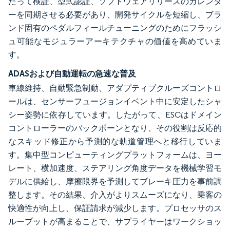
たって検証、型式認証、ソフトウェアリリースのカレンダ
ーを同期させる必要があり、開発サイクルを短縮し、ブラ
ンド固有のペダルフィールチューニングのためにフラッシ
ュ可能なモジュラーアーキテクチャの価値を高めていま
す。
ADASおよび自動運転の急速な普及
車線維持、自動緊急制動、アダプティブクルーズコントロ
ールは、センサーフュージョンイベント中に安定したシャ
シー姿勢に依存しています。したがって、ESCはドメイン
コントローラーのバックボーンとなり、その役割は反応的
なスキッド修正から予測的な軌道管理へと移行していま
す。集中型コンピューティングプラットフォームは、ヨー
レート、横加速度、ステアリング角度データを機械学習モ
デルに供給し、摩擦限界を予測してブレーキ圧力を事前調
整します。その結果、介入がよりスムーズになり、乗客の
快適性が向上し、保証請求が減少します。プロセッサのス
ループットが高まることで、サプライヤーはワークショッ