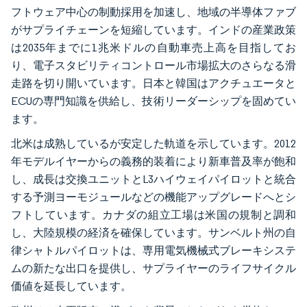
フトウェア中心の制動採用を加速し、地域の半導体ファブ
がサプライチェーンを短縮しています。インドの産業政策
は2035年までに1兆米ドルの自動車売上高を目指してお
り、電子スタビリティコントロール市場拡大のさらなる滑
走路を切り開いています。日本と韓国はアクチュエータと
ECUの専門知識を供給し、技術リーダーシップを固めてい
ます。
北米は成熟しているが安定した軌道を示しています。2012
年モデルイヤーからの義務的装着により新車普及率が飽和
し、成長は交換ユニットとL3ハイウェイパイロットと統合
する予測ヨーモジュールなどの機能アップグレードへとシ
フトしています。カナダの組立工場は米国の規制と調和
し、大陸規模の経済を確保しています。サンベルト州の自
律シャトルパイロットは、専用電気機械式ブレーキシステ
ムの新たな出口を提供し、サプライヤーのライフサイクル
価値を延長しています。