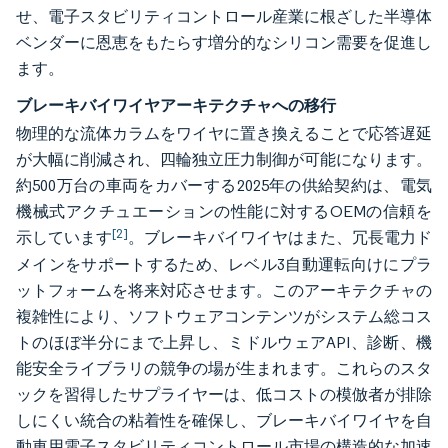
せ、電子スタビリティコントロール産業に根ざした半導体
ベンダーに恩恵をもたらす増分的なシリコン需要を促進し
ます。
ブレーキバイワイヤアーキテクチャへの移行
物理的な流体カラムをワイヤに置き換えることで応答遅延
が大幅に削減され、四輪独立圧力制御が可能になります。
約500万台の車両をカバーする2025年の供給契約は、電気
機械式アクチュエーションの性能に対するOEMの信頼を
[2]
示しています
。ブレーキバイワイヤはまた、冗長電力ド
メインをサポートするため、レベル3自動運転向けにプラ
ットフォームを将来対応させます。このアーキテクチャの
複雑性により、ソフトウェアコンテンツがシステム総コス
トのほぼ半分にまで上昇し、ミドルウェアAPI、診断、機
能安全ライブラリの競争の場が生まれます。これらのスタ
ックを習得したサプライヤーは、低コストの模倣者が排除
しにくい統合の粘着性を確保し、ブレーキバイワイヤを自
動車用電子スタビリティコントロール市場の構造的な加速