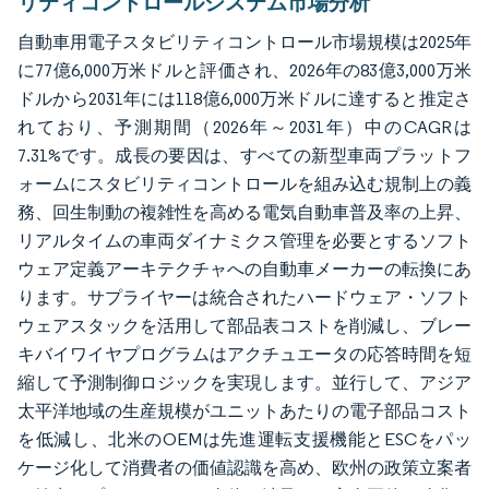
リティコントロールシステム市場分析
自動車用電子スタビリティコントロール市場規模は2025年
に77億6,000万米ドルと評価され、2026年の83億3,000万米
ドルから2031年には118億6,000万米ドルに達すると推定さ
れており、予測期間（2026年～2031年）中のCAGRは
7.31%です。成長の要因は、すべての新型車両プラットフ
ォームにスタビリティコントロールを組み込む規制上の義
務、回生制動の複雑性を高める電気自動車普及率の上昇、
リアルタイムの車両ダイナミクス管理を必要とするソフト
ウェア定義アーキテクチャへの自動車メーカーの転換にあ
ります。サプライヤーは統合されたハードウェア・ソフト
ウェアスタックを活用して部品表コストを削減し、ブレー
キバイワイヤプログラムはアクチュエータの応答時間を短
縮して予測制御ロジックを実現します。並行して、アジア
太平洋地域の生産規模がユニットあたりの電子部品コスト
を低減し、北米のOEMは先進運転支援機能とESCをパッ
ケージ化して消費者の価値認識を高め、欧州の政策立案者