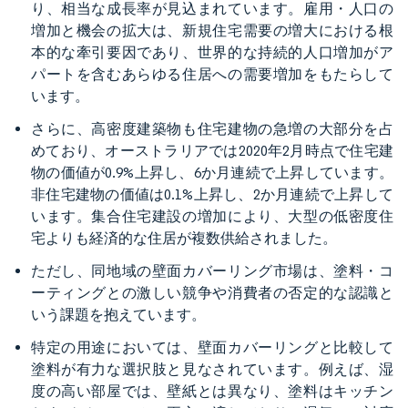
り、相当な成長率が見込まれています。雇用・人口の
増加と機会の拡大は、新規住宅需要の増大における根
本的な牽引要因であり、世界的な持続的人口増加がア
パートを含むあらゆる住居への需要増加をもたらして
います。
さらに、高密度建築物も住宅建物の急増の大部分を占
めており、オーストラリアでは2020年2月時点で住宅建
物の価値が0.9%上昇し、6か月連続で上昇しています。
非住宅建物の価値は0.1%上昇し、2か月連続で上昇して
います。集合住宅建設の増加により、大型の低密度住
宅よりも経済的な住居が複数供給されました。
ただし、同地域の壁面カバーリング市場は、塗料・コ
ーティングとの激しい競争や消費者の否定的な認識と
いう課題を抱えています。
特定の用途においては、壁面カバーリングと比較して
塗料が有力な選択肢と見なされています。例えば、湿
度の高い部屋では、壁紙とは異なり、塗料はキッチン