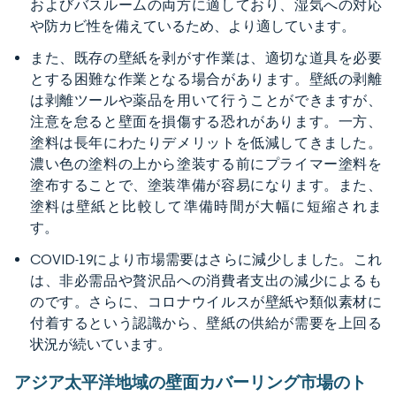
およびバスルームの両方に適しており、湿気への対応
や防カビ性を備えているため、より適しています。
また、既存の壁紙を剥がす作業は、適切な道具を必要
とする困難な作業となる場合があります。壁紙の剥離
は剥離ツールや薬品を用いて行うことができますが、
注意を怠ると壁面を損傷する恐れがあります。一方、
塗料は長年にわたりデメリットを低減してきました。
濃い色の塗料の上から塗装する前にプライマー塗料を
塗布することで、塗装準備が容易になります。また、
塗料は壁紙と比較して準備時間が大幅に短縮されま
す。
COVID-19により市場需要はさらに減少しました。これ
は、非必需品や贅沢品への消費者支出の減少によるも
のです。さらに、コロナウイルスが壁紙や類似素材に
付着するという認識から、壁紙の供給が需要を上回る
状況が続いています。
アジア太平洋地域の壁面カバーリング市場のト