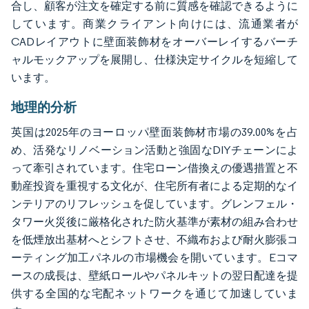
合し、顧客が注文を確定する前に質感を確認できるように
しています。商業クライアント向けには、流通業者が
CADレイアウトに壁面装飾材をオーバーレイするバーチ
ャルモックアップを展開し、仕様決定サイクルを短縮して
います。
地理的分析
英国は2025年のヨーロッパ壁面装飾材市場の39.00%を占
め、活発なリノベーション活動と強固なDIYチェーンによ
って牽引されています。住宅ローン借換えの優遇措置と不
動産投資を重視する文化が、住宅所有者による定期的なイ
ンテリアのリフレッシュを促しています。グレンフェル・
タワー火災後に厳格化された防火基準が素材の組み合わせ
を低煙放出基材へとシフトさせ、不織布および耐火膨張コ
ーティング加工パネルの市場機会を開いています。Eコマ
ースの成長は、壁紙ロールやパネルキットの翌日配達を提
供する全国的な宅配ネットワークを通じて加速していま