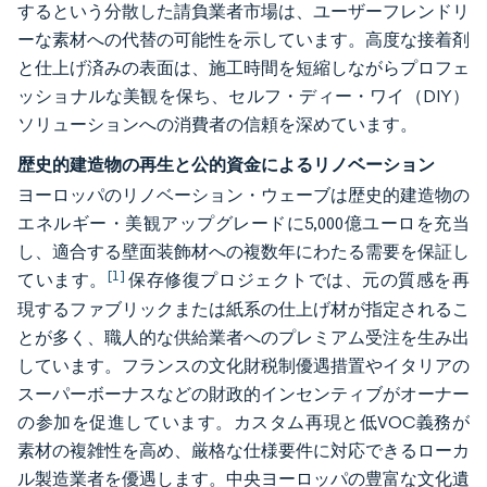
するという分散した請負業者市場は、ユーザーフレンドリ
ーな素材への代替の可能性を示しています。高度な接着剤
と仕上げ済みの表面は、施工時間を短縮しながらプロフェ
ッショナルな美観を保ち、セルフ・ディー・ワイ（DIY）
ソリューションへの消費者の信頼を深めています。
歴史的建造物の再生と公的資金によるリノベーション
ヨーロッパのリノベーション・ウェーブは歴史的建造物の
エネルギー・美観アップグレードに5,000億ユーロを充当
し、適合する壁面装飾材への複数年にわたる需要を保証し
[1]
ています。
保存修復プロジェクトでは、元の質感を再
現するファブリックまたは紙系の仕上げ材が指定されるこ
とが多く、職人的な供給業者へのプレミアム受注を生み出
しています。フランスの文化財税制優遇措置やイタリアの
スーパーボーナスなどの財政的インセンティブがオーナー
の参加を促進しています。カスタム再現と低VOC義務が
素材の複雑性を高め、厳格な仕様要件に対応できるローカ
ル製造業者を優遇します。中央ヨーロッパの豊富な文化遺