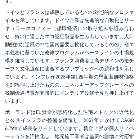
す。
ドイツとフランスは成熟しているものの対照的なプロファ
イルを示しています。ドイツ企業は先進的な自動化とサー
キュラーエコノミー（循環経済）の取り組みを組み合わ
せ、輸出に適したエコ認証製品を生み出しています。人口
動態的な逆風の中で国内需要は軟化しているものの、省エ
ネ義務に基づいた改修プログラムがベースラインの市場規
模を維持しています。フランス消費者は高デザインのモチ
ーフと文化遺産に適合するファブリックへの親和性を示し
ています。インフレが2025年第1四半期の壁面装飾材価格
を2.3%押し上げたものの、エネルギーアップグレードへの
税制優遇措置が間接的にインテリア改修予算を押し上げて
います。
ポーランドはEU資金が老朽化した住宅ストックの近代化
と公共インフラの整備を促進し、2031年にかけてCAGR
6.79%で成長をリードしています。賃金上昇が個人リノベ
ーションを活性化し、地元施工業者は需要の急増に対応す