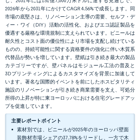
し、2031年には151億7,000万米ドルに達する見通しで、
2026年から2031年にかけてCAGR 4.56%で成長します。同
市場の底堅さは、リノベーション主導の需要、セルフ・デ
ィー・ワイ（DIY）活動の活性化、およびエコ認証製品を
優遇する厳格な環境規制に支えられています。ビニールは
耐久性とコスト面の優位性により市場を支配し続けている
ものの、持続可能性に関する資格要件の強化に伴い木質系
代替品が勢いを増しています。壁紙は引き続き最大の製品
カテゴリーですが、壁パネルはモジュール工法の普及と
3Dプリンティングによるカスタマイズを背景に加速して
います。著名な国際的イベントを前にしたホスピタリティ
施設のリノベーションが引き続き商業需要を支え、可処分
所得の上昇が特に東ヨーロッパにおける住宅グレードアッ
プを促進しています。
主要レポートポイント
素材別では、ビニールが2025年のヨーロッパ壁面
装飾材市場シェアの37.78%をリードし、一方で木