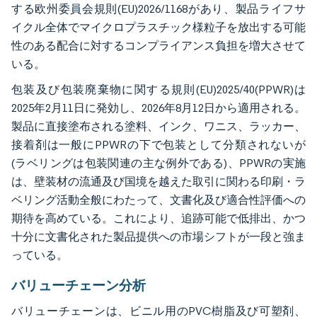
する欧州委員会規則(EU)2026/1168があり、製品ライフサ
イクル全体でマイクロプラスチック様粒子を放出する可能
性のある配合に対するコンプライアンス負担を増大させて
いる。
包装及び包装廃棄物に関する規則(EU)2025/40(PPWR)は
2025年2月11日に発効し、2026年8月12日から適用される。
製品に直接塗布される塗料、インク、ワニス、ラッカー、
接着剤は一般にPPWRの下で包装として分類されないが
(ラベリングは包装関連の主な例外である)、PPWRの実施
は、壁装材の流通及び国境を越えた取引に関わる印刷・ラ
ベリング活動全般にわたって、文書化及び適合性評価への
期待を高めている。これにより、追跡可能で低排出、かつ
十分に文書化された製品提供への市場シフトが一段と強ま
っている。
バリューチェーン分析
バリューチェーンは、ビニル用のPVC樹脂及び可塑剤、