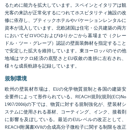
るために能力を拡大しています。スペインとイタリアは観
光客の来訪が正常化するにつれてホスピタリティ施設の改
修に依存し、ブティックホテルやバケーションレンタルに
資本が流入しています。北欧諸国は住宅・公共建築の両方
においてゼロVOCおよびゆりかごから墓場まで（クレー
ドル・ツー・グレーブ）認証の壁面装飾材を指定すること
で安定した拡大を維持しています。東ヨーロッパのその他
地域はマクロ経済の底堅さとEU収斂の進捗に左右され、
様々な成長軌跡を記録しています。
規制環境
欧州の壁装材市場は、EUの化学物質規制と各国の建築安
全要件によって形作られている。REACH規則(規則(EC)No
1907/2006)の下では、物質に対する規制強化が、壁装材シ
ステムに使用される基材、コーティング、インク、接着剤
に影響を及ぼしている。最近のEUレベルの改正として、
REACH附属書XVIIの合成高分子微粒子に関する制限を改正