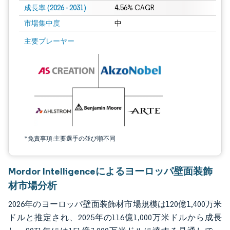
成長率 (2026 - 2031)
4.56% CAGR
市場集中度
中
画像 © Mordor Intelligence。再利用にはCC BY 4.0の表示が必要です。
主要プレーヤー
*免責事項:主要選手の並び順不同
Mordor Intelligenceによるヨーロッパ壁面装飾
材市場分析
2026年のヨーロッパ壁面装飾材市場規模は120億1,400万米
ドルと推定され、2025年の116億1,000万米ドルから成長