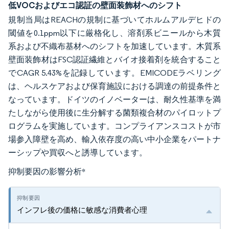
低VOCおよびエコ認証の壁面装飾材へのシフト
規制当局はREACHの規制に基づいてホルムアルデヒドの
閾値を0.1ppm以下に厳格化し、溶剤系ビニールから木質
系および不織布基材へのシフトを加速しています。木質系
壁面装飾材はFSC認証繊維とバイオ接着剤を統合すること
でCAGR 5.43%を記録しています。EMICODEラベリング
は、ヘルスケアおよび保育施設における調達の前提条件と
なっています。ドイツのイノベーターは、耐久性基準を満
たしながら使用後に生分解する菌類複合材のパイロットプ
ログラムを実施しています。コンプライアンスコストが市
場参入障壁を高め、輸入依存度の高い中小企業をパートナ
ーシップや買収へと誘導しています。
抑制要因の影響分析
*
インフレ後の価格に敏感な消費者心理