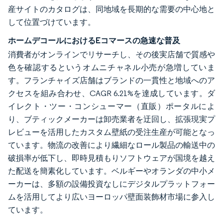
産サイトのカタログは、同地域を長期的な需要の中心地と
して位置づけています。
ホームデコールにおけるEコマースの急速な普及
消費者がオンラインでリサーチし、その後実店舗で質感や
色を確認するというオムニチャネル小売が急増していま
す。フランチャイズ店舗はブランドの一貫性と地域へのア
クセスを組み合わせ、CAGR 6.21%を達成しています。ダ
イレクト・ツー・コンシューマー（直販）ポータルによ
り、ブティックメーカーは卸売業者を迂回し、拡張現実プ
レビューを活用したカスタム壁紙の受注生産が可能となっ
ています。物流の改善により繊細なロール製品の輸送中の
破損率が低下し、即時見積もりソフトウェアが国境を越え
た配送を簡素化しています。ベルギーやオランダの中小メ
ーカーは、多額の設備投資なしにデジタルプラットフォー
ムを活用してより広いヨーロッパ壁面装飾材市場に参入し
ています。