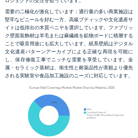
ロジェクトの受注を狙っています。
需要の二極化が激化しています：通行量の多い商業施設は
堅牢なビニールを好む一方、高級ブティックや文化遺産サ
イトは低排出の木質ベニヤを選択しています。ファブリッ
ク壁面装飾材は羊毛または麻繊維を鉱物ボードに積層する
ことで吸音用途にも拡大しています。紙系壁紙はデジタル
文化遺産パターンアーカイブによる正確な再現を可能に
し、保存修復工事でニッチな需要を享受しています。金
属・セラミック基材は、衛生性と耐薬品性が美観より優先
される実験室や食品加工施設のニーズに対応しています。