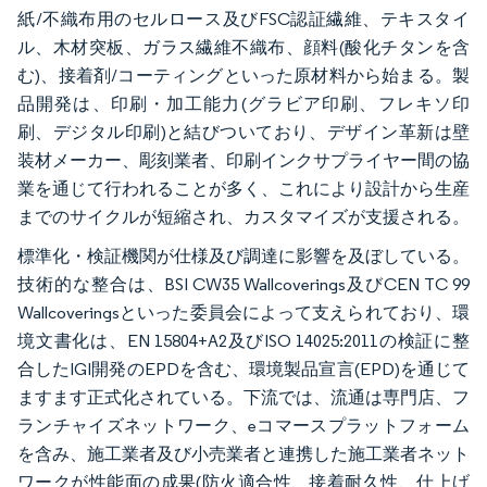
紙/不織布用のセルロース及びFSC認証繊維、テキスタイ
ル、木材突板、ガラス繊維不織布、顔料(酸化チタンを含
む)、接着剤/コーティングといった原材料から始まる。製
品開発は、印刷・加工能力(グラビア印刷、フレキソ印
刷、デジタル印刷)と結びついており、デザイン革新は壁
装材メーカー、彫刻業者、印刷インクサプライヤー間の協
業を通じて行われることが多く、これにより設計から生産
までのサイクルが短縮され、カスタマイズが支援される。
標準化・検証機関が仕様及び調達に影響を及ぼしている。
技術的な整合は、BSI CW35 Wallcoverings及びCEN TC 99
Wallcoveringsといった委員会によって支えられており、環
境文書化は、EN 15804+A2及びISO 14025:2011の検証に整
合したIGI開発のEPDを含む、環境製品宣言(EPD)を通じて
ますます正式化されている。下流では、流通は専門店、フ
ランチャイズネットワーク、eコマースプラットフォーム
を含み、施工業者及び小売業者と連携した施工業者ネット
ワークが性能面の成果(防火適合性、接着耐久性、仕上げ