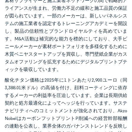
素材サプライヤーと施工業者ネットワークの間で戦略的ア
ライアンスが生まれ、労働力不足の緩和と施工品質の保証
が図られています。一部のメーカーは、新しいパネルシス
テムの施工業者を認定するトレーニングアカデミーを開設
し、製品の信頼性とブランドロイヤルティを高めていま
す。M&A活動は補完的な能力を標的にしており、大手ビ
ニールメーカーが素材ポートフォリオを多様化するために
木質ベニヤスタートアップを買収し、専門壁紙企業がカス
タムオファリングを拡充するためにデジタルプリントブテ
ィックを吸収しています。
酸化チタン価格は2025年に1トンあたり2,900ユーロ（同
3,388.01米ドル）の高値を付け、顔料コーティングに依存
するメーカーの利益率を圧迫しています。企業は長期供給
契約と処方最適化によってヘッジを行っています。サステ
ナビリティへのコミットメントが強化されており、Akzo
NobelはカーボンフットプリントP削減への経営幹部報酬
の連動を公表し、業界全体のガバナンストレンドを反映し