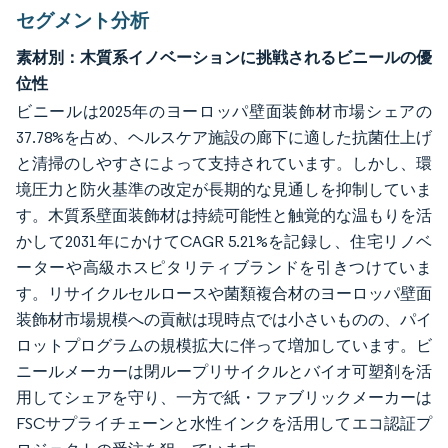
セグメント分析
素材別：木質系イノベーションに挑戦されるビニールの優
位性
ビニールは2025年のヨーロッパ壁面装飾材市場シェアの
37.78%を占め、ヘルスケア施設の廊下に適した抗菌仕上げ
と清掃のしやすさによって支持されています。しかし、環
境圧力と防火基準の改定が長期的な見通しを抑制していま
す。木質系壁面装飾材は持続可能性と触覚的な温もりを活
かして2031年にかけてCAGR 5.21%を記録し、住宅リノベ
ーターや高級ホスピタリティブランドを引きつけていま
す。リサイクルセルロースや菌類複合材のヨーロッパ壁面
装飾材市場規模への貢献は現時点では小さいものの、パイ
ロットプログラムの規模拡大に伴って増加しています。ビ
ニールメーカーは閉ループリサイクルとバイオ可塑剤を活
用してシェアを守り、一方で紙・ファブリックメーカーは
FSCサプライチェーンと水性インクを活用してエコ認証プ