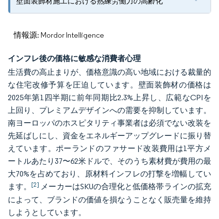
壁面装飾材施工における熟練労働力の高齢化
情報源: Mordor Intelligence
インフレ後の価格に敏感な消費者心理
生活費の高止まりが、価格意識の高い地域における裁量的
な住宅改修予算を圧迫しています。壁面装飾材の価格は
2025年第1四半期に前年同期比2.3%上昇し、広範なCPIを
上回り、プレミアムデザインへの需要を抑制しています。
南ヨーロッパのホスピタリティ事業者は必須でない改装を
先延ばしにし、資金をエネルギーアップグレードに振り替
えています。ポーランドのファサード改装費用は1平方メ
ートルあたり37〜62米ドルで、そのうち素材費が費用の最
大70%を占めており、原材料インフレの打撃を増幅してい
[2]
ます。
メーカーはSKUの合理化と低価格帯ラインの拡充
によって、ブランドの価値を損なうことなく販売量を維持
しようとしています。