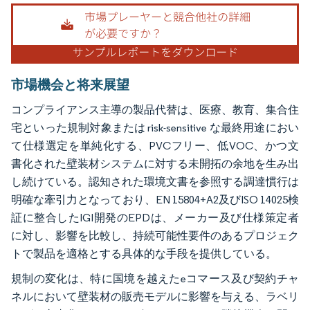
画像 © Mordor Intelligence。再利用にはCC BY 4.0の表示が必要です。
市場機会と将来展望
コンプライアンス主導の製品代替は、医療、教育、集合住
宅といった規制対象または risk-sensitive な最終用途におい
て仕様選定を単純化する、PVCフリー、低VOC、かつ文
書化された壁装材システムに対する未開拓の余地を生み出
し続けている。認知された環境文書を参照する調達慣行は
明確な牽引力となっており、EN 15804+A2及びISO 14025検
証に整合したIGI開発のEPDは、メーカー及び仕様策定者
に対し、影響を比較し、持続可能性要件のあるプロジェク
トで製品を適格とする具体的な手段を提供している。
規制の変化は、特に国境を越えたeコマース及び契約チャ
ネルにおいて壁装材の販売モデルに影響を与える、ラベリ