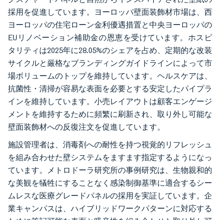
採用を促進しています。ヨーロッパ壁面装飾材市場は、西
ヨーロッパの住宅ローン金利優遇措置と中央ヨーロッパの
EUリノベーション補助金の恩恵を受けています。ホスピ
タリティは2025年に28.05%のシェアを占め、定期的な改装
サイクルと厳格なブランディングガイドラインによって市
場ボリュームのトップを維持しています。ヘルスケアは、
抗菌性・清掃が容易な表面を必要とする安定したパイプラ
インを維持しています。小売レイアウトは顧客エンゲージ
メントを維持するために頻繁に刷新され、取り外し可能な
壁面装飾材への反復注文を促進しています。
施設管理者は、消毒剤への耐性を持つ視覚的リフレッシュ
を組み合わせた壁システムをますます指定するようになっ
ています。メトロドーラ研究所の事例研究は、生物親和的
な美観を犠牲にすることなく感染制御基準に適合するシー
ムレスな医療グレードパネルの採用を実証しています。企
業キャンパスは、ハイブリッドワークパターンに対応する