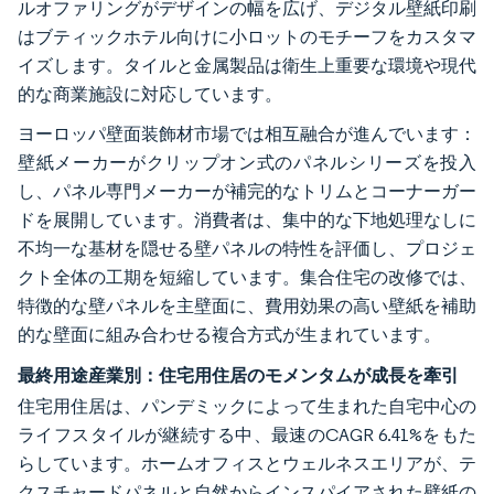
ルオファリングがデザインの幅を広げ、デジタル壁紙印刷
はブティックホテル向けに小ロットのモチーフをカスタマ
イズします。タイルと金属製品は衛生上重要な環境や現代
的な商業施設に対応しています。
ヨーロッパ壁面装飾材市場では相互融合が進んでいます：
壁紙メーカーがクリップオン式のパネルシリーズを投入
し、パネル専門メーカーが補完的なトリムとコーナーガー
ドを展開しています。消費者は、集中的な下地処理なしに
不均一な基材を隠せる壁パネルの特性を評価し、プロジェ
クト全体の工期を短縮しています。集合住宅の改修では、
特徴的な壁パネルを主壁面に、費用効果の高い壁紙を補助
的な壁面に組み合わせる複合方式が生まれています。
最終用途産業別：住宅用住居のモメンタムが成長を牽引
住宅用住居は、パンデミックによって生まれた自宅中心の
ライフスタイルが継続する中、最速のCAGR 6.41%をもた
らしています。ホームオフィスとウェルネスエリアが、テ
クスチャードパネルと自然からインスパイアされた壁紙の