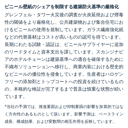
ビニール壁紙のシェアを制限する建築防火基準の厳格化
グレンフェル・タワー火災後の調査が火炎延焼および煙毒
性の閾値をより厳格化し、公共建築物および集合住宅にお
けるビニールの使用を規制しています。ガラス繊維強化紙
などの代替基材はコストが高いものの認可を得ています。
長期にわたる試験・認証は、ビニールサプライヤーに追加
のリードタイムと資本支出を課しています。スカンジナビ
アのホテルチェーンは建築基準への適合を確保するために
不織布ソリューションへ移行し、商業内装における歴史的
なビニールの優位性を侵食しています。生産者はハロゲン
フリーの添加剤とトップコートへの投資を続けているもの
の、本格的な検証が完了するまで普及は慎重な状態が続い
ています。
*当社の予測では、推進要因および抑制要因の影響を加算的ではな
く方向性のあるものとして扱います。影響予測は、ベースライン
成長、構成効果、および変数間の相互作用を反映しています。