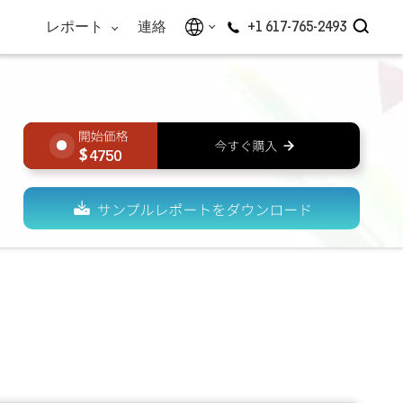
レポート
連絡
+1 617-765-2493
4750