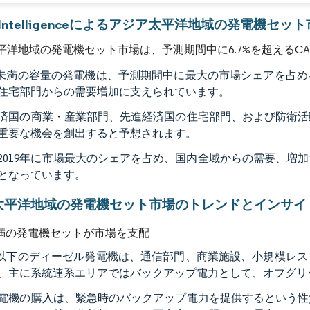
画像 © Mordor Intelligence。再利用にはCC BY 4.0の表示が必要です。
or Intelligenceによるアジア太平洋地域の発電機セッ
平洋地域の発電機セット市場は、予測期間中に6.7%を超えるC
kVA未満の容量の発電機は、予測期間中に最大の市場シェアを
住宅部門からの需要増加に支えられています。
済国の商業・産業部門、先進経済国の住宅部門、および防衛活
重要な機会を創出すると予想されます。
2019年に市場最大のシェアを占め、国内全域からの需要、増
となっています。
太平洋地域の発電機セット市場のトレンドとインサイ
A未満の発電機セットが市場を支配
kVA以下のディーゼル発電機は、通信部門、商業施設、小規模
、主に系統連系エリアではバックアップ電力として、オフグリ
電機の購入は、緊急時のバックアップ電力を提供するという性