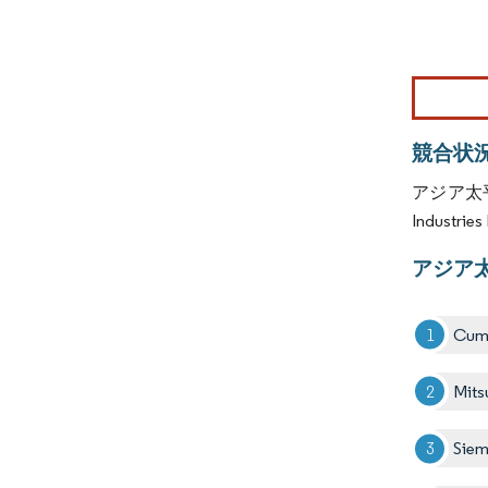
画像 © Mo
競合状
アジア太平
Industr
アジア
Cum
Mits
Sie