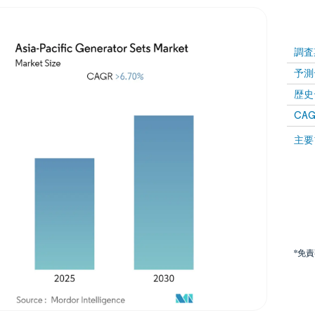
調査
予測
歴史
CAG
主要
*免