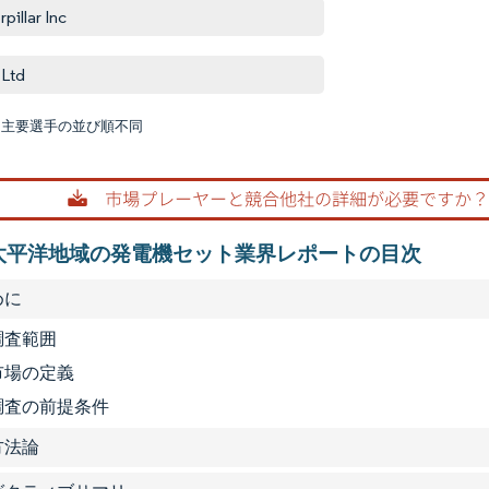
pillar Inc
Ltd
:主要選手の並び順不同
画像 © M
太平洋地域の発電機セット業界レポートの目次
めに
 調査範囲
 市場の定義
3 調査の前提条件
査方法論