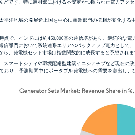
んどです。特に農村部における不安定かつ限られた電力アクセ
太平洋地域の発展途上国を中心に商業部門の様相が変化する中、
8年時点で、インドには約450,000基の通信塔があり、継続的な電
通信部門において系統連系エリアのバックアップ電力として、
から、発電機セット市場は指数関数的に成長すると予想されま
、スマートシティや環境配慮型建築イニシアチブなど現在の政
ており、予測期間中にポータブル発電機への需要を創出し、