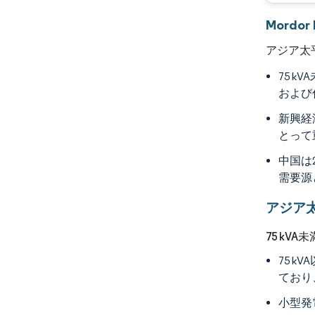
Mord
アジア太
75 
および
新興経
とって
中国は
需要源
アジア
75 kV
75 
ており
小型発