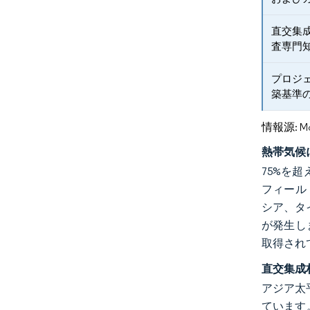
直交集
査専門
プロジ
築基準
情報源: Mord
熱帯気候
75%を
フィール
シア、タ
が発生し
取得され
直交集成
アジア太
ています