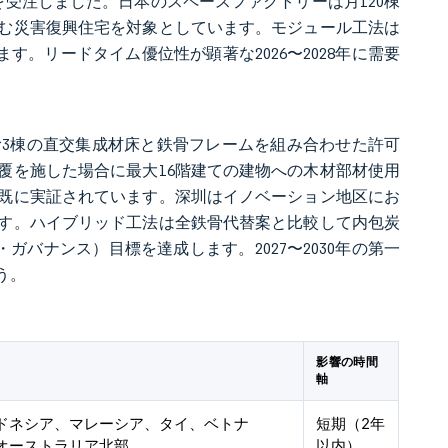
）を受注しました。日本のスペースファクトリーは月120棟
む災害復興住宅を対象としています。モジュール工法は
す。リードタイム優位性が顕著な2026〜2028年に需要
む3棟の直交集成材床と鉄骨フレームを組み合わせた許可
被覆を施した場合に最大16階建ての建物への木材部材使用
トで既に実証されています。深圳はイノベーション地区にお
ます。ハイブリッド工法は全鉄骨代替案と比較して内包炭
ガバナンス）目標を達成します。2027〜2030年の第一
う。
影響の時間
軸
ドネシア、マレーシア、タイ、ベトナ
短期（2年
オーストラリア北部
以内）