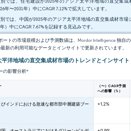
別では、住宅建設が2025年のアジア太平洋地域の直交集成材
026年〜2031年）中にCAGR 7.12%で拡大しています。
別では、中国が2025年のアジア太平洋地域の直交集成材市場シェ
31年）中にCAGR 7.67%を記録する見込みです。
ートの市場規模および予測数値は、Mordor Intelligence
の最新の利用可能なデータとインサイトで更新されています。
太平洋地域の直交集成材市場のトレンドとインサイト
ーの影響分析
*
ー
（〜）CAGR予測
への影響（%）
よびインドにおける急速な都市部中層建築ブー
+1.2%
韓国、オーストラリアにおけるグリーンビルデ
+0.9%