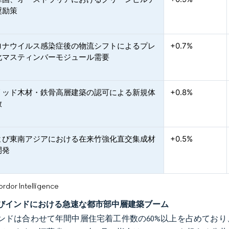
奨励策
ロナウイルス感染症後の物流シフトによるプレ
+0.7%
化マスティンバーモジュール需要
リッド木材・鉄骨高層建築の認可による新規体
+0.8%
放
よび東南アジアにおける在来竹強化直交集成材
+0.5%
開発
or Intelligence
びインドにおける急速な都市部中層建築ブーム
ンドは合わせて年間中層住宅着工件数の60%以上を占めてお