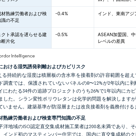
成材熟練労働者および検
-0.4%
インド、東南アジ
知識の不足
ェクト承認を遅らせる建
-0.5%
ASEAN加盟国
の断片化
レベルの差異
or Intelligence
における湿気誘発剥離およびカビリスク
超える持続的な湿度は積層板の含水率を接着剤の許容範囲を超
ド調査では、保護されていないパネルの8〜12%が2年以内に
イにわたる34件の追跡プロジェクトのうち26%で1年以内に
ました。シラン変性ポリウレタンは化学的問題を解決しますが、
ていません。建築基準が防湿層または改良接着剤を義務付ける
材熟練労働者および検査専門知識の不足
平洋地域のISO認定直交集成材施工業者は200名未満であり
。インド初のマスティンバー住宅では、国内に直交集成材のク