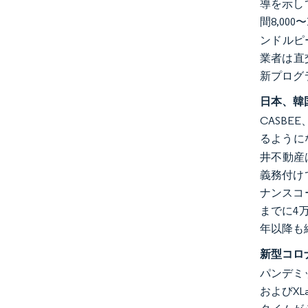
導を示し
間8,00
ンドルピ
業者は直
新プログ
日本、韓
CASB
るように
井不動産
義務付け
ナンスコ
までに4
年以降も
新型コロ
パンデミ
およびX