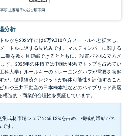
責事項:主要選手の並び順不同
市場分析
トルから2026年には6万9,310立方メートルへと拡大し、
,030立方メートルに達する見込みです。マスティンバーに関する
工期を数ヶ月短縮できるとともに、設置パネル1立方メ
ます。2025年の体積では中国が46%でトップを占めてい
ド工科大学）ルールキーのトレーニングハブが需要を喚起
すが、循環経済クレジットが解体可能性を評価すること
スビルや三井不動産の日本橋本社などのハイブリッド高層
る構造的・商業的合理性を実証しています。
集成材市場シェアの68.12%を占め、機械的締結パネ
込みです。