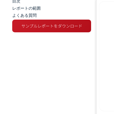
目次
市場規模とシェア
レポートの範囲
よくある質問
市場分析
トレンドとインサイト
セグメント分析
地理分析
競争環境
主要プレーヤー
業界の動向