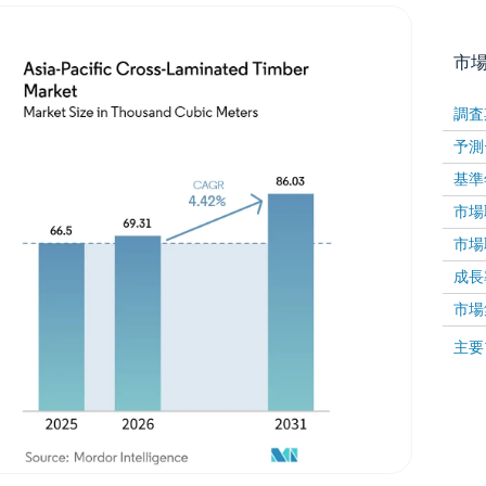
市
調査
予測
基準
市場取
市場取
成長率 
画像 © Mordor Intelligence。再利用にはCC BY 4
市場
画像 ©
主要