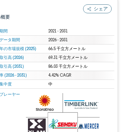
シェア
場概要
期間
2021 - 2031
データ期間
2026 - 2031
年の市場規模 (2025)
66.5 千立方メートル
引高 (2026)
69.31 千立方メートル
引高 (2031)
86.03 千立方メートル
(2026 - 2031)
.0の表示が必要です。
4.42% CAGR
集中度
中
 Mordor Intelligence。再利用にはCC BY 4.0の表示が必要です。
プレーヤー