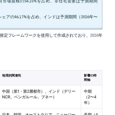
市場規模の54.23%を占め、非住宅需要は予測期間
アの46.17%を占め、インドは予測期間（2026年〜
 独自の推定フレームワークを使用して作成されており、2026年
地理的関連性
影響の時
間軸
中国（第1・第2層都市）、インド（デリー
中期
NCR、ベンガルール、プネー）
（2〜4
年）
日本、韓国、オーストラリア、ニュージー
長期（4