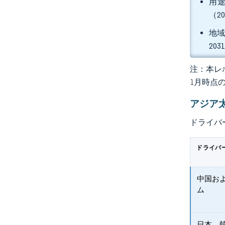
用途
（2
地域
20
注：本レポ
1月時点
アジア
ドライバ
ドライバ
中国お
ム
日本、