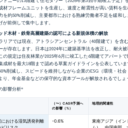
シドニーの13階建て住宅タワー（2026年第3四半期竣工予定
成材フレームユニットを生産し、速度と耐震性が高い賃料を生
力を約50%削減し、主要都市における熟練労働者不足を緩和しま
げが前倒しで集中します。
ッド木材・鉄骨高層建築の認可による新規体積の解放
ラリアでは現在、アトラシアンセントラル（40階建て）を含
ーが存在します。日本は2024年に建築基準法を改正し、耐火
この規定は住友林業が2025年6月に竣工した6階建てアパー
集成材を最大18階まで認める草案ガイドラインを公表してい
〜40%削減し、スピードを維持しながら企業のESG（環境・社会・
より、年金基金などの保守的な資本プールが解放されるでしょ
の影響分析
*
（〜）CAGR予測へ
地理的関連性
の影響（%）
候における湿気誘発剥離
-0.6%
東南アジア（イン
カビリスク
ム）、中国南部、