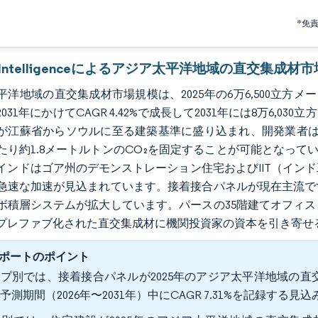
*免
or Intelligenceによるアジア太平洋地域の直交集成材
洋地域の直交集成材市場規模は、2025年の6万6,500立方メー
〜2031年にかけてCAGR 4.42%で成長して2031年には8万6
が江蘇省からソウルに至る建築基準に盛り込まれ、開発業者は
たり約1.8メートルトンのCO₂を固定することが可能となってい
インドはゴア州のデモンストレーション住宅およびIIT（イン
急速な加速が見込まれています。接着接合パネルが現在主流で
ボ積層システムが拡大しています。パースの35階建てオフィ
プレファブ化された直交集成材に機関投資家の資本を引き寄せ
ポートのポイント
プ別では、接着接合パネルが2025年のアジア太平洋地域の直交
予測期間（2026年〜2031年）中にCAGR 7.31%を記録する見