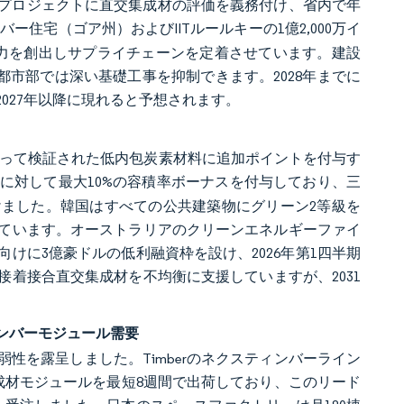
る公共プロジェクトに直交集成材の評価を義務付け、省内で年
ー住宅（ゴア州）およびIITルールキーの1億2,000万イ
能力を創出しサプライチェーンを定着させています。建設
都市部では深い基礎工事を抑制できます。2028年までに
027年以降に現れると予想されます。
）によって検証された低内包炭素材料に追加ポイントを付与す
材に対して最大10%の容積率ボーナスを付与しており、三
けました。韓国はすべての公共建築物にグリーン2等級を
しています。オーストラリアのクリーンエネルギーファイ
けに3億豪ドルの低利融資枠を設け、2026年第1四半期
、接着接合直交集成材を不均衡に支援していますが、2031
ンバーモジュール需要
性を露呈しました。Timberのネクスティンバーライン
集成材モジュールを最短8週間で出荷しており、このリード