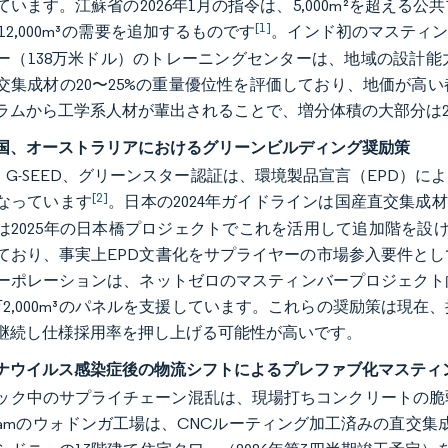
ています。江蘇省の2026年1月の指令は、5,000m²を超え
[1]
0〜12,000m³の需要を追加するものです
。インド初のマスティンバ
ー（138万米ドル）のトレーニングセンターは、地域の設計
交集成材の20〜25%の重量優位性を評価しており、地価が高い
ラムから工学系人材が輩出されることで、増分体積の大部分は2
国、オーストラリアにおけるグリーンビルディング奨励策
EE、G-SEED、グリーンスター認証は、環境製品宣言（EPD
[2]
なっています
。日本の2024年ガイドラインは国産直交集成
は2025年の日本橋プロジェクトでこれを活用して追加階を設
ており、事実上EPD文書化をサプライヤーの市場参入要件と
ーポレーションは、ネットゼロのマスティンバープロジェクト向
万2,000m³のパネルを支援しています。これらの奨励策は現在
継続し仕様採用率を押し上げる可能性が高いです。
ナウイルス感染症後の物流シフトによるプレファブ化マスティ
ック中のサプライチェーン混乱は、現場打ちコンクリートの脆弱
Lamのウォドンガ工場は、CNCルーティング加工済みの直交