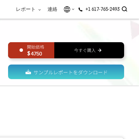
レポート
連絡
+1 617-765-2493
4750