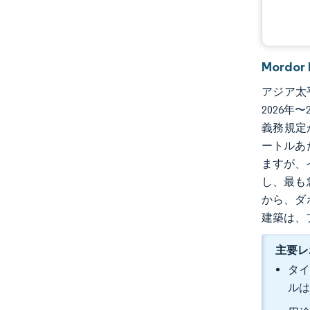
Mord
アジア太平
2026年
義務規定
ートルあ
ますが、
し、最も
から、ダ
建築は、
主要レ
タイ
ルは