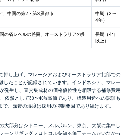
ア、中国の第2・第3層都市
中期（2〜
4年）
、中国の省レベルの差異、オーストラリアの州
長期（4年
以上）
えて押し上げ、マレーシアおよびオーストラリア北部での
剥離したことが記録されています。インドネシア、マレー
カビが発生し、直交集成材の価格優位性を相殺する補修費用
依然として30〜40%高価であり、構造用途への認証も
まで、熱帯の湿度は採用の抑制要因であり続けます。
、その大部分はシドニー、メルボルン、東京、大阪に集中し
レーンリギングプロトコルを知る施工チームがいなかっ