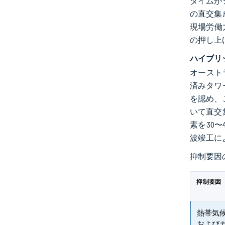
タイムが
の直交集
現場労働
の押し上
ハイブリ
オースト
済みタワ
を認め、
いて直交
素を30
波竣工に
抑制要因
抑制要因
熱帯気
および