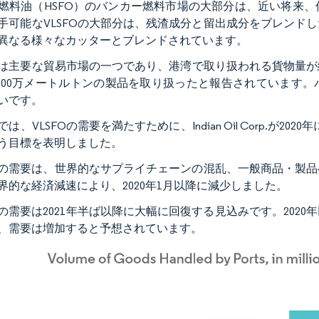
燃料油（HSFO）のバンカー燃料市場の大部分は、近い将来
手可能なVLSFOの大部分は、残渣成分と留出成分をブレンド
異なる様々なカッターとブレンドされています。
は主要な貿易市場の一つであり、港湾で取り扱われる貨物量が継
8,100万メートルトンの製品を取り扱ったと報告されています
いです。
は、VLSFOの需要を満たすために、Indian Oil Corp.が
う目標を表明しました。
FOの需要は、世界的なサプライチェーンの混乱、一般商品・製
界的な経済減速により、2020年1月以降に減少しました。
FOの需要は2021年半ば以降に大幅に回復する見込みです。20
、需要は増加すると予想されています。