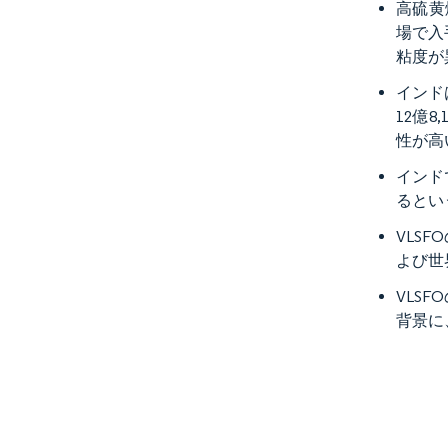
高硫黄
場で入
粘度が
インド
12億
性が高
インドで
るとい
VLS
よび世
VLS
背景に