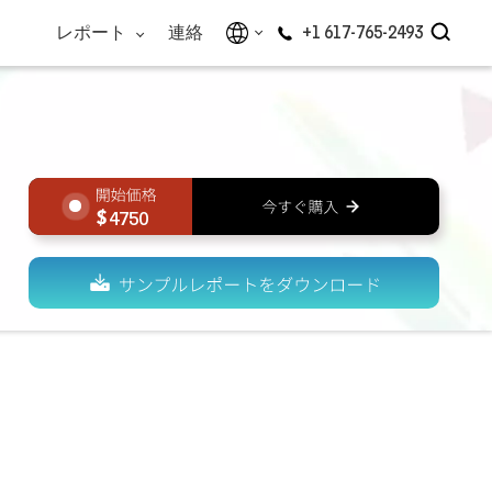
レポート
連絡
+1 617-765-2493
4750