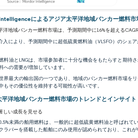
画像 © Mordor Intelligence。再利用にはCC BY 4.0の表示が必要です。
or Intelligenceによるアジア太平洋地域バンカー燃料
平洋地域バンカー燃料市場は、予測期間中に16%を超えるCAG
の介入により、予測期間中に超低硫黄燃料油（VLSFO）のシ
燃料油とLNGは、市場参加者に十分な機会をもたらすと期待
料への需要が増加しています。
世界最大の輸出国の一つであり、地域のバンカー燃料市場をリ
中もその優位性を維持する可能性が高いです。
太平洋地域バンカー燃料市場のトレンドとインサイト
が著しい成長を見せる
0.5%未満の舶用燃料は、一般的に超低硫黄燃料油と呼ばれていま
クラバーを搭載した船舶にのみ使用が認められており、これがV