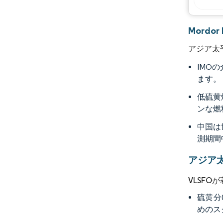
Mord
アジア太
IMO
ます。
低硫黄
ンな燃
中国は
測期間
アジア
VLSFO
硫黄分
めのス