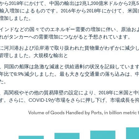
6年から2018年にかけて、中国の輸出は2兆1,200億米ドルから
輸入増加によるものです。2016年から2018年にかけて、米
4%増加しました。
インドなどの国々でのエネルギー需要の増加に伴い、原油お
れがタンカーへの需要増加につながると予想されています。
9年に河川港および沿岸港で取り扱われた貨物量がわずかに減少
管理しました。大規模な輸出と
、同国の船隊は急激な減速と供給過剰の状況を記録しています。
19年比で8.9%減少しました。最も大きな交通量の落ち込みは
た。
、高関税やその他の貿易障壁の設定により、2018年に米国と
す。さらに、COVID-19が市場をさらに押し下げ、市場成長を