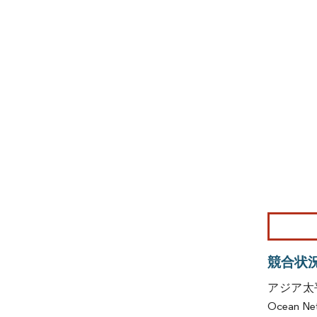
画像 © Mo
競合状
アジア太平
Ocean Net