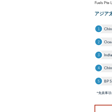
Fuels 
アジア
Chi
Ocea
Indi
Chim
BP S
*免責事項