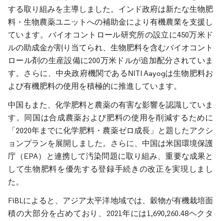
する取り組みを主導しました。インド政府は新たな生物肥
料・生物農薬ユニットへの補助金により有機農業を支援し
ています。バイオコントロール研究所の設立に450万米ド
ルの助成金が割り当てられ、生物肥料を含むバイオコント
ロール剤の生産設備に200万米ドルが追加配分されていま
す。さらに、中央政府機関であるNITI Aayogは生物肥料お
よび有機肥料の使用を積極的に推進しています。
中国もまた、化学肥料と農薬の有害な影響を認識していま
す。同国は合成農薬および肥料の使用を削減するために
「2020年までに化学肥料・農薬ゼロ成長」と題したアクシ
ョンプランを展開しました。さらに、中国は米国環境保護
庁（EPA）と連携して汚染問題に取り組み、重要な成果と
して生物肥料を優先する登録手続きの改正を実現しまし
た。
FiBLによると、アジア太平洋地域では、穀物が有機栽培面
積の大部分を占めており、2021年には1,690,260.48ヘクタ