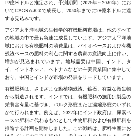
19億米ドルと推定され、予測期間（2025年～2030年）にお
いてCAGR 6.30%で成長し、2030年までに28億米ドルに達
する見込みです。
アジア太平洋地域の生物学的有機肥料市場は、他のすべて
の地域の中で最も急速に成長しています。アジア太平洋地
域における有機肥料の消費量は、バイオベースおよび有機
残渣ベースの肥料の利点に関する農家の意識向上に伴い、
増加が見込まれています。地域需要は中国、インド、タ
イ、インドネシア、ベトナムなどの主要農業国に集中して
おり、中国とインドが市場の発展をリードしています。
有機肥料は、さまざまな動植物残渣、鉱石、有益な微生物
から製造されます。インドでは、有機肥料の施用は製品の
栄養含有量に基づき、バルク形態または濃縮形態のいずれ
かで行われます。例えば、2022年にインド政府は、尿素ベ
ースの肥料に代わるものとして生物肥料および有機肥料を
推進する計画を開始しました。この戦略は、肥料生産にお