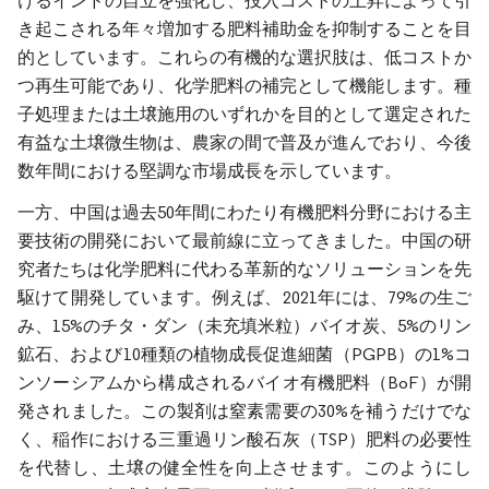
けるインドの自立を強化し、投入コストの上昇によって引
き起こされる年々増加する肥料補助金を抑制することを目
的としています。これらの有機的な選択肢は、低コストか
つ再生可能であり、化学肥料の補完として機能します。種
子処理または土壌施用のいずれかを目的として選定された
有益な土壌微生物は、農家の間で普及が進んでおり、今後
数年間における堅調な市場成長を示しています。
一方、中国は過去50年間にわたり有機肥料分野における主
要技術の開発において最前線に立ってきました。中国の研
究者たちは化学肥料に代わる革新的なソリューションを先
駆けて開発しています。例えば、2021年には、79%の生ご
み、15%のチタ・ダン（未充填米粒）バイオ炭、5%のリン
鉱石、および10種類の植物成長促進細菌（PGPB）の1%コ
ンソーシアムから構成されるバイオ有機肥料（BoF）が開
発されました。この製剤は窒素需要の30%を補うだけでな
く、稲作における三重過リン酸石灰（TSP）肥料の必要性
を代替し、土壌の健全性を向上させます。このようにし