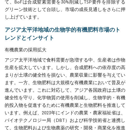
て、BoFは合成窒素需要を30%削減しTSP要件を排除する
グリーン技術として台頭し、市場の成長見通しをさらに押
し上げています。
アジア太平洋地域の生物学的有機肥料市場のト
レンドとインサイト
有機農業の採用拡大
アジア太平洋地域で食料需要が急増する中、生産者は作物
生産を拡大しています。しかし、合成肥料への依存度の高
まりが土壌の健全性を損ない、農業収量に影響を与えてい
ます。一方、生物肥料は大規模な有機農業において普及が
進んでいます。これに対応して、アジア各国政府は土壌の
健全性を守り、化学物質の使用を削減し、生物学的・有機
的投入物を促進するために有機農業と生物肥料を推進して
います。例えば、2023年にインドの農業・農家福祉省は、
バイオテクノロジー局（DBT）および科学技術省と連携し
て、生物肥料および生物農薬の研究・開発・商業化を推進