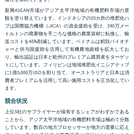
新興ASEAN市場がアジア太平洋地域の有機肥料市場の景
観を塗り替えています。インドネシアの25カ所の堆肥化ハ
ブは国際協力機構（JICA）の資金援助を受け、240万メー
トルトンの廃棄物を手ごろな価格の農業資材に転換し、輸
送コストを45%削減しています。ベトナムは籾殻バイオチ
ャーと供与国援助を活用して有機農地面積を拡大してお
り、輸出認証は日本と欧州のプレミアム購買者をターゲッ
トにしています。フィリピンは地域堆肥化イニシアティブ
に1億5,000万USDを割り当て、オーストラリアと日本は消
費者プレミアムを活用して高い施用コストを正当化してい
ます。
競合状況
上位5社のサプライヤーが保有するシェアがわずかである
ことから、アジア太平洋地域の有機肥料市場は極めて分散
しています。数百の地方プロセッサーが地方の需要に応え