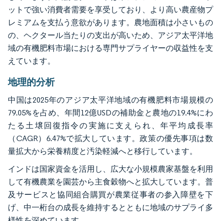
ットで強い消費者需要を享受しており、より高い農産物プ
レミアムを支払う意欲があります。農地面積は小さいもの
の、ヘクタール当たりの支出が高いため、アジア太平洋地
域の有機肥料市場における専門サプライヤーの収益性を支
えています。
地理的分析
中国は2025年のアジア太平洋地域の有機肥料市場規模の
79.05%を占め、年間12億USDの補助金と農地の19.4%にわ
たる土壌回復指令の実施に支えられ、年平均成長率
（CAGR）6.47%で拡大しています。政策の優先事項は数
量拡大から栄養精度と汚染軽減へと移行しています。
インドは国家資金を活用し、広大な小規模農家基盤を利用
して有機農業を園芸から主食穀物へと拡大しています。普
及サービスと協同組合購買が農業従事者の参入障壁を下
げ、中一桁台の成長を維持するとともに地域のサプライ多
様性を深めています。