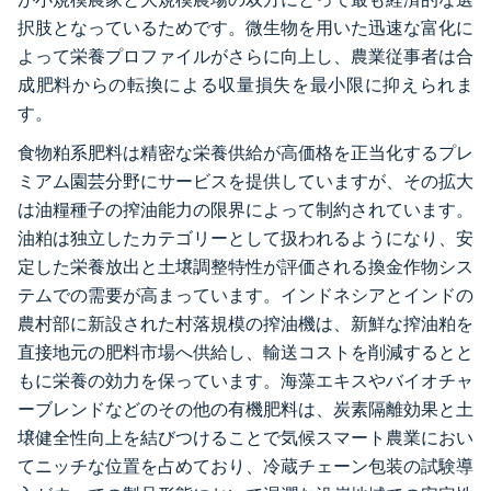
択肢となっているためです。微生物を用いた迅速な富化に
よって栄養プロファイルがさらに向上し、農業従事者は合
成肥料からの転換による収量損失を最小限に抑えられま
す。
食物粕系肥料は精密な栄養供給が高価格を正当化するプレ
ミアム園芸分野にサービスを提供していますが、その拡大
は油糧種子の搾油能力の限界によって制約されています。
油粕は独立したカテゴリーとして扱われるようになり、安
定した栄養放出と土壌調整特性が評価される換金作物シス
テムでの需要が高まっています。インドネシアとインドの
農村部に新設された村落規模の搾油機は、新鮮な搾油粕を
直接地元の肥料市場へ供給し、輸送コストを削減するとと
もに栄養の効力を保っています。海藻エキスやバイオチャ
ーブレンドなどのその他の有機肥料は、炭素隔離効果と土
壌健全性向上を結びつけることで気候スマート農業におい
てニッチな位置を占めており、冷蔵チェーン包装の試験導