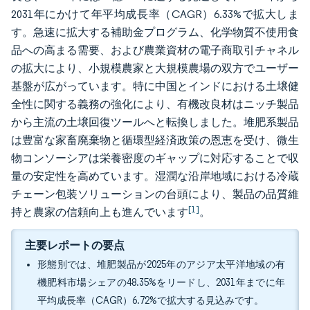
2031年にかけて年平均成長率（CAGR）6.33%で拡大しま
す。急速に拡大する補助金プログラム、化学物質不使用食
品への高まる需要、および農業資材の電子商取引チャネル
の拡大により、小規模農家と大規模農場の双方でユーザー
基盤が広がっています。特に中国とインドにおける土壌健
全性に関する義務の強化により、有機改良材はニッチ製品
から主流の土壌回復ツールへと転換しました。堆肥系製品
は豊富な家畜廃棄物と循環型経済政策の恩恵を受け、微生
物コンソーシアは栄養密度のギャップに対応することで収
量の安定性を高めています。湿潤な沿岸地域における冷蔵
チェーン包装ソリューションの台頭により、製品の品質維
[1]
持と農家の信頼向上も進んでいます
。
主要レポートの要点
形態別では、堆肥製品が2025年のアジア太平洋地域の有
機肥料市場シェアの48.35%をリードし、2031年までに年
平均成長率（CAGR）6.72%で拡大する見込みです。