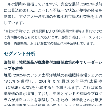
ールの調和を目指していますが、完全な展開は2027年以前
には見込めません。こうした不統一な状況が規模の経済を
制限し、アジア太平洋地域の有機肥料市場の利益率を圧迫
しています。
*当社の予測では、推進要因および抑制要因の影響を加算的ではな
く方向性のあるものとして扱います。影響予測は、ベースライン
成長、構成効果、および変数間の相互作用を反映しています。
セグメント分析
形態別：堆肥製品が廃棄物付加価値政策の中でリーダーシ
ップを維持
堆肥は2025年のアジア太平洋地域の有機肥料市場シェアの
48.35%を獲得し、2031年まで最速の年平均成長率
（CAGR）6.72%を記録すると予測されます。これは家畜
廃棄物の量が増加しており、中国とインドの補助金プログ
ラムが原料コストを削減しているため、堆肥化された堆肥
が小規模農家と大規模農場の双方にとって最も経済的な選