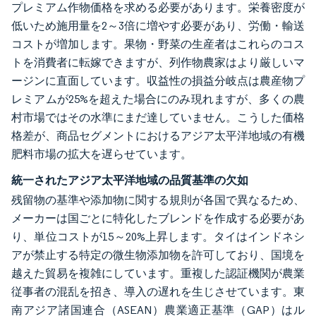
プレミアム作物価格を求める必要があります。栄養密度が
低いため施用量を2～3倍に増やす必要があり、労働・輸送
コストが増加します。果物・野菜の生産者はこれらのコス
トを消費者に転嫁できますが、列作物農家はより厳しいマ
ージンに直面しています。収益性の損益分岐点は農産物プ
レミアムが25%を超えた場合にのみ現れますが、多くの農
村市場ではその水準にまだ達していません。こうした価格
格差が、商品セグメントにおけるアジア太平洋地域の有機
肥料市場の拡大を遅らせています。
統一されたアジア太平洋地域の品質基準の欠如
残留物の基準や添加物に関する規則が各国で異なるため、
メーカーは国ごとに特化したブレンドを作成する必要があ
り、単位コストが15～20%上昇します。タイはインドネシ
アが禁止する特定の微生物添加物を許可しており、国境を
越えた貿易を複雑にしています。重複した認証機関が農業
従事者の混乱を招き、導入の遅れを生じさせています。東
南アジア諸国連合（ASEAN）農業適正基準（GAP）はル