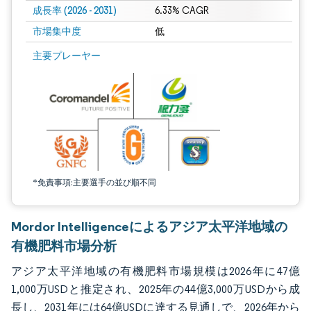
成長率 (2026 - 2031)
6.33% CAGR
市場集中度
低
画像 © Mordor Intelligence。再利用にはCC BY 4.0の表示が必要です。
主要プレーヤー
*免責事項:主要選手の並び順不同
Mordor Intelligenceによるアジア太平洋地域の
有機肥料市場分析
アジア太平洋地域の有機肥料市場規模は2026年に47億
1,000万USDと推定され、2025年の44億3,000万USDから成
長し、2031年には64億USDに達する見通しで、2026年から