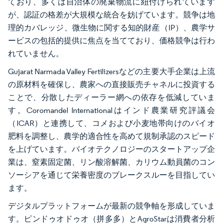
ており、多くは自治体の廃棄物流に紐付けられています
が、認証の格差が大規模な統合を妨げています。競争は地
理的カバレッジ、微生物に関する知的財産（IP）、農学サ
ービスの包括的提供に焦点を当てており、価格競争は行わ
れていません。
Gujarat Narmada Valley Fertilizersなどの主要大手企業は上流
の原材料を確保し、農家への直接販売チャネルに投資する
ことで、分散したディーラー網への依存を低減していま
す。Coromandel Internationalはインド農業研究評議会
（ICAR）と連携して、コメおよび小麦地帯向けのバイオ
肥料を調整し、農学的適合性を高めて規制承認のスピード
を上げています。バイオテクノロジーのスタートアップ企
業は、窒素固定菌、リン酸溶解菌、カリウム動員菌のコン
ソーシアを通じて栄養密度のブレークスルーを目指してい
ます。
デジタルプラットフォームが最新の競争軸を形成していま
す。ピンドゥオドゥオ（拼多多）とAgroStarは消費者分析