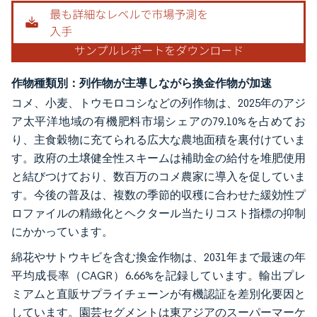
作物種類別：列作物が主導しながら換金作物が加速
コメ、小麦、トウモロコシなどの列作物は、2025年のアジ
ア太平洋地域の有機肥料市場シェアの79.10%を占めてお
り、主食穀物に充てられる広大な農地面積を裏付けていま
す。政府の土壌健全性スキームは補助金の給付を堆肥使用
と結びつけており、数百万のコメ農家に導入を促していま
す。今後の普及は、複数の季節的収穫に合わせた緩効性プ
ロファイルの精緻化とヘクタール当たりコスト指標の抑制
にかかっています。
綿花やサトウキビを含む換金作物は、2031年まで最速の年
平均成長率（CAGR）6.66%を記録しています。輸出プレ
ミアムと直販サプライチェーンが有機認証を差別化要因と
しています。園芸セグメントは東アジアのスーパーマーケ