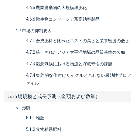
4.6.5 農業廃棄物の大規模堆肥化
4.6.6 微生物コンソーシア系高効率製品
4.7 市場の抑制要因
4.7.1 合成肥料と比べたコストの高さと栄養密度の低さ
4.7.2 統一されたアジア太平洋地域の品質基準の欠如
4.7.3 湿潤気候における物流と貯蔵寿命の課題
4.7.4 集約的な作付けサイクルと合わない緩効性プロフ
ァイル
5. 市場規模と成長予測（金額および数量）
5.1 形態
5.1.1 堆肥
5.1.2 食物粕系肥料