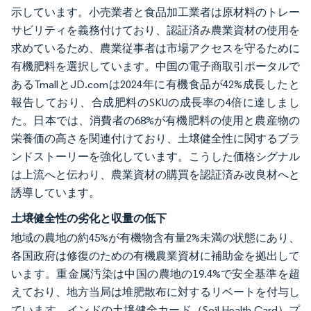
示しています。小売業者と食品加工業者は原材料のトレー
サビリティを義務付けており、認証済み農業資材の使用を
求めているため、農業従事者は市場アクセスを守るために
有機肥料を選択しています。中国の電子商取引ポータルで
あるTmallとJD.comは2024年に有機食品が42%成長したと
報告しており、合成肥料のSKUの成長率の4倍に達しまし
た。日本では、消費者の68%が有機肥料の使用と農産物の
栄養価の高さを関連付けており、土壌健全性に関するブラ
ンドストーリーを強化しています。こうした価格シグナル
は上流へと伝わり、農業資材の購買を認証済み改良材へと
誘導しています。
土壌健全性の劣化と収量の低下
地域の農地の約45%が有機物含有量2%未満の状態にあり、
各国政府は修復のための有機農業資材に補助金を拠出して
います。重金属汚染は中国の農地の19.4%で安全基準を超
えており、地方当局は堆肥散布に対するリベートを付与し
ています。インドの土壌健全カード（Soil Health Card）プ