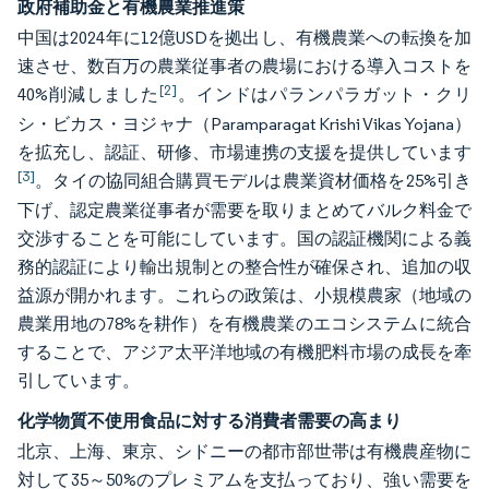
政府補助金と有機農業推進策
中国は2024年に12億USDを拠出し、有機農業への転換を加
速させ、数百万の農業従事者の農場における導入コストを
[2]
40%削減しました
。インドはパランパラガット・クリ
シ・ビカス・ヨジャナ（Paramparagat Krishi Vikas Yojana）
を拡充し、認証、研修、市場連携の支援を提供しています
[3]
。タイの協同組合購買モデルは農業資材価格を25%引き
下げ、認定農業従事者が需要を取りまとめてバルク料金で
交渉することを可能にしています。国の認証機関による義
務的認証により輸出規制との整合性が確保され、追加の収
益源が開かれます。これらの政策は、小規模農家（地域の
農業用地の78%を耕作）を有機農業のエコシステムに統合
することで、アジア太平洋地域の有機肥料市場の成長を牽
引しています。
化学物質不使用食品に対する消費者需要の高まり
北京、上海、東京、シドニーの都市部世帯は有機農産物に
対して35～50%のプレミアムを支払っており、強い需要を