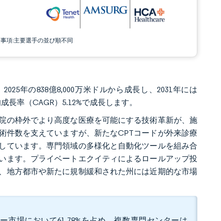
責事項:主要選手の並び順不同
025年の838億8,000万米ドルから成長し、2031年には
平均成長率（CAGR）5.12%で成長します。
院の枠外でより高度な医療を可能にする技術革新が、施
術件数を支えていますが、新たなCPTコードが外来診療
しています。専門領域の多様化と自動化ツールを組み合
います。プライベートエクイティによるロールアップ投
、地方都市や新たに規制緩和された州には近期的な市場
ー市場において61.78%を占め、複数専門センターは