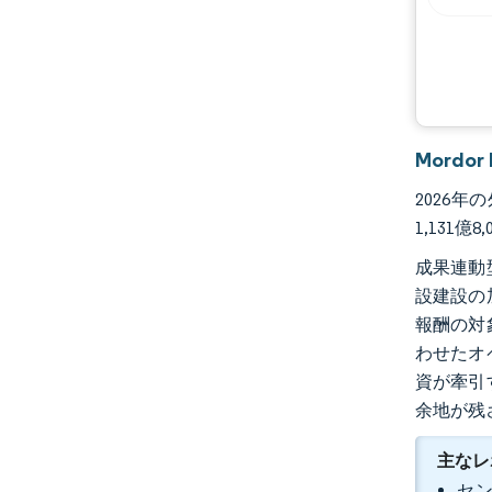
Mordo
2026年
1,131
成果連動
設建設の
報酬の対
わせたオ
資が牽引
余地が残
主なレ
セン