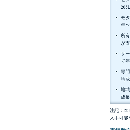
20
モダ
年〜
所有
が支
サー
て年
専門
均成
地域
成長
注記：本レ
入手可能