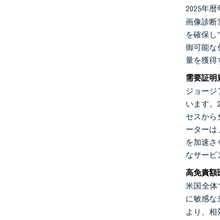
2025
画像診断
を確保し
御可能な
量を獲得
需要証明
ジョージ
います。
セスから
ーターは
を加速さ
なサービ
高免責額
米国全体
に敏感な
より、相