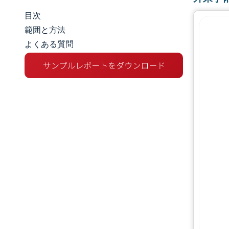
目次
市場規模とシェア
範囲と方法
よくある質問
市場分析
トレンドとインサイト
セグメント分析
地理分析
競争環境
主要プレーヤー
機会と展望
業界の動向