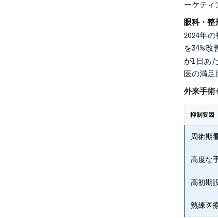
ーケティ
眼科・整
2024
を34%
が1日あ
医の満足
外来手術
抑制要因
周術期
高度な
高初期
熟練医