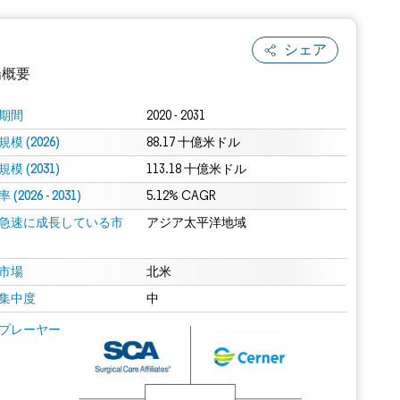
シェア
場概要
期間
2020 - 2031
模 (2026)
88.17 十億米ドル
模 (2031)
113.18 十億米ドル
(2026 - 2031)
5.12% CAGR
急速に成長している市
アジア太平洋地域
.0の表示が必要です。
市場
北米
集中度
中
 Mordor Intelligence。再利用にはCC BY 4.0の表示が必要です。
プレーヤー