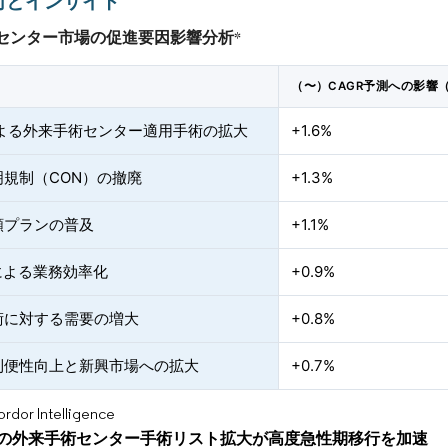
向とインサイト
センター市場の促進要因影響分析
*
（〜）CAGR予測への影響
による外来手術センター適用手術の拡大
+1.6%
明規制（CON）の撤廃
+1.3%
額プランの普及
+1.1%
による業務効率化
+0.9%
術に対する需要の増大
+0.8%
利便性向上と新興市場への拡大
+0.7%
or Intelligence
認の外来手術センター手術リスト拡大が高度急性期移行を加速