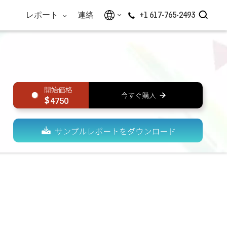
レポート
連絡
+1 617-765-2493
4750