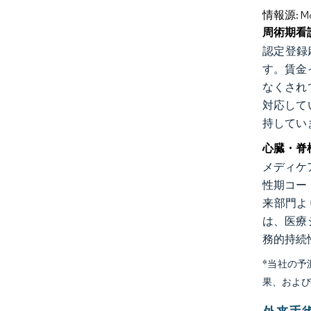
情報源: Mord
周術期看
認定登録
す。賃金
なくされ
対応して
持してい
心臓・脊
メディケ
性期コー
来部門よ
は、医療
務的持続
*当社の
果、およ