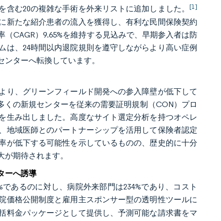
[1]
術を含む20の複雑な手術を外来リストに追加しました。
に新たな紹介患者の流入を獲得し、有利な民間保険契約
（CAGR）9.65%を維持する見込みで、早期参入者は防
ムは、24時間以内退院規則を遵守しながらより高い症例
センターへ転換しています。
より、グリーンフィールド開発への参入障壁が低下して
は、多くの新規センターを従来の需要証明規制（CON）プロ
ンを生み出しました。高度なサイト選定分析を持つオペレ
、地域医師とのパートナーシップを活用して保険者認定
率が低下する可能性を示しているものの、歴史的に十分
大が期待されます。
ターへ誘導
%であるのに対し、病院外来部門は234%であり、コスト
院価格公開制度と雇用主スポンサー型の透明性ツールに
括料金パッケージとして提供し、予測可能な請求書をマ