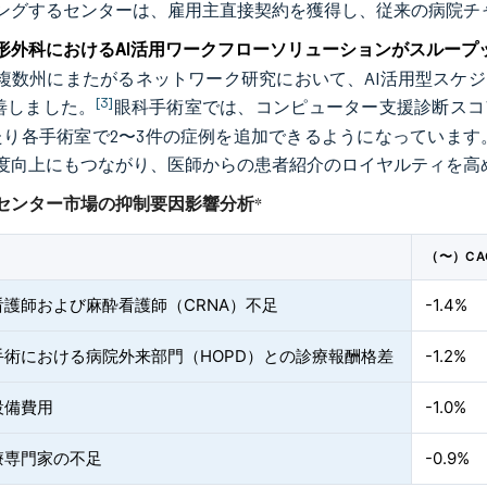
ングするセンターは、雇用主直接契約を獲得し、従来の病院チ
形外科におけるAI活用ワークフローソリューションがスループ
年の複数州にまたがるネットワーク研究において、AI活用型スケ
[3]
改善しました。
眼科手術室では、コンピューター支援診断スコ
たり各手術室で2〜3件の症例を追加できるようになっていま
度向上にもつながり、医師からの患者紹介のロイヤルティを高
センター市場の抑制要因影響分析
*
（〜）C
看護師および麻酔看護師（CRNA）不足
-1.4%
手術における病院外来部門（HOPD）との診療報酬格差
-1.2%
設備費用
-1.0%
療専門家の不足
-0.9%