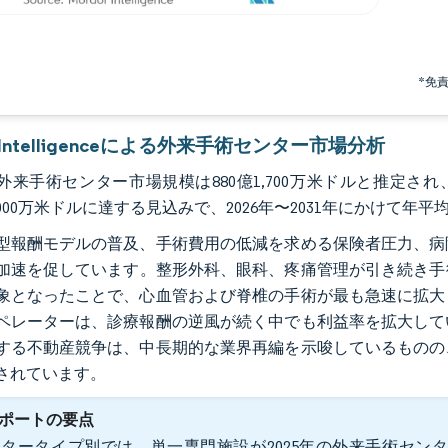
*免
r Intelligenceによる外来手術センター市場分析
の外来手術センター市場規模は880億1,700万米ドルと推定され、2
億8,000万米ドルに達する見込みで、2026年〜2031年にかけて年
型報酬モデルの普及、手術費用の低減を求める保険者圧力、病
加速を促しています。整形外科、眼科、疼痛管理が引き続き手
象となったことで、心血管および脊椎の手術が最も急速に拡大
ペレーターは、診療報酬の逆風が続く中でも利益率を拡大して
する不動産競争は、中長期的な業界再編を示唆しているものの
されています。
ポートの要点
タータイプ別では、単一専門施設が2025年の外来手術センタ