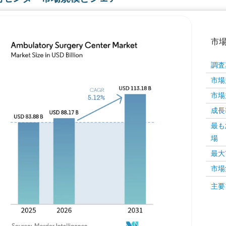
市
調査
市場規
市場規
成長率 
最も
場
画像 © Mordor Intelligence。再利用にはCC BY 4
最大
市場
画像 ©
主要