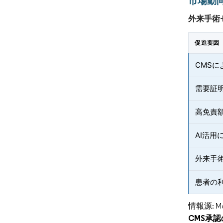
市場動
外来手術
促進要因
CMS
需要証
高免責
AI活用
外来手
患者の
情報源: Mord
CMS承