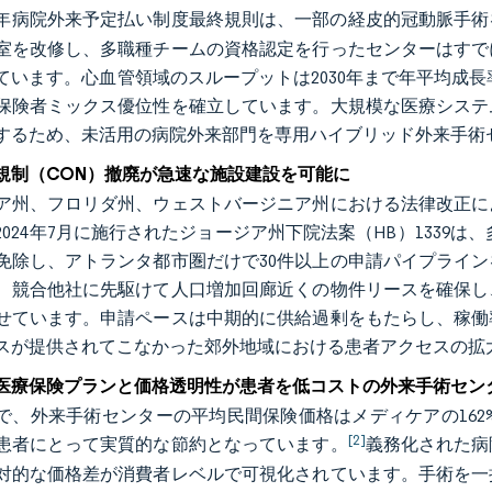
年暦年病院外来予定払い制度最終規則は、一部の経皮的冠動脈手
室を改修し、多職種チームの資格認定を行ったセンターはすで
ています。心血管領域のスループットは2030年まで年平均成長率
保険者ミックス優位性を確立しています。大規模な医療システ
するため、未活用の病院外来部門を専用ハイブリッド外来手術
規制（CON）撤廃が急速な施設建設を可能に
ア州、フロリダ州、ウェストバージニア州における法律改正に
2024年7月に施行されたジョージア州下院法案（HB）1339
免除し、アトランタ都市圏だけで30件以上の申請パイプライ
、競合他社に先駆けて人口増加回廊近くの物件リースを確保し
せています。申請ペースは中期的に供給過剰をもたらし、稼働
スが提供されてこなかった郊外地域における患者アクセスの拡
医療保険プランと価格透明性が患者を低コストの外来手術セン
で、外来手術センターの平均民間保険価格はメディケアの162
[2]
患者にとって実質的な節約となっています。
義務化された病
対的な価格差が消費者レベルで可視化されています。手術を一