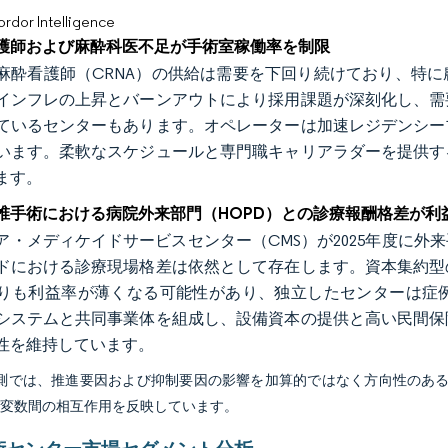
or Intelligence
護師および麻酔科医不足が手術室稼働率を制限
麻酔看護師（CRNA）の供給は需要を下回り続けており、特
インフレの上昇とバーンアウトにより採用課題が深刻化し、需
ているセンターもあります。オペレーターは加速レジデンシー
います。柔軟なスケジュールと専門職キャリアラダーを提供す
ます。
椎手術における病院外来部門（HOPD）との診療報酬格差が利
ア・メディケイドサービスセンター（CMS）が2025年度に外
ドにおける診療現場格差は依然として存在します。資本集約型
りも利益率が薄くなる可能性があり、独立したセンターは症
システムと共同事業体を組成し、設備資本の提供と高い民間保
性を維持しています。
予測では、推進要因および抑制要因の影響を加算的ではなく方向性のあ
び変数間の相互作用を反映しています。