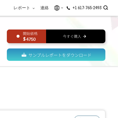
レポート
連絡
+1 617-765-2493
4750