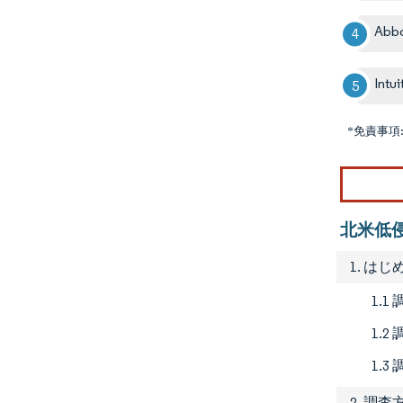
Abbo
Intui
*免責事項
北米低
1. はじ
1.1
1.
1.3
2. 調