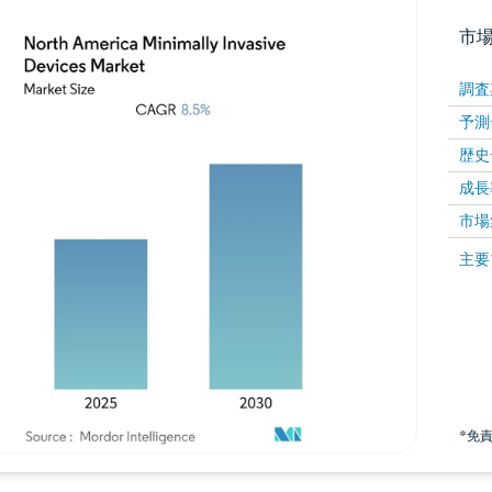
市
調査
予測
歴史
成長
市場
画像 © Mordor Intelligence。再利用にはCC BY 4
画像 ©
主要
*免