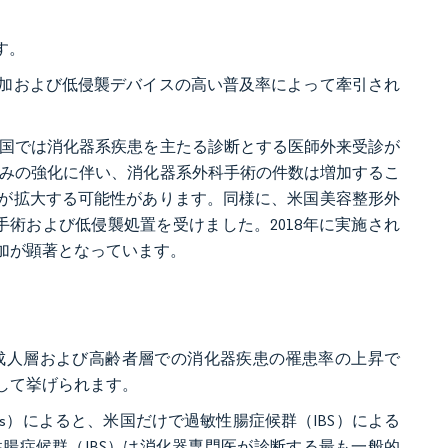
す。
加および低侵襲デバイスの高い普及率によって牽引され
、米国では消化器系疾患を主たる診断とする医師外来受診が
り組みの強化に伴い、消化器系外科手術の件数は増加するこ
が拡大する可能性があります。同様に、米国美容整形外
外科手術および低侵襲処置を受けました。2018年に実施され
増加が顕著となっています。
成人層および高齢者層での消化器疾患の罹患率の上昇で
して挙げられます。
inal Disorders）によると、米国だけで過敏性腸症候群（IBS）による
性腸症候群（IBS）は消化器専門医が診断する最も一般的