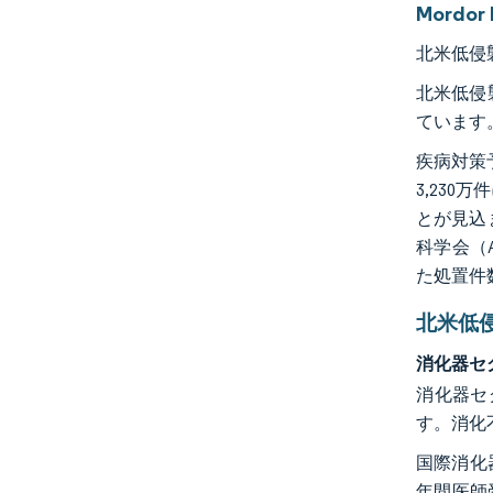
Mordo
北米低侵
北米低侵
ています
疾病対策
3,23
とが見込
科学会（
た処置件
北米低
消化器セ
消化器セ
す。消化
国際消化器疾
年間医師