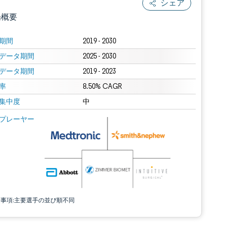
シェア
場概要
期間
2019 - 2030
データ期間
2025 - 2030
データ期間
2019 - 2023
率
8.50% CAGR
集中度
中
.0の表示が必要です。
 Mordor Intelligence。再利用にはCC BY 4.0の表示が必要です。
プレーヤー
責事項:主要選手の並び順不同