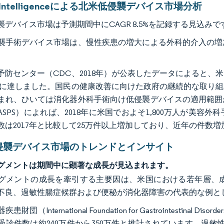
r Intelligenceによる北米低侵襲デバイス市場分析
襲デバイス市場は予測期間中にCAGR 8.5%を記録する見込みで
襲手術デバイス市場は、慢性疾患の増大による外科的介入の増
。
予防センター（CDC、2018年）が公表したデータによると
0万件に達しました。国民の健康改善に向けた政府の継続的な取
まれ、ひいては消化器外科手術向け低侵襲デバイスの適用範囲
ASPS）によれば、2018年に米国でおよそ1,800万人が美容
数は2017年と比較して25万件以上増加しており、近年の件数
侵襲デバイス市場のトレンドとインサイト
グメントは期間中に顕著な成長が見込まれます。
グメントの成長を牽引する主要因は、米国における若年層、
不良、過敏性腸症候群および便秘が消化器障害の代表的な例と
患財団（International Foundation for Gastrointest
受診件数は約240万件から350万件と推計されています。過敏