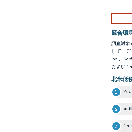
画像 © Mo
競合環
調査対象
して、デバイ
Inc.、Kon
およびZim
北米低
Medt
Smit
Zim