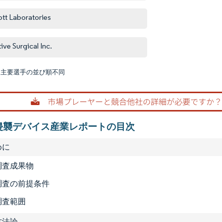
tt Laboratories
tive Surgical Inc.
:主要選手の並び順不同
画像 © M
侵襲デバイス産業レポートの目次
めに
 調査成果物
2 調査の前提条件
 調査範囲
査方法論