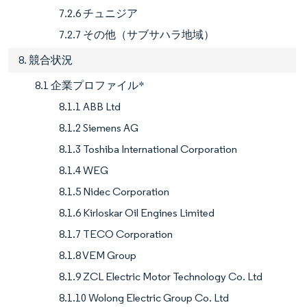
7.2.6 チュニジア
7.2.7 その他（サブサハラ地域）
8. 競合状況
8.1 企業プロファイル*
8.1.1 ABB Ltd
8.1.2 Siemens AG
8.1.3 Toshiba International Corporation
8.1.4 WEG
8.1.5 Nidec Corporation
8.1.6 Kirloskar Oil Engines Limited
8.1.7 TECO Corporation
8.1.8 VEM Group
8.1.9 ZCL Electric Motor Technology Co. Ltd
8.1.10 Wolong Electric Group Co. Ltd