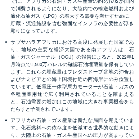
でに、アフリカの石油・ガス生産量の約3分の2が国内
で消費されるようになり、大陸内での輸送燃料および
液化石油ガス（LPG）の増大する需要を満たすために、
貯蔵・流通施設を含む強固なインフラの必要性が浮き
彫りになっています。
サブサハラアフリカにおける高度に発展した国家であ
り、地域の主要な経済大国である南アフリカは、石
油・ガスジャーナル（OGJ）の報告によると、2022年1
月時点で1,500万バレルの確認石油埋蔵量を保有してい
ます。これらの埋蔵量はブレダスドープ盆地の沖合お
よびナミビアとの海上国境付近の西海岸にのみ位置し
ています。低電圧一体型馬力モーターが石油・ガスの
各種産業用途で広く利用されていることを踏まえる
と、石油需要の増加はこの地域に大きな事業機会をも
たらすと予測されています。
アフリカの石油・ガス産業は新たな局面を迎えていま
す。化石燃料への依存度を低減する世界的な動きによ
り、大陸上の石油・ガス生産国への圧力が高まってい