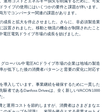
、運用コストとエネルギー損失を削減するために、可変
ドライブの使用にはいくつかの要件と課題が伴います。
両方でコンバーター関連の課題があります。
の成長と拡大を停止させました。さらに、非必須製造業
に設置されました。移動と物流の機会が制限されたこと
中電圧電気ドライブ市場の成長を妨げました。
グローバル中電圧ACドライブ市場の企業は地域の製造
率が低下した後の消費者パターンと需要の変化に対応す
を導入しています。事業継続を確保するために一貫した
るDanfoss Drivesは、全く新しいVACON 1000
た。
費と運用コストを節約しますが、消費者はさまざまなエ
このギャップを認識し、米国を拠点とする産業オートメ