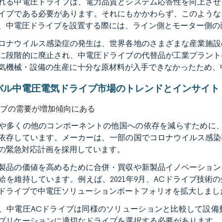
れる中電圧ドライブは、電力品質とシステム応答性を向上させ
イブである必要があります。それにもかかわらず、このような
、中電圧ドライブを設置する際には、ライン側とモーター側の
ロナウイルス感染症の発生は、世界各地のさまざまな産業施設
に段階的に廃止され、中電圧ドライブの代替品が工業プラント
気機械・設備の生産に十分な原材料が入手できなかったため、
バル中電圧電気ドライブ市場のトレンドとインサイト
イブの需要が増加傾向にある
や多くの他のコンポーネントの他国への依存を減らすために、
依存しています。メーカーは、一部の国でコロナウイルス感染
の緊急対応計画を採用しています。
製品の価値を高めるために合併・買収や新製品イノベーション
を維持しています。例えば、2021年9月、ACドライブ技術の先駆者であ
ドライブで中電圧ソリューションポートフォリオを拡大しまし
、中電圧ACドライブは同様のソリューションと比較して設備
プリケーションに適切なドライブを選択する必要があります。