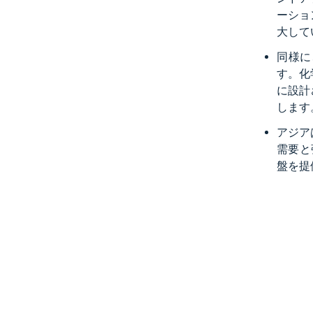
ーション
大して
同様に
す。化
に設計
します
アジア
需要と
盤を提