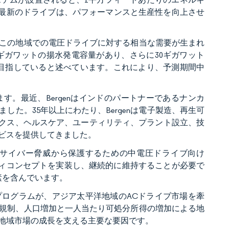
な最新のドライブは、パフォーマンスと生産性を向上させ
この地域での電圧ドライブに対する相当な需要が生まれ
3ギガワットの揚水発電容量があり、さらに30ギガワット
とを目指していると述べています。これにより、予測期間中
。最近、Bergenはインドのパートナーであるナンカ
た。35年以上にわたり、Bergenは電子製造、再生可
ニクス、ヘルスケア、ユーティリティ、プラント設立、技
ビスを提供してきました。
ークをサイバー脅威から保護するための中電圧ドライブ向け
リティコンセプトを実装し、継続的に維持することが必要で
素を含んでいます。
ログラムが、アジア太平洋地域のACドライブ市場を牽
規制、人口増加と一人当たり可処分所得の増加による地
地域市場の成長を支える主要な要因です。