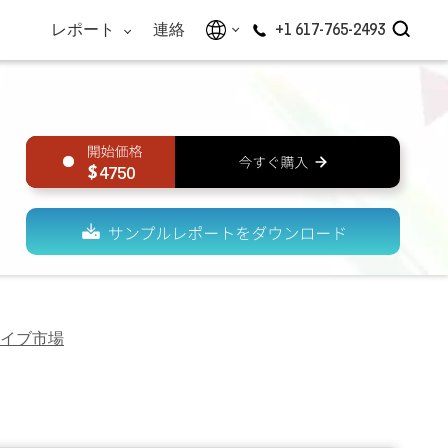
レポート
連絡
+1 617-765-2493
4750
イブ市場