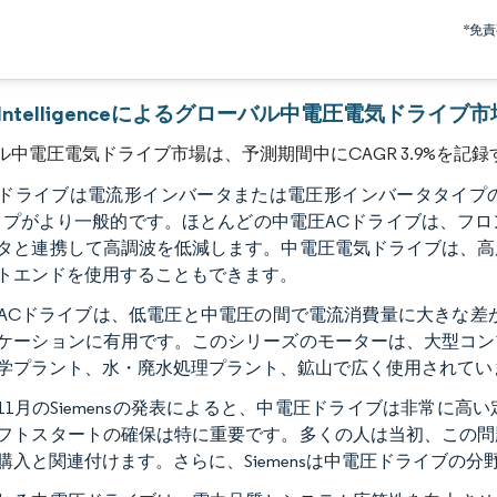
画像 © Mordor Intelligence。再利用にはCC BY 4.0の表示が必要です。
*免
or Intelligenceによるグローバル中電圧電気ドライブ
ル中電圧電気ドライブ市場は、予測期間中にCAGR 3.9%を記
ドライブは電流形インバータまたは電圧形インバータタイプ
タイプがより一般的です。ほとんどの中電圧ACドライブは、フ
タと連携して高調波を低減します。中電圧電気ドライブは、高
トエンドを使用することもできます。
ACドライブは、低電圧と中電圧の間で電流消費量に大きな差があ
ケーションに有用です。このシリーズのモーターは、大型コン
学プラント、水・廃水処理プラント、鉱山で広く使用されてい
1年11月のSiemensの発表によると、中電圧ドライブは非常
フトスタートの確保は特に重要です。多くの人は当初、この問
購入と関連付けます。さらに、Siemensは中電圧ドライブの