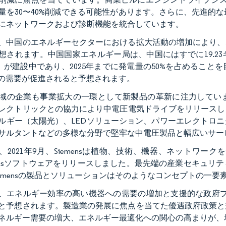
量を30〜40%削減できる可能性があります。さらに、先進的
にネットワークおよび診断機能を統合しています。
、中国のエネルギーセクターにおける拡大活動の増加により、
想されます。中国国家エネルギー局は、中国にはすでに19.2
）が建設中であり、2025年までに発電量の50%を占めるこ
Dの需要が促進されると予想されます。
域の企業も事業拡大の一環として新製品の革新に注力しています
レクトリックとの協力により中電圧電気ドライブをリリースしまし
ルギー（太陽光）、LEDソリューション、パワーエレクトロ
サルタントなどの多様な分野で堅牢な中電圧製品と幅広いサー
、2021年9月、Siemensは植物、技術、機器、ネットワ
amicsソフトウェアをリリースしました。最先端の産業セキュ
iemensの製品とソリューションはそのようなコンセプトの一要
、エネルギー効率の高い機器への需要の増加と支援的な政府プ
と予想されます。製造業の発展に焦点を当てた優遇政府政策と
ネルギー需要の増大、エネルギー最適化への関心の高まりが、