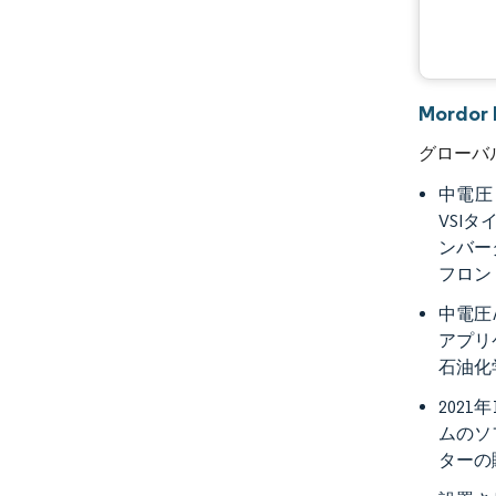
Mord
グローバ
中電圧
VSI
ンバー
フロン
中電圧
アプリ
石油化
202
ムのソ
ターの