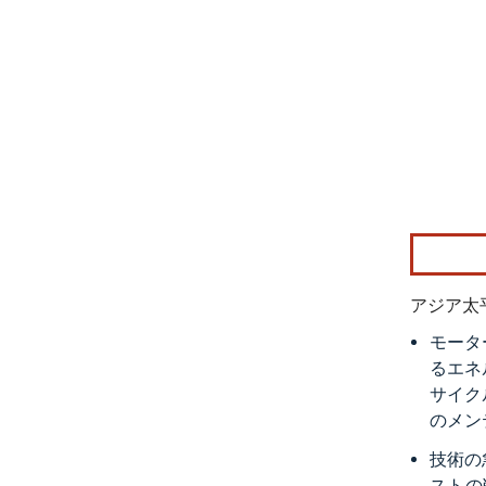
画像 © Mo
アジア太
モータ
るエネ
サイク
のメン
技術の
ストの