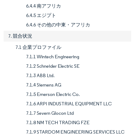
6.4.4 南アフリカ
6.4.5 エジプト
6.4.6 その他の中東・アフリカ
7. 競合状況
7.1 企業プロファイル
7.1.1 Wintech Engineering
7.1.2 Schneider Electric SE
7.1.3 ABB Ltd.
7.1.4 Siemens AG
7.1.5 Emerson Electric Co.
7.1.6 ARPI INDUSTRIAL EQUIPMENT LLC
7.1.7 Severn Glocon Ltd
7.1.8 NM TECH TRADING FZE
7.1.9 STARDOM ENGINEERING SERVICES LLC