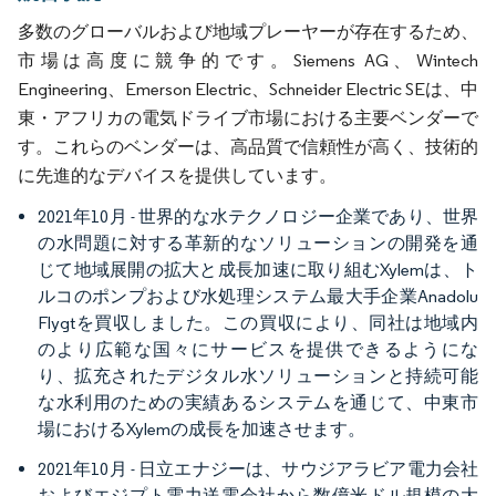
多数のグローバルおよび地域プレーヤーが存在するため、
市場は高度に競争的です。Siemens AG、Wintech
Engineering、Emerson Electric、Schneider Electric SEは、中
東・アフリカの電気ドライブ市場における主要ベンダーで
す。これらのベンダーは、高品質で信頼性が高く、技術的
に先進的なデバイスを提供しています。
2021年10月 - 世界的な水テクノロジー企業であり、世界
の水問題に対する革新的なソリューションの開発を通
じて地域展開の拡大と成長加速に取り組むXylemは、ト
ルコのポンプおよび水処理システム最大手企業Anadolu
Flygtを買収しました。この買収により、同社は地域内
のより広範な国々にサービスを提供できるようにな
り、拡充されたデジタル水ソリューションと持続可能
な水利用のための実績あるシステムを通じて、中東市
場におけるXylemの成長を加速させます。
2021年10月 - 日立エナジーは、サウジアラビア電力会社
およびエジプト電力送電会社から数億米ドル規模の大