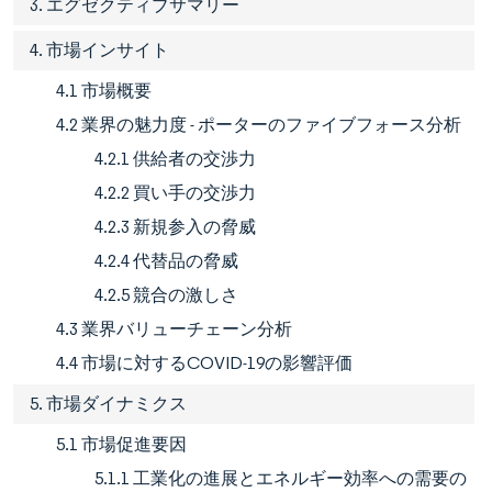
3. エグゼクティブサマリー
4. 市場インサイト
4.1 市場概要
4.2 業界の魅力度 - ポーターのファイブフォース分析
4.2.1 供給者の交渉力
4.2.2 買い手の交渉力
4.2.3 新規参入の脅威
4.2.4 代替品の脅威
4.2.5 競合の激しさ
4.3 業界バリューチェーン分析
4.4 市場に対するCOVID-19の影響評価
5. 市場ダイナミクス
5.1 市場促進要因
5.1.1 工業化の進展とエネルギー効率への需要の