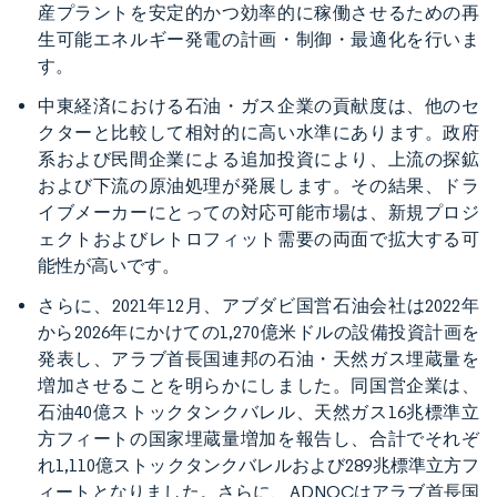
産プラントを安定的かつ効率的に稼働させるための再
生可能エネルギー発電の計画・制御・最適化を行いま
す。
中東経済における石油・ガス企業の貢献度は、他のセ
クターと比較して相対的に高い水準にあります。政府
系および民間企業による追加投資により、上流の探鉱
および下流の原油処理が発展します。その結果、ドラ
イブメーカーにとっての対応可能市場は、新規プロジ
ェクトおよびレトロフィット需要の両面で拡大する可
能性が高いです。
さらに、2021年12月、アブダビ国営石油会社は2022年
から2026年にかけての1,270億米ドルの設備投資計画を
発表し、アラブ首長国連邦の石油・天然ガス埋蔵量を
増加させることを明らかにしました。同国営企業は、
石油40億ストックタンクバレル、天然ガス16兆標準立
方フィートの国家埋蔵量増加を報告し、合計でそれぞ
れ1,110億ストックタンクバレルおよび289兆標準立方フ
ィートとなりました。さらに、ADNOCはアラブ首長国