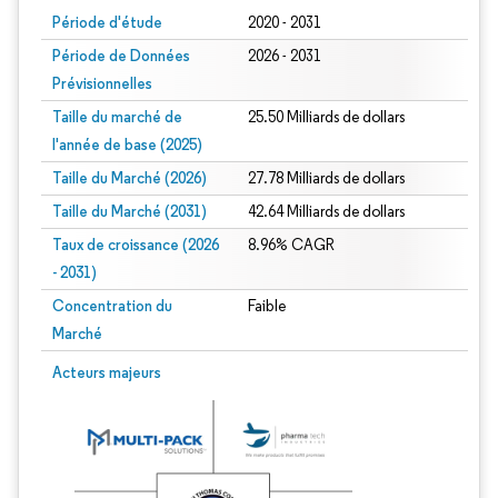
Période d'étude
2020 - 2031
Période de Données
2026 - 2031
Prévisionnelles
Taille du marché de
25.50 Milliards de dollars
l'année de base (2025)
Taille du Marché (2026)
27.78 Milliards de dollars
Taille du Marché (2031)
42.64 Milliards de dollars
Taux de croissance (2026
8.96% CAGR
- 2031)
Concentration du
Faible
Marché
Image © Mordor Intelligence. La réutilisation nécessite une attribution sous CC 
Acteurs majeurs